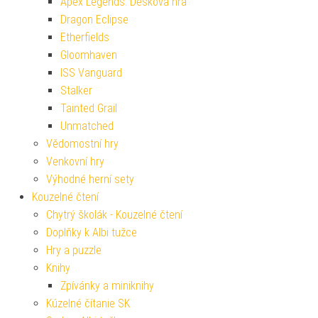
Apex Legends: Desková hra
Dragon Eclipse
Etherfields
Gloomhaven
ISS Vanguard
Stalker
Tainted Grail
Unmatched
Vědomostní hry
Venkovní hry
Výhodné herní sety
Kouzelné čtení
Chytrý školák - Kouzelné čtení
Doplňky k Albi tužce
Hry a puzzle
Knihy
Zpívánky a miniknihy
Kúzelné čítanie SK