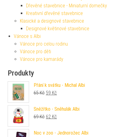
Dřevěné stavebnice - Miniaturní domečky
Kreativní dřevěné stavebnice
Klasické a designové stavebnice
Designové květinové stavebnice
Vánoce s Albi
Vánoce pro celou rodinu
Vánoce pro děti
Vánoce pro kamarády
Produkty
Přání k svátku - Michal Albi
Původní cena byla: 65 Kč.
Aktuální cena je: 59 Kč.
65
Kč
59
Kč
Sněžítko - Sněhulák Albi
Původní cena byla: 69 Kč.
Aktuální cena je: 62 Kč.
69
Kč
62
Kč
Noc v zoo - Jednorožec Albi