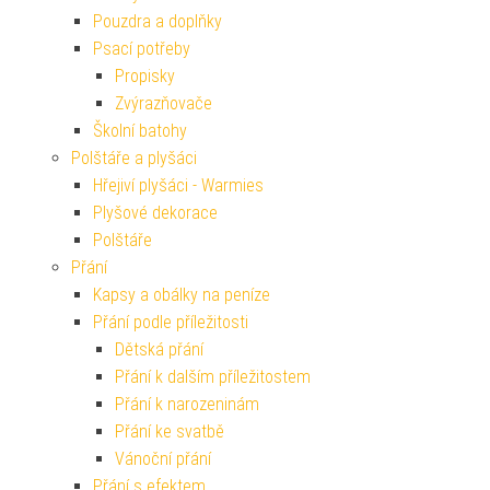
Pouzdra a doplňky
Psací potřeby
Propisky
Zvýrazňovače
Školní batohy
Polštáře a plyšáci
Hřejiví plyšáci - Warmies
Plyšové dekorace
Polštáře
Přání
Kapsy a obálky na peníze
Přání podle příležitosti
Dětská přání
Přání k dalším příležitostem
Přání k narozeninám
Přání ke svatbě
Vánoční přání
Přání s efektem