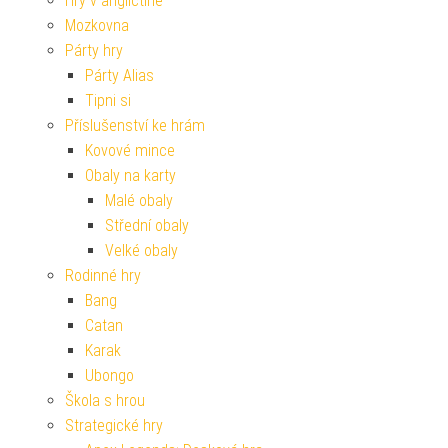
Hry v angličtině
Mozkovna
Párty hry
Párty Alias
Tipni si
Příslušenství ke hrám
Kovové mince
Obaly na karty
Malé obaly
Střední obaly
Velké obaly
Rodinné hry
Bang
Catan
Karak
Ubongo
Škola s hrou
Strategické hry