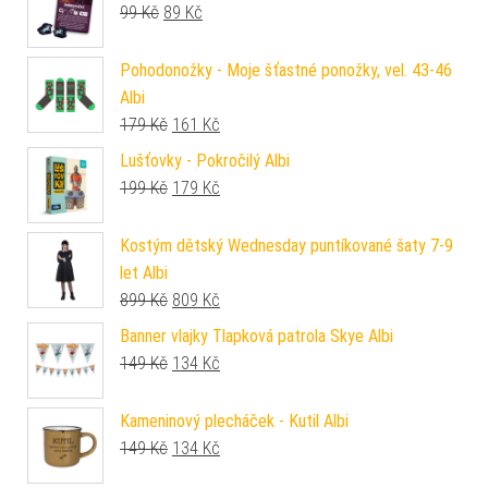
Původní cena byla: 99 Kč.
Aktuální cena je: 89 Kč.
99
Kč
89
Kč
Pohodonožky - Moje šťastné ponožky, vel. 43-46
Albi
Původní cena byla: 179 Kč.
Aktuální cena je: 161 Kč.
179
Kč
161
Kč
Lušťovky - Pokročilý Albi
Původní cena byla: 199 Kč.
Aktuální cena je: 179 Kč.
199
Kč
179
Kč
Kostým dětský Wednesday puntíkované šaty 7-9
let Albi
Původní cena byla: 899 Kč.
Aktuální cena je: 809 Kč.
899
Kč
809
Kč
Banner vlajky Tlapková patrola Skye Albi
Původní cena byla: 149 Kč.
Aktuální cena je: 134 Kč.
149
Kč
134
Kč
Kameninový plecháček - Kutil Albi
Původní cena byla: 149 Kč.
Aktuální cena je: 134 Kč.
149
Kč
134
Kč