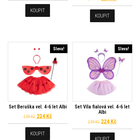
KOUPIT
KOUPIT
Sleva!
Sleva!
Set Beruška vel. 4-6 let Albi
Set Víla fialová vel. 4-6 let
Albi
Původní cena byla: 249 Kč.
Aktuální cena je: 224 Kč.
224
Kč
249
Kč
Původní cena byl
Aktuální c
224
Kč
249
Kč
KOUPIT
KOUPIT