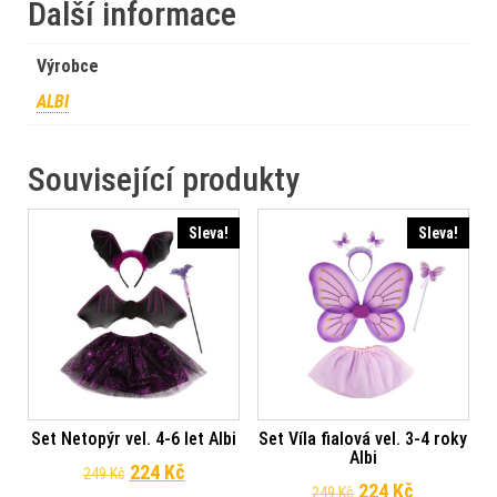
Další informace
Výrobce
ALBI
Související produkty
Sleva!
Sleva!
Set Netopýr vel. 4-6 let Albi
Set Víla fialová vel. 3-4 roky
Albi
Původní cena byla: 249 Kč.
Aktuální cena je: 224 Kč.
224
Kč
249
Kč
Původní cena byl
Aktuální c
224
Kč
249
Kč