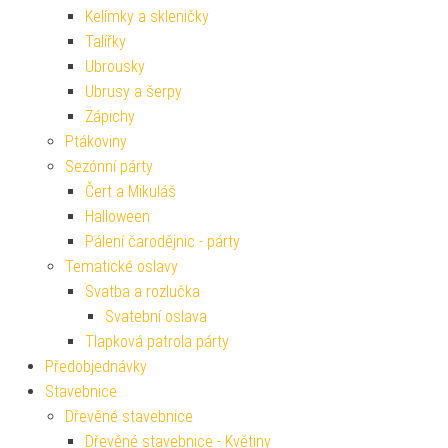
Kelímky a skleničky
Talířky
Ubrousky
Ubrusy a šerpy
Zápichy
Ptákoviny
Sezónní párty
Čert a Mikuláš
Halloween
Pálení čarodějnic - párty
Tematické oslavy
Svatba a rozlučka
Svatební oslava
Tlapková patrola párty
Předobjednávky
Stavebnice
Dřevěné stavebnice
Dřevěné stavebnice - Květiny