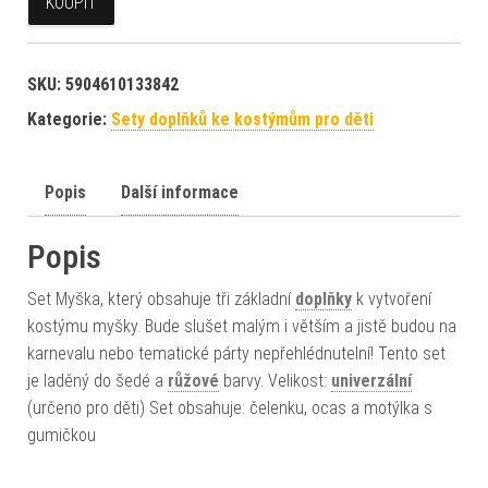
KOUPIT
SKU:
5904610133842
Kategorie:
Sety doplňků ke kostýmům pro děti
Popis
Další informace
Popis
Set Myška, který obsahuje tři základní
doplňky
k vytvoření
kostýmu myšky. Bude slušet malým i větším a jistě budou na
karnevalu nebo tematické párty nepřehlédnutelní! Tento set
je laděný do šedé a
růžové
barvy. Velikost:
univerzální
(určeno pro děti) Set obsahuje: čelenku, ocas a motýlka s
gumičkou