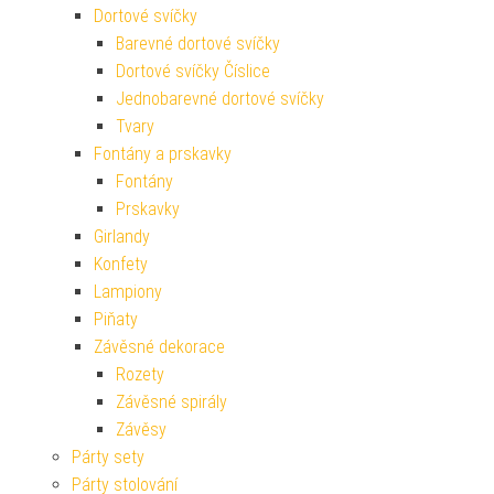
Dortové svíčky
Barevné dortové svíčky
Dortové svíčky Číslice
Jednobarevné dortové svíčky
Tvary
Fontány a prskavky
Fontány
Prskavky
Girlandy
Konfety
Lampiony
Piňaty
Závěsné dekorace
Rozety
Závěsné spirály
Závěsy
Párty sety
Párty stolování