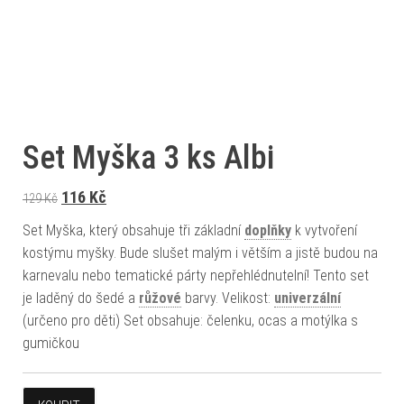
Set Myška 3 ks Albi
Původní cena byla: 129 Kč.
Aktuální cena je: 116 Kč.
116
Kč
129
Kč
Set Myška, který obsahuje tři základní
doplňky
k vytvoření
kostýmu myšky. Bude slušet malým i větším a jistě budou na
karnevalu nebo tematické párty nepřehlédnutelní! Tento set
je laděný do šedé a
růžové
barvy. Velikost:
univerzální
(určeno pro děti) Set obsahuje: čelenku, ocas a motýlka s
gumičkou