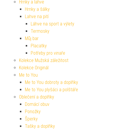
Hrnky a lahve
Hrnky a šálky
Lahve na pití
Láhve na sport a výlety
Termosky
Můj bar
Placatky
Potřeby pro vinaře
Kolekce Mužská záležitost
Kolekce Originál
Me to You
Me to You dobroty a doplňky
Me to You plyšáci a polštáře
Oblečení a doplňky
Domácí obuv
Ponožky
Šperky
Tašky a doplňky