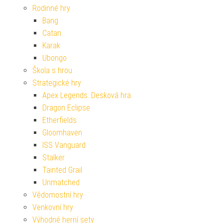
Rodinné hry
Bang
Catan
Karak
Ubongo
Škola s hrou
Strategické hry
Apex Legends: Desková hra
Dragon Eclipse
Etherfields
Gloomhaven
ISS Vanguard
Stalker
Tainted Grail
Unmatched
Vědomostní hry
Venkovní hry
Výhodné herní sety