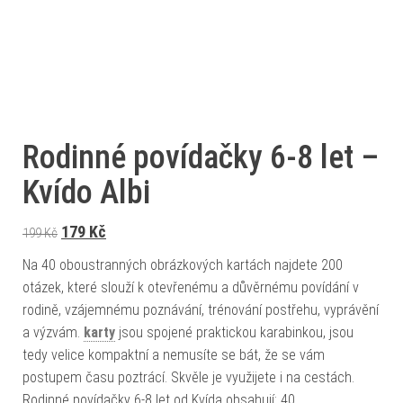
Rodinné povídačky 6-8 let –
Kvído Albi
Původní cena byla: 199 Kč.
Aktuální cena je: 179 Kč.
179
Kč
199
Kč
Na 40 oboustranných obrázkových kartách najdete 200
otázek, které slouží k otevřenému a důvěrnému povídání v
rodině, vzájemnému poznávání, trénování postřehu, vyprávění
a výzvám.
karty
jsou spojené praktickou karabinkou, jsou
tedy velice kompaktní a nemusíte se bát, že se vám
postupem času poztrácí. Skvěle je využijete i na cestách.
Rodinné povídačky 6-8 let od Kvída obsahují: 40