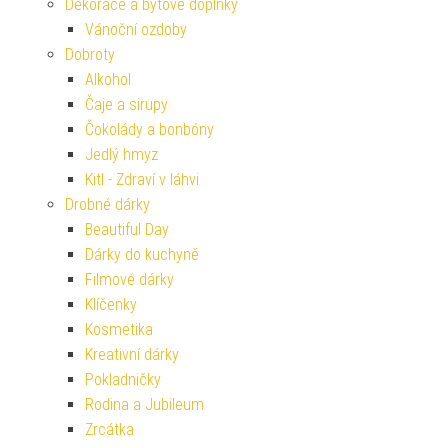
Dekorace a bytové doplňky
Vánoční ozdoby
Dobroty
Alkohol
Čaje a sirupy
Čokolády a bonbóny
Jedlý hmyz
Kitl - Zdraví v láhvi
Drobné dárky
Beautiful Day
Dárky do kuchyně
Filmové dárky
Klíčenky
Kosmetika
Kreativní dárky
Pokladničky
Rodina a Jubileum
Zrcátka