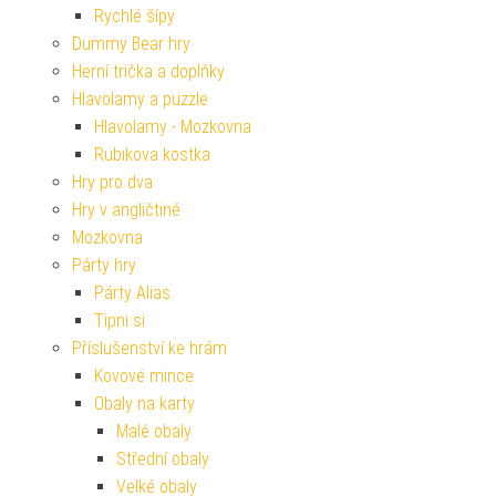
Rychlé šípy
Dummy Bear hry
Herní trička a doplňky
Hlavolamy a puzzle
Hlavolamy - Mozkovna
Rubikova kostka
Hry pro dva
Hry v angličtině
Mozkovna
Párty hry
Párty Alias
Tipni si
Příslušenství ke hrám
Kovové mince
Obaly na karty
Malé obaly
Střední obaly
Velké obaly