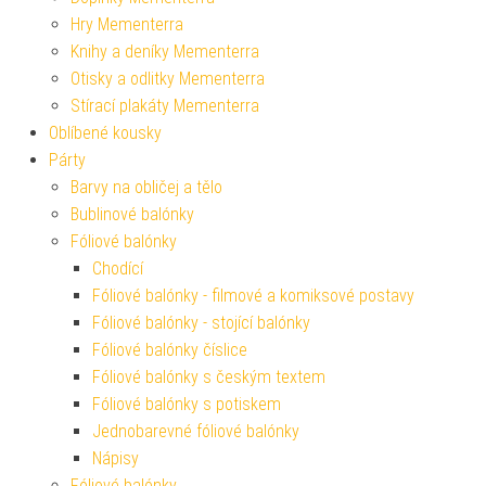
Hry Mementerra
Knihy a deníky Mementerra
Otisky a odlitky Mementerra
Stírací plakáty Mementerra
Oblíbené kousky
Párty
Barvy na obličej a tělo
Bublinové balónky
Fóliové balónky
Chodící
Fóliové balónky - filmové a komiksové postavy
Fóliové balónky - stojící balónky
Fóliové balónky číslice
Fóliové balónky s českým textem
Fóliové balónky s potiskem
Jednobarevné fóliové balónky
Nápisy
Fóliové balónky