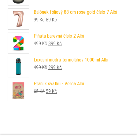
Balónek fóliový 88 cm rose gold číslo 7 Albi
Původní cena byla: 99 Kč.
Aktuální cena je: 89 Kč.
99
Kč
89
Kč
Piňata barevná číslo 2 Albi
Původní cena byla: 499 Kč.
Aktuální cena je: 399 Kč.
499
Kč
399
Kč
Luxusní modrá termoláhev 1000 ml Albi
Původní cena byla: 499 Kč.
Aktuální cena je: 299 Kč.
499
Kč
299
Kč
Přání k svátku - Verča Albi
Původní cena byla: 65 Kč.
Aktuální cena je: 59 Kč.
65
Kč
59
Kč