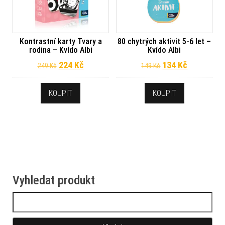
Kontrastní karty Tvary a
80 chytrých aktivit 5-6 let –
rodina – Kvído Albi
Kvído Albi
Původní cena byla: 249 Kč.
Aktuální cena je: 224 Kč.
Původní cena byl
Aktuální c
224
Kč
134
Kč
249
Kč
149
Kč
KOUPIT
KOUPIT
Vyhledat produkt
Vyhledávání