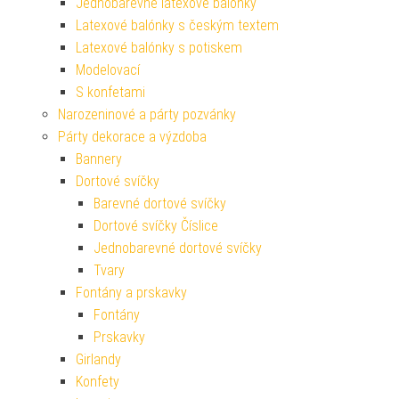
Jednobarevné latexové balónky
Latexové balónky s českým textem
Latexové balónky s potiskem
Modelovací
S konfetami
Narozeninové a párty pozvánky
Párty dekorace a výzdoba
Bannery
Dortové svíčky
Barevné dortové svíčky
Dortové svíčky Číslice
Jednobarevné dortové svíčky
Tvary
Fontány a prskavky
Fontány
Prskavky
Girlandy
Konfety