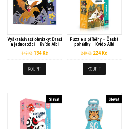
Vyškrabávací obrázky: Draci
Puzzle s příběhy – České
a jednorožci – Kvído Albi
pohádky – Kvído Albi
Původní cena byla: 149 Kč.
Aktuální cena je: 134 Kč.
Původní cena byl
Aktuální c
134
Kč
224
Kč
149
Kč
249
Kč
KOUPIT
KOUPIT
Sleva!
Sleva!