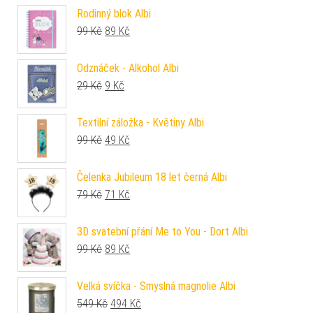
Rodinný blok Albi
Původní cena byla: 99 Kč.
Aktuální cena je: 89 Kč.
99
Kč
89
Kč
Odznáček - Alkohol Albi
Původní cena byla: 29 Kč.
Aktuální cena je: 9 Kč.
29
Kč
9
Kč
Textilní záložka - Květiny Albi
Původní cena byla: 99 Kč.
Aktuální cena je: 49 Kč.
99
Kč
49
Kč
Čelenka Jubileum 18 let černá Albi
Původní cena byla: 79 Kč.
Aktuální cena je: 71 Kč.
79
Kč
71
Kč
3D svatební přání Me to You - Dort Albi
Původní cena byla: 99 Kč.
Aktuální cena je: 89 Kč.
99
Kč
89
Kč
Velká svíčka - Smyslná magnolie Albi
Původní cena byla: 549 Kč.
Aktuální cena je: 494 Kč.
549
Kč
494
Kč