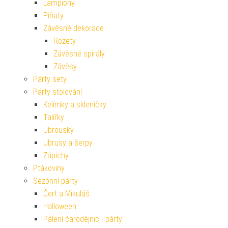
Lampiony
Piňaty
Závěsné dekorace
Rozety
Závěsné spirály
Závěsy
Párty sety
Párty stolování
Kelímky a skleničky
Talířky
Ubrousky
Ubrusy a šerpy
Zápichy
Ptákoviny
Sezónní párty
Čert a Mikuláš
Halloween
Pálení čarodějnic - párty