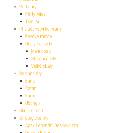
Párty hry
Párty Alias
Tipni si
Příslušenství ke hrám
Kovové mince
Obaly na karty
Malé obaly
Střední obaly
Velké obaly
Rodinné hry
Bang
Catan
Karak
Ubongo
Škola s hrou
Strategické hry
Apex Legends: Desková hra
Dragon Eclipse