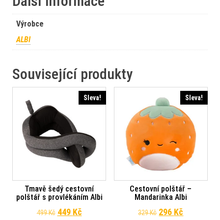
Další informace
Výrobce
ALBI
Související produkty
Sleva!
Sleva!
Tmavě šedý cestovní
Cestovní polštář –
polštář s provlékáním Albi
Mandarinka Albi
Původní cena byla: 499 Kč.
Aktuální cena je: 449 Kč.
Původní cena byl
Aktuální c
449
Kč
296
Kč
499
Kč
329
Kč