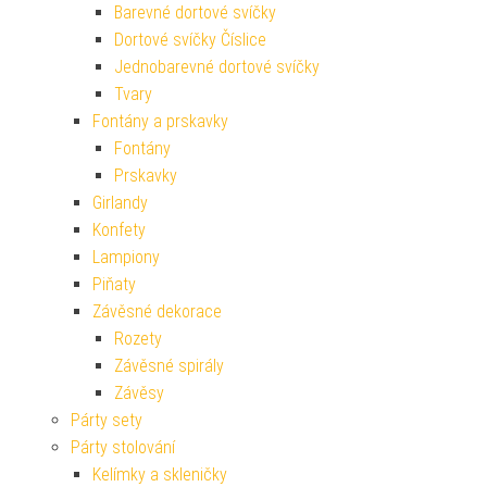
Barevné dortové svíčky
Dortové svíčky Číslice
Jednobarevné dortové svíčky
Tvary
Fontány a prskavky
Fontány
Prskavky
Girlandy
Konfety
Lampiony
Piňaty
Závěsné dekorace
Rozety
Závěsné spirály
Závěsy
Párty sety
Párty stolování
Kelímky a skleničky