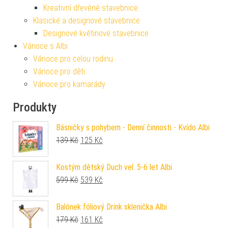
Kreativní dřevěné stavebnice
Klasické a designové stavebnice
Designové květinové stavebnice
Vánoce s Albi
Vánoce pro celou rodinu
Vánoce pro děti
Vánoce pro kamarády
Produkty
Básničky s pohybem - Denní činnosti - Kvído Albi
Původní cena byla: 139 Kč.
Aktuální cena je: 125 Kč.
139
Kč
125
Kč
Kostým dětský Duch vel. 5-6 let Albi
Původní cena byla: 599 Kč.
Aktuální cena je: 539 Kč.
599
Kč
539
Kč
Balónek fóliový Drink sklenička Albi
Původní cena byla: 179 Kč.
Aktuální cena je: 161 Kč.
179
Kč
161
Kč