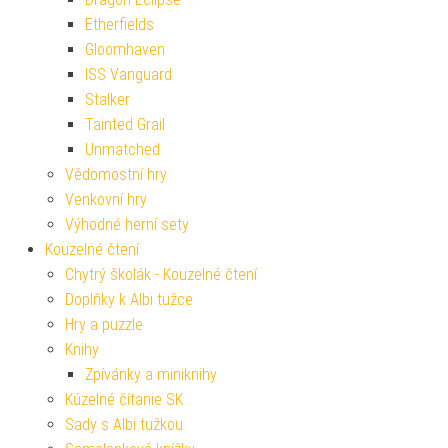
Etherfields
Gloomhaven
ISS Vanguard
Stalker
Tainted Grail
Unmatched
Vědomostní hry
Venkovní hry
Výhodné herní sety
Kouzelné čtení
Chytrý školák - Kouzelné čtení
Doplňky k Albi tužce
Hry a puzzle
Knihy
Zpívánky a miniknihy
Kúzelné čítanie SK
Sady s Albi tužkou