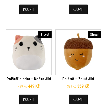
KOUPIT
KOUPIT
Sleva!
Sleva!
Polštář a deka – Kočka Albi
Polštář – Žalud Albi
Původní cena byla: 499 Kč.
Aktuální cena je: 449 Kč.
Původní cena byl
Aktuální c
449
Kč
359
Kč
499
Kč
399
Kč
KOUPIT
KOUPIT