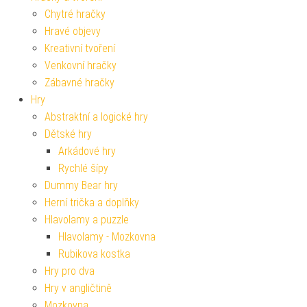
Chytré hračky
Hravé objevy
Kreativní tvoření
Venkovní hračky
Zábavné hračky
Hry
Abstraktní a logické hry
Dětské hry
Arkádové hry
Rychlé šípy
Dummy Bear hry
Herní trička a doplňky
Hlavolamy a puzzle
Hlavolamy - Mozkovna
Rubikova kostka
Hry pro dva
Hry v angličtině
Mozkovna