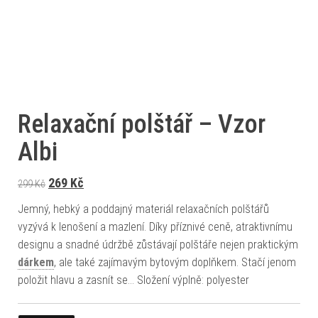
Relaxační polštář – Vzor
Albi
Původní cena byla: 299 Kč.
Aktuální cena je: 269 Kč.
269
Kč
299
Kč
Jemný, hebký a poddajný materiál relaxačních polštářů
vyzývá k lenošení a mazlení. Díky příznivé ceně, atraktivnímu
designu a snadné údržbě zůstávají polštáře nejen praktickým
dárkem
, ale také zajímavým bytovým doplňkem. Stačí jenom
položit hlavu a zasnít se… Složení výplně: polyester