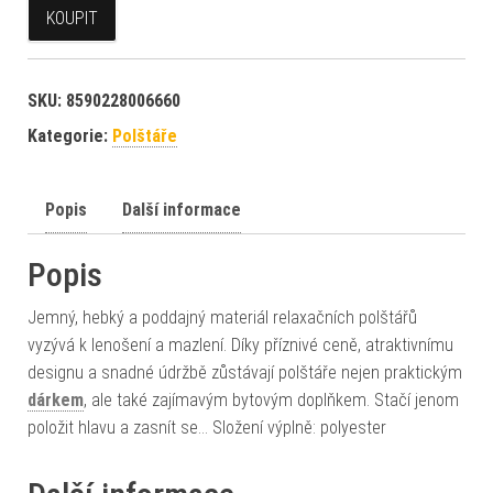
KOUPIT
SKU:
8590228006660
Kategorie:
Polštáře
Popis
Další informace
Popis
Jemný, hebký a poddajný materiál relaxačních polštářů
vyzývá k lenošení a mazlení. Díky příznivé ceně, atraktivnímu
designu a snadné údržbě zůstávají polštáře nejen praktickým
dárkem
, ale také zajímavým bytovým doplňkem. Stačí jenom
položit hlavu a zasnít se… Složení výplně: polyester