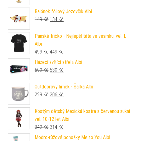
Balónek fóliový Jezevčík Albi
Původní cena byla: 149 Kč.
Aktuální cena je: 134 Kč.
149
Kč
134
Kč
Pánské tričko - Nejlepší táta ve vesmíru, vel. L
Albi
Původní cena byla: 499 Kč.
Aktuální cena je: 449 Kč.
499
Kč
449
Kč
Házecí svítící střela Albi
Původní cena byla: 599 Kč.
Aktuální cena je: 539 Kč.
599
Kč
539
Kč
Outdoorový hrnek - Šárka Albi
Původní cena byla: 229 Kč.
Aktuální cena je: 206 Kč.
229
Kč
206
Kč
Kostým dětský Mexická kostra s červenou sukní
vel. 10-12 let Albi
Původní cena byla: 349 Kč.
Aktuální cena je: 314 Kč.
349
Kč
314
Kč
Modro-růžové ponožky Me to You Albi