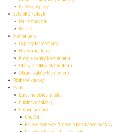
Kvídovy doplňky
Léto plné radosti
Na kempování
Na ven
Mementerra
Doplňky Mementerra
Hry Mementerra
Knihy a deníky Mementerra
Otisky a odlitky Mementerra
Stírací plakáty Mementerra
Oblíbené kousky
Párty
Barvy na obličej a tělo
Bublinové balónky
Fóliové balónky
Chodící
Fóliové balónky - filmové a komiksové postavy
Fóliové balónky - stojící balónky