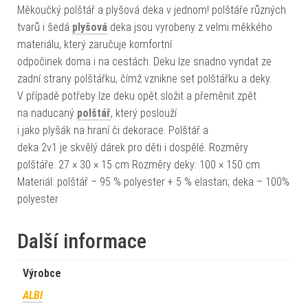
Měkoučký polštář a plyšová deka v jednom! polštáře různých
tvarů i šedá
plyšová
deka jsou vyrobeny z velmi měkkého
materiálu, který zaručuje komfortní
odpočinek doma i na cestách. Deku lze snadno vyndat ze
zadní strany polštářku, čímž vznikne set polštářku a deky.
V případě potřeby lze deku opět složit a přeměnit zpět
na naducaný
polštář
, který poslouží
i jako plyšák na hraní či dekorace. Polštář a
deka 2v1 je skvělý dárek pro děti i dospělé. Rozměry
polštáře: 27 × 30 × 15 cm Rozměry deky: 100 × 150 cm
Materiál: polštář – 95 % polyester + 5 % elastan; deka – 100%
polyester
Další informace
Výrobce
ALBI