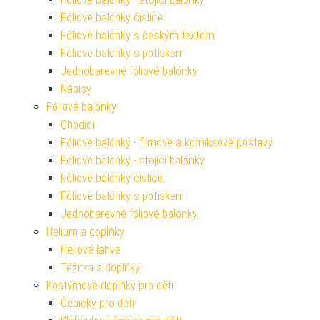
Fóliové balónky číslice
Fóliové balónky s českým textem
Fóliové balónky s potiskem
Jednobarevné fóliové balónky
Nápisy
Fóliové balónky
Chodící
Fóliové balónky - filmové a komiksové postavy
Fóliové balónky - stojící balónky
Fóliové balónky číslice
Fóliové balónky s potiskem
Jednobarevné fóliové balónky
Helium a doplňky
Heliové lahve
Těžítka a doplňky
Kostýmové doplňky pro děti
Čepičky pro děti