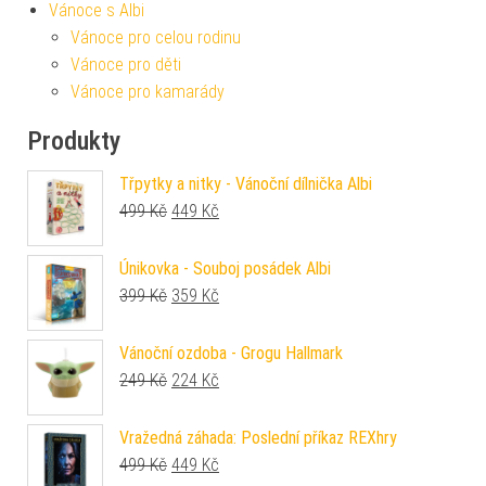
Vánoce s Albi
Vánoce pro celou rodinu
Vánoce pro děti
Vánoce pro kamarády
Produkty
Třpytky a nitky - Vánoční dílnička Albi
Původní cena byla: 499 Kč.
Aktuální cena je: 449 Kč.
499
Kč
449
Kč
Únikovka - Souboj posádek Albi
Původní cena byla: 399 Kč.
Aktuální cena je: 359 Kč.
399
Kč
359
Kč
Vánoční ozdoba - Grogu Hallmark
Původní cena byla: 249 Kč.
Aktuální cena je: 224 Kč.
249
Kč
224
Kč
Vražedná záhada: Poslední příkaz REXhry
Původní cena byla: 499 Kč.
Aktuální cena je: 449 Kč.
499
Kč
449
Kč