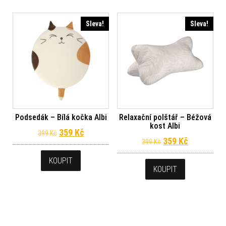
Sleva!
Sleva!
Podsedák – Bílá kočka Albi
Relaxační polštář – Béžová
kost Albi
Původní cena byla: 399 Kč.
Aktuální cena je: 359 Kč.
359
Kč
399
Kč
Původní cena byl
Aktuální c
359
Kč
399
Kč
KOUPIT
KOUPIT