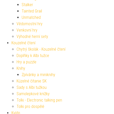
Stalker
Tainted Grail
Unmatched
Vědomostní hry
Venkovní hry
Výhodné herní sety
Kouzelné čtení
Chytrý školák - Kouzelné čtení
Doplňky k Albi tužce
Hry a puzzle
Knihy
Zpívánky a miniknihy
Kúzelné čítanie SK
Sady s Albi tužkou
Samolepkové knížky
Tolki - Electronic talking pen
Tolki pro dospělé
Kvído