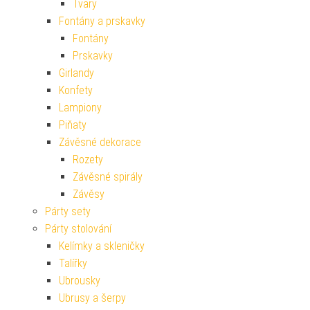
Tvary
Fontány a prskavky
Fontány
Prskavky
Girlandy
Konfety
Lampiony
Piňaty
Závěsné dekorace
Rozety
Závěsné spirály
Závěsy
Párty sety
Párty stolování
Kelímky a skleničky
Talířky
Ubrousky
Ubrusy a šerpy