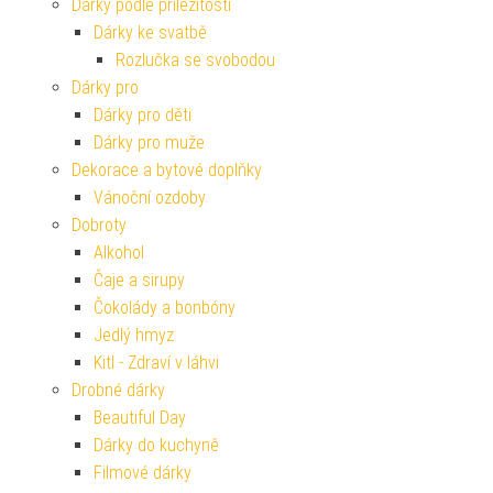
Dárky podle příležitosti
Dárky ke svatbě
Rozlučka se svobodou
Dárky pro
Dárky pro děti
Dárky pro muže
Dekorace a bytové doplňky
Vánoční ozdoby
Dobroty
Alkohol
Čaje a sirupy
Čokolády a bonbóny
Jedlý hmyz
Kitl - Zdraví v láhvi
Drobné dárky
Beautiful Day
Dárky do kuchyně
Filmové dárky