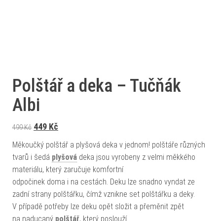
Polštář a deka – Tučňák
Albi
Původní cena byla: 499 Kč.
Aktuální cena je: 449 Kč.
449
Kč
499
Kč
Měkoučký polštář a plyšová deka v jednom! polštáře různých
tvarů i šedá
plyšová
deka jsou vyrobeny z velmi měkkého
materiálu, který zaručuje komfortní
odpočinek doma i na cestách. Deku lze snadno vyndat ze
zadní strany polštářku, čímž vznikne set polštářku a deky.
V případě potřeby lze deku opět složit a přeměnit zpět
na naducaný
polštář
, který poslouží