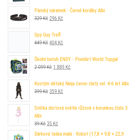
Pánský náramek - Černé korálky Albi
Původní cena byla: 329 Kč.
Aktuální cena je: 296 Kč.
329
Kč
296
Kč
Spy Guy Trefl
Původní cena byla: 449 Kč.
Aktuální cena je: 404 Kč.
449
Kč
404
Kč
Školní batoh ENDY - PixelArt World Topgal
Původní cena byla: 2 099 Kč.
Aktuální cena je: 1 889 Kč.
2 099
Kč
1 889
Kč
Kostým dětský Ninja černo-zlatý vel. 4-6 let Albi
Původní cena byla: 399 Kč.
Aktuální cena je: 359 Kč.
399
Kč
359
Kč
Svíčka dortová světle růžová s korunkou číslo 3
Albi
Původní cena byla: 39 Kč.
Aktuální cena je: 35 Kč.
39
Kč
35
Kč
Dárková taška malá - Robot (17,8 × 9,8 × 22,9