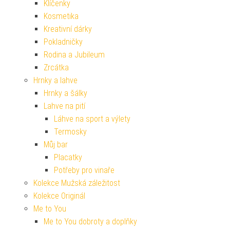
Klíčenky
Kosmetika
Kreativní dárky
Pokladničky
Rodina a Jubileum
Zrcátka
Hrnky a lahve
Hrnky a šálky
Lahve na pití
Láhve na sport a výlety
Termosky
Můj bar
Placatky
Potřeby pro vinaře
Kolekce Mužská záležitost
Kolekce Originál
Me to You
Me to You dobroty a doplňky