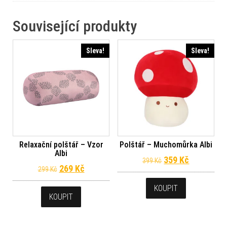
Související produkty
Sleva!
Sleva!
Relaxační polštář – Vzor
Polštář – Muchomůrka Albi
Albi
Původní cena byl
Aktuální c
359
Kč
399
Kč
Původní cena byla: 299 Kč.
Aktuální cena je: 269 Kč.
269
Kč
299
Kč
KOUPIT
KOUPIT