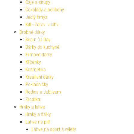
Čaje a sirupy
Čokolády a bonbóny
Jedlý hmyz
Kitl - Zdraví v láhvi
Drobné dárky
Beautiful Day
Dárky do kuchyně
Filmové dárky
Klíčenky
Kosmetika
Kreativní dárky
Pokladničky
Rodina a Jubileum
Zrcátka
Hrnky a lahve
Hrnky a šálky
Lahve na pití
Láhve na sport a výlety