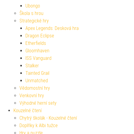
Ubongo
Škola s hrou
Strategické hry
Apex Legends: Desková hra
Dragon Eclipse
Etherfields
Gloomhaven
ISS Vanguard
Stalker
Tainted Grail
Unmatched
Vědomostní hry
Venkovní hry
Výhodné herní sety
Kouzelné čtení
Chytrý školák - Kouzelné čtení
Doplňky k Albi tužce
Hry a puzzle