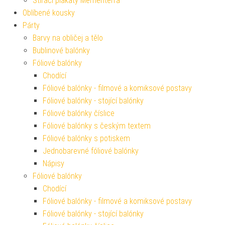
Stírací plakáty Mementerra
Oblíbené kousky
Párty
Barvy na obličej a tělo
Bublinové balónky
Fóliové balónky
Chodící
Fóliové balónky - filmové a komiksové postavy
Fóliové balónky - stojící balónky
Fóliové balónky číslice
Fóliové balónky s českým textem
Fóliové balónky s potiskem
Jednobarevné fóliové balónky
Nápisy
Fóliové balónky
Chodící
Fóliové balónky - filmové a komiksové postavy
Fóliové balónky - stojící balónky