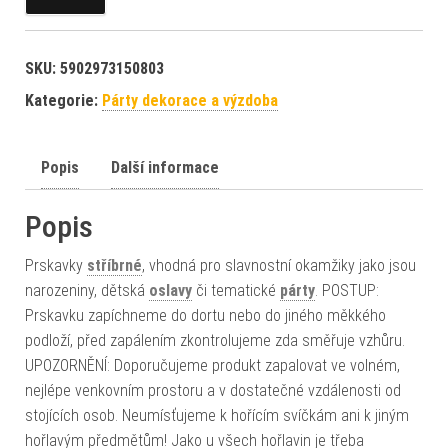
SKU:
5902973150803
Kategorie:
Párty dekorace a výzdoba
Popis
Další informace
Popis
Prskavky
stříbrné
, vhodná pro slavnostní okamžiky jako jsou
narozeniny, dětská
oslavy
či tematické
párty
. POSTUP:
Prskavku zapíchneme do dortu nebo do jiného měkkého
podloží, před zapálením zkontrolujeme zda směřuje vzhůru.
UPOZORNĚNÍ: Doporučujeme produkt zapalovat ve volném,
nejlépe venkovním prostoru a v dostatečné vzdálenosti od
stojících osob. Neumísťujeme k hořícím svíčkám ani k jiným
hořlavým předmětům! Jako u všech hořlavin je třeba