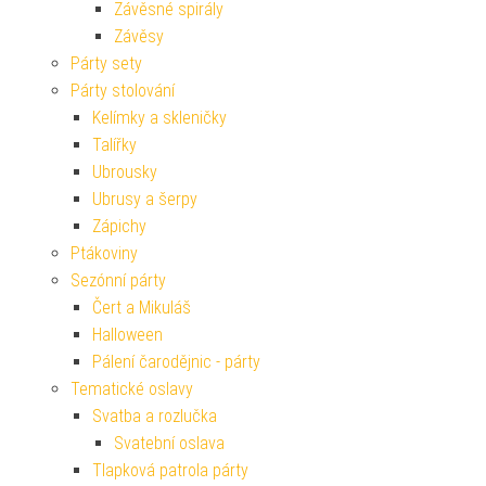
Závěsné spirály
Závěsy
Párty sety
Párty stolování
Kelímky a skleničky
Talířky
Ubrousky
Ubrusy a šerpy
Zápichy
Ptákoviny
Sezónní párty
Čert a Mikuláš
Halloween
Pálení čarodějnic - párty
Tematické oslavy
Svatba a rozlučka
Svatební oslava
Tlapková patrola párty