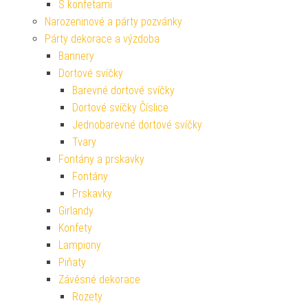
S konfetami
Narozeninové a párty pozvánky
Párty dekorace a výzdoba
Bannery
Dortové svíčky
Barevné dortové svíčky
Dortové svíčky Číslice
Jednobarevné dortové svíčky
Tvary
Fontány a prskavky
Fontány
Prskavky
Girlandy
Konfety
Lampiony
Piňaty
Závěsné dekorace
Rozety