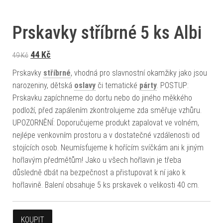
Prskavky stříbrné 5 ks Albi
Původní cena byla: 49 Kč.
Aktuální cena je: 44 Kč.
44
Kč
49
Kč
Prskavky
stříbrné
, vhodná pro slavnostní okamžiky jako jsou
narozeniny, dětská
oslavy
či tematické
párty
. POSTUP:
Prskavku zapíchneme do dortu nebo do jiného měkkého
podloží, před zapálením zkontrolujeme zda směřuje vzhůru.
UPOZORNĚNÍ: Doporučujeme produkt zapalovat ve volném,
nejlépe venkovním prostoru a v dostatečné vzdálenosti od
stojících osob. Neumísťujeme k hořícím svíčkám ani k jiným
hořlavým předmětům! Jako u všech hořlavin je třeba
důsledně dbát na bezpečnost a přistupovat k ní jako k
hořlavině. Balení obsahuje 5 ks prskavek o velikosti 40 cm.
KOUPIT