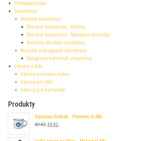
Předobjednávky
Stavebnice
Dřevěné stavebnice
Dřevěné stavebnice - Květiny
Dřevěné stavebnice - Miniaturní domečky
Kreativní dřevěné stavebnice
Klasické a designové stavebnice
Designové květinové stavebnice
Vánoce s Albi
Vánoce pro celou rodinu
Vánoce pro děti
Vánoce pro kamarády
Produkty
Espresso hrníček - Písmeno H Albi
Původní cena byla: 49 Kč.
Aktuální cena je: 44 Kč.
49
Kč
44
Kč