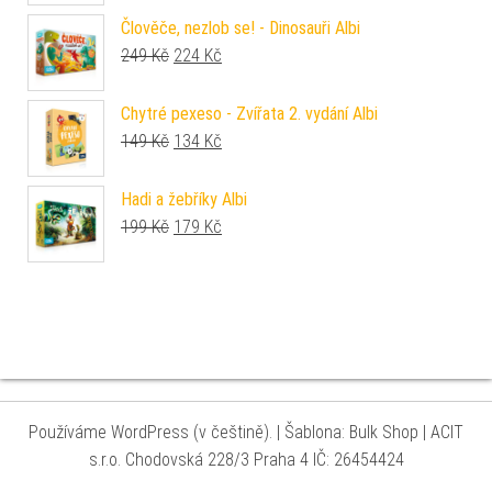
Člověče, nezlob se! - Dinosauři Albi
Původní cena byla: 249 Kč.
Aktuální cena je: 224 Kč.
249
Kč
224
Kč
Chytré pexeso - Zvířata 2. vydání Albi
Původní cena byla: 149 Kč.
Aktuální cena je: 134 Kč.
149
Kč
134
Kč
Hadi a žebříky Albi
Původní cena byla: 199 Kč.
Aktuální cena je: 179 Kč.
199
Kč
179
Kč
Používáme WordPress (v češtině).
|
Šablona: Bulk Shop
| ACIT
s.r.o. Chodovská 228/3 Praha 4 IČ: 26454424