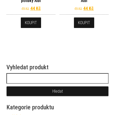
polibky Albi
Albi
Původní cena byla: 49 Kč.
Aktuální cena je: 44 Kč.
Původní cena byl
Aktuální ce
44
Kč
44
Kč
49
Kč
49
Kč
KOUPIT
KOUPIT
Vyhledat produkt
Vyhledávání
Kategorie produktu