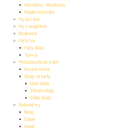
Hlavolamy - Mozkovna
Rubikova kostka
Hry pro dva
Hry v angličtině
Mozkovna
Párty hry
Párty Alias
Tipni si
Příslušenství ke hrám
Kovové mince
Obaly na karty
Malé obaly
Střední obaly
Velké obaly
Rodinné hry
Bang
Catan
Karak