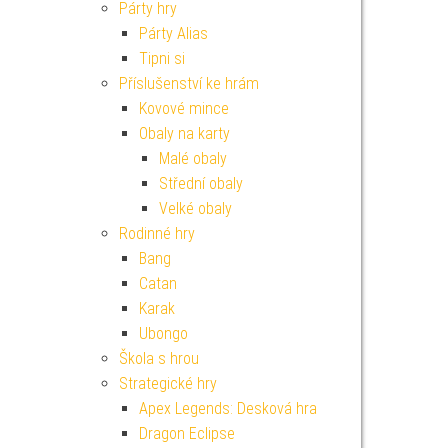
Párty hry
Párty Alias
Tipni si
Příslušenství ke hrám
Kovové mince
Obaly na karty
Malé obaly
Střední obaly
Velké obaly
Rodinné hry
Bang
Catan
Karak
Ubongo
Škola s hrou
Strategické hry
Apex Legends: Desková hra
Dragon Eclipse