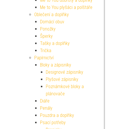
Me to You dobroty a doplňky
Me to You plyšáci a polštáře
Oblečení a doplňky
Domácí obuv
Ponožky
Šperky
Tašky a doplňky
Trička
Papírnictví
Bloky a zápisníky
Designové zápisníky
Plyšové zápisníky
Poznámkové bloky a
plánovače
Diáře
Penály
Pouzdra a doplňky
Psací potřeby