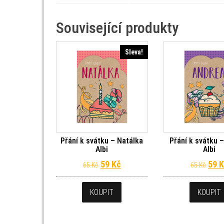
Související produkty
Sleva!
Přání k svátku – Natálka
Přání k svátku 
Albi
Albi
Původní cena byla: 65 Kč.
Aktuální cena je: 59 Kč.
Půvo
59
Kč
59
K
65
Kč
65
Kč
KOUPIT
KOUPIT