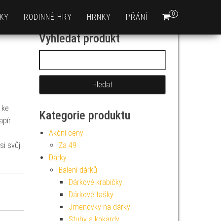
0
KY
RODINNÉ HRY
HRNKY
PŘÁNÍ
Vyhledat produkt
Vyhledávání
ke
Kategorie produktu
apír
Akční ceny
si svůj
Za 49
Dárky
Balení dárků
Dárkové krabičky
Dárkové tašky
Jmenovky na dárky
Stuhy a kokardy