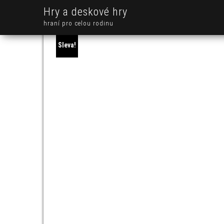
Hry a deskové hry
hraní pro celou rodinu
Sleva!