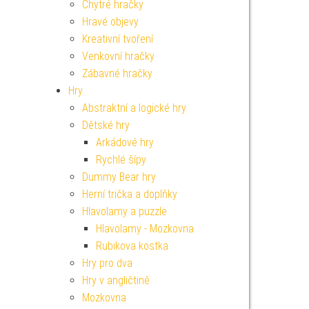
Chytré hračky
Hravé objevy
Kreativní tvoření
Venkovní hračky
Zábavné hračky
Hry
Abstraktní a logické hry
Dětské hry
Arkádové hry
Rychlé šípy
Dummy Bear hry
Herní trička a doplňky
Hlavolamy a puzzle
Hlavolamy - Mozkovna
Rubikova kostka
Hry pro dva
Hry v angličtině
Mozkovna