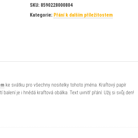
SKU:
8590228000804
Kategorie:
Přání k dalším příležitostem
em
ke svátku pro všechny nositelky tohoto jména. Kraftový papír
alení je i hnědá kraftová obálka. Text uvnitř přání: Užij si svůj den!