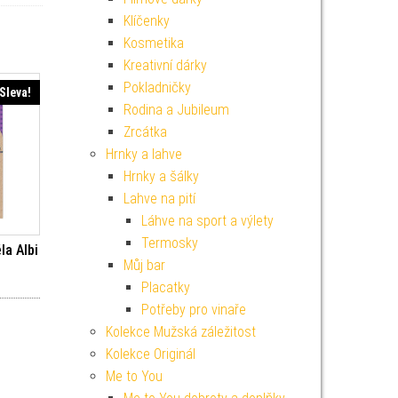
Klíčenky
Kosmetika
Kreativní dárky
Pokladničky
Sleva!
Rodina a Jubileum
Zrcátka
Hrnky a lahve
Hrnky a šálky
Lahve na pití
Láhve na sport a výlety
Termosky
la Albi
Můj bar
í cena byla: 65 Kč.
ktuální cena je: 59 Kč.
Placatky
Potřeby pro vinaře
Kolekce Mužská záležitost
Kolekce Originál
Me to You