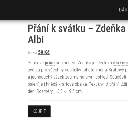
DÁR
Přání k svátku – Zdeňka
Albi
Původní cena byla: 65 Kč.
Aktuální cena je: 59 Kč.
59
Kč
65
Kč
Papírové
přání
se jménem Zdeňka je ideálním
dárkem
svátku pro všechny nositelky tohoto jména. Kraftový p
a jednoduchý výsek zaujme na první pohled. Součástí
balení je i hnědá kraftová obálka. Text uvnitř přání: Užij 
den! Rozměry: 13,5 × 19,5 cm
KOUPIT