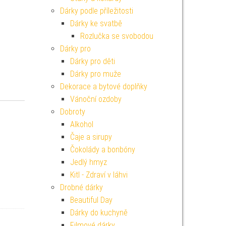
Dárky podle příležitosti
Dárky ke svatbě
Rozlučka se svobodou
Dárky pro
Dárky pro děti
Dárky pro muže
Dekorace a bytové doplňky
Vánoční ozdoby
Dobroty
Alkohol
Čaje a sirupy
Čokolády a bonbóny
Jedlý hmyz
Kitl - Zdraví v láhvi
Drobné dárky
Beautiful Day
Dárky do kuchyně
Filmové dárky