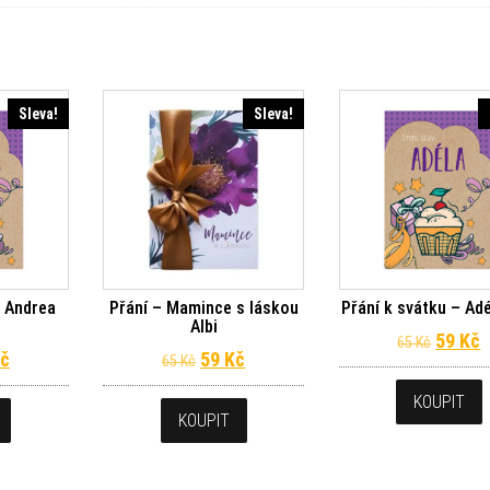
Sleva!
Sleva!
– Andrea
Přání – Mamince s láskou
Přání k svátku – Adé
Albi
Původn
A
59
Kč
65
Kč
dní cena byla: 65 Kč.
Aktuální cena je: 59 Kč.
Původní cena byla: 65 Kč.
Aktuální cena je: 59 Kč.
č
59
Kč
65
Kč
KOUPIT
KOUPIT