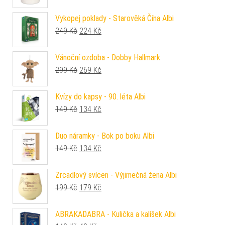
Vykopej poklady - Starověká Čína Albi
Původní cena byla: 249 Kč.
Aktuální cena je: 224 Kč.
249
Kč
224
Kč
Vánoční ozdoba - Dobby Hallmark
Původní cena byla: 299 Kč.
Aktuální cena je: 269 Kč.
299
Kč
269
Kč
Kvízy do kapsy - 90. léta Albi
Původní cena byla: 149 Kč.
Aktuální cena je: 134 Kč.
149
Kč
134
Kč
Duo náramky - Bok po boku Albi
Původní cena byla: 149 Kč.
Aktuální cena je: 134 Kč.
149
Kč
134
Kč
Zrcadlový svícen - Výjimečná žena Albi
Původní cena byla: 199 Kč.
Aktuální cena je: 179 Kč.
199
Kč
179
Kč
ABRAKADABRA - Kulička a kalíšek Albi