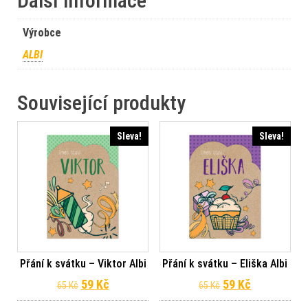
Další informace
Výrobce
ALBI
Související produkty
Sleva!
Sleva!
Přání k svátku – Viktor Albi
Přání k svátku – Eliška Albi
Původní cena byla: 65 Kč.
Aktuální cena je: 59 Kč.
Původní cena byl
Aktuální ce
59
Kč
59
Kč
65
Kč
65
Kč