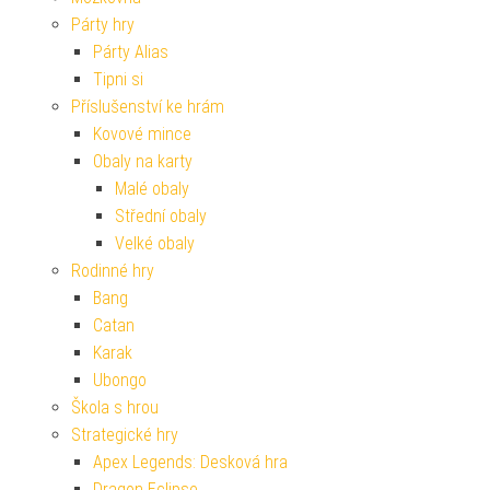
Párty hry
Párty Alias
Tipni si
Příslušenství ke hrám
Kovové mince
Obaly na karty
Malé obaly
Střední obaly
Velké obaly
Rodinné hry
Bang
Catan
Karak
Ubongo
Škola s hrou
Strategické hry
Apex Legends: Desková hra
Dragon Eclipse