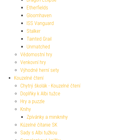
Etherfields
Gloomhaven
ISS Vanguard
Stalker
Tainted Grail
Unmatched
Vědomostní hry
Venkovní hry
Výhodné herní sety
Kouzelné čtení
Chytrý školák - Kouzelné čtení
Doplňky k Albi tužce
Hry a puzzle
Knihy
Zpívánky a miniknihy
Kúzelné čítanie SK
Sady s Albi tužkou