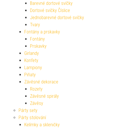
Barevné dortové svíčky
Dortové svíčky Číslice
Jednobarevné dortové svíčky
Tvary
Fontány a prskavky
Fontány
Prskavky
Girlandy
Konfety
Lampiony
Piňaty
Závěsné dekorace
Rozety
Závěsné spirály
Závěsy
Párty sety
Párty stolování
Kelímky a skleničky