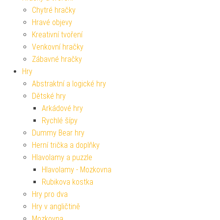
Chytré hračky
Hravé objevy
Kreativní tvoření
Venkovní hračky
Zábavné hračky
Hry
Abstraktní a logické hry
Dětské hry
Arkádové hry
Rychlé šípy
Dummy Bear hry
Herní trička a doplňky
Hlavolamy a puzzle
Hlavolamy - Mozkovna
Rubikova kostka
Hry pro dva
Hry v angličtině
Mozkovna