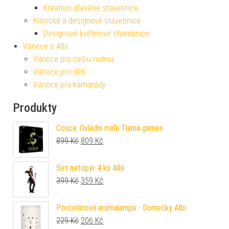
Kreativní dřevěné stavebnice
Klasické a designové stavebnice
Designové květinové stavebnice
Vánoce s Albi
Vánoce pro celou rodinu
Vánoce pro děti
Vánoce pro kamarády
Produkty
Cosca: Ovládni mafii Tlama games
Původní cena byla: 899 Kč.
Aktuální cena je: 809 Kč.
899
Kč
809
Kč
Set netopýr 4 ks Albi
Původní cena byla: 399 Kč.
Aktuální cena je: 359 Kč.
399
Kč
359
Kč
Porcelánová aromalampa - Domečky Albi
Původní cena byla: 229 Kč.
Aktuální cena je: 206 Kč.
229
Kč
206
Kč