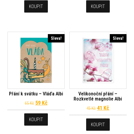
KOUPIT
KOUPIT
Sleva!
Sleva!
Přání k svátku – Vláďa Albi
Velikonoční přání –
Rozkvetlé magnolie Albi
Původní cena byla: 65 Kč.
Aktuální cena je: 59 Kč.
59
Kč
65
Kč
Původní cena byl
Aktuální ce
41
Kč
45
Kč
KOUPIT
KOUPIT