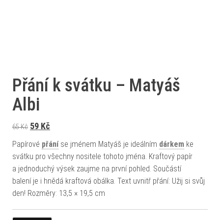
Přání k svátku – Matyáš
Albi
Původní cena byla: 65 Kč.
Aktuální cena je: 59 Kč.
59
Kč
65
Kč
Papírové
přání
se jménem Matyáš je ideálním
dárkem
ke
svátku pro všechny nositele tohoto jména. Kraftový papír
a jednoduchý výsek zaujme na první pohled. Součástí
balení je i hnědá kraftová obálka. Text uvnitř přání: Užij si svůj
den! Rozměry: 13,5 × 19,5 cm