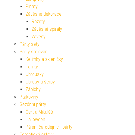
Piňaty
Závěsné dekorace
Rozety
Závěsné spirály
Závěsy
Párty sety
Párty stolování
Kelímky a skleničky
Talířky
Ubrousky
Ubrusy a šerpy
Zápichy
Ptákoviny
Sezónní párty
Čert a Mikuláš
Halloween
Pálení čarodějnic - párty
Tematické oslavy