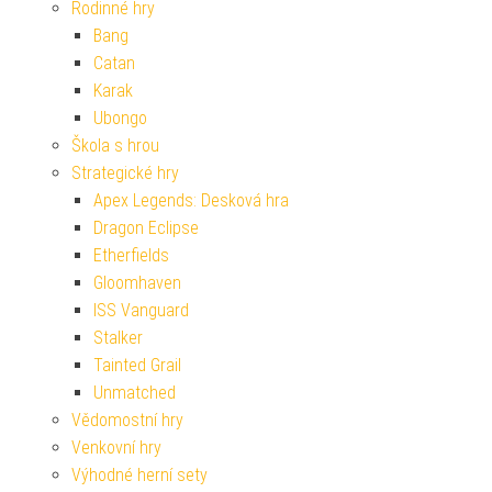
Rodinné hry
Bang
Catan
Karak
Ubongo
Škola s hrou
Strategické hry
Apex Legends: Desková hra
Dragon Eclipse
Etherfields
Gloomhaven
ISS Vanguard
Stalker
Tainted Grail
Unmatched
Vědomostní hry
Venkovní hry
Výhodné herní sety