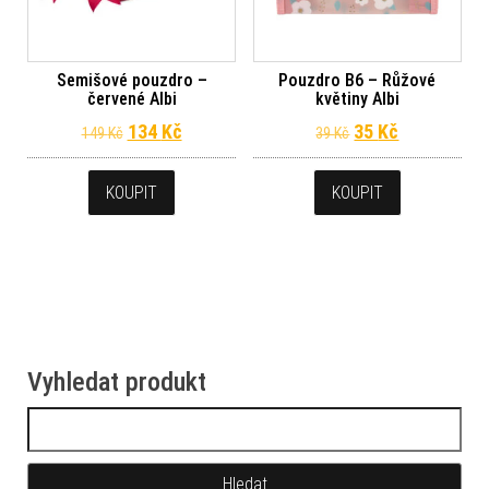
Semišové pouzdro –
Pouzdro B6 – Růžové
červené Albi
květiny Albi
Původní cena byla: 149 Kč.
Aktuální cena je: 134 Kč.
Původní cena byl
Aktuální ce
134
Kč
35
Kč
149
Kč
39
Kč
KOUPIT
KOUPIT
Vyhledat produkt
Vyhledávání