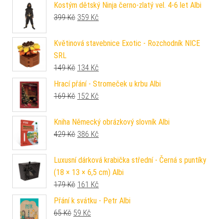
Kostým dětský Ninja černo-zlatý vel. 4-6 let Albi
Původní cena byla: 399 Kč.
Aktuální cena je: 359 Kč.
399
Kč
359
Kč
Květinová stavebnice Exotic - Rozchodník NICE
SRL
Původní cena byla: 149 Kč.
Aktuální cena je: 134 Kč.
149
Kč
134
Kč
Hrací přání - Stromeček u krbu Albi
Původní cena byla: 169 Kč.
Aktuální cena je: 152 Kč.
169
Kč
152
Kč
Kniha Německý obrázkový slovník Albi
Původní cena byla: 429 Kč.
Aktuální cena je: 386 Kč.
429
Kč
386
Kč
Luxusní dárková krabička střední - Černá s puntíky
(18 × 13 × 6,5 cm) Albi
Původní cena byla: 179 Kč.
Aktuální cena je: 161 Kč.
179
Kč
161
Kč
Přání k svátku - Petr Albi
Původní cena byla: 65 Kč.
Aktuální cena je: 59 Kč.
65
Kč
59
Kč