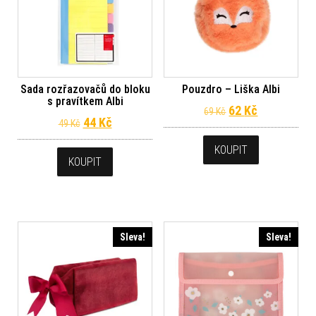
Sada rozřazovačů do bloku
Pouzdro – Liška Albi
s pravítkem Albi
Původní cena byl
Aktuální ce
62
Kč
69
Kč
Původní cena byla: 49 Kč.
Aktuální cena je: 44 Kč.
44
Kč
49
Kč
KOUPIT
KOUPIT
Sleva!
Sleva!