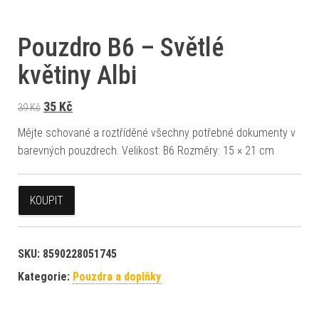
Pouzdro B6 – Světlé
květiny Albi
Původní cena byla: 39 Kč.
Aktuální cena je: 35 Kč.
35
Kč
39
Kč
Mějte schované a roztříděné všechny potřebné dokumenty v
barevných pouzdrech. Velikost: B6 Rozměry: 15 × 21 cm
KOUPIT
SKU:
8590228051745
Kategorie:
Pouzdra a doplňky