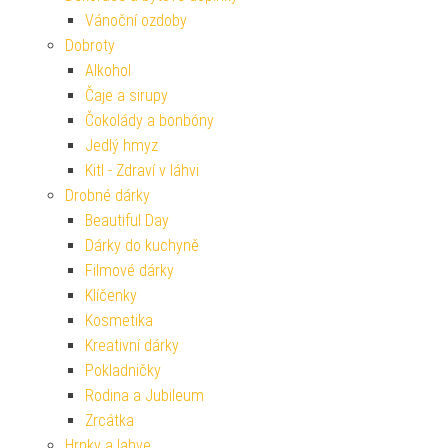
Vánoční ozdoby
Dobroty
Alkohol
Čaje a sirupy
Čokolády a bonbóny
Jedlý hmyz
Kitl - Zdraví v láhvi
Drobné dárky
Beautiful Day
Dárky do kuchyně
Filmové dárky
Klíčenky
Kosmetika
Kreativní dárky
Pokladničky
Rodina a Jubileum
Zrcátka
Hrnky a lahve