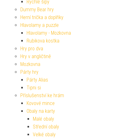
Rychlé šípy
Dummy Bear hry
Herní trička a doplňky
Hlavolamy a puzzle
Hlavolamy - Mozkovna
Rubikova kostka
Hry pro dva
Hry v angličtině
Mozkovna
Párty hry
Párty Alias
Tipni si
Příslušenství ke hrám
Kovové mince
Obaly na karty
Malé obaly
Střední obaly
Velké obaly