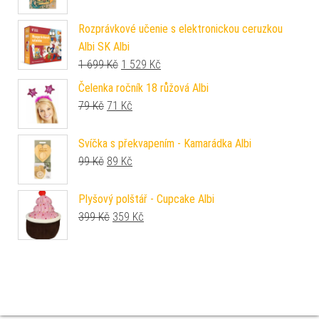
Rozprávkové učenie s elektronickou ceruzkou
Albi SK Albi
Původní cena byla: 1 699 Kč.
Aktuální cena je: 1 529 Kč.
1 699
Kč
1 529
Kč
Čelenka ročník 18 růžová Albi
Původní cena byla: 79 Kč.
Aktuální cena je: 71 Kč.
79
Kč
71
Kč
Svíčka s překvapením - Kamarádka Albi
Původní cena byla: 99 Kč.
Aktuální cena je: 89 Kč.
99
Kč
89
Kč
Plyšový polštář - Cupcake Albi
Původní cena byla: 399 Kč.
Aktuální cena je: 359 Kč.
399
Kč
359
Kč