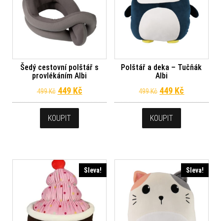
Šedý cestovní polštář s
Polštář a deka – Tučňák
provlékáním Albi
Albi
Původní cena byla: 499 Kč.
Aktuální cena je: 449 Kč.
Původní cena byl
Aktuální c
449
Kč
449
Kč
499
Kč
499
Kč
KOUPIT
KOUPIT
Sleva!
Sleva!