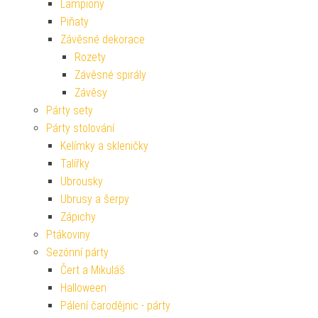
Lampiony
Piňaty
Závěsné dekorace
Rozety
Závěsné spirály
Závěsy
Párty sety
Párty stolování
Kelímky a skleničky
Talířky
Ubrousky
Ubrusy a šerpy
Zápichy
Ptákoviny
Sezónní párty
Čert a Mikuláš
Halloween
Pálení čarodějnic - párty