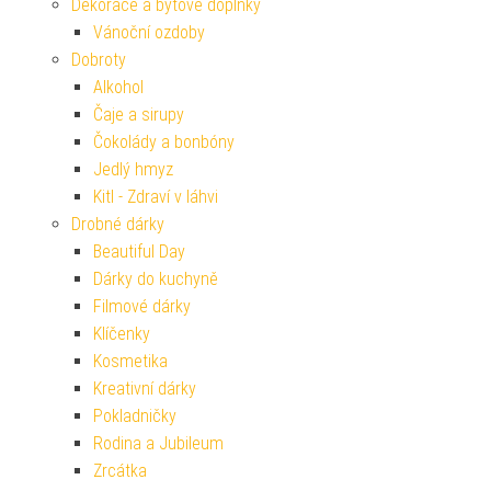
Dekorace a bytové doplňky
Vánoční ozdoby
Dobroty
Alkohol
Čaje a sirupy
Čokolády a bonbóny
Jedlý hmyz
Kitl - Zdraví v láhvi
Drobné dárky
Beautiful Day
Dárky do kuchyně
Filmové dárky
Klíčenky
Kosmetika
Kreativní dárky
Pokladničky
Rodina a Jubileum
Zrcátka