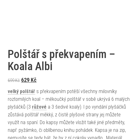
Polštář s překvapením –
Koala Albi
Původní cena byla: 699 Kč.
Aktuální cena je: 629 Kč.
629
Kč
699
Kč
velký
polštář
s překvapením potěší všechny milovníky
roztomilých koal – měkoučký polštář v sobě ukrývá 6 malých
plyšáčků (3
růžové
a 3 šedivé koaly). I po vyndání plyšáčků
zůstává polštář měkký, z čistě plyšové strany jej můžete
využít na spaní. Do kapsy můžete vložit také jiné předměty,
např. pyžámko, či oblíbenou knihu pohádek. Kapsa je na zip,
nemusíte se tedy bát, že by z ní cokoliv vypadlo. Materiál: