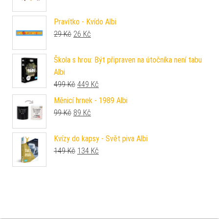
Pravítko - Kvído Albi
Původní cena byla: 29 Kč.
Aktuální cena je: 26 Kč.
29
Kč
26
Kč
Škola s hrou: Být připraven na útočníka není tabu
Albi
Původní cena byla: 499 Kč.
Aktuální cena je: 449 Kč.
499
Kč
449
Kč
Měnicí hrnek - 1989 Albi
Původní cena byla: 99 Kč.
Aktuální cena je: 89 Kč.
99
Kč
89
Kč
Kvízy do kapsy - Svět piva Albi
Původní cena byla: 149 Kč.
Aktuální cena je: 134 Kč.
149
Kč
134
Kč