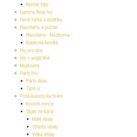
Rychlé šípy
Dummy Bear hry
Herní trička a doplňky
Hlavolamy a puzzle
Hlavolamy - Mozkovna
Rubikova kostka
Hry pro dva
Hry v angličtině
Mozkovna
Párty hry
Párty Alias
Tipni si
Příslušenství ke hrám
Kovové mince
Obaly na karty
Malé obaly
Střední obaly
Velké obaly