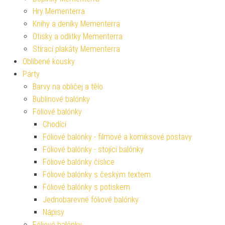
Hry Mementerra
Knihy a deníky Mementerra
Otisky a odlitky Mementerra
Stírací plakáty Mementerra
Oblíbené kousky
Párty
Barvy na obličej a tělo
Bublinové balónky
Fóliové balónky
Chodící
Fóliové balónky - filmové a komiksové postavy
Fóliové balónky - stojící balónky
Fóliové balónky číslice
Fóliové balónky s českým textem
Fóliové balónky s potiskem
Jednobarevné fóliové balónky
Nápisy
Fóliové balónky