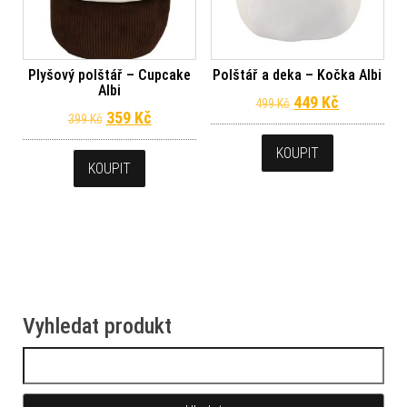
Plyšový polštář – Cupcake
Polštář a deka – Kočka Albi
Albi
Původní cena byl
Aktuální c
449
Kč
499
Kč
Původní cena byla: 399 Kč.
Aktuální cena je: 359 Kč.
359
Kč
399
Kč
KOUPIT
KOUPIT
Vyhledat produkt
Vyhledávání