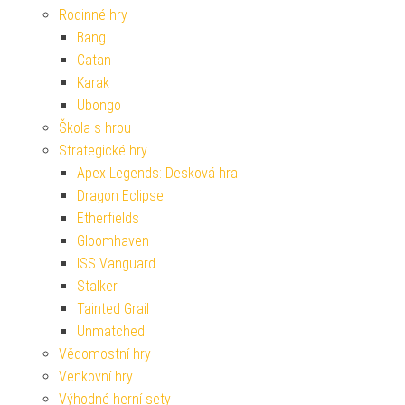
Rodinné hry
Bang
Catan
Karak
Ubongo
Škola s hrou
Strategické hry
Apex Legends: Desková hra
Dragon Eclipse
Etherfields
Gloomhaven
ISS Vanguard
Stalker
Tainted Grail
Unmatched
Vědomostní hry
Venkovní hry
Výhodné herní sety