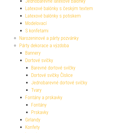
Jednobarevné latexové balónky
Latexové balónky s českým textem
Latexové balónky s potiskem
Modelovací
S konfetami
Narozeninové a párty pozvánky
Párty dekorace a výzdoba
Bannery
Dortové svíčky
Barevné dortové svíčky
Dortové svíčky Číslice
Jednobarevné dortové svíčky
Tvary
Fontány a prskavky
Fontány
Prskavky
Girlandy
Konfety