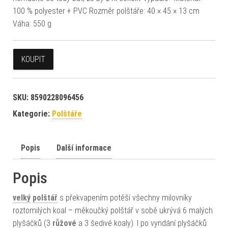
100 % polyester + PVC Rozměr polštáře: 40 × 45 × 13 cm
Váha: 550 g
KOUPIT
SKU:
8590228096456
Kategorie:
Polštáře
Popis
Další informace
Popis
velký
polštář
s překvapením potěší všechny milovníky
roztomilých koal – měkoučký polštář v sobě ukrývá 6 malých
plyšáčků (3
růžové
a 3 šedivé koaly). I po vyndání plyšáčků