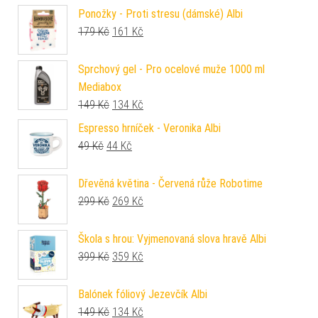
Ponožky - Proti stresu (dámské) Albi
Původní cena byla: 179 Kč.
Aktuální cena je: 161 Kč.
179
Kč
161
Kč
Sprchový gel - Pro ocelové muže 1000 ml
Mediabox
Původní cena byla: 149 Kč.
Aktuální cena je: 134 Kč.
149
Kč
134
Kč
Espresso hrníček - Veronika Albi
Původní cena byla: 49 Kč.
Aktuální cena je: 44 Kč.
49
Kč
44
Kč
Dřevěná květina - Červená růže Robotime
Původní cena byla: 299 Kč.
Aktuální cena je: 269 Kč.
299
Kč
269
Kč
Škola s hrou: Vyjmenovaná slova hravě Albi
Původní cena byla: 399 Kč.
Aktuální cena je: 359 Kč.
399
Kč
359
Kč
Balónek fóliový Jezevčík Albi
Původní cena byla: 149 Kč.
Aktuální cena je: 134 Kč.
149
Kč
134
Kč