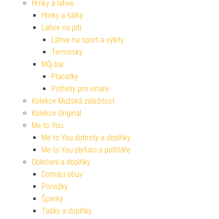
Hrnky a lahve
Hrnky a šálky
Lahve na pití
Láhve na sport a výlety
Termosky
Můj bar
Placatky
Potřeby pro vinaře
Kolekce Mužská záležitost
Kolekce Originál
Me to You
Me to You dobroty a doplňky
Me to You plyšáci a polštáře
Oblečení a doplňky
Domácí obuv
Ponožky
Šperky
Tašky a doplňky