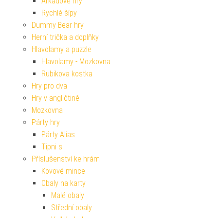
Arkádové hry
Rychlé šípy
Dummy Bear hry
Herní trička a doplňky
Hlavolamy a puzzle
Hlavolamy - Mozkovna
Rubikova kostka
Hry pro dva
Hry v angličtině
Mozkovna
Párty hry
Párty Alias
Tipni si
Příslušenství ke hrám
Kovové mince
Obaly na karty
Malé obaly
Střední obaly