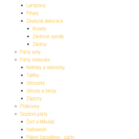
Lampiony
Piňaty
Závěsné dekorace
Rozety
Závěsné spirály
Závěsy
Párty sety
Párty stolování
Kelímky a skleničky
Talířky
Ubrousky
Ubrusy a šerpy
Zápichy
Ptákoviny
Sezónní párty
Čert a Mikuláš
Halloween
Pálení čarodějnic - párty