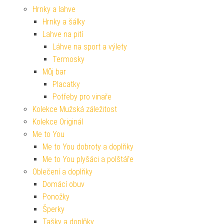
Hrnky a lahve
Hrnky a šálky
Lahve na pití
Láhve na sport a výlety
Termosky
Můj bar
Placatky
Potřeby pro vinaře
Kolekce Mužská záležitost
Kolekce Originál
Me to You
Me to You dobroty a doplňky
Me to You plyšáci a polštáře
Oblečení a doplňky
Domácí obuv
Ponožky
Šperky
Tašky a doplňky