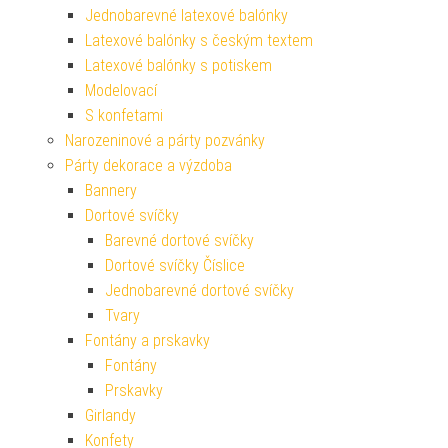
Jednobarevné latexové balónky
Latexové balónky s českým textem
Latexové balónky s potiskem
Modelovací
S konfetami
Narozeninové a párty pozvánky
Párty dekorace a výzdoba
Bannery
Dortové svíčky
Barevné dortové svíčky
Dortové svíčky Číslice
Jednobarevné dortové svíčky
Tvary
Fontány a prskavky
Fontány
Prskavky
Girlandy
Konfety