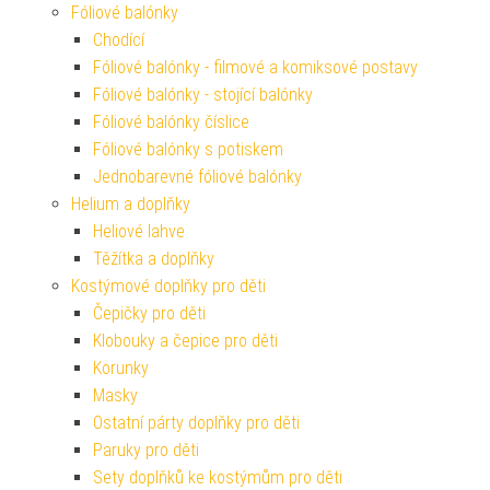
Fóliové balónky
Chodící
Fóliové balónky - filmové a komiksové postavy
Fóliové balónky - stojící balónky
Fóliové balónky číslice
Fóliové balónky s potiskem
Jednobarevné fóliové balónky
Helium a doplňky
Heliové lahve
Těžítka a doplňky
Kostýmové doplňky pro děti
Čepičky pro děti
Klobouky a čepice pro děti
Korunky
Masky
Ostatní párty doplňky pro děti
Paruky pro děti
Sety doplňků ke kostýmům pro děti