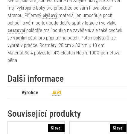
světa. polštáře jsou tvarované na zátylek hlavy, ale zároveň
mají vykrojené boky pro případ, že se vám hlava skoulí
stranou. Příjemný
plyšový
materiál jen umocňuje pocit
pohodlí a vám se tak bude dobře spát v letadle i ve vlaku.
cestovní
polštáře mají poutko na zavěšení, ale také cvoček
ve
spodní
části pro připnutí na batoh. Potah polštářů lze
vyprat v pračce. Rozměry: 28 cm × 30 cm × 10 cm
Materiál: 96% polyester, 4% elastan Náplň: 100% paměťová
pěna
Další informace
Výrobce
ALBI
Související produkty
Sleva!
Sleva!