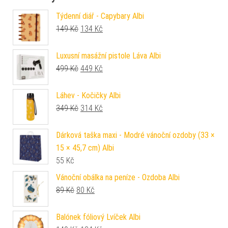
Týdenní diář - Capybary Albi
Původní cena byla: 149 Kč.
Aktuální cena je: 134 Kč.
149
Kč
134
Kč
Luxusní masážní pistole Láva Albi
Původní cena byla: 499 Kč.
Aktuální cena je: 449 Kč.
499
Kč
449
Kč
Láhev - Kočičky Albi
Původní cena byla: 349 Kč.
Aktuální cena je: 314 Kč.
349
Kč
314
Kč
Dárková taška maxi - Modré vánoční ozdoby (33 ×
15 × 45,7 cm) Albi
55
Kč
Vánoční obálka na peníze - Ozdoba Albi
Původní cena byla: 89 Kč.
Aktuální cena je: 80 Kč.
89
Kč
80
Kč
Balónek fóliový Lvíček Albi