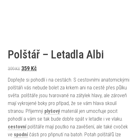
Polštář – Letadla Albi
Původní cena byla: 399 Kč.
Aktuální cena je: 359 Kč.
359
Kč
399
Kč
Dopřejte si pohodlí i na cestách. S cestovními anatomickými
polštáři vás nebude bolet za krkem ani na cestě přes půlku
světa. polštáře jsou tvarované na zátylek hlavy, ale zároveň
mají vykrojené boky pro případ, že se vám hlava skoulí
stranou. Příjemný
plyšový
materiál jen umocňuje pocit
pohodlí a vám se tak bude dobře spát v letadle i ve vlaku.
cestovní
polštáře mají poutko na zavěšení, ale také cvoček
ve
spodní
části pro připnutí na batoh. Potah polštářů lze