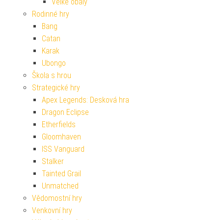
Velké obaly
Rodinné hry
Bang
Catan
Karak
Ubongo
Škola s hrou
Strategické hry
Apex Legends: Desková hra
Dragon Eclipse
Etherfields
Gloomhaven
ISS Vanguard
Stalker
Tainted Grail
Unmatched
Vědomostní hry
Venkovní hry