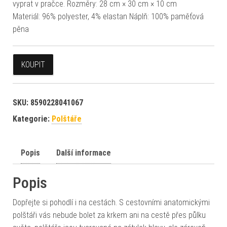
vyprat v pračce. Rozměry: 28 cm × 30 cm × 10 cm
Materiál: 96% polyester, 4% elastan Náplň: 100% paměťová
pěna
KOUPIT
SKU:
8590228041067
Kategorie:
Polštáře
Popis
Další informace
Popis
Dopřejte si pohodlí i na cestách. S cestovními anatomickými
polštáři vás nebude bolet za krkem ani na cestě přes půlku