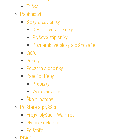
Trička
Papírnictví
Bloky a zápisníky
Designové zápisníky
Plyšové zápisníky
Poznámkové bloky a plánovače
Diáře
Penály
Pouzdra a doplňky
Psací potřeby
Propisky
Zvýrazňovače
Školní batohy
Polštáře a plyšáci
Hřejiví plyšáci - Warmies
Plyšové dekorace
Polštáře
Přání