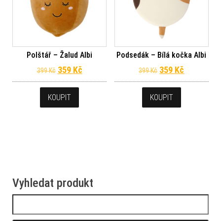
Polštář – Žalud Albi
Podsedák – Bílá kočka Albi
Původní cena byla: 399 Kč.
Aktuální cena je: 359 Kč.
Původní cena byl
Aktuální c
359
Kč
359
Kč
399
Kč
399
Kč
KOUPIT
KOUPIT
Vyhledat produkt
Vyhledávání