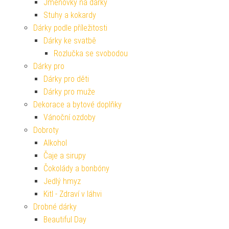
Jmenovky na dárky
Stuhy a kokardy
Dárky podle příležitosti
Dárky ke svatbě
Rozlučka se svobodou
Dárky pro
Dárky pro děti
Dárky pro muže
Dekorace a bytové doplňky
Vánoční ozdoby
Dobroty
Alkohol
Čaje a sirupy
Čokolády a bonbóny
Jedlý hmyz
Kitl - Zdraví v láhvi
Drobné dárky
Beautiful Day