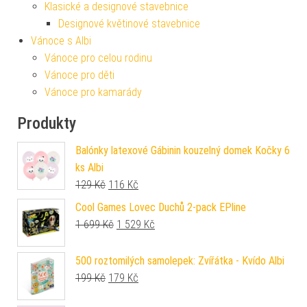
Klasické a designové stavebnice
Designové květinové stavebnice
Vánoce s Albi
Vánoce pro celou rodinu
Vánoce pro děti
Vánoce pro kamarády
Produkty
Balónky latexové Gábinin kouzelný domek Kočky 6
ks Albi
Původní cena byla: 129 Kč.
Aktuální cena je: 116 Kč.
129
Kč
116
Kč
Cool Games Lovec Duchů 2-pack EPline
Původní cena byla: 1 699 Kč.
Aktuální cena je: 1 529 Kč.
1 699
Kč
1 529
Kč
500 roztomilých samolepek: Zvířátka - Kvído Albi
Původní cena byla: 199 Kč.
Aktuální cena je: 179 Kč.
199
Kč
179
Kč