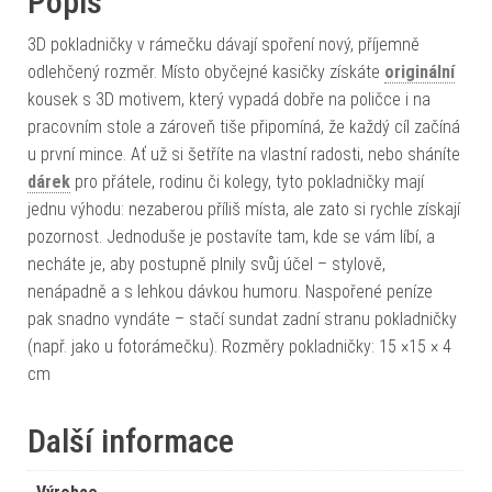
Popis
3D pokladničky v rámečku dávají spoření nový, příjemně
odlehčený rozměr. Místo obyčejné kasičky získáte
originální
kousek s 3D motivem, který vypadá dobře na poličce i na
pracovním stole a zároveň tiše připomíná, že každý cíl začíná
u první mince. Ať už si šetříte na vlastní radosti, nebo sháníte
dárek
pro přátele, rodinu či kolegy, tyto pokladničky mají
jednu výhodu: nezaberou příliš místa, ale zato si rychle získají
pozornost. Jednoduše je postavíte tam, kde se vám líbí, a
necháte je, aby postupně plnily svůj účel – stylově,
nenápadně a s lehkou dávkou humoru. Naspořené peníze
pak snadno vyndáte – stačí sundat zadní stranu pokladničky
(např. jako u fotorámečku). Rozměry pokladničky: 15 ×15 × 4
cm
Další informace