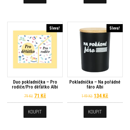
Sleva!
Sleva!
Duo pokladnička – Pro
Pokladnička – Na pořádné
rodiče/Pro děťátko Albi
fáro Albi
Původní cena byla: 79 Kč.
Aktuální cena je: 71 Kč.
Původní cena byl
Aktuální c
71
Kč
134
Kč
79
Kč
149
Kč
KOUPIT
KOUPIT