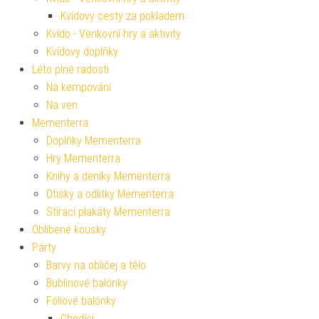
Kvídovy cesty za pokladem
Kvído - Venkovní hry a aktivity
Kvídovy doplňky
Léto plné radosti
Na kempování
Na ven
Mementerra
Doplňky Mementerra
Hry Mementerra
Knihy a deníky Mementerra
Otisky a odlitky Mementerra
Stírací plakáty Mementerra
Oblíbené kousky
Párty
Barvy na obličej a tělo
Bublinové balónky
Fóliové balónky
Chodící