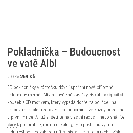
Pokladnička – Budoucnost
ve vatě Albi
Původní cena byla: 299 Kč.
Aktuální cena je: 269 Kč.
269
Kč
299
Kč
3D pokladničky v rámečku dávají spoření nový, příjemně
odlehčený rozměr. Místo obyčejné kasičky získáte
originální
kousek s 3D motivem, který vypadá dobře na poličce i na
pracovním stole a zároveň tiše připomíná, že každý cíl začíná
u první mince. Ať už si šetříte na vlastní radosti, nebo sháníte
dárek
pro přátele, rodinu či kolegy, tyto pokladničky mají
jednu výhodu: nezaberou příliš místa, ale zato si rychle získají