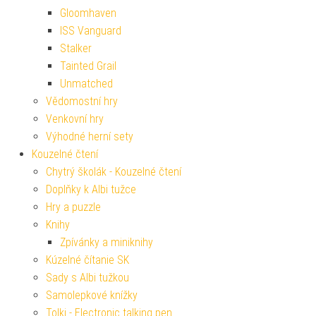
Gloomhaven
ISS Vanguard
Stalker
Tainted Grail
Unmatched
Vědomostní hry
Venkovní hry
Výhodné herní sety
Kouzelné čtení
Chytrý školák - Kouzelné čtení
Doplňky k Albi tužce
Hry a puzzle
Knihy
Zpívánky a miniknihy
Kúzelné čítanie SK
Sady s Albi tužkou
Samolepkové knížky
Tolki - Electronic talking pen