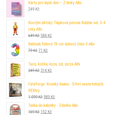
Karty pro lepší den – Z lásky Albi
249
Kč
Kostým dětský Tlapková patrola Rubble vel. 3-4
roky Albi
Původní cena byla: 649 Kč.
Aktuální cena je: 584 Kč.
649
Kč
584
Kč
Balónek fóliový 76 cm duhový číslo 3 Albi
Původní cena byla: 79 Kč.
Aktuální cena je: 71 Kč.
79
Kč
71
Kč
Taco, kočka, koza, sýr, pizza Albi
Původní cena byla: 349 Kč.
Aktuální cena je: 314 Kč.
349
Kč
314
Kč
Fateforge: Kroniky Kaanu - Střet nesmrtelných
REXhry
Původní cena byla: 1 099 Kč.
Aktuální cena je: 989 Kč.
1 099
Kč
989
Kč
Taška do kabelky - Zdeňka Albi
Původní cena byla: 169 Kč.
Aktuální cena je: 152 Kč.
169
Kč
152
Kč