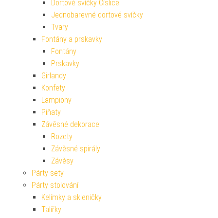
Dortové svíčky Číslice
Jednobarevné dortové svíčky
Tvary
Fontány a prskavky
Fontány
Prskavky
Girlandy
Konfety
Lampiony
Piňaty
Závěsné dekorace
Rozety
Závěsné spirály
Závěsy
Párty sety
Párty stolování
Kelímky a skleničky
Talířky