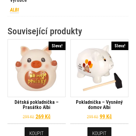
Výrobce
ALBI
Související produkty
Sleva!
Sleva!
Dětská pokladnička –
Pokladnička – Vysněný
Prasátko Albi
domov Albi
Původní cena byla: 299 Kč.
Aktuální cena je: 269 Kč.
Původní cena byl
Aktuální ce
269
Kč
99
Kč
299
Kč
299
Kč
KOUPIT
KOUPIT