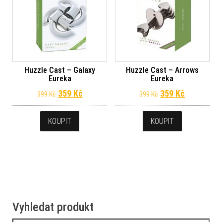
Huzzle Cast – Galaxy
Huzzle Cast – Arrows
Eureka
Eureka
Původní cena byla: 399 Kč.
Aktuální cena je: 359 Kč.
Původní cena byl
Aktuální c
359
Kč
359
Kč
399
Kč
399
Kč
KOUPIT
KOUPIT
Vyhledat produkt