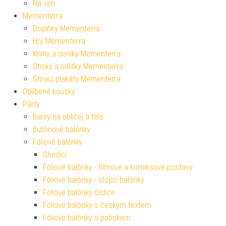
Na ven
Mementerra
Doplňky Mementerra
Hry Mementerra
Knihy a deníky Mementerra
Otisky a odlitky Mementerra
Stírací plakáty Mementerra
Oblíbené kousky
Párty
Barvy na obličej a tělo
Bublinové balónky
Fóliové balónky
Chodící
Fóliové balónky - filmové a komiksové postavy
Fóliové balónky - stojící balónky
Fóliové balónky číslice
Fóliové balónky s českým textem
Fóliové balónky s potiskem