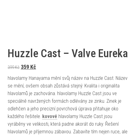
Huzzle Cast – Valve Eureka
Původní cena byla: 399 Kč.
Aktuální cena je: 359 Kč.
359
Kč
399
Kč
hlavolamy Hanayama mění svůj název na Huzzle Cast. Název
se mění, ovšem obsah zůstává stejný. Kvalita i originalita
hlavolamů je zachována. hlavolamy Huzzle Cast jsou ve
speciálně navržených formách odlévány ze zinku. Zinek je
odlehčen a jeho precizní povrchová úprava přitahuje oko
každého řešitele.
kovové
hlavolamy Huzzle Cast jsou
vyráběny ve velikosti, která padne akorát do ruky. Řešení
hlavolamů je příjemnou zábavou. Zabavíte tím nejen ruce, ale