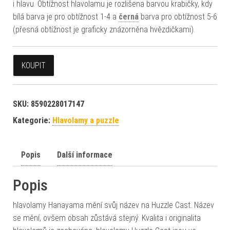
i hlavu. Obtížnost hlavolamu je rozlišena barvou krabičky, kdy
bílá barva je pro obtížnost 1-4 a
černá
barva pro obtížnost 5-6
(přesná obtížnost je graficky znázorněna hvězdičkami).
KOUPIT
SKU:
8590228017147
Kategorie:
Hlavolamy a puzzle
Popis
Další informace
Popis
hlavolamy Hanayama mění svůj název na Huzzle Cast. Název
se mění, ovšem obsah zůstává stejný. Kvalita i originalita