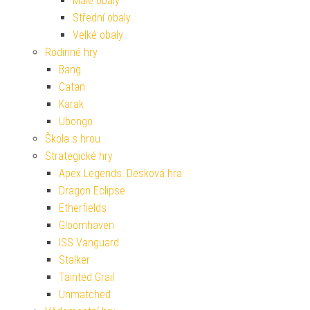
Malé obaly
Střední obaly
Velké obaly
Rodinné hry
Bang
Catan
Karak
Ubongo
Škola s hrou
Strategické hry
Apex Legends: Desková hra
Dragon Eclipse
Etherfields
Gloomhaven
ISS Vanguard
Stalker
Tainted Grail
Unmatched