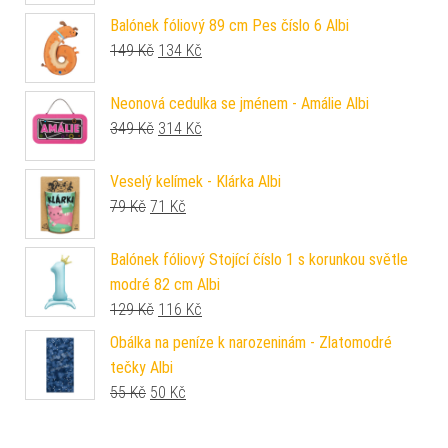
Balónek fóliový 89 cm Pes číslo 6 Albi
Původní cena byla: 149 Kč.
Aktuální cena je: 134 Kč.
149
Kč
134
Kč
Neonová cedulka se jménem - Amálie Albi
Původní cena byla: 349 Kč.
Aktuální cena je: 314 Kč.
349
Kč
314
Kč
Veselý kelímek - Klárka Albi
Původní cena byla: 79 Kč.
Aktuální cena je: 71 Kč.
79
Kč
71
Kč
Balónek fóliový Stojící číslo 1 s korunkou světle
modré 82 cm Albi
Původní cena byla: 129 Kč.
Aktuální cena je: 116 Kč.
129
Kč
116
Kč
Obálka na peníze k narozeninám - Zlatomodré
tečky Albi
Původní cena byla: 55 Kč.
Aktuální cena je: 50 Kč.
55
Kč
50
Kč