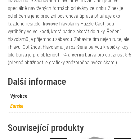
hlavolamů je zachována. hlavolamy Huzzle Cast jsou ve
speciálně navržených formách odlévány ze zinku. Zinek je
odlehčen a jeho precizní povrchová úprava přitahuje oko
každého řešitele.
kovové
hlavolamy Huzzle Cast jsou
vyráběny ve velikosti, která padne akorát do ruky. Řešení
hlavolamů je příjemnou zábavou. Zabavíte tím nejen ruce, ale
i hlavu. Obtížnost hlavolamu je rozlišena barvou krabičky, kdy
bílá barva je pro obtížnost 1-4 a
černá
barva pro obtížnost 5-6
(přesná obtížnost je graficky znázorněna hvězdičkami).
Další informace
Výrobce
Eureka
Související produkty