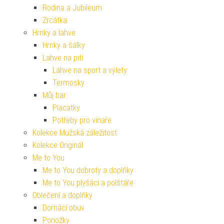
Rodina a Jubileum
Zrcátka
Hrnky a lahve
Hrnky a šálky
Lahve na pití
Láhve na sport a výlety
Termosky
Můj bar
Placatky
Potřeby pro vinaře
Kolekce Mužská záležitost
Kolekce Originál
Me to You
Me to You dobroty a doplňky
Me to You plyšáci a polštáře
Oblečení a doplňky
Domácí obuv
Ponožky