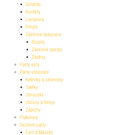
Girlandy
Konfety
Lampiony
Piňaty
Závěsné dekorace
Rozety
Závěsné spirály
Závěsy
Párty sety
Párty stolování
Kelímky a skleničky
Talířky
Ubrousky
Ubrusy a šerpy
Zápichy
Ptákoviny
Sezónní párty
Čert a Mikuláš