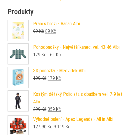
Produkty
Přání s broží - Banán Albi
Původní cena byla: 99 Kč.
Aktuální cena je: 89 Kč.
99
Kč
89
Kč
Pohodonožky - Největší kanec, vel. 43-46 Albi
Původní cena byla: 179 Kč.
Aktuální cena je: 161 Kč.
179
Kč
161
Kč
3D ponožky - Medvídek Albi
Původní cena byla: 199 Kč.
Aktuální cena je: 179 Kč.
199
Kč
179
Kč
Kostým dětský Policista s obuškem vel. 7-9 let
Albi
Původní cena byla: 399 Kč.
Aktuální cena je: 359 Kč.
399
Kč
359
Kč
Výhodné balení - Apex Legends - All in Albi
Původní cena byla: 12 990 Kč.
Aktuální cena je: 9 119 Kč.
12 990
Kč
9 119
Kč