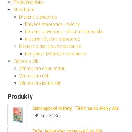
Předobjednávky
Stavebnice
Dřevěné stavebnice
Dřevěné stavebnice - Květiny
Dřevěné stavebnice - Miniaturní domečky
Kreativní dřevěné stavebnice
Klasické a designové stavebnice
Designové květinové stavebnice
Vánoce s Albi
Vánoce pro celou rodinu
Vánoce pro děti
Vánoce pro kamarády
Produkty
Samolepkové aktivity - Těším se do školky Albi
Původní cena byla: 149 Kč.
Aktuální cena je: 134 Kč.
149
Kč
134
Kč
Talíře Jednorožec pastelové 6 ks Albi