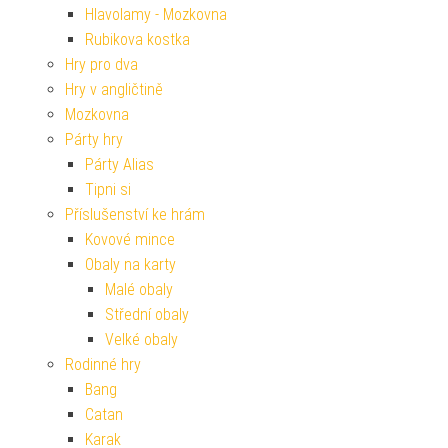
Hlavolamy - Mozkovna
Rubikova kostka
Hry pro dva
Hry v angličtině
Mozkovna
Párty hry
Párty Alias
Tipni si
Příslušenství ke hrám
Kovové mince
Obaly na karty
Malé obaly
Střední obaly
Velké obaly
Rodinné hry
Bang
Catan
Karak