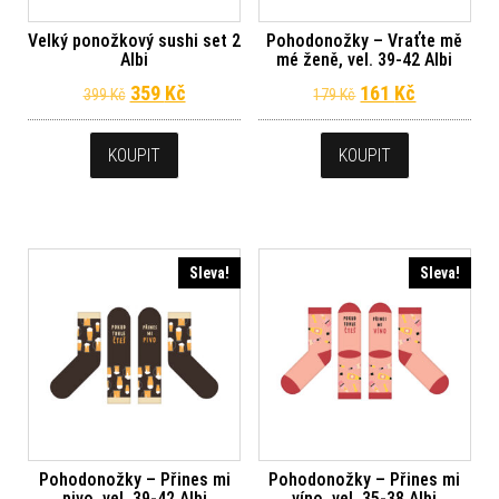
Velký ponožkový sushi set 2
Pohodonožky – Vraťte mě
Albi
mé ženě, vel. 39-42 Albi
Původní cena byla: 399 Kč.
Aktuální cena je: 359 Kč.
Původní cena byl
Aktuální c
359
Kč
161
Kč
399
Kč
179
Kč
KOUPIT
KOUPIT
Sleva!
Sleva!
Pohodonožky – Přines mi
Pohodonožky – Přines mi
pivo, vel. 39-42 Albi
víno, vel. 35-38 Albi