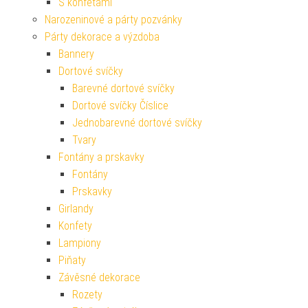
S konfetami
Narozeninové a párty pozvánky
Párty dekorace a výzdoba
Bannery
Dortové svíčky
Barevné dortové svíčky
Dortové svíčky Číslice
Jednobarevné dortové svíčky
Tvary
Fontány a prskavky
Fontány
Prskavky
Girlandy
Konfety
Lampiony
Piňaty
Závěsné dekorace
Rozety