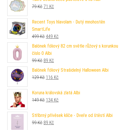
Původní cena byla: 79 Kč.
Aktuální cena je: 71 Kč.
79
Kč
71
Kč
Recent Toys hlavolam - Dutý mnohostěn
SmartLife
Původní cena byla: 499 Kč.
Aktuální cena je: 449 Kč.
499
Kč
449
Kč
Balónek fóliový 82 cm světle růžový s korunkou
číslo 0 Albi
Původní cena byla: 99 Kč.
Aktuální cena je: 89 Kč.
99
Kč
89
Kč
Balónek fóliový Strašidelný Halloween Albi
Původní cena byla: 129 Kč.
Aktuální cena je: 116 Kč.
129
Kč
116
Kč
Koruna královská zlatá Albi
Původní cena byla: 149 Kč.
Aktuální cena je: 134 Kč.
149
Kč
134
Kč
Stříbrný přívěsek klíče - Dveře od štěstí Albi
Původní cena byla: 99 Kč.
Aktuální cena je: 89 Kč.
99
Kč
89
Kč