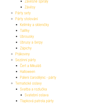
Závěsné spirály
Závěsy
Párty sety
Párty stolování
Kelímky a skleničky
Talířky
Ubrousky
Ubrusy a šerpy
Zápichy
Ptákoviny
Sezónní párty
Čert a Mikuláš
Halloween
Pálení čarodějnic - párty
Tematické oslavy
Svatba a rozlučka
Svatební oslava
Tlapková patrola párty