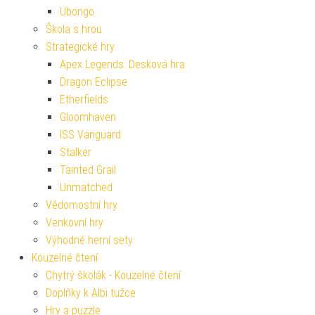
Ubongo
Škola s hrou
Strategické hry
Apex Legends: Desková hra
Dragon Eclipse
Etherfields
Gloomhaven
ISS Vanguard
Stalker
Tainted Grail
Unmatched
Vědomostní hry
Venkovní hry
Výhodné herní sety
Kouzelné čtení
Chytrý školák - Kouzelné čtení
Doplňky k Albi tužce
Hry a puzzle