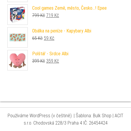
Cool games Země, město, Česko...! Epee
Původní cena byla: 799 Kč.
Aktuální cena je: 719 Kč.
799
Kč
719
Kč
Obálka na peníze - Kapybary Albi
Původní cena byla: 65 Kč.
Aktuální cena je: 59 Kč.
65
Kč
59
Kč
Polštář - Srdce Albi
Původní cena byla: 399 Kč.
Aktuální cena je: 359 Kč.
399
Kč
359
Kč
Používáme WordPress (v češtině).
|
Šablona: Bulk Shop
| ACIT
s.r.o. Chodovská 228/3 Praha 4 IČ: 26454424