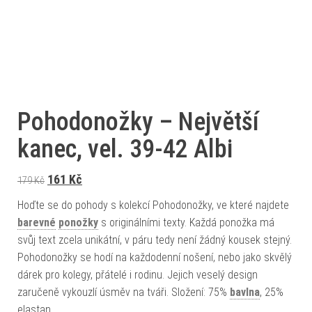
Pohodonožky – Největší
kanec, vel. 39-42 Albi
Původní cena byla: 179 Kč.
Aktuální cena je: 161 Kč.
161
Kč
179
Kč
Hoďte se do pohody s kolekcí Pohodonožky, ve které najdete
barevné
ponožky
s originálními texty. Každá ponožka má
svůj text zcela unikátní, v páru tedy není žádný kousek stejný.
Pohodonožky se hodí na každodenní nošení, nebo jako skvělý
dárek pro kolegy, přátelé i rodinu. Jejich veselý design
zaručeně vykouzlí úsměv na tváři. Složení: 75%
bavlna
, 25%
elastan.