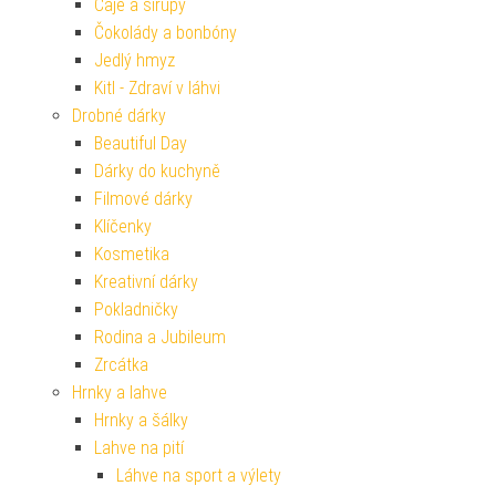
Čaje a sirupy
Čokolády a bonbóny
Jedlý hmyz
Kitl - Zdraví v láhvi
Drobné dárky
Beautiful Day
Dárky do kuchyně
Filmové dárky
Klíčenky
Kosmetika
Kreativní dárky
Pokladničky
Rodina a Jubileum
Zrcátka
Hrnky a lahve
Hrnky a šálky
Lahve na pití
Láhve na sport a výlety