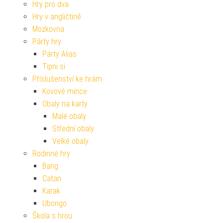
Hry pro dva
Hry v angličtině
Mozkovna
Párty hry
Párty Alias
Tipni si
Příslušenství ke hrám
Kovové mince
Obaly na karty
Malé obaly
Střední obaly
Velké obaly
Rodinné hry
Bang
Catan
Karak
Ubongo
Škola s hrou