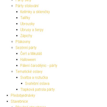
Párty stolování
Kelímky a skleničky
Talířky
Ubrousky
Ubrusy a šerpy
Zápichy
Ptákoviny
Sezónní párty
Čert a Mikuláš
Halloween
Pálení čarodějnic - párty
Tematické oslavy
Svatba a rozlučka
Svatební oslava
Tlapková patrola párty
Předobjednávky
Stavebnice