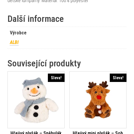
dětské lumpárny. Materiál: 100% polyester
Další informace
Výrobce
ALBI
Související produkty
Sleva!
Sleva!
Hřejivý plyšák – Sněhulák
Hřejivý mini plyšák – Sob