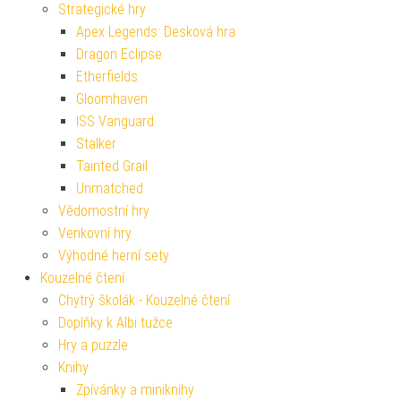
Strategické hry
Apex Legends: Desková hra
Dragon Eclipse
Etherfields
Gloomhaven
ISS Vanguard
Stalker
Tainted Grail
Unmatched
Vědomostní hry
Venkovní hry
Výhodné herní sety
Kouzelné čtení
Chytrý školák - Kouzelné čtení
Doplňky k Albi tužce
Hry a puzzle
Knihy
Zpívánky a miniknihy