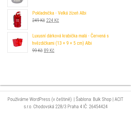
Pokladnička - Velká žízeň Albi
Původní cena byla: 249 Kč.
Aktuální cena je: 224 Kč.
249
Kč
224
Kč
Luxusní dárková krabička malá - Červená s
hvězdičkami (13 × 9 × 5 cm) Albi
Původní cena byla: 99 Kč.
Aktuální cena je: 89 Kč.
99
Kč
89
Kč
Používáme WordPress (v češtině).
|
Šablona: Bulk Shop
| ACIT
s.r.o. Chodovská 228/3 Praha 4 IČ: 26454424