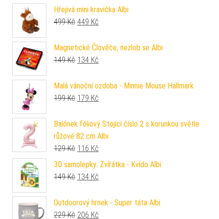
Hřejivá mini kravička Albi
Původní cena byla: 499 Kč.
Aktuální cena je: 449 Kč.
499
Kč
449
Kč
Magnetické Člověče, nezlob se Albi
Původní cena byla: 149 Kč.
Aktuální cena je: 134 Kč.
149
Kč
134
Kč
Malá vánoční ozdoba - Minnie Mouse Hallmark
Původní cena byla: 199 Kč.
Aktuální cena je: 179 Kč.
199
Kč
179
Kč
Balónek fóliový Stojící číslo 2 s korunkou světle
růžové 82 cm Albi
Původní cena byla: 129 Kč.
Aktuální cena je: 116 Kč.
129
Kč
116
Kč
3D samolepky: Zvířátka - Kvído Albi
Původní cena byla: 149 Kč.
Aktuální cena je: 134 Kč.
149
Kč
134
Kč
Outdoorový hrnek - Super táta Albi
Původní cena byla: 229 Kč.
Aktuální cena je: 206 Kč.
229
Kč
206
Kč