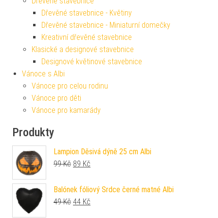
Dřevěné stavebnice
Dřevěné stavebnice - Květiny
Dřevěné stavebnice - Miniaturní domečky
Kreativní dřevěné stavebnice
Klasické a designové stavebnice
Designové květinové stavebnice
Vánoce s Albi
Vánoce pro celou rodinu
Vánoce pro děti
Vánoce pro kamarády
Produkty
Lampion Děsivá dýně 25 cm Albi
Původní cena byla: 99 Kč.
Aktuální cena je: 89 Kč.
99
Kč
89
Kč
Balónek fóliový Srdce černé matné Albi
Původní cena byla: 49 Kč.
Aktuální cena je: 44 Kč.
49
Kč
44
Kč