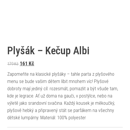
Plyšák – Kečup Albi
Původní cena byla: 179 Kč.
Aktuální cena je: 161 Kč.
161
Kč
179
Kč
Zapomeňte na klasické plyšáky – tahle parta z plyšového
menu se bude vašim dětem líbit mnohem víc! Plyšové
dobroty mají jediný cíl: rozesmát, pomazlit a být všude tam,
kde je legrace. Ať už doma na gauči, v postýlce, nebo na
výletě jako srandovní svačina. Každý kousek je měkoučký,
plyšově hebký a připravený stát se parťákem na všechny
dětské lumpárny. Materiál: 100% polyester