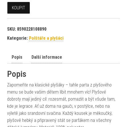
KOUPIT
SKU:
8590228108890
Kategorie:
Polštáře a plyšáci
Popis
Další informace
Popis
Zapomeňte na klasické plyšáky – tahle parta z plyšového
menu se bude vašim dětem líbit mnohem víc! Plyšové
dobroty mají jediný cíl: rozesmát, pomazlit a být všude tam,
kde je legrace. Ať už doma na gauči, v postýlce, nebo na
výletě jako srandovní svačina. Každý kousek je měkoučký,
plyšově hebký a připravený stát se parťákem na všechny