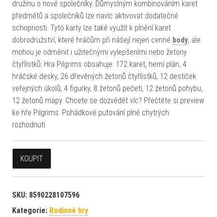
družinu o nové společníky. Důmyslným kombinováním karet
předmětů a společníků lze navíc aktivovat dodatečné
schopnosti. Tyto karty lze také využít k plnění karet
dobrodružství, které hráčům při nášejí nejen cenné
body
, ale
mohou je odměnit i užitečnými vylepšeními nebo žetony
čtyřlístků. Hra Pilgrims obsahuje: 172 karet, herní plán, 4
hráčské desky, 26 dřevěných žetonů čtyřlístků, 12 destiček
veřejných úkolů, 4 figurky, 8 žetonů pečetí, 12 žetonů pohybu,
12 žetonů mapy. Chcete se dozvědět víc? Přečtěte si preview
ke hře Pilgrims: Pohádkové putování plné chytrých
rozhodnutí.
KOUPIT
SKU:
8590228107596
Kategorie:
Rodinné hry