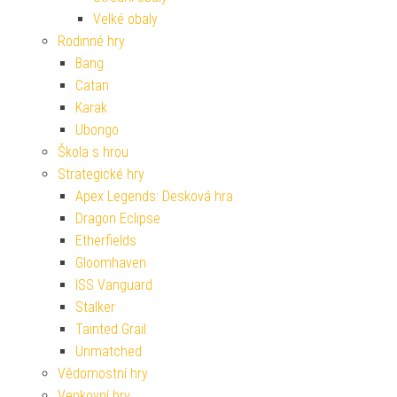
Velké obaly
Rodinné hry
Bang
Catan
Karak
Ubongo
Škola s hrou
Strategické hry
Apex Legends: Desková hra
Dragon Eclipse
Etherfields
Gloomhaven
ISS Vanguard
Stalker
Tainted Grail
Unmatched
Vědomostní hry
Venkovní hry