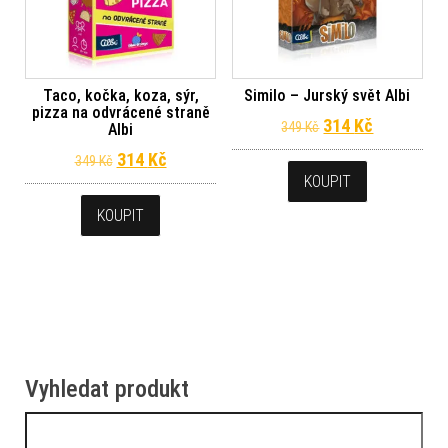
Taco, kočka, koza, sýr,
Similo – Jurský svět Albi
pizza na odvrácené straně
Původní cena byl
Aktuální c
314
Kč
349
Kč
Albi
Původní cena byla: 349 Kč.
Aktuální cena je: 314 Kč.
314
Kč
349
Kč
KOUPIT
KOUPIT
Vyhledat produkt
Vyhledávání