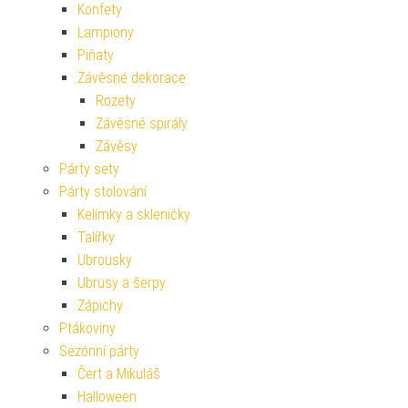
Konfety
Lampiony
Piňaty
Závěsné dekorace
Rozety
Závěsné spirály
Závěsy
Párty sety
Párty stolování
Kelímky a skleničky
Talířky
Ubrousky
Ubrusy a šerpy
Zápichy
Ptákoviny
Sezónní párty
Čert a Mikuláš
Halloween