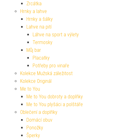
Zrcátka
Hrnky a lahve
Hrnky a šálky
Lahve na pití
Láhve na sport a výlety
Termosky
Můj bar
Placatky
Potřeby pro vinaře
Kolekce Mužská záležitost
Kolekce Originál
Me to You
Me to You dobroty a doplňky
Me to You plyšáci a polštáře
Oblečení a doplňky
Domácí obuv
Ponožky
Šperky