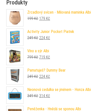
Produkty
Zrcadlový svícen - Milovaná maminka Albi
Původní cena byla: 199 Kč.
Aktuální cena je: 179 Kč.
199
Kč
179
Kč
Activity Junior Pocket Piatnik
Původní cena byla: 249 Kč.
Aktuální cena je: 224 Kč.
249
Kč
224
Kč
Víno a sýr Albi
Původní cena byla: 799 Kč.
Aktuální cena je: 719 Kč.
799
Kč
719
Kč
Pamatuješ? Dummy Bear
Původní cena byla: 249 Kč.
Aktuální cena je: 224 Kč.
249
Kč
224
Kč
Neonová cedulka se jménem - Honza Albi
Původní cena byla: 349 Kč.
Aktuální cena je: 314 Kč.
349
Kč
314
Kč
Peněženka - Hnědá se sponou Albi