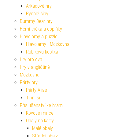
Arkádové hry
Rychlé šípy
Dummy Bear hry
Herní trička a doplňky
Hlavolamy a puzzle
Hlavolamy - Mozkovna
Rubikova kostka
Hry pro dva
Hry v angličtině
Mozkovna
Párty hry
Párty Alias
Tipni si
Příslušenství ke hrám
Kovové mince
Obaly na karty
Malé obaly
Střední obaly