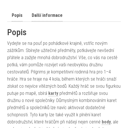
Popis
Další informace
Popis
Vydejte se na pouť po pohádkové krajině, vstříc novým
zážitkům. Sbírejte užitečné předměty, potkávejte nevšední
přátele a zažijte mnohá dobrodružství. Vše, co vás na cestě
potká, vám pomůže rozvíjet vaši neobvyklou družinu
cestovatelů. Pilgrims je kompetitivní rodinná hra pro 1–4
hráče. Hra se hraje na 4 kola, během kterých se hráči snaží
získat co nejvíce vítězných bodů. Každý hráč se svou figurkou
putuje po mapě, sbírá
karty
předmětů a rozšiřuje svou
družinu o nové společníky. Důmyslným kombinováním karet
předmětů a společníků lze navíc aktivovat dodatečné
schopnosti. Tyto karty lze také využít k plnění karet
dobrodružství, které hráčům při nášejí nejen cenné
body
, ale