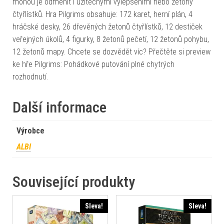
mohou je odměnit i užitečnými vylepšeními nebo žetony
čtyřlístků. Hra Pilgrims obsahuje: 172 karet, herní plán, 4
hráčské desky, 26 dřevěných žetonů čtyřlístků, 12 destiček
veřejných úkolů, 4 figurky, 8 žetonů pečetí, 12 žetonů pohybu,
12 žetonů mapy. Chcete se dozvědět víc? Přečtěte si preview
ke hře Pilgrims: Pohádkové putování plné chytrých
rozhodnutí.
Další informace
Výrobce
ALBI
Související produkty
Sleva!
Sleva!