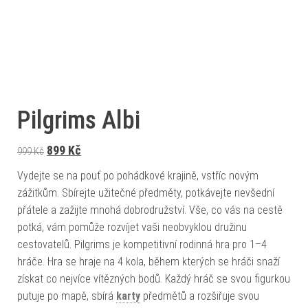
Pilgrims Albi
Původní cena byla: 999 Kč.
Aktuální cena je: 899 Kč.
899
Kč
999
Kč
Vydejte se na pouť po pohádkové krajině, vstříc novým
zážitkům. Sbírejte užitečné předměty, potkávejte nevšední
přátele a zažijte mnohá dobrodružství. Vše, co vás na cestě
potká, vám pomůže rozvíjet vaši neobvyklou družinu
cestovatelů. Pilgrims je kompetitivní rodinná hra pro 1–4
hráče. Hra se hraje na 4 kola, během kterých se hráči snaží
získat co nejvíce vítězných bodů. Každý hráč se svou figurkou
putuje po mapě, sbírá
karty
předmětů a rozšiřuje svou