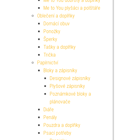
Me to You dobroty a doplňky
Me to You plyšáci a polštáře
Oblečení a doplňky
Domácí obuv
Ponožky
Šperky
Tašky a doplňky
Trička
Papírnictví
Bloky a zápisníky
Designové zápisníky
Plyšové zápisníky
Poznámkové bloky a
plánovače
Diáře
Penály
Pouzdra a doplňky
Psací potřeby