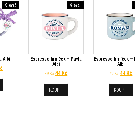
Sleva!
Sleva!
 Albi
Espresso hrníček – Pavla
Espresso hrníček –
Albi
Albi
dní cena byla: 49 Kč.
Aktuální cena je: 44 Kč.
č
Původní cena byla: 49 Kč.
Aktuální cena je: 44 Kč.
Původn
A
44
Kč
44
Kč
49
Kč
49
Kč
KOUPIT
KOUPIT