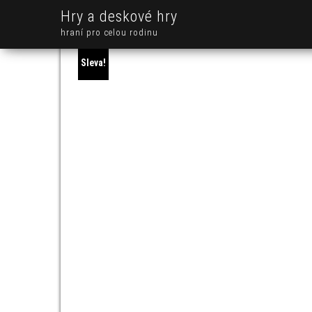
Hry a deskové hry
hraní pro celou rodinu
Sleva!