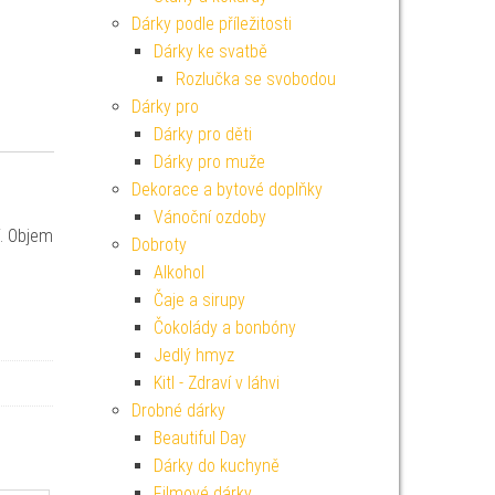
Dárky podle příležitosti
Dárky ke svatbě
Rozlučka se svobodou
Dárky pro
Dárky pro děti
Dárky pro muže
Dekorace a bytové doplňky
Vánoční ozdoby
í. Objem
Dobroty
Alkohol
Čaje a sirupy
Čokolády a bonbóny
Jedlý hmyz
Kitl - Zdraví v láhvi
Drobné dárky
Beautiful Day
Dárky do kuchyně
Filmové dárky