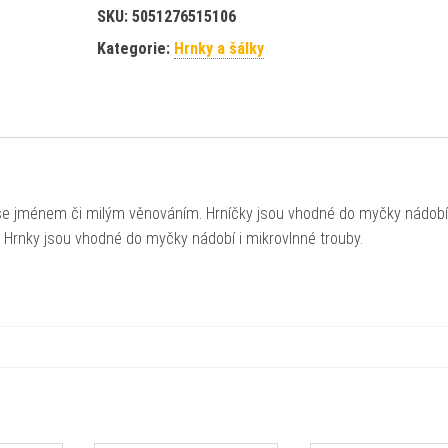
SKU:
5051276515106
Kategorie:
Hrnky a šálky
 se jménem či milým věnováním. Hrníčky jsou vhodné do myčky nádob
 Hrnky jsou vhodné do myčky nádobí i mikrovlnné trouby.