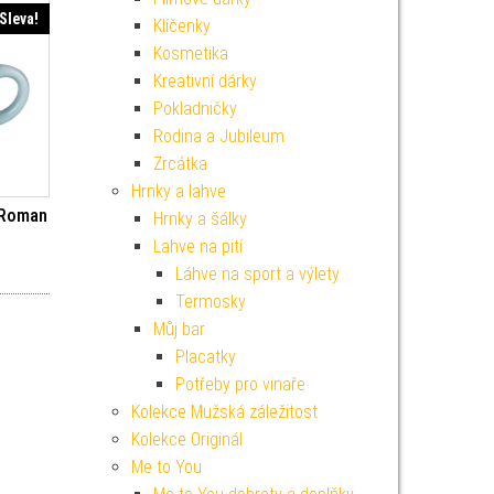
Sleva!
Klíčenky
Kosmetika
Kreativní dárky
Pokladničky
Rodina a Jubileum
Zrcátka
Hrnky a lahve
 Roman
Hrnky a šálky
Lahve na pití
í cena byla: 49 Kč.
ktuální cena je: 44 Kč.
Láhve na sport a výlety
Termosky
Můj bar
Placatky
Potřeby pro vinaře
Kolekce Mužská záležitost
Kolekce Originál
Me to You