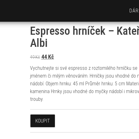
DÁR
Espresso hrníček – Kate
Albi
Původní cena byla: 49 Kč.
Aktuální cena je: 44 Kč.
44
Kč
49
Kč
Vychutnejte si své espresso z roztomilého hrníčku se
jménem či milým věnováním. Hrníčky jsou vhodné do
nádobí. Objem hrnku: 45 ml Průměr hrnku: 5 cm Materiá
kamenina Hrnky jsou vhodné do myčky nádobí i mikro
trouby.
KOUPIT