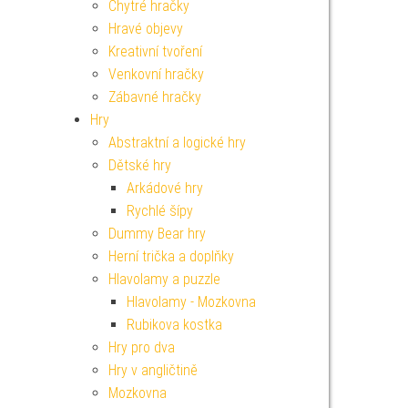
Chytré hračky
Hravé objevy
Kreativní tvoření
Venkovní hračky
Zábavné hračky
Hry
Abstraktní a logické hry
Dětské hry
Arkádové hry
Rychlé šípy
Dummy Bear hry
Herní trička a doplňky
Hlavolamy a puzzle
Hlavolamy - Mozkovna
Rubikova kostka
Hry pro dva
Hry v angličtině
Mozkovna