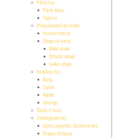
Párty hry
Párty Alias
Tipni si
Příslušenství ke hrám
Kovové mince
Obaly na karty
Malé obaly
Střední obaly
Velké obaly
Rodinné hry
Bang
Catan
Karak
Ubongo
Škola s hrou
Strategické hry
Apex Legends: Desková hra
Dragon Eclipse