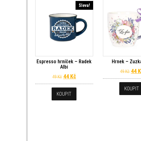
Sleva!
Espresso hrníček – Radek
Hrnek – Zuzka
Albi
Půvo
44
K
49
Kč
Původní cena byla: 49 Kč.
Aktuální cena je: 44 Kč.
44
Kč
49
Kč
KOUPIT
KOUPIT