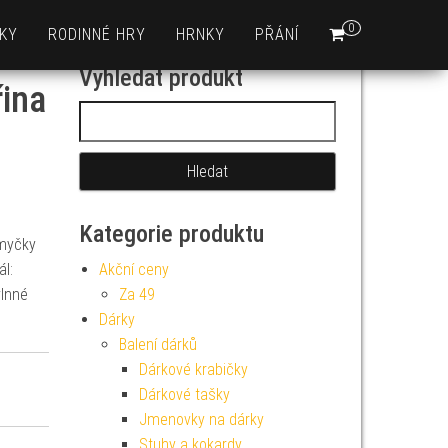
0
KY
RODINNÉ HRY
HRNKY
PŘÁNÍ
Vyhledat produkt
řina
Vyhledávání
Kategorie produktu
 myčky
l:
Akční ceny
vlnné
Za 49
Dárky
Balení dárků
Dárkové krabičky
Dárkové tašky
Jmenovky na dárky
Stuhy a kokardy