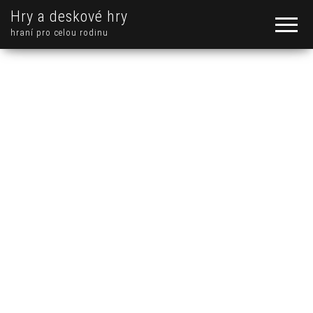
Hry a deskové hry
hraní pro celou rodinu