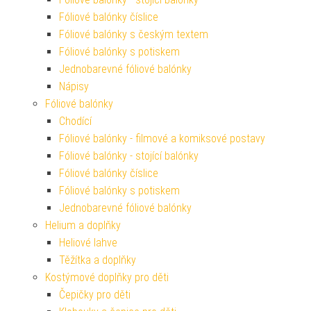
Fóliové balónky číslice
Fóliové balónky s českým textem
Fóliové balónky s potiskem
Jednobarevné fóliové balónky
Nápisy
Fóliové balónky
Chodící
Fóliové balónky - filmové a komiksové postavy
Fóliové balónky - stojící balónky
Fóliové balónky číslice
Fóliové balónky s potiskem
Jednobarevné fóliové balónky
Helium a doplňky
Heliové lahve
Těžítka a doplňky
Kostýmové doplňky pro děti
Čepičky pro děti