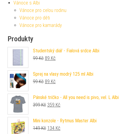
Vánoce s Albi
Vánoce pro celou rodinu
Vánoce pro děti
Vánoce pro kamarády
Produkty
Studentský diář - Fialová srdce Albi
Původní cena byla: 99 Kč.
Aktuální cena je: 89 Kč.
99
Kč
89
Kč
Sprej na vlasy modrý 125 ml Albi
Původní cena byla: 99 Kč.
Aktuální cena je: 89 Kč.
99
Kč
89
Kč
Pánské tričko - All you need is pivo, vel. L Albi
Původní cena byla: 399 Kč.
Aktuální cena je: 359 Kč.
399
Kč
359
Kč
Mini konzole - Rytmus Master Albi
Původní cena byla: 149 Kč.
Aktuální cena je: 134 Kč.
149
Kč
134
Kč