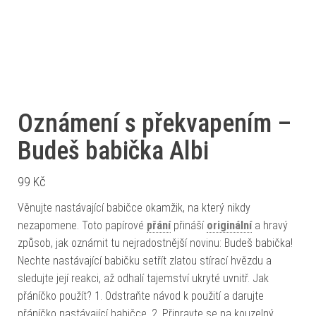
Oznámení s překvapením –
Budeš babička Albi
99
Kč
Věnujte nastávající babičce okamžik, na který nikdy
nezapomene. Toto papírové
přání
přináší
originální
a hravý
způsob, jak oznámit tu nejradostnější novinu: Budeš babička!
Nechte nastávající babičku setřít zlatou stírací hvězdu a
sledujte její reakci, až odhalí tajemství ukryté uvnitř. Jak
přáníčko použít? 1. Odstraňte návod k použití a darujte
přáníčko nastávající babičce. 2. Připravte se na kouzelný