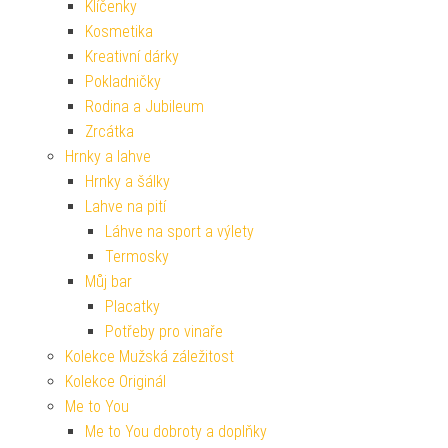
Klíčenky
Kosmetika
Kreativní dárky
Pokladničky
Rodina a Jubileum
Zrcátka
Hrnky a lahve
Hrnky a šálky
Lahve na pití
Láhve na sport a výlety
Termosky
Můj bar
Placatky
Potřeby pro vinaře
Kolekce Mužská záležitost
Kolekce Originál
Me to You
Me to You dobroty a doplňky