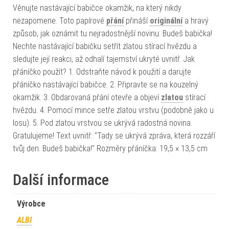
Věnujte nastávající babičce okamžik, na který nikdy
nezapomene. Toto papírové
přání
přináší
originální
a hravý
způsob, jak oznámit tu nejradostnější novinu: Budeš babička!
Nechte nastávající babičku setřít zlatou stírací hvězdu a
sledujte její reakci, až odhalí tajemství ukryté uvnitř. Jak
přáníčko použít? 1. Odstraňte návod k použití a darujte
přáníčko nastávající babičce. 2. Připravte se na kouzelný
okamžik. 3. Obdarovaná přání otevře a objeví
zlatou
stírací
hvězdu. 4. Pomocí mince setře zlatou vrstvu (podobně jako u
losu). 5. Pod zlatou vrstvou se ukrývá radostná novina.
Gratulujeme! Text uvnitř: "Tady se ukrývá zpráva, která rozzáří
tvůj den. Budeš babička!" Rozměry přáníčka: 19,5 × 13,5 cm
Další informace
Výrobce
ALBI