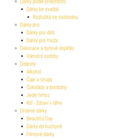
Dárky podle příležitosti
Dárky ke svatbě
Rozlučka se svobodou
Dárky pro
Dárky pro děti
Dárky pro muže
Dekorace a bytové doplňky
Vánoční ozdoby
Dobroty
Alkohol
Čaje a sirupy
Čokolády a bonbóny
Jedlý hmyz
Kitl - Zdraví v láhvi
Drobné dárky
Beautiful Day
Dárky do kuchyně
Filmové dárky