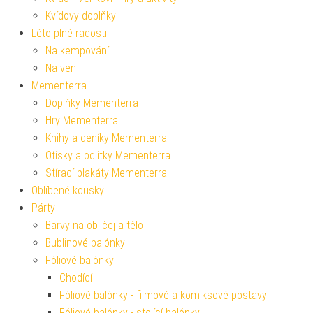
Kvídovy doplňky
Léto plné radosti
Na kempování
Na ven
Mementerra
Doplňky Mementerra
Hry Mementerra
Knihy a deníky Mementerra
Otisky a odlitky Mementerra
Stírací plakáty Mementerra
Oblíbené kousky
Párty
Barvy na obličej a tělo
Bublinové balónky
Fóliové balónky
Chodící
Fóliové balónky - filmové a komiksové postavy
Fóliové balónky - stojící balónky