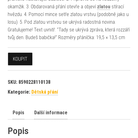
okamžik. 3. Obdarovaná přání otevře a objeví
zlatou
stírací
hvězdu. 4. Pomocí mince setře zlatou vrstvu (podobně jako u
losu). 5. Pod zlatou vrstvou se ukrývá radostná novina.
Gratulujeme! Text uvnitř: "Tady se ukrývá zpráva, která rozzáří
tvůj den. Budeš babička!" Rozměry přáníčka: 19,5 × 13,5 cm
KOUPIT
SKU:
8590228110138
Kategorie:
Dětská přání
Popis
Další informace
Popis