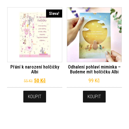
Sleva!
Přání k narození holčičky
Odhalení pohlaví miminka –
Albi
Budeme mít holčičku Albi
Původní cena byla: 55 Kč.
Aktuální cena je: 50 Kč.
50
Kč
99
Kč
55
Kč
KOUPIT
KOUPIT