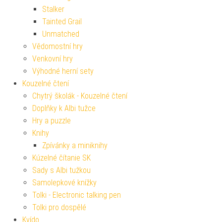
Stalker
Tainted Grail
Unmatched
Vědomostní hry
Venkovní hry
Výhodné herní sety
Kouzelné čtení
Chytrý školák - Kouzelné čtení
Doplňky k Albi tužce
Hry a puzzle
Knihy
Zpívánky a miniknihy
Kúzelné čítanie SK
Sady s Albi tužkou
Samolepkové knížky
Tolki - Electronic talking pen
Tolki pro dospělé
Kvído