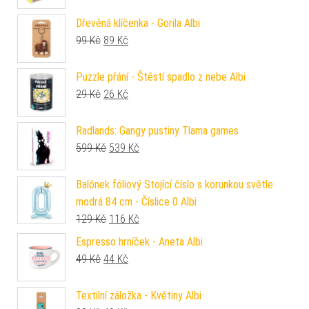
Dřevěná klíčenka - Gorila Albi
Původní cena byla: 99 Kč.
Aktuální cena je: 89 Kč.
99
Kč
89
Kč
Puzzle přání - Štěstí spadlo z nebe Albi
Původní cena byla: 29 Kč.
Aktuální cena je: 26 Kč.
29
Kč
26
Kč
Radlands: Gangy pustiny Tlama games
Původní cena byla: 599 Kč.
Aktuální cena je: 539 Kč.
599
Kč
539
Kč
Balónek fóliový Stojící číslo s korunkou světle
modrá 84 cm - Číslice 0 Albi
Původní cena byla: 129 Kč.
Aktuální cena je: 116 Kč.
129
Kč
116
Kč
Espresso hrníček - Aneta Albi
Původní cena byla: 49 Kč.
Aktuální cena je: 44 Kč.
49
Kč
44
Kč
Textilní záložka - Květiny Albi