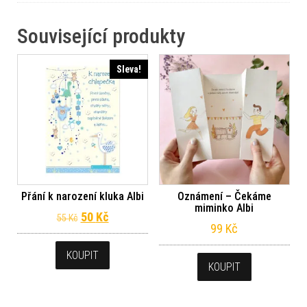
Související produkty
Sleva!
Přání k narození kluka Albi
Oznámení – Čekáme
miminko Albi
Původní cena byla: 55 Kč.
Aktuální cena je: 50 Kč.
50
Kč
55
Kč
99
Kč
KOUPIT
KOUPIT