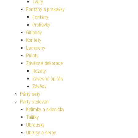
Tvary
Fontány a prskavky
Fontány
Prskavky
Girlandy
Konfety
Lampiony
Piňaty
Závěsné dekorace
Rozety
Závěsné spirály
Závěsy
Párty sety
Párty stolování
Kelímky a skleničky
Talířky
Ubrousky
Ubrusy a šerpy