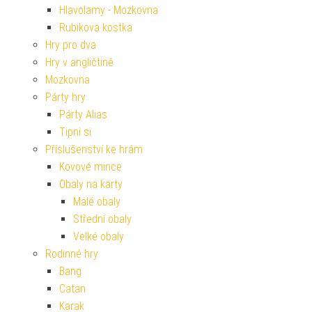
Hlavolamy - Mozkovna
Rubikova kostka
Hry pro dva
Hry v angličtině
Mozkovna
Párty hry
Párty Alias
Tipni si
Příslušenství ke hrám
Kovové mince
Obaly na karty
Malé obaly
Střední obaly
Velké obaly
Rodinné hry
Bang
Catan
Karak