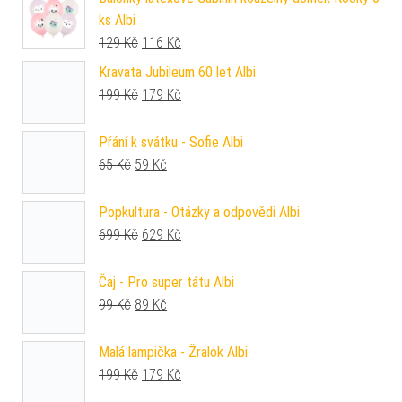
ks Albi
Původní cena byla: 129 Kč.
Aktuální cena je: 116 Kč.
129
Kč
116
Kč
Kravata Jubileum 60 let Albi
Původní cena byla: 199 Kč.
Aktuální cena je: 179 Kč.
199
Kč
179
Kč
Přání k svátku - Sofie Albi
Původní cena byla: 65 Kč.
Aktuální cena je: 59 Kč.
65
Kč
59
Kč
Popkultura - Otázky a odpovědi Albi
Původní cena byla: 699 Kč.
Aktuální cena je: 629 Kč.
699
Kč
629
Kč
Čaj - Pro super tátu Albi
Původní cena byla: 99 Kč.
Aktuální cena je: 89 Kč.
99
Kč
89
Kč
Malá lampička - Žralok Albi
Původní cena byla: 199 Kč.
Aktuální cena je: 179 Kč.
199
Kč
179
Kč