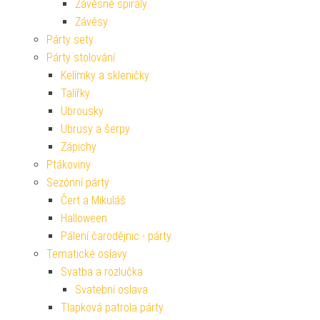
Závěsné spirály
Závěsy
Párty sety
Párty stolování
Kelímky a skleničky
Talířky
Ubrousky
Ubrusy a šerpy
Zápichy
Ptákoviny
Sezónní párty
Čert a Mikuláš
Halloween
Pálení čarodějnic - párty
Tematické oslavy
Svatba a rozlučka
Svatební oslava
Tlapková patrola párty