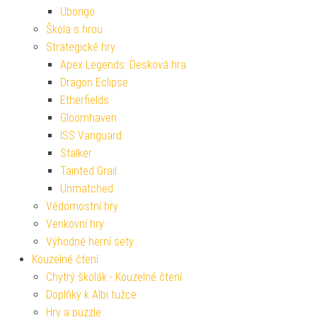
Ubongo
Škola s hrou
Strategické hry
Apex Legends: Desková hra
Dragon Eclipse
Etherfields
Gloomhaven
ISS Vanguard
Stalker
Tainted Grail
Unmatched
Vědomostní hry
Venkovní hry
Výhodné herní sety
Kouzelné čtení
Chytrý školák - Kouzelné čtení
Doplňky k Albi tužce
Hry a puzzle