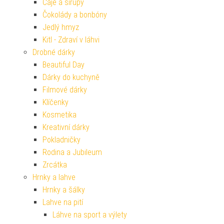
Čaje a sirupy
Čokolády a bonbóny
Jedlý hmyz
Kitl - Zdraví v láhvi
Drobné dárky
Beautiful Day
Dárky do kuchyně
Filmové dárky
Klíčenky
Kosmetika
Kreativní dárky
Pokladničky
Rodina a Jubileum
Zrcátka
Hrnky a lahve
Hrnky a šálky
Lahve na pití
Láhve na sport a výlety