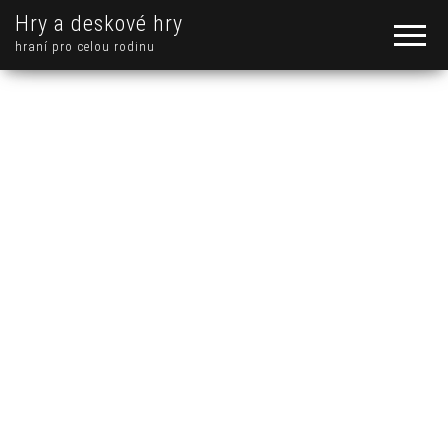
Hry a deskové hry
hraní pro celou rodinu