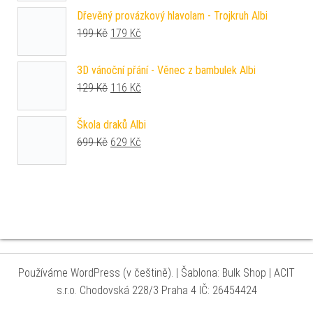
Dřevěný provázkový hlavolam - Trojkruh Albi
Původní cena byla: 199 Kč.
Aktuální cena je: 179 Kč.
199
Kč
179
Kč
3D vánoční přání - Věnec z bambulek Albi
Původní cena byla: 129 Kč.
Aktuální cena je: 116 Kč.
129
Kč
116
Kč
Škola draků Albi
Původní cena byla: 699 Kč.
Aktuální cena je: 629 Kč.
699
Kč
629
Kč
Používáme WordPress (v češtině).
|
Šablona: Bulk Shop
| ACIT
s.r.o. Chodovská 228/3 Praha 4 IČ: 26454424