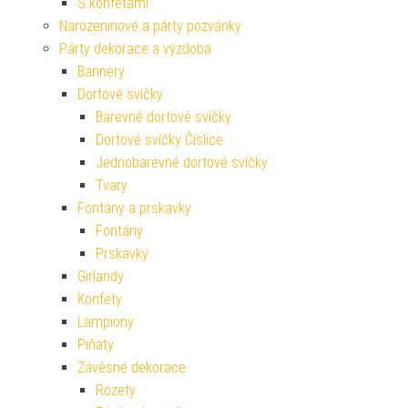
S konfetami
Narozeninové a párty pozvánky
Párty dekorace a výzdoba
Bannery
Dortové svíčky
Barevné dortové svíčky
Dortové svíčky Číslice
Jednobarevné dortové svíčky
Tvary
Fontány a prskavky
Fontány
Prskavky
Girlandy
Konfety
Lampiony
Piňaty
Závěsné dekorace
Rozety