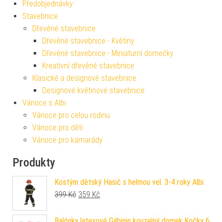
Předobjednávky
Stavebnice
Dřevěné stavebnice
Dřevěné stavebnice - Květiny
Dřevěné stavebnice - Miniaturní domečky
Kreativní dřevěné stavebnice
Klasické a designové stavebnice
Designové květinové stavebnice
Vánoce s Albi
Vánoce pro celou rodinu
Vánoce pro děti
Vánoce pro kamarády
Produkty
Kostým dětský Hasič s helmou vel. 3-4 roky Albi
Původní cena byla: 399 Kč.
Aktuální cena je: 359 Kč.
399
Kč
359
Kč
Balónky latexové Gábinin kouzelný domek Kočky 6