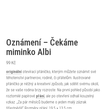
Oznámení – Čekáme
miminko Albi
99
Kč
originální
otevírací přáníčko, kterým můžete oznámit své
těhotenství partnerovi, rodině, či přátelům. Ilustrované
přáníčko je něžný a kreativní způsob, jak sdělit svému okolí,
že se vaše rodina brzy rozroste. Na první pohled působí jako
roztomilé papírové
přání
, ale po otevření odhalí kouzelný
vzkaz: „Za pár měsíců budeme o jeden malý zázrak
šťastnější!“ Rozměry přání: 19,5 × 13,5 cm