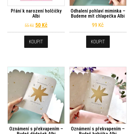
Přání k narození holčičky
Odhalení pohlaví miminka –
Albi
Budeme mít chlapečka Albi
Původní cena byla: 55 Kč.
Aktuální cena je: 50 Kč.
50
Kč
99
Kč
55
Kč
KOUPIT
KOUPIT
Oznámení s překvapením –
Oznámení s překvapením –
Budeš dědeček Albi
Budeš babička Albi