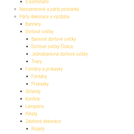
S konfetami
Narozeninové a párty pozvánky
Párty dekorace a výzdoba
Bannery
Dortové svíčky
Barevné dortové svíčky
Dortové svíčky Číslice
Jednobarevné dortové svíčky
Tvary
Fontány a prskavky
Fontány
Prskavky
Girlandy
Konfety
Lampiony
Piňaty
Závěsné dekorace
Rozety