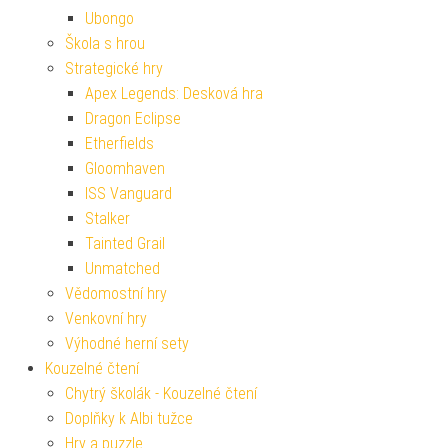
Ubongo
Škola s hrou
Strategické hry
Apex Legends: Desková hra
Dragon Eclipse
Etherfields
Gloomhaven
ISS Vanguard
Stalker
Tainted Grail
Unmatched
Vědomostní hry
Venkovní hry
Výhodné herní sety
Kouzelné čtení
Chytrý školák - Kouzelné čtení
Doplňky k Albi tužce
Hry a puzzle