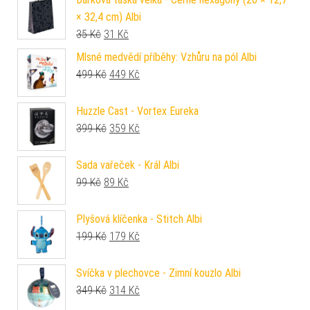
× 32,4 cm) Albi
Původní cena byla: 35 Kč.
Aktuální cena je: 31 Kč.
35
Kč
31
Kč
Mlsné medvědí příběhy: Vzhůru na pól Albi
Původní cena byla: 499 Kč.
Aktuální cena je: 449 Kč.
499
Kč
449
Kč
Huzzle Cast - Vortex Eureka
Původní cena byla: 399 Kč.
Aktuální cena je: 359 Kč.
399
Kč
359
Kč
Sada vařeček - Král Albi
Původní cena byla: 99 Kč.
Aktuální cena je: 89 Kč.
99
Kč
89
Kč
Plyšová klíčenka - Stitch Albi
Původní cena byla: 199 Kč.
Aktuální cena je: 179 Kč.
199
Kč
179
Kč
Svíčka v plechovce - Zimní kouzlo Albi
Původní cena byla: 349 Kč.
Aktuální cena je: 314 Kč.
349
Kč
314
Kč