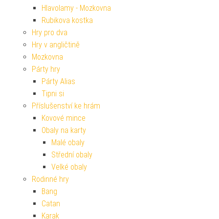
Hlavolamy - Mozkovna
Rubikova kostka
Hry pro dva
Hry v angličtině
Mozkovna
Párty hry
Párty Alias
Tipni si
Příslušenství ke hrám
Kovové mince
Obaly na karty
Malé obaly
Střední obaly
Velké obaly
Rodinné hry
Bang
Catan
Karak