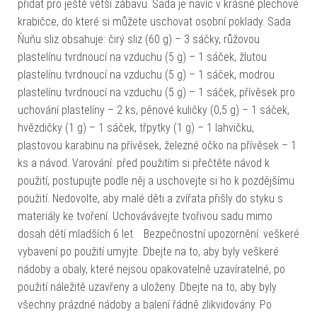
přidat pro ještě větší zábavu. Sada je navíc v krásné plechové
krabičce, do které si můžete uschovat osobní poklady. Sada
Ňuňu sliz obsahuje: čirý sliz (60 g) – 3 sáčky, růžovou
plastelínu tvrdnoucí na vzduchu (5 g) – 1 sáček, žlutou
plastelínu tvrdnoucí na vzduchu (5 g) – 1 sáček, modrou
plastelínu tvrdnoucí na vzduchu (5 g) – 1 sáček, přívěsek pro
uchování plastelíny – 2 ks, pěnové kuličky (0,5 g) – 1 sáček,
hvězdičky (1 g) – 1 sáček, třpytky (1 g) – 1 lahvičku,
plastovou karabinu na přívěsek, železné očko na přívěsek – 1
ks a návod. Varování: před použitím si přečtěte návod k
použití, postupujte podle něj a uschovejte si ho k pozdějšímu
použití. Nedovolte, aby malé děti a zvířata přišly do styku s
materiály ke tvoření. Uchovávávejte tvořivou sadu mimo
dosah dětí mladších 6 let. Bezpečnostní upozornění: veškeré
vybavení po použití umyjte. Dbejte na to, aby byly veškeré
nádoby a obaly, které nejsou opakovatelně uzavíratelné, po
použití náležitě uzavřeny a uloženy. Dbejte na to, aby byly
všechny prázdné nádoby a balení řádně zlikvidovány. Po