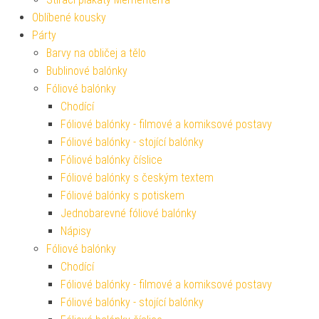
Oblíbené kousky
Párty
Barvy na obličej a tělo
Bublinové balónky
Fóliové balónky
Chodící
Fóliové balónky - filmové a komiksové postavy
Fóliové balónky - stojící balónky
Fóliové balónky číslice
Fóliové balónky s českým textem
Fóliové balónky s potiskem
Jednobarevné fóliové balónky
Nápisy
Fóliové balónky
Chodící
Fóliové balónky - filmové a komiksové postavy
Fóliové balónky - stojící balónky