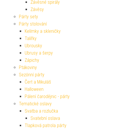
Závěsné spirály
Závěsy
Párty sety
Párty stolování
Kelímky a skleničky
Talířky
Ubrousky
Ubrusy a šerpy
Zápichy
Ptákoviny
Sezónní párty
Čert a Mikuláš
Halloween
Pálení čarodějnic - párty
Tematické oslavy
Svatba a rozlučka
Svatební oslava
Tlapková patrola párty