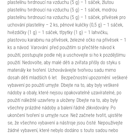
plastelínu tvrdnoucí na vzduchu (5 g) – 1 sáček, žlutou
plastelínu tvrdnoucí na vzduchu (5 g) – 1 sáček, modrou
plastelínu tvrdnoucí na vzduchu (5 g) – 1 sáček, přívěsek pro
uchování plastelíny – 2 ks, pěnové kuličky (0,5 g) – 1 sáček,
hvězdičky (1 g) – 1 sáček, třpytky (1 g) – 1 lahvičku,
plastovou karabinu na přívěsek, železné očko na přívěsek – 1
ks a návod. Varování: před použitím si přečtěte návod k
použití, postupujte podle něj a uschovejte si ho k pozdějšímu
použití. Nedovolte, aby malé děti a zvířata přišly do styku s
materiály ke tvoření. Uchovávávejte tvořivou sadu mimo
dosah dětí mladších 6 let. Bezpečnostní upozornění: veškeré
vybavení po použití umyjte. Dbejte na to, aby byly veškeré
nádoby a obaly, které nejsou opakovatelně uzavíratelné, po
použití náležitě uzavřeny a uloženy. Dbejte na to, aby byly
všechny prázdné nádoby a balení řádně zlikvidovány. Po
ukončení tvoření si umyjte ruce. Než začnete tvořit, ujistěte
se, že všechno vybavení a nástroje jsou čisté. Nepoužívejte
žádné vybavení, které nebylo dodáno s touto sadou nebo