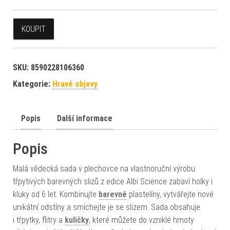
KOUPIT
SKU:
8590228106360
Kategorie:
Hravé objevy
Popis
Další informace
Popis
Malá vědecká sada v plechovce na vlastnoruční výrobu
třpytivých barevných slizů z edice Albi Science zabaví holky i
kluky od 6 let. Kombinujte
barevné
plastelíny, vytvářejte nové
unikátní odstíny a smíchejte je se slizem. Sada obsahuje
i třpytky, flitry a
kuličky
, které můžete do vzniklé hmoty