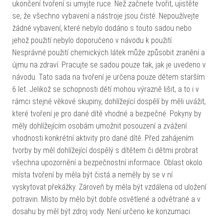
ukončení tvoření si umyjte ruce. Než začnete tvořit, ujistěte
se, že všechno vybavení a nástroje jsou čisté. Nepoužívejte
žádné vybavení, které nebylo dodáno s touto sadou nebo
jehož použití nebylo doporučeno v návodu k použití.
Nesprávné použití chemických látek může způsobit zranění a
újmu na zdraví. Pracujte se sadou pouze tak, jak je uvedeno v
návodu. Tato sada na tvoření je určena pouze dětem starším
6 let. Jelikož se schopnosti dětí mohou výrazně lišit, a to i v
rámci stejné věkové skupiny, dohlížející dospělí by měli uvážit,
které tvoření je pro dané dítě vhodné a bezpečné. Pokyny by
měly dohlížejícím osobám umožnit posouzení a zvážení
vhodnosti konkrétní aktivity pro dané dítě. Před zahájením
tvorby by měl dohlížející dospělý s dítětem či dětmi probrat
všechna upozornění a bezpečnostní informace. Oblast okolo
místa tvoření by měla být čistá a neměly by se v ní
vyskytovat překážky. Zároveň by měla být vzdálena od uložení
potravin. Místo by mělo být dobře osvětlené a odvětrané a v
dosahu by měl být zdroj vody. Není určeno ke konzumaci.