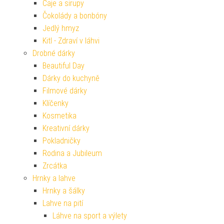
Čaje a sirupy
Čokolády a bonbóny
Jedlý hmyz
Kitl - Zdraví v láhvi
Drobné dárky
Beautiful Day
Dárky do kuchyně
Filmové dárky
Klíčenky
Kosmetika
Kreativní dárky
Pokladničky
Rodina a Jubileum
Zrcátka
Hrnky a lahve
Hrnky a šálky
Lahve na pití
Láhve na sport a výlety