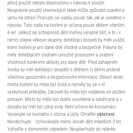
jehož použití nebylo doporučeno v návodu k použití.
Nesprávné použití chemických látek může způsobit zranění a
újmu na zdraví. Pracujte se sadou pouze tak, jak je uvedeno v
návodu. Tato sada na tvoření je určena pouze dětem starším
6 let. Jelikož se schopnosti dětí mohou výrazně lišit, a to i v
rámci stejné věkové skupiny, dohlížející dospělí by měli uvážit,
které tvoření je pro dané dítě vhodné a bezpečné. Pokyny by
měly dohlížejícím osobám umožnit posouzení a zvážení
vhodnosti konkrétní aktivity pro dané dítě. Před zahájením
tvorby by měl dohlížející dospělý s dítětem či dětmi probrat
všechna upozornění a bezpečnostní informace. Oblast okolo
místa tvoření by měla být čistá a neměly by se v ní
vyskytovat překážky. Zároveň by měla být vzdálena od uložení
potravin. Místo by mělo být dobře osvětlené a odvětrané a v
dosahu by měl být zdroj vody. Není určeno ke konzumaci.
Vyvarujte se kontaktu s očima a ústy. Chraňte
oblečení
.
Nevdechujte. Uchovávejte mimo dosah dětí mladších 3 let.
Vyhoďte s domovním odpadem. Nesplachujte do výlevky.