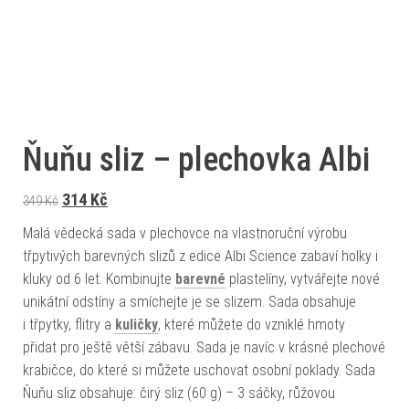
Ňuňu sliz – plechovka Albi
Původní cena byla: 349 Kč.
Aktuální cena je: 314 Kč.
314
Kč
349
Kč
Malá vědecká sada v plechovce na vlastnoruční výrobu
třpytivých barevných slizů z edice Albi Science zabaví holky i
kluky od 6 let. Kombinujte
barevné
plastelíny, vytvářejte nové
unikátní odstíny a smíchejte je se slizem. Sada obsahuje
i třpytky, flitry a
kuličky
, které můžete do vzniklé hmoty
přidat pro ještě větší zábavu. Sada je navíc v krásné plechové
krabičce, do které si můžete uschovat osobní poklady. Sada
Ňuňu sliz obsahuje: čirý sliz (60 g) – 3 sáčky, růžovou