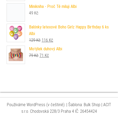
Minikniha - Proč Tě miluji Albi
49
Kč
Balónky latexové Boho Girlz Happy Birthday 6 ks
Albi
Původní cena byla: 129 Kč.
Aktuální cena je: 116 Kč.
129
Kč
116
Kč
Motýlek duhový Albi
Původní cena byla: 79 Kč.
Aktuální cena je: 71 Kč.
79
Kč
71
Kč
Používáme WordPress (v češtině).
|
Šablona: Bulk Shop
| ACIT
s.r.o. Chodovská 228/3 Praha 4 IČ: 26454424