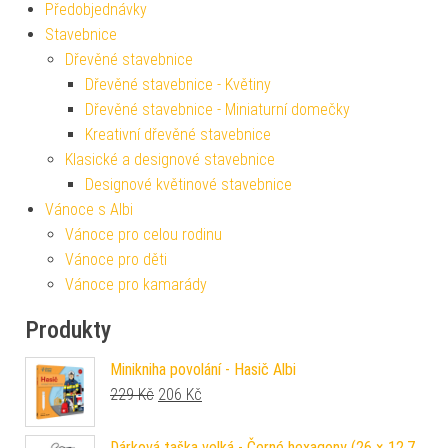
Předobjednávky
Stavebnice
Dřevěné stavebnice
Dřevěné stavebnice - Květiny
Dřevěné stavebnice - Miniaturní domečky
Kreativní dřevěné stavebnice
Klasické a designové stavebnice
Designové květinové stavebnice
Vánoce s Albi
Vánoce pro celou rodinu
Vánoce pro děti
Vánoce pro kamarády
Produkty
Minikniha povolání - Hasič Albi
Původní cena byla: 229 Kč.
Aktuální cena je: 206 Kč.
229
Kč
206
Kč
Dárková taška velká - Černé hexagony (26 × 12,7