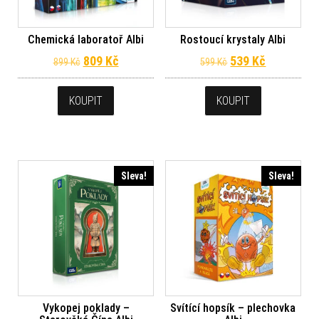
Chemická laboratoř Albi
Rostoucí krystaly Albi
Původní cena byla: 899 Kč.
Aktuální cena je: 809 Kč.
Původní cena byl
Aktuální c
809
Kč
539
Kč
899
Kč
599
Kč
KOUPIT
KOUPIT
Sleva!
Sleva!
Vykopej poklady –
Svítící hopsík – plechovka