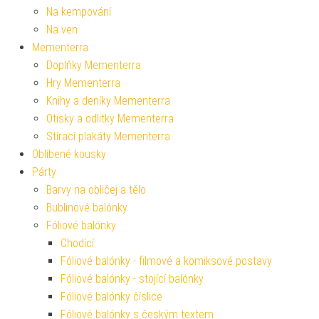
Na kempování
Na ven
Mementerra
Doplňky Mementerra
Hry Mementerra
Knihy a deníky Mementerra
Otisky a odlitky Mementerra
Stírací plakáty Mementerra
Oblíbené kousky
Párty
Barvy na obličej a tělo
Bublinové balónky
Fóliové balónky
Chodící
Fóliové balónky - filmové a komiksové postavy
Fóliové balónky - stojící balónky
Fóliové balónky číslice
Fóliové balónky s českým textem