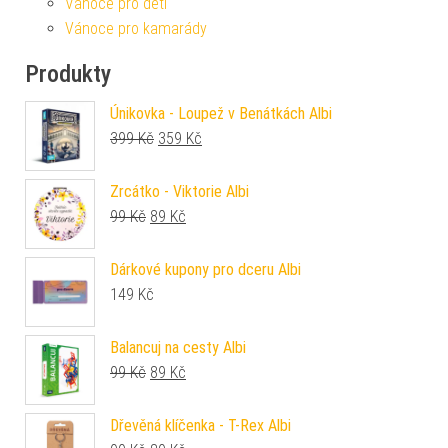
Vánoce pro děti
Vánoce pro kamarády
Produkty
Únikovka - Loupež v Benátkách Albi
Původní cena byla: 399 Kč.
Aktuální cena je: 359 Kč.
399
Kč
359
Kč
Zrcátko - Viktorie Albi
Původní cena byla: 99 Kč.
Aktuální cena je: 89 Kč.
99
Kč
89
Kč
Dárkové kupony pro dceru Albi
149
Kč
Balancuj na cesty Albi
Původní cena byla: 99 Kč.
Aktuální cena je: 89 Kč.
99
Kč
89
Kč
Dřevěná klíčenka - T-Rex Albi