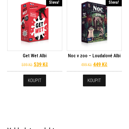
Sleva!
Sleva!
Get Wet Albi
Noc v zoo – Loudalové Albi
Původní cena byla: 599 Kč.
Aktuální cena je: 539 Kč.
Původní cena byl
Aktuální c
539
Kč
449
Kč
599
Kč
499
Kč
KOUPIT
KOUPIT