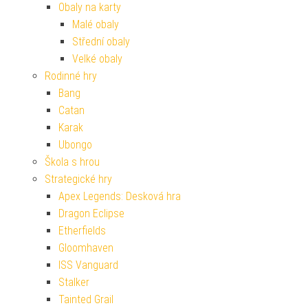
Obaly na karty
Malé obaly
Střední obaly
Velké obaly
Rodinné hry
Bang
Catan
Karak
Ubongo
Škola s hrou
Strategické hry
Apex Legends: Desková hra
Dragon Eclipse
Etherfields
Gloomhaven
ISS Vanguard
Stalker
Tainted Grail