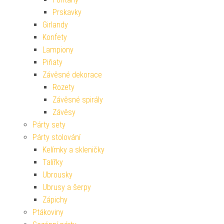
Prskavky
Girlandy
Konfety
Lampiony
Piňaty
Závěsné dekorace
Rozety
Závěsné spirály
Závěsy
Párty sety
Párty stolování
Kelímky a skleničky
Talířky
Ubrousky
Ubrusy a šerpy
Zápichy
Ptákoviny