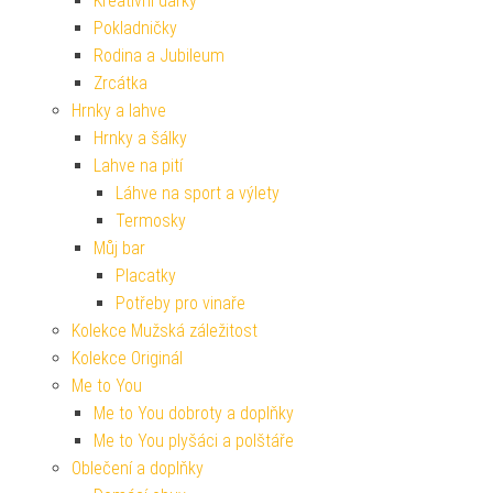
Kreativní dárky
Pokladničky
Rodina a Jubileum
Zrcátka
Hrnky a lahve
Hrnky a šálky
Lahve na pití
Láhve na sport a výlety
Termosky
Můj bar
Placatky
Potřeby pro vinaře
Kolekce Mužská záležitost
Kolekce Originál
Me to You
Me to You dobroty a doplňky
Me to You plyšáci a polštáře
Oblečení a doplňky