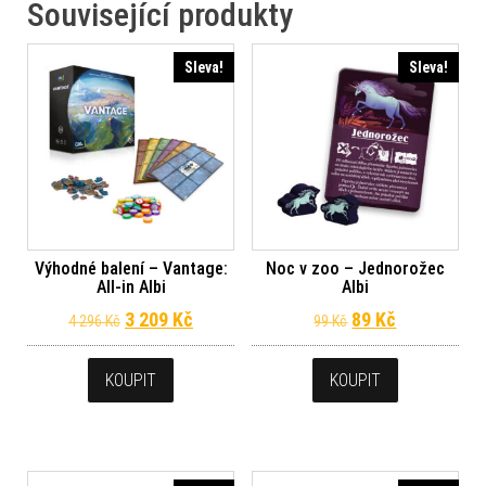
Související produkty
Sleva!
Sleva!
Výhodné balení – Vantage:
Noc v zoo – Jednorožec
All-in Albi
Albi
Původní cena byla: 4 296 Kč.
Aktuální cena je: 3 209 Kč.
Původní cena byl
Aktuální ce
3 209
Kč
89
Kč
4 296
Kč
99
Kč
KOUPIT
KOUPIT