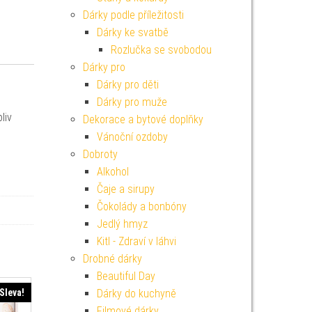
Dárky podle příležitosti
Dárky ke svatbě
Rozlučka se svobodou
Dárky pro
Dárky pro děti
Dárky pro muže
liv
Dekorace a bytové doplňky
Vánoční ozdoby
Dobroty
Alkohol
Čaje a sirupy
Čokolády a bonbóny
Jedlý hmyz
Kitl - Zdraví v láhvi
Drobné dárky
Beautiful Day
Sleva!
Dárky do kuchyně
Filmové dárky