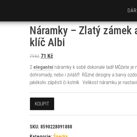
DÁR
Náramky – Zlatý zámek 
klíč Albi
Původní cena byla: 79 Kč.
Aktuální cena je: 71 Kč.
71
Kč
79
Kč
2
elegantní
náramky k sobě dokonale ladí! Můžete je n
dohromady, nebo i zvlášť! Různé designy a barvy ozdo
jakékoliv zápěstí či kotník. Velikost náramku je nastavi
KOUPIT
SKU:
8590228091888
Kategorie:
Šperky