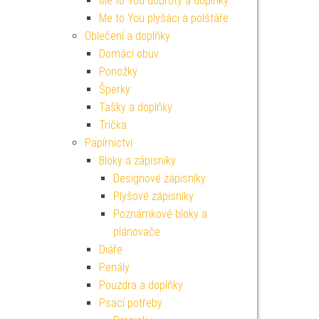
Me to You dobroty a doplňky
Me to You plyšáci a polštáře
Oblečení a doplňky
Domácí obuv
Ponožky
Šperky
Tašky a doplňky
Trička
Papírnictví
Bloky a zápisníky
Designové zápisníky
Plyšové zápisníky
Poznámkové bloky a
plánovače
Diáře
Penály
Pouzdra a doplňky
Psací potřeby