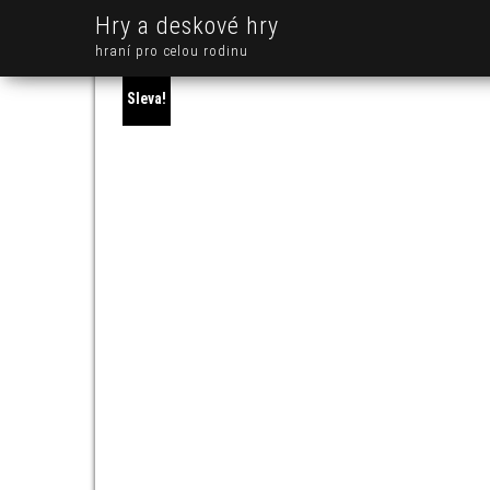
Hry a deskové hry
hraní pro celou rodinu
Sleva!