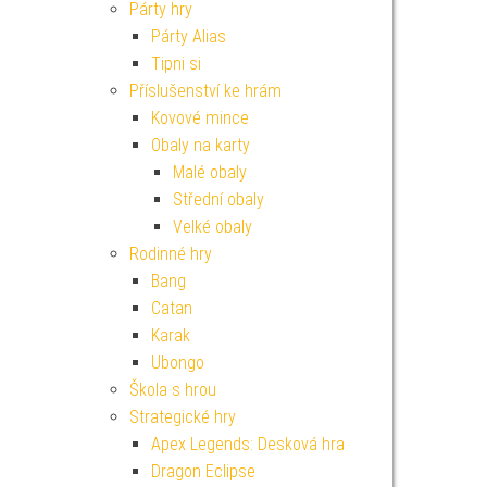
Párty hry
Párty Alias
Tipni si
Příslušenství ke hrám
Kovové mince
Obaly na karty
Malé obaly
Střední obaly
Velké obaly
Rodinné hry
Bang
Catan
Karak
Ubongo
Škola s hrou
Strategické hry
Apex Legends: Desková hra
Dragon Eclipse