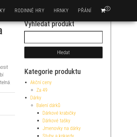
0
KY
RODINNÉ HRY
HRNKY
PŘÁNÍ
Vyhledat produkt
a
Vyhledávání
osit
Kategorie produktu
bí
telná.
Akční ceny
Za 49
Dárky
Balení dárků
Dárkové krabičky
Dárkové tašky
Jmenovky na dárky
Stuhy a kokardy