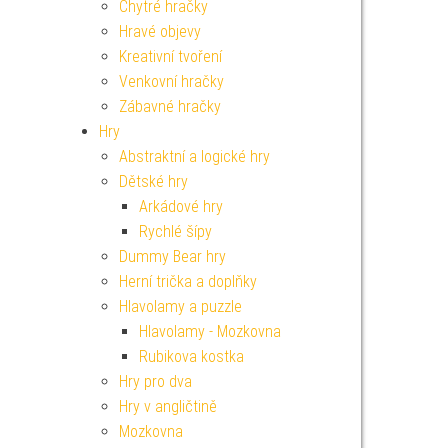
Chytré hračky
Hravé objevy
Kreativní tvoření
Venkovní hračky
Zábavné hračky
Hry
Abstraktní a logické hry
Dětské hry
Arkádové hry
Rychlé šípy
Dummy Bear hry
Herní trička a doplňky
Hlavolamy a puzzle
Hlavolamy - Mozkovna
Rubikova kostka
Hry pro dva
Hry v angličtině
Mozkovna