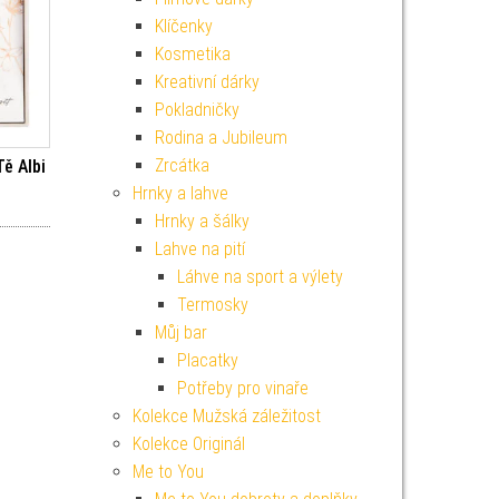
Klíčenky
Kosmetika
Kreativní dárky
Pokladničky
Rodina a Jubileum
Zrcátka
Tě Albi
Hrnky a lahve
í cena byla: 249 Kč.
Aktuální cena je: 224 Kč.
Hrnky a šálky
Lahve na pití
Láhve na sport a výlety
Termosky
Můj bar
Placatky
Potřeby pro vinaře
Kolekce Mužská záležitost
Kolekce Originál
Me to You