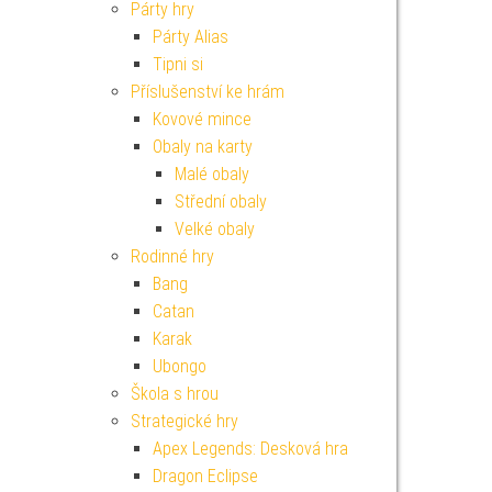
Párty hry
Párty Alias
Tipni si
Příslušenství ke hrám
Kovové mince
Obaly na karty
Malé obaly
Střední obaly
Velké obaly
Rodinné hry
Bang
Catan
Karak
Ubongo
Škola s hrou
Strategické hry
Apex Legends: Desková hra
Dragon Eclipse