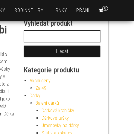
0
KY
RODINNÉ HRY
HRNKY
PŘÁNÍ
Vyhledat produkt
bi
Vyhledávání
ld
s
rkem
Kategorie produktu
ívěsky
y v
Akční ceny
ete z
Za 49
dku i
Dárky
 jako
Balení dárků
riál:
Dárkové krabičky
m Délka
Dárkové tašky
Jmenovky na dárky
Stuhy a kokardy