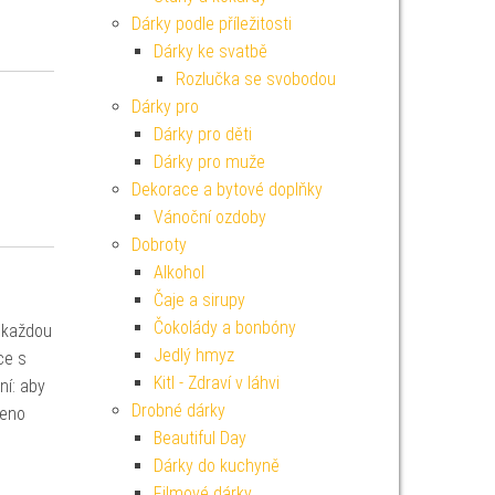
Dárky podle příležitosti
Dárky ke svatbě
Rozlučka se svobodou
Dárky pro
Dárky pro děti
Dárky pro muže
Dekorace a bytové doplňky
Vánoční ozdoby
Dobroty
Alkohol
Čaje a sirupy
Čokolády a bonbóny
 každou
Jedlý hmyz
ce s
Kitl - Zdraví v láhvi
ní: aby
Drobné dárky
ceno
Beautiful Day
Dárky do kuchyně
Filmové dárky