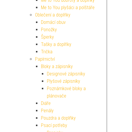
Me to You dobroty a doplňky
Me to You plyšáci a polštáře
Oblečení a doplňky
Domácí obuv
Ponožky
Šperky
Tašky a doplňky
Trička
Papírnictví
Bloky a zápisníky
Designové zápisníky
Plyšové zápisníky
Poznámkové bloky a
plánovače
Diáře
Penály
Pouzdra a doplňky
Psací potřeby