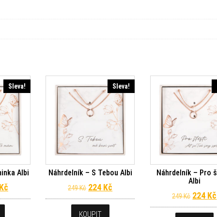
Sleva!
Sleva!
inka Albi
Náhrdelník – S Tebou Albi
Náhrdelník – Pro š
Albi
dní cena byla: 249 Kč.
Aktuální cena je: 224 Kč.
Původní cena byla: 249 Kč.
Aktuální cena je: 224 Kč.
Kč
224
Kč
249
Kč
Původn
224
Kč
249
Kč
KOUPIT