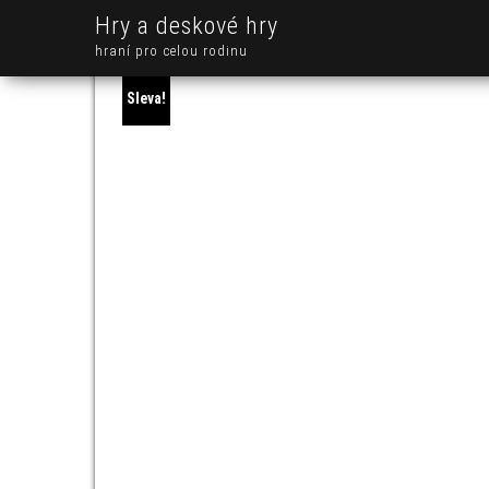
Hry a deskové hry
hraní pro celou rodinu
Sleva!