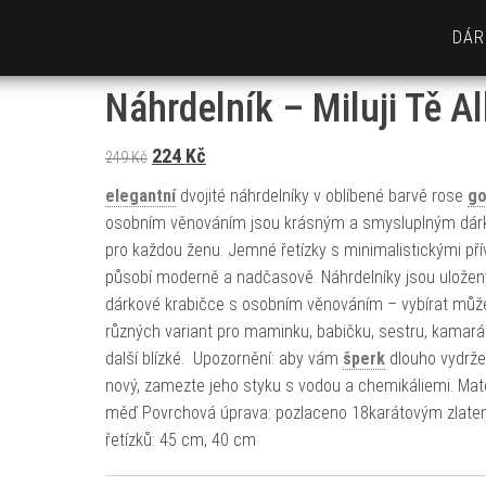
DÁR
Náhrdelník – Miluji Tě Al
Původní cena byla: 249 Kč.
Aktuální cena je: 224 Kč.
224
Kč
249
Kč
elegantní
dvojité náhrdelníky v oblíbené barvě rose
go
osobním věnováním jsou krásným a smysluplným dá
pro každou ženu. Jemné řetízky s minimalistickými př
působí moderně a nadčasově. Náhrdelníky jsou uložen
dárkové krabičce s osobním věnováním – vybírat můž
různých variant pro maminku, babičku, sestru, kamará
další blízké. Upozornění: aby vám
šperk
dlouho vydržel
nový, zamezte jeho styku s vodou a chemikáliemi. Mate
měď Povrchová úprava: pozlaceno 18karátovým zlate
řetízků: 45 cm, 40 cm