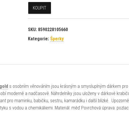
KOUPIT
SKU:
8590228105660
Kategorie:
Šperky
gold
s osobním věnováním jsou krásným a smysluplným dárkem pro
sobí moderně a nadčasově. Náhrdelníky jsou uloženy v dárkové krabič
nt pro maminku, babičku, sestru, kamarádku i další blízké. Upozorně
styku s vodou a chemikáliemi. Materiál: měď Povrchová úprava: pozla