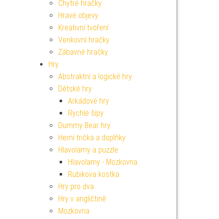
Chytré hračky
Hravé objevy
Kreativní tvoření
Venkovní hračky
Zábavné hračky
Hry
Abstraktní a logické hry
Dětské hry
Arkádové hry
Rychlé šípy
Dummy Bear hry
Herní trička a doplňky
Hlavolamy a puzzle
Hlavolamy - Mozkovna
Rubikova kostka
Hry pro dva
Hry v angličtině
Mozkovna