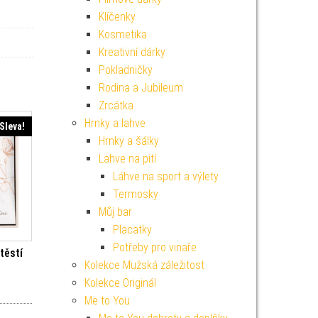
Klíčenky
Kosmetika
Kreativní dárky
Pokladničky
Rodina a Jubileum
Zrcátka
Hrnky a lahve
Sleva!
Hrnky a šálky
Lahve na pití
Láhve na sport a výlety
Termosky
Můj bar
Placatky
Potřeby pro vinaře
těstí
Kolekce Mužská záležitost
Kolekce Originál
í cena byla: 249 Kč.
Aktuální cena je: 224 Kč.
Me to You