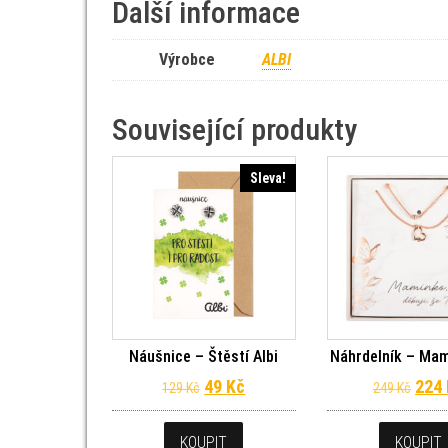
Další informace
Výrobce
ALBI
Související produkty
Sleva!
Náušnice – Štěstí Albi
Náhrdelník – Mam
Původní cena byla: 129 Kč.
Aktuální cena je: 49 Kč.
Půvo
49
Kč
224
129
Kč
249
Kč
KOUPIT
KOUPIT