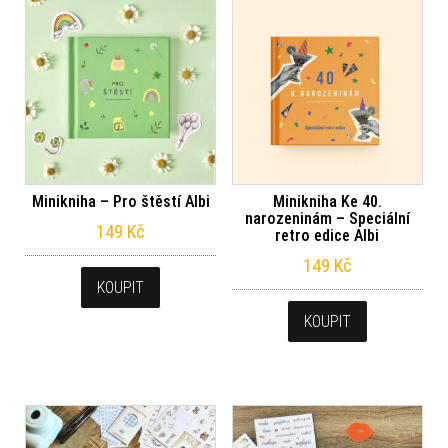
Minikniha – Pro štěstí Albi
Minikniha Ke 40.
narozeninám – Speciální
149
Kč
retro edice Albi
149
Kč
KOUPIT
KOUPIT