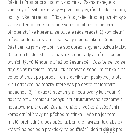
částí: 1) Prostor pro osobní vzpomínky: Zaznamenejte si
všechny důležité okamžiky – první pohyby, růst bříška, nálady,
pocity i všední radosti. Přidejte fotografie, drobné poznámky a
vzkazy. Tento deník se stane vaším osobním příběhem
těhotenství, ke kterému se budete ráda vracet. 2) kompletní
průvodce těhotenstvím – sepsaný s odborníkem: Odbornou
část deníku jsme vytvořili ve spolupráci s gynekoložkou MUDr.
Barborou Binder, která přináší užitečné rady a informace od
prvních týdnů těhotenství až po šestinedělí. Dozvíte se, co se
děje s vaším tělem i myslí, jak pečovat o sebe i miminko a na
co se připravit po porodu. Tento deník vám poskytne jistotu,
klid i odpovědi na otázky, které vás po cestě mateřstvím
napadnou. 3) Praktické seznamy a nedatovaný kalendář: K
dokonalému přehledu nechybí ani strukturované seznamy a
nedatovaný plánovač. Zaznamenáte si veškerá vyšetření i
kompletní přípravy na příchod miminka – vše na jednom
místě, přehledně a bez spěchu. Deník je navržen tak, aby byl
krásný na pohled a praktický na používání. Ideální
dárek
pro