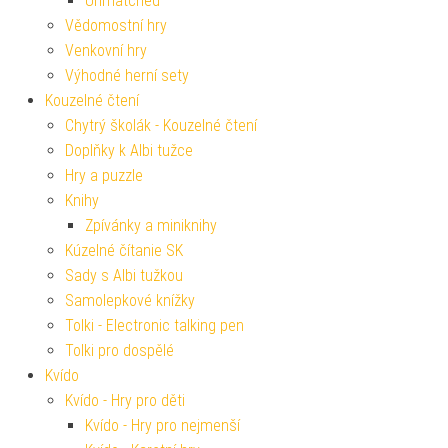
Unmatched
Vědomostní hry
Venkovní hry
Výhodné herní sety
Kouzelné čtení
Chytrý školák - Kouzelné čtení
Doplňky k Albi tužce
Hry a puzzle
Knihy
Zpívánky a miniknihy
Kúzelné čítanie SK
Sady s Albi tužkou
Samolepkové knížky
Tolki - Electronic talking pen
Tolki pro dospělé
Kvído
Kvído - Hry pro děti
Kvído - Hry pro nejmenší