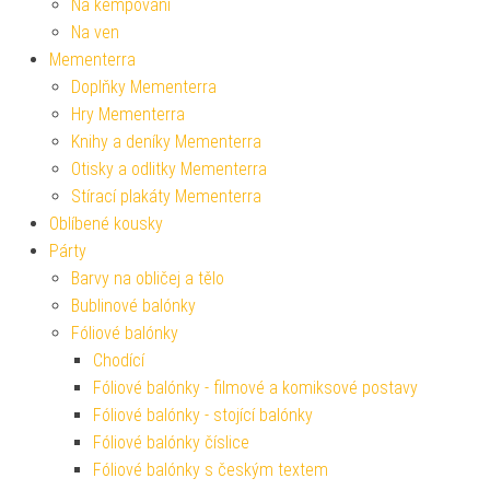
Na kempování
Na ven
Mementerra
Doplňky Mementerra
Hry Mementerra
Knihy a deníky Mementerra
Otisky a odlitky Mementerra
Stírací plakáty Mementerra
Oblíbené kousky
Párty
Barvy na obličej a tělo
Bublinové balónky
Fóliové balónky
Chodící
Fóliové balónky - filmové a komiksové postavy
Fóliové balónky - stojící balónky
Fóliové balónky číslice
Fóliové balónky s českým textem