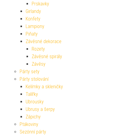
Prskavky
Girlandy
Konfety
Lampiony
Piňaty
Závěsné dekorace
Rozety
Závěsné spirály
Závěsy
Párty sety
Párty stolování
Kelímky a skleničky
Talířky
Ubrousky
Ubrusy a šerpy
Zápichy
Ptákoviny
Sezónní párty