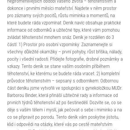
nejproměnlivějších období vašeho života – těhotenstvím a
dokonce i prvními měsíci mateřství. Najdete v něm prostor
pro záznamy svých pocitů, růstu miminka a momentů, na
které budete ráda vzpomínat. Deník navíc obsahuje praktické
informace od odborníků a užitečné tipy, které vám pomohou
zvládat těhotenství mnohem snáz. Deník je rozdělen do 3
částí: 1) Prostor pro osobní vzpomínky: Zaznamenejte si
všechny důležité okamžiky – první pohyby, růst bříška, nálady,
pocity i všední radosti. Přidejte fotografie, drobné poznámky a
vzkazy. Tento deník se stane vaším osobním příběhem
těhotenství, ke kterému se budete ráda vracet. 2) kompletní
průvodce těhotenstvím – sepsaný s odborníkem: Odbornou
část deníku jsme vytvořili ve spolupráci s gynekoložkou MUDr.
Barborou Binder, která přináší užitečné rady a informace od
prvních týdnů těhotenství až po šestinedělí. Dozvíte se, co se
děje s vaším tělem i myslí, jak pečovat o sebe i miminko a na
co se připravit po porodu. Tento deník vám poskytne jistotu,
klid i odpovědi na otázky, které vás po cestě mateřstvím