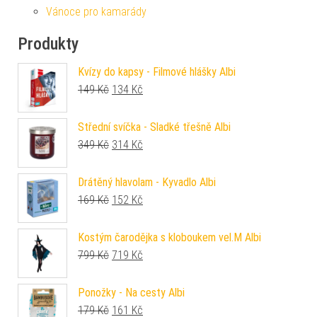
Vánoce pro kamarády
Produkty
Kvízy do kapsy - Filmové hlášky Albi
Původní cena byla: 149 Kč.
Aktuální cena je: 134 Kč.
149
Kč
134
Kč
Střední svíčka - Sladké třešně Albi
Původní cena byla: 349 Kč.
Aktuální cena je: 314 Kč.
349
Kč
314
Kč
Drátěný hlavolam - Kyvadlo Albi
Původní cena byla: 169 Kč.
Aktuální cena je: 152 Kč.
169
Kč
152
Kč
Kostým čarodějka s kloboukem vel.M Albi
Původní cena byla: 799 Kč.
Aktuální cena je: 719 Kč.
799
Kč
719
Kč
Ponožky - Na cesty Albi
Původní cena byla: 179 Kč.
Aktuální cena je: 161 Kč.
179
Kč
161
Kč