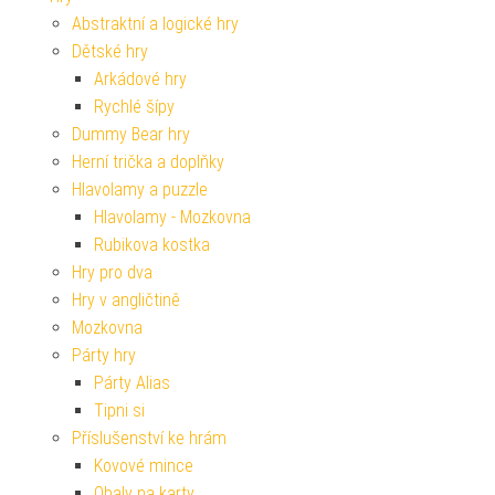
Abstraktní a logické hry
Dětské hry
Arkádové hry
Rychlé šípy
Dummy Bear hry
Herní trička a doplňky
Hlavolamy a puzzle
Hlavolamy - Mozkovna
Rubikova kostka
Hry pro dva
Hry v angličtině
Mozkovna
Párty hry
Párty Alias
Tipni si
Příslušenství ke hrám
Kovové mince
Obaly na karty