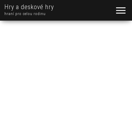
Hry a deskové hry
hraní pro celou rodinu