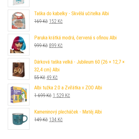
Taška do kabelky - Skvělá učitelka Albi
Původní cena byla: 169 Kč.
Aktuální cena je: 152 Kč.
169
Kč
152
Kč
Paruka krátká modrá, červená s ofinou Albi
Původní cena byla: 999 Kč.
Aktuální cena je: 899 Kč.
999
Kč
899
Kč
Dárková taška velká - Jubileum 60 (26 × 12,7 ×
32,4 cm) Albi
Původní cena byla: 55 Kč.
Aktuální cena je: 49 Kč.
55
Kč
49
Kč
Albi tužka 2.0 a Zvířátka v ZOO Albi
Původní cena byla: 1 699 Kč.
Aktuální cena je: 1 529 Kč.
1 699
Kč
1 529
Kč
Kameninový plecháček - Matěj Albi
Původní cena byla: 149 Kč.
Aktuální cena je: 134 Kč.
149
Kč
134
Kč