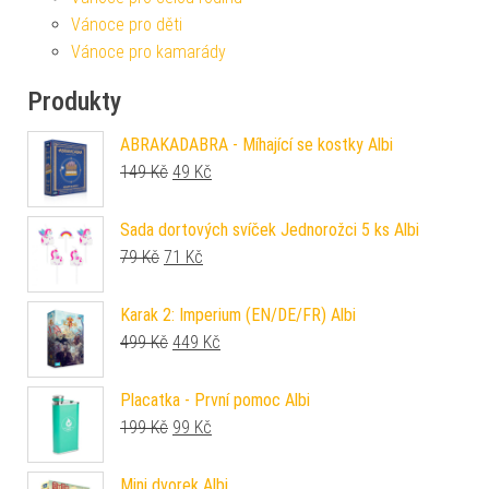
Vánoce pro děti
Vánoce pro kamarády
Produkty
ABRAKADABRA - Míhající se kostky Albi
Původní cena byla: 149 Kč.
Aktuální cena je: 49 Kč.
149
Kč
49
Kč
Sada dortových svíček Jednorožci 5 ks Albi
Původní cena byla: 79 Kč.
Aktuální cena je: 71 Kč.
79
Kč
71
Kč
Karak 2: Imperium (EN/DE/FR) Albi
Původní cena byla: 499 Kč.
Aktuální cena je: 449 Kč.
499
Kč
449
Kč
Placatka - První pomoc Albi
Původní cena byla: 199 Kč.
Aktuální cena je: 99 Kč.
199
Kč
99
Kč
Mini dvorek Albi