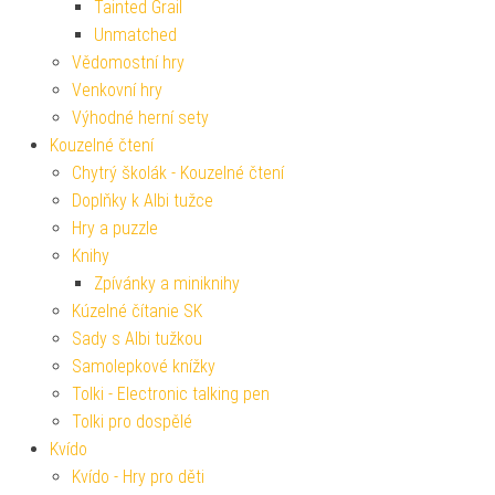
Tainted Grail
Unmatched
Vědomostní hry
Venkovní hry
Výhodné herní sety
Kouzelné čtení
Chytrý školák - Kouzelné čtení
Doplňky k Albi tužce
Hry a puzzle
Knihy
Zpívánky a miniknihy
Kúzelné čítanie SK
Sady s Albi tužkou
Samolepkové knížky
Tolki - Electronic talking pen
Tolki pro dospělé
Kvído
Kvído - Hry pro děti