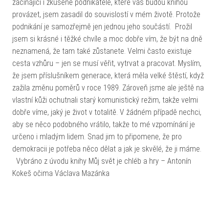
začínající i zkušené podnikatele, které vás budou knihou
provázet, jsem zasadil do souvislostí v mém životě. Protože
podnikání je samozřejmě jen jednou jeho součástí. Prožil
jsem si krásné i těžké chvíle a moc dobře vím, že být na dně
neznamená, že tam také zůstanete. Velmi často existuje
cesta vzhůru – jen se musí věřit, vytrvat a pracovat. Myslím,
že jsem příslušníkem generace, která měla velké štěstí, když
zažila změnu poměrů v roce 1989. Zároveň jsme ale ještě na
vlastní kůži ochutnali starý komunistický režim, takže velmi
dobře víme, jaký je život v totalitě. V žádném případě nechci,
aby se něco podobného vrátilo, takže to mé vzpomínání je
určeno i mladým lidem. Snad jim to připomene, že pro
demokracii je potřeba něco dělat a jak je skvělé, že ji máme.
Vybráno z úvodu knihy Můj svět je chléb a hry – Antonín
Kokeš očima Václava Mazánka