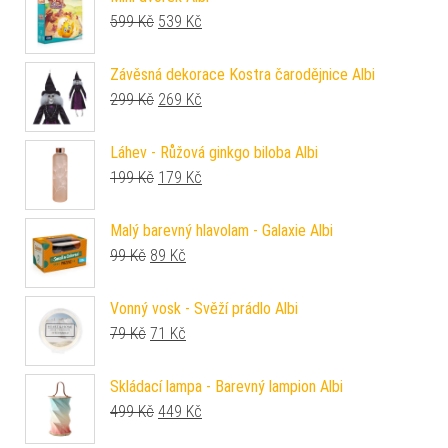
Původní cena byla: 599 Kč.
Aktuální cena je: 539 Kč.
599
Kč
539
Kč
Závěsná dekorace Kostra čarodějnice Albi
Původní cena byla: 299 Kč.
Aktuální cena je: 269 Kč.
299
Kč
269
Kč
Láhev - Růžová ginkgo biloba Albi
Původní cena byla: 199 Kč.
Aktuální cena je: 179 Kč.
199
Kč
179
Kč
Malý barevný hlavolam - Galaxie Albi
Původní cena byla: 99 Kč.
Aktuální cena je: 89 Kč.
99
Kč
89
Kč
Vonný vosk - Svěží prádlo Albi
Původní cena byla: 79 Kč.
Aktuální cena je: 71 Kč.
79
Kč
71
Kč
Skládací lampa - Barevný lampion Albi
Původní cena byla: 499 Kč.
Aktuální cena je: 449 Kč.
499
Kč
449
Kč