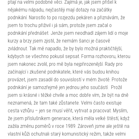
ptají na velmi podobné věci. Zajímá je, jak jsem přišel k
nějakému nápadu, nejčastěji mají dotazy na začátky
podnikání. Narostlo to po rozjezdu pekáren a přiznávám, že
jsem to trochu přiživil i já sám, protože jsem začal o
podnikání přednášet. Jenže jsem neodhadl zájem lidí o moje
kurzy a brzy jsem zjistil, že nemám šanci je časově
zvládnout. Tak mě napadlo, že by bylo možná praktičtější,
kdybych se všechno pokusil sepsat. Forma rozhovoru, kterou
jsem nakonec zvolil, pro mě byla nejpřirozenější. Rady pro
začínající i zkušené podnikatele, které vás budou knihou
provázet, jsem zasadil do souvislostí v mém životě. Protože
podnikání je samozřejmě jen jednou jeho součástí. Prožil
jsem si krásné i těžké chvíle a moc dobře vím, že být na dně
neznamená, že tam také zůstanete. Velmi často existuje
cesta vzhůru – jen se musí věřit, vytrvat a pracovat. Myslím,
že jsem příslušníkem generace, která měla velké štěstí, když
zažila změnu poměrů v roce 1989. Zároveň jsme ale ještě na
vlastní kůži ochutnali starý komunistický režim, takže velmi