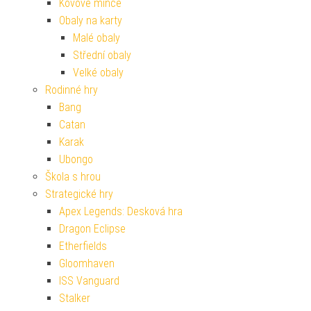
Kovové mince
Obaly na karty
Malé obaly
Střední obaly
Velké obaly
Rodinné hry
Bang
Catan
Karak
Ubongo
Škola s hrou
Strategické hry
Apex Legends: Desková hra
Dragon Eclipse
Etherfields
Gloomhaven
ISS Vanguard
Stalker