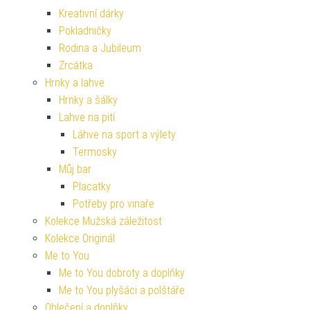
Kreativní dárky
Pokladničky
Rodina a Jubileum
Zrcátka
Hrnky a lahve
Hrnky a šálky
Lahve na pití
Láhve na sport a výlety
Termosky
Můj bar
Placatky
Potřeby pro vinaře
Kolekce Mužská záležitost
Kolekce Originál
Me to You
Me to You dobroty a doplňky
Me to You plyšáci a polštáře
Oblečení a doplňky