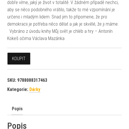
dobře víme, jaký je život v totalitě. V žádném případě nechci,
aby se něco podobného vrátilo, takže to mé vzpomínání je
určeno i mladým lidem. Snad jim to připomene, že pro
demokracii je potřeba něco dělat a jak je skvělé, že ji máme.
Vybráno z úvodu knihy Můj svět je chléb a hry – Antonín
Kokeš očima Václava Mazánka
KOUPIT
SKU:
9788088317463
Kategorie:
Dárky
Popis
Popis