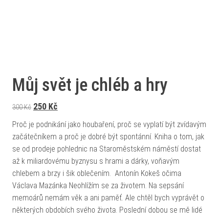
Můj svět je chléb a hry
Původní cena byla: 300 Kč.
Aktuální cena je: 250 Kč.
250
Kč
300
Kč
Proč je podnikání jako houbaření, proč se vyplatí být zvídavým
začátečníkem a proč je dobré být spontánní. Kniha o tom, jak
se od prodeje pohlednic na Staroměstském náměstí dostat
až k miliardovému byznysu s hrami a dárky, voňavým
chlebem a brzy i šik oblečením. Antonín Kokeš očima
Václava Mazánka Neohlížím se za životem. Na sepsání
memoárů nemám věk a ani paměť. Ale chtěl bych vyprávět o
některých obdobích svého života. Poslední dobou se mě lidé