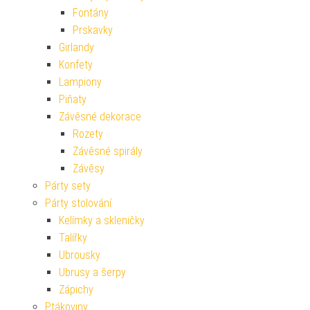
Fontány
Prskavky
Girlandy
Konfety
Lampiony
Piňaty
Závěsné dekorace
Rozety
Závěsné spirály
Závěsy
Párty sety
Párty stolování
Kelímky a skleničky
Talířky
Ubrousky
Ubrusy a šerpy
Zápichy
Ptákoviny