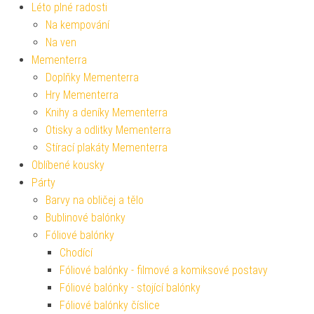
Léto plné radosti
Na kempování
Na ven
Mementerra
Doplňky Mementerra
Hry Mementerra
Knihy a deníky Mementerra
Otisky a odlitky Mementerra
Stírací plakáty Mementerra
Oblíbené kousky
Párty
Barvy na obličej a tělo
Bublinové balónky
Fóliové balónky
Chodící
Fóliové balónky - filmové a komiksové postavy
Fóliové balónky - stojící balónky
Fóliové balónky číslice