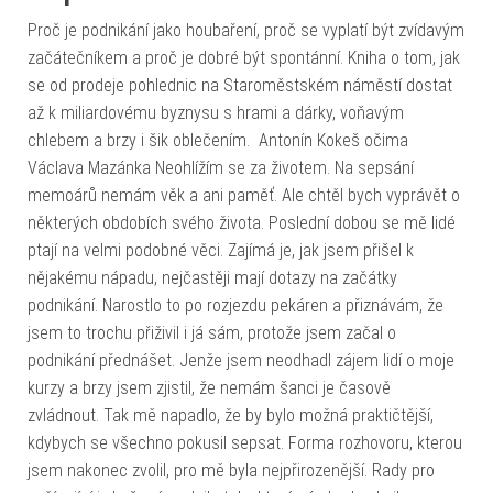
Proč je podnikání jako houbaření, proč se vyplatí být zvídavým
začátečníkem a proč je dobré být spontánní. Kniha o tom, jak
se od prodeje pohlednic na Staroměstském náměstí dostat
až k miliardovému byznysu s hrami a dárky, voňavým
chlebem a brzy i šik oblečením. Antonín Kokeš očima
Václava Mazánka Neohlížím se za životem. Na sepsání
memoárů nemám věk a ani paměť. Ale chtěl bych vyprávět o
některých obdobích svého života. Poslední dobou se mě lidé
ptají na velmi podobné věci. Zajímá je, jak jsem přišel k
nějakému nápadu, nejčastěji mají dotazy na začátky
podnikání. Narostlo to po rozjezdu pekáren a přiznávám, že
jsem to trochu přiživil i já sám, protože jsem začal o
podnikání přednášet. Jenže jsem neodhadl zájem lidí o moje
kurzy a brzy jsem zjistil, že nemám šanci je časově
zvládnout. Tak mě napadlo, že by bylo možná praktičtější,
kdybych se všechno pokusil sepsat. Forma rozhovoru, kterou
jsem nakonec zvolil, pro mě byla nejpřirozenější. Rady pro