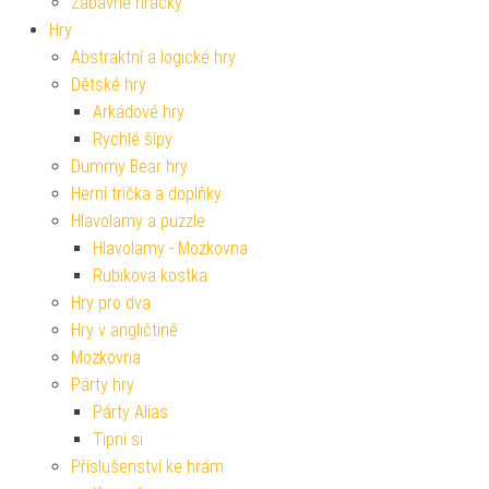
Zábavné hračky
Hry
Abstraktní a logické hry
Dětské hry
Arkádové hry
Rychlé šípy
Dummy Bear hry
Herní trička a doplňky
Hlavolamy a puzzle
Hlavolamy - Mozkovna
Rubikova kostka
Hry pro dva
Hry v angličtině
Mozkovna
Párty hry
Párty Alias
Tipni si
Příslušenství ke hrám