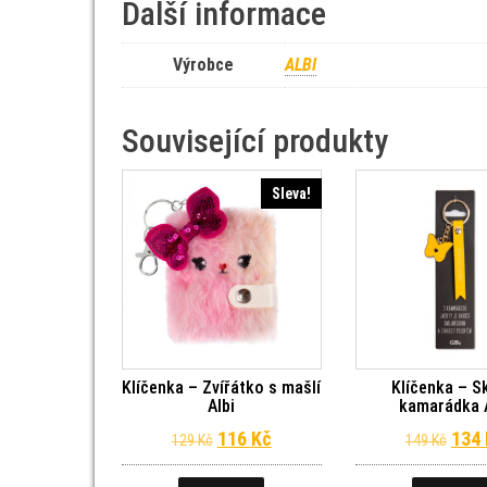
Další informace
Výrobce
ALBI
Související produkty
Sleva!
Klíčenka – Zvířátko s mašlí
Klíčenka – S
Albi
kamarádka 
Původní cena byla: 129 Kč.
Aktuální cena je: 116 Kč.
Půvo
116
Kč
134
129
Kč
149
Kč