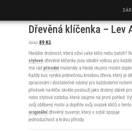
DÁR
Dřevěná klíčenka – Lev A
Původní cena byla: 99 Kč.
Aktuální cena je: 89 Kč.
89
Kč
99
Kč
Hledáte drobnost, která oživí vaše klíče nebo batoh? 
stylové
dřevěné klíčenky jsou ideální volbou pro každé
má rád
přírodní
materiály a hledá vkusný módní dopln
Každý kus vyniká jedinečnou kresbou dřeva, který je dí
zpracování i dostatečně odolný pro každodenní nošení
přívěsek na klíče skvěle poslouží jako drobný dárek pro
nebo stylová ozdoba, která zaujme na první pohled. Vy
svůj oblíbený motiv a doplňte svůj svazek klíčů o tento
originální
dřevěný suvenýr, který v sobě spojuje
jednoduchost a krásu přírody.