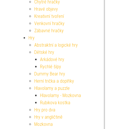
Chytré hračky
Hravé objevy
Kreativní tvoření
Venkovní hračky
Zábavné hračky
Hry
Abstraktní a logické hry
Dětské hry
Arkádové hry
Rychlé šípy
Dummy Bear hry
Herní trička a doplňky
Hlavolamy a puzzle
Hlavolamy - Mozkovna
Rubikova kostka
Hry pro dva
Hry v angličtině
Mozkovna