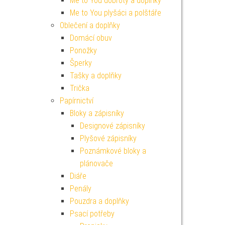
Me to You dobroty a doplňky
Me to You plyšáci a polštáře
Oblečení a doplňky
Domácí obuv
Ponožky
Šperky
Tašky a doplňky
Trička
Papírnictví
Bloky a zápisníky
Designové zápisníky
Plyšové zápisníky
Poznámkové bloky a
plánovače
Diáře
Penály
Pouzdra a doplňky
Psací potřeby