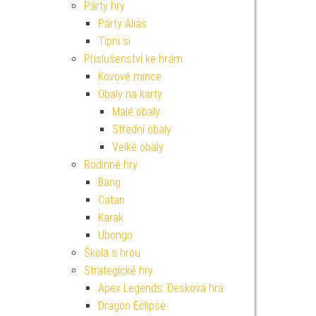
Párty hry
Párty Alias
Tipni si
Příslušenství ke hrám
Kovové mince
Obaly na karty
Malé obaly
Střední obaly
Velké obaly
Rodinné hry
Bang
Catan
Karak
Ubongo
Škola s hrou
Strategické hry
Apex Legends: Desková hra
Dragon Eclipse