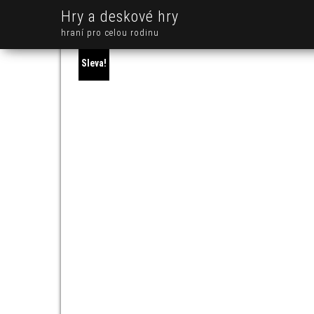
Hry a deskové hry
hraní pro celou rodinu
Sleva!