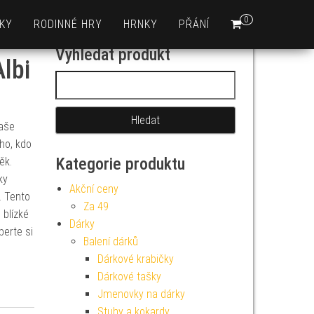
0
KY
RODINNÉ HRY
HRNKY
PŘÁNÍ
Vyhledat produkt
lbi
Vyhledávání
Naše
ho, kdo
Kategorie produktu
ěk.
ky
Akční ceny
. Tento
Za 49
 blízké
Dárky
berte si
Balení dárků
Dárkové krabičky
Dárkové tašky
Jmenovky na dárky
Stuhy a kokardy