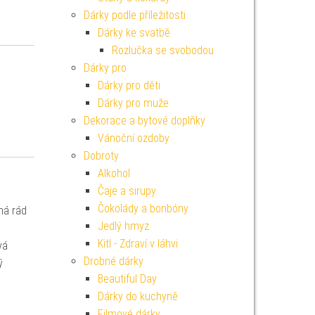
Dárky podle příležitosti
Dárky ke svatbě
Rozlučka se svobodou
Dárky pro
Dárky pro děti
Dárky pro muže
Dekorace a bytové doplňky
Vánoční ozdoby
Dobroty
Alkohol
Čaje a sirupy
Čokolády a bonbóny
má rád
Jedlý hmyz
Kitl - Zdraví v láhvi
vá
Drobné dárky
ý
Beautiful Day
Dárky do kuchyně
Filmové dárky