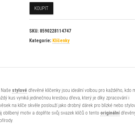
KOUPIT
SKU:
8590228114747
Kategorie:
Klíčenky
h? Naše
stylové
dřevěné klíčenky jsou ideální volbou pro každého, kdo 
dý kus vyniká jedinečnou kresbou dřeva, který je díky zpracování i
ěsek na klíče skvěle poslouží jako drobný dárek pro blízké nebo stylo
j oblíbený motiv a doplňte svůj svazek klíčů o tento
originální
dřevěn
řírody.