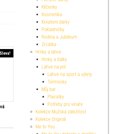
Klíčenky
Kosmetika
Kreativní dárky
Pokladničky
Rodina a Jubileum
Zrcátka
Hrnky a lahve
Sleva!
Hrnky a šálky
Lahve na pití
Láhve na sport a výlety
Termosky
Můj bar
Placatky
Potřeby pro vinaře
ová
Kolekce Mužská záležitost
Kolekce Originál
í cena byla: 129 Kč.
Aktuální cena je: 116 Kč.
Me to You