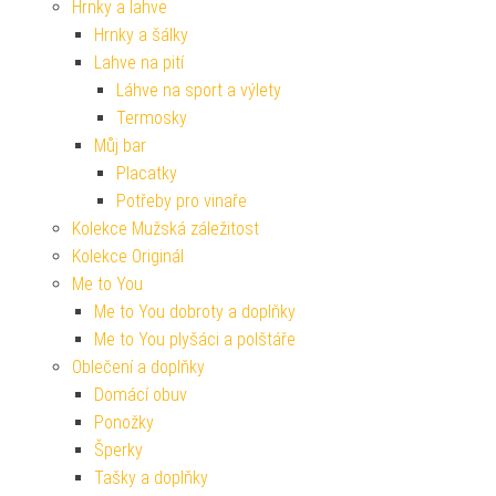
Hrnky a lahve
Hrnky a šálky
Lahve na pití
Láhve na sport a výlety
Termosky
Můj bar
Placatky
Potřeby pro vinaře
Kolekce Mužská záležitost
Kolekce Originál
Me to You
Me to You dobroty a doplňky
Me to You plyšáci a polštáře
Oblečení a doplňky
Domácí obuv
Ponožky
Šperky
Tašky a doplňky