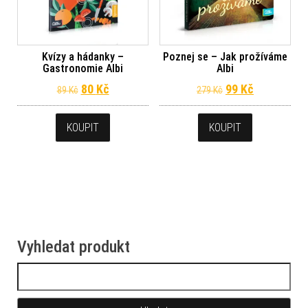
Kvízy a hádanky –
Poznej se – Jak prožíváme
Gastronomie Albi
Albi
Původní cena byla: 89 Kč.
Aktuální cena je: 80 Kč.
Původní cena byl
Aktuální ce
80
Kč
99
Kč
89
Kč
279
Kč
KOUPIT
KOUPIT
Vyhledat produkt
Vyhledávání