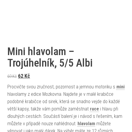
Mini hlavolam –
Trojúhelník, 5/5 Albi
Původní cena byla: 69 Kč.
Aktuální cena je: 62 Kč.
62
Kč
69
Kč
Procvičte svou zručnost, pozornost a jemnou motoriku s
mini
hlavolamy z edice Mozkovna. Najdete je v malé krabičce
podobné krabičce od sirek, která se snadno vejde do každé
větší kapsy, takže vám pomůže zaměstnat
ruce
i hlavu při
dlouhých cestách. Součástí balení je i návod s řešením, kam
můžete v případě nouze nahlédnout.
hlavolam
můžete
věnovat i jako malý dárek. Na výběr máte ze 12 různých