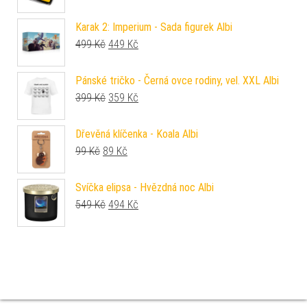
Karak 2: Imperium - Sada figurek Albi
Původní cena byla: 499 Kč.
Aktuální cena je: 449 Kč.
499
Kč
449
Kč
Pánské tričko - Černá ovce rodiny, vel. XXL Albi
Původní cena byla: 399 Kč.
Aktuální cena je: 359 Kč.
399
Kč
359
Kč
Dřevěná klíčenka - Koala Albi
Původní cena byla: 99 Kč.
Aktuální cena je: 89 Kč.
99
Kč
89
Kč
Svíčka elipsa - Hvězdná noc Albi
Původní cena byla: 549 Kč.
Aktuální cena je: 494 Kč.
549
Kč
494
Kč