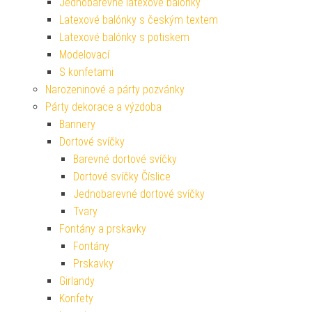
Jednobarevné latexové balónky
Latexové balónky s českým textem
Latexové balónky s potiskem
Modelovací
S konfetami
Narozeninové a párty pozvánky
Párty dekorace a výzdoba
Bannery
Dortové svíčky
Barevné dortové svíčky
Dortové svíčky Číslice
Jednobarevné dortové svíčky
Tvary
Fontány a prskavky
Fontány
Prskavky
Girlandy
Konfety