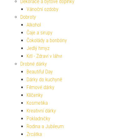
Dekorace a bytové doplňky
Vánoční ozdoby
Dobroty
Alkohol
Čaje a sirupy
Čokolády a bonbóny
Jedlý hmyz
Kitl - Zdraví v láhvi
Drobné dárky
Beautiful Day
Dárky do kuchyně
Filmové dárky
Klíčenky
Kosmetika
Kreativní dárky
Pokladničky
Rodina a Jubileum
Zrcátka