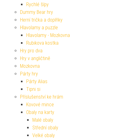
Rychlé šípy
Dummy Bear hry
Herní trička a doplňky
Hlavolamy a puzzle
Hlavolamy - Mozkovna
Rubikova kostka
Hry pro dva
Hry v angličtině
Mozkovna
Párty hry
Párty Alias
Tipni si
Příslušenství ke hrám
Kovové mince
Obaly na karty
Malé obaly
Střední obaly
Velké obaly