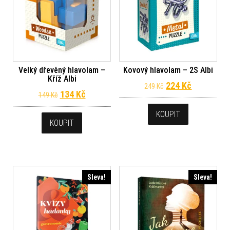
Velký dřevěný hlavolam –
Kovový hlavolam – 2S Albi
Kříž Albi
Původní cena byl
Aktuální c
224
Kč
249
Kč
Původní cena byla: 149 Kč.
Aktuální cena je: 134 Kč.
134
Kč
149
Kč
KOUPIT
KOUPIT
Sleva!
Sleva!