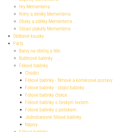
Hry Mementerra
Knihy a deníky Mementerra
Otisky a odlitky Mementerra
Stírací plakáty Mementerra
Oblíbené kousky
Párty
Barvy na obličej a tělo
Bublinové balónky
Fóliové balónky
Chodící
Fóliové balónky - filmové a komiksové postavy
Fóliové balónky - stojící balónky
Fóliové balónky číslice
Fóliové balónky s českým textem
Fóliové balónky s potiskem
Jednobarevné fóliové balónky
Nápisy
Fóliové balónky