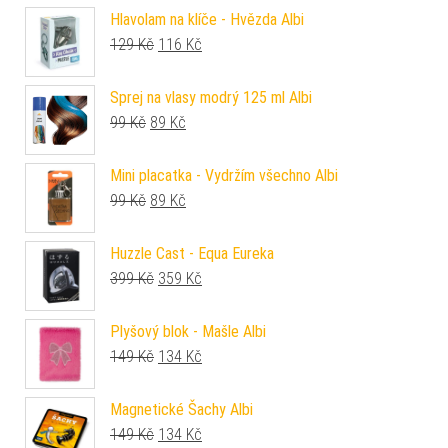
Hlavolam na klíče - Hvězda Albi
Původní cena byla: 129 Kč.
Aktuální cena je: 116 Kč.
129
Kč
116
Kč
Sprej na vlasy modrý 125 ml Albi
Původní cena byla: 99 Kč.
Aktuální cena je: 89 Kč.
99
Kč
89
Kč
Mini placatka - Vydržím všechno Albi
Původní cena byla: 99 Kč.
Aktuální cena je: 89 Kč.
99
Kč
89
Kč
Huzzle Cast - Equa Eureka
Původní cena byla: 399 Kč.
Aktuální cena je: 359 Kč.
399
Kč
359
Kč
Plyšový blok - Mašle Albi
Původní cena byla: 149 Kč.
Aktuální cena je: 134 Kč.
149
Kč
134
Kč
Magnetické Šachy Albi
Původní cena byla: 149 Kč.
Aktuální cena je: 134 Kč.
149
Kč
134
Kč