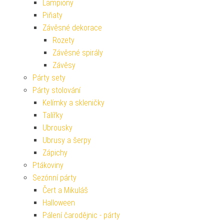
Lampiony
Piňaty
Závěsné dekorace
Rozety
Závěsné spirály
Závěsy
Párty sety
Párty stolování
Kelímky a skleničky
Talířky
Ubrousky
Ubrusy a šerpy
Zápichy
Ptákoviny
Sezónní párty
Čert a Mikuláš
Halloween
Pálení čarodějnic - párty