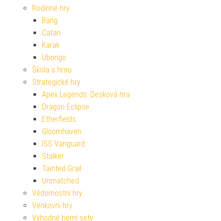
Rodinné hry
Bang
Catan
Karak
Ubongo
Škola s hrou
Strategické hry
Apex Legends: Desková hra
Dragon Eclipse
Etherfields
Gloomhaven
ISS Vanguard
Stalker
Tainted Grail
Unmatched
Vědomostní hry
Venkovní hry
Výhodné herní sety