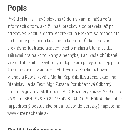
Popis
Prvý diel knihy Hravé slovenské dejiny vám prináša veľa
informácií o tom, ako žili naši predkovia od praveku až po
stredovek. Spolu s deťmi Andrejkou a Peťkom sa prenesiete
do histórie pomocou kúzelného kameňa. Čakajú na vás
prekrásne ilustrácie akademického maliara Stana Lajdu,
zábavná
hra na konci knihy a nechýbajú ani vaše obľúbené
kvízy. Táto kniha je výborným doplnkom pri výučbe dejepisu.
Kniha obsahuje viac ako 1 800 zvukov. Knižku nahovorili
Michaela Kapráliková a Martin Kaprálik. Ilustrácie: akad. mal.
Stanislav Lajda Text: Mgr. Zuzana Porubčanová Odborný
garant: Mgr. Jana Mellnerová, PhD. Rozmery knižky: 22,9 cm x
26,9 cm ISBN: 978-80-89773-42-8 AUDIO SÚBOR Audio súbor
(aj podrobný postup ako pridať súbor do ceruzky) nájdete na
www.kuzelnecitanie.sk.