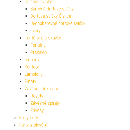
Dortové svíčky
Barevné dortové svíčky
Dortové svíčky Číslice
Jednobarevné dortové svíčky
Tvary
Fontány a prskavky
Fontány
Prskavky
Girlandy
Konfety
Lampiony
Piňaty
Závěsné dekorace
Rozety
Závěsné spirály
Závěsy
Párty sety
Párty stolování