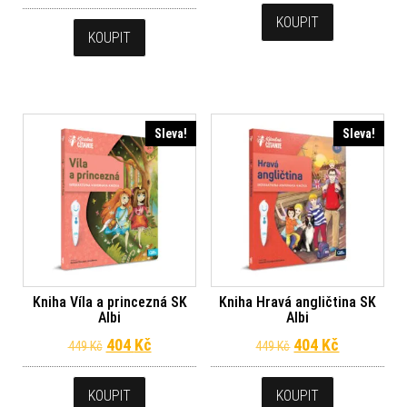
KOUPIT
KOUPIT
Sleva!
Sleva!
Kniha Víla a princezná SK
Kniha Hravá angličtina SK
Albi
Albi
Původní cena byla: 449 Kč.
Aktuální cena je: 404 Kč.
Původní cena byl
Aktuální c
404
Kč
404
Kč
449
Kč
449
Kč
KOUPIT
KOUPIT