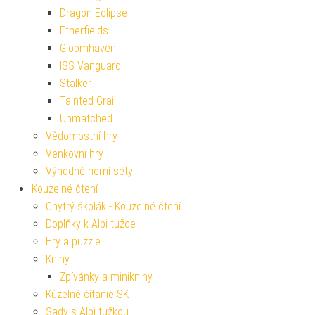
Dragon Eclipse
Etherfields
Gloomhaven
ISS Vanguard
Stalker
Tainted Grail
Unmatched
Vědomostní hry
Venkovní hry
Výhodné herní sety
Kouzelné čtení
Chytrý školák - Kouzelné čtení
Doplňky k Albi tužce
Hry a puzzle
Knihy
Zpívánky a miniknihy
Kúzelné čítanie SK
Sady s Albi tužkou