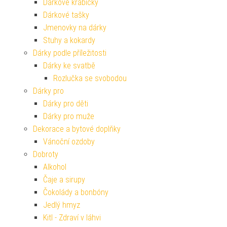
Dárkové krabičky
Dárkové tašky
Jmenovky na dárky
Stuhy a kokardy
Dárky podle příležitosti
Dárky ke svatbě
Rozlučka se svobodou
Dárky pro
Dárky pro děti
Dárky pro muže
Dekorace a bytové doplňky
Vánoční ozdoby
Dobroty
Alkohol
Čaje a sirupy
Čokolády a bonbóny
Jedlý hmyz
Kitl - Zdraví v láhvi