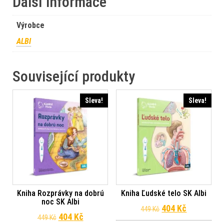
Další informace
Výrobce
ALBI
Související produkty
Sleva!
Sleva!
Kniha Rozprávky na dobrú
Kniha Ľudské telo SK Albi
noc SK Albi
Původní cena byl
Aktuální c
404
Kč
449
Kč
Původní cena byla: 449 Kč.
Aktuální cena je: 404 Kč.
404
Kč
449
Kč