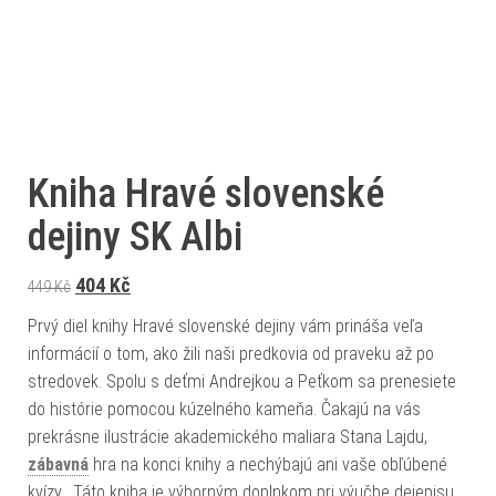
Kniha Hravé slovenské
dejiny SK Albi
Původní cena byla: 449 Kč.
Aktuální cena je: 404 Kč.
404
Kč
449
Kč
Prvý diel knihy Hravé slovenské dejiny vám prináša veľa
informácií o tom, ako žili naši predkovia od praveku až po
stredovek. Spolu s deťmi Andrejkou a Peťkom sa prenesiete
do histórie pomocou kúzelného kameňa. Čakajú na vás
prekrásne ilustrácie akademického maliara Stana Lajdu,
zábavná
hra na konci knihy a nechýbajú ani vaše obľúbené
kvízy. Táto kniha je výborným doplnkom pri výučbe dejepisu.