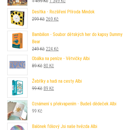
Původní cena byla: 1 499 Kč.
Aktuální cena je: 1 349 Kč.
1 499
Kč
1 349
Kč
Desítka - Rozšíření Příroda Mindok
Původní cena byla: 299 Kč.
Aktuální cena je: 269 Kč.
299
Kč
269
Kč
Bambilion - Soubor dětských her do kapsy Dummy
Bear
Původní cena byla: 249 Kč.
Aktuální cena je: 224 Kč.
249
Kč
224
Kč
Obálka na peníze - Větvičky Albi
Původní cena byla: 89 Kč.
Aktuální cena je: 80 Kč.
89
Kč
80
Kč
Žebříky a hadi na cesty Albi
Původní cena byla: 99 Kč.
Aktuální cena je: 89 Kč.
99
Kč
89
Kč
Oznámení s překvapením - Budeš dědeček Albi
99
Kč
Balónek fóliový Jsi naše hvězda Albi