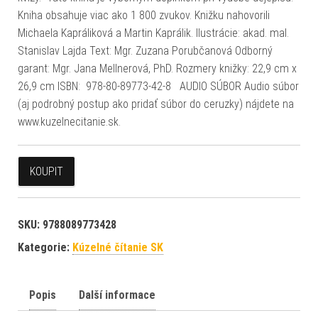
Kniha obsahuje viac ako 1 800 zvukov. Knižku nahovorili
Michaela Kapráliková a Martin Kaprálik. Ilustrácie: akad. mal.
Stanislav Lajda Text: Mgr. Zuzana Porubčanová Odborný
garant: Mgr. Jana Mellnerová, PhD. Rozmery knižky: 22,9 cm x
26,9 cm ISBN: 978-80-89773-42-8 AUDIO SÚBOR Audio súbor
(aj podrobný postup ako pridať súbor do ceruzky) nájdete na
www.kuzelnecitanie.sk.
KOUPIT
SKU:
9788089773428
Kategorie:
Kúzelné čítanie SK
Popis
Další informace