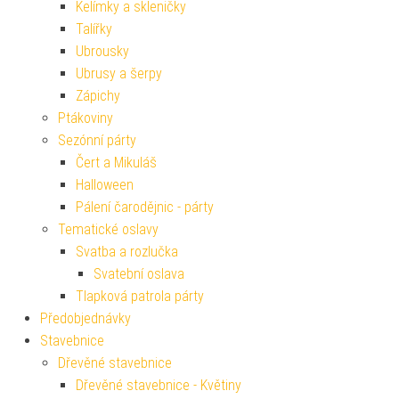
Kelímky a skleničky
Talířky
Ubrousky
Ubrusy a šerpy
Zápichy
Ptákoviny
Sezónní párty
Čert a Mikuláš
Halloween
Pálení čarodějnic - párty
Tematické oslavy
Svatba a rozlučka
Svatební oslava
Tlapková patrola párty
Předobjednávky
Stavebnice
Dřevěné stavebnice
Dřevěné stavebnice - Květiny