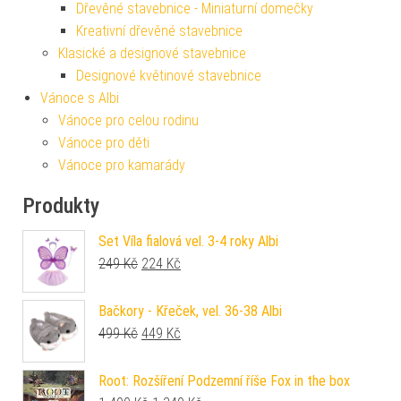
Dřevěné stavebnice - Miniaturní domečky
Kreativní dřevěné stavebnice
Klasické a designové stavebnice
Designové květinové stavebnice
Vánoce s Albi
Vánoce pro celou rodinu
Vánoce pro děti
Vánoce pro kamarády
Produkty
Set Víla fialová vel. 3-4 roky Albi
Původní cena byla: 249 Kč.
Aktuální cena je: 224 Kč.
249
Kč
224
Kč
Bačkory - Křeček, vel. 36-38 Albi
Původní cena byla: 499 Kč.
Aktuální cena je: 449 Kč.
499
Kč
449
Kč
Root: Rozšíření Podzemní říše Fox in the box