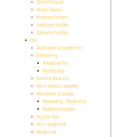
Chytré hračky
Hravé objevy
Kreativní tvoření
Venkovní hračky
Zábavné hračky
Hry
Abstraktní a logické hry
Dětské hry
Arkádové hry
Rychlé šípy
Dummy Bear hry
Herní trička a doplňky
Hlavolamy a puzzle
Hlavolamy - Mozkovna
Rubikova kostka
Hry pro dva
Hry v angličtině
Mozkovna