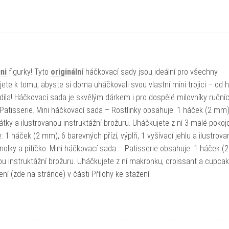
ni
figurky! Tyto
originální
háčkovací sady jsou ideální pro všechny
jete k tomu, abyste si doma uháčkovali svou vlastní mini trojici – od 
o díla! Háčkovací sada je skvělým dárkem i pro dospělé milovníky ručníc
 Patisserie. Mini háčkovací sada – Rostlinky obsahuje: 1 háček (2 mm)
drátky a ilustrovanou instruktážní brožuru. Uháčkujete z ní 3 malé pokoj
 1 háček (2 mm), 6 barevných přízí, výplň, 1 vyšívací jehlu a ilustrov
anolky a pitíčko. Mini háčkovací sada – Patisserie obsahuje: 1 háček (
vanou instruktážní brožuru. Uháčkujete z ní makronku, croissant a cupca
ní (zde na stránce) v části Přílohy ke stažení.