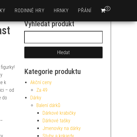
0
KY
RODINNÉ HRY
HRNKY
PŘÁNÍ
Vyhledat produkt
ast
Vyhledávání
figurky!
Kategorie produktu
ny
te k
Akční ceny
ici – od
Za 49
e do
Dárky
Balení dárků
Dárkové krabičky
 –
Dárkové tašky
Jmenovky na dárky
ky
Stuhy a kokardy