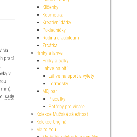
Klíčenky
Kosmetika
Kreativní dárky
Pokladničky
Rodina a Jubileum
Zrcátka
háčku
Hrnky a lahve
h prací.
Hrnky a šálky
,
Lahve na pití
ovky v
Láhve na sport a výlety
anou
Termosky
2 mm),
Můj bar
ke.
sady
Placatky
Potřeby pro vinaře
Kolekce Mužská záležitost
Kolekce Originál
Me to You