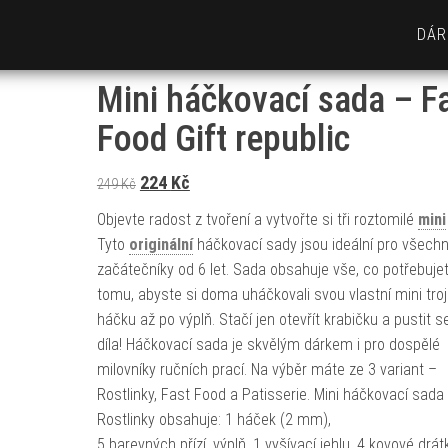
DÁR
Mini háčkovací sada – F
Food Gift republic
Původní cena byla: 249 Kč.
Aktuální cena je: 224 Kč.
224
Kč
249
Kč
Objevte radost z tvoření a vytvořte si tři roztomilé
mini
Tyto
originální
háčkovací sady jsou ideální pro všech
začátečníky od 6 let. Sada obsahuje vše, co potřebuje
tomu, abyste si doma uháčkovali svou vlastní mini troj
háčku až po výplň. Stačí jen otevřít krabičku a pustit s
díla! Háčkovací sada je skvělým dárkem i pro dospělé
milovníky ručních prací. Na výběr máte ze 3 variant –
Rostlinky, Fast Food a Patisserie. Mini háčkovací sada
Rostlinky obsahuje: 1 háček (2 mm),
5 barevných přízí, výplň, 1 vyšívací jehlu, 4 kovové drát