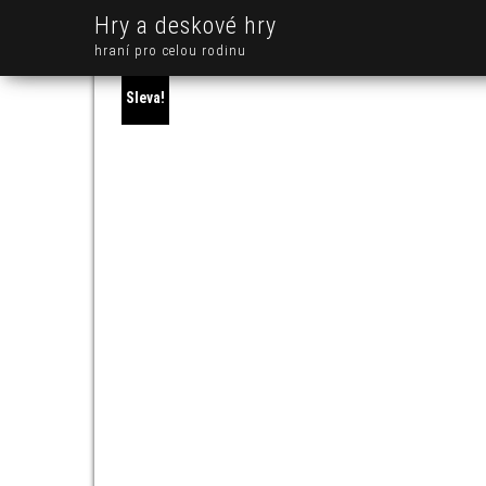
Hry a deskové hry
hraní pro celou rodinu
Sleva!