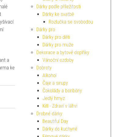
malé
Dárky podle příležitosti
d
Dárky ke svatbě
yšívací
Rozlučka se svobodou
ní
Dárky pro
Dárky pro děti
Dárky pro muže
Dekorace a bytové doplňky
ant a
Vánoční ozdoby
darma ke
Dobroty
Alkohol
Čaje a sirupy
Čokolády a bonbóny
Jedlý hmyz
Kitl - Zdraví v láhvi
Drobné dárky
Beautiful Day
Dárky do kuchyně
Filmové dárky