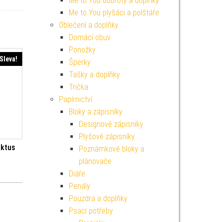
Me to You dobroty a doplňky
Me to You plyšáci a polštáře
Oblečení a doplňky
Domácí obuv
Ponožky
Sleva!
Šperky
Tašky a doplňky
Trička
Papírnictví
Bloky a zápisníky
Designové zápisníky
Plyšové zápisníky
aktus
Poznámkové bloky a
plánovače
í cena byla: 179 Kč.
Aktuální cena je: 161 Kč.
Diáře
Penály
Pouzdra a doplňky
Psací potřeby