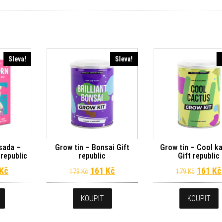
Sleva!
Sleva!
sada –
Grow tin – Bonsai Gift
Grow tin – Cool k
republic
republic
Gift republic
dní cena byla: 249 Kč.
Aktuální cena je: 224 Kč.
Původní cena byla: 179 Kč.
Aktuální cena je: 161 Kč.
Původn
Kč
161
Kč
161
Kč
179
Kč
179
Kč
KOUPIT
KOUPIT