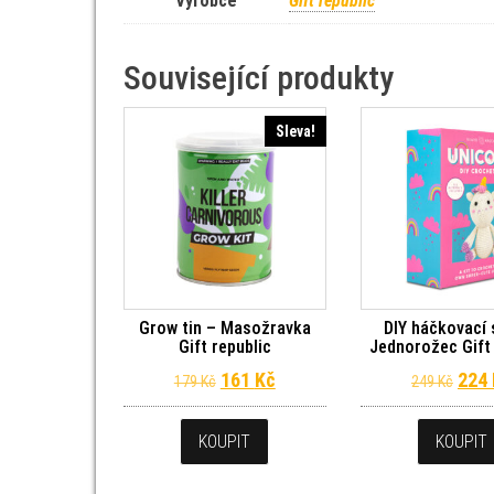
Výrobce
Gift republic
Související produkty
Sleva!
Grow tin – Masožravka
DIY háčkovací 
Gift republic
Jednorožec Gift 
Původní cena byla: 179 Kč.
Aktuální cena je: 161 Kč.
Půvo
161
Kč
224
179
Kč
249
Kč
KOUPIT
KOUPIT