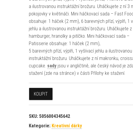
a ilustrovanou instruktážní brožuru. Uháčkujete z ní 3 
pokojovky v květináči. Mini háčkovací sada – Fast Foo
obsahuje: 1 háček (2 mm), 6 barevných přízí, výplň, 1 v
jehlu a ilustrovanou instruktážní brožuru. Uháčkujete z 
hamburger, hranolky a pitíčko. Mini háčkovací sada –
Patisserie obsahuje: 1 háček (2 mm),
5 barevných přízí, výplň, 1 vyšívací jehlu a ilustrovanou
instruktážní brožuru. Uháčkujete z ní makronku, croiss
cupcake.
sady
jsou v angličtině, ale český návod je z
stažení (zde na stránce) v části Přílohy ke stažení.
KOUPIT
SKU:
5056004345642
Kategorie:
Kreativní dárky