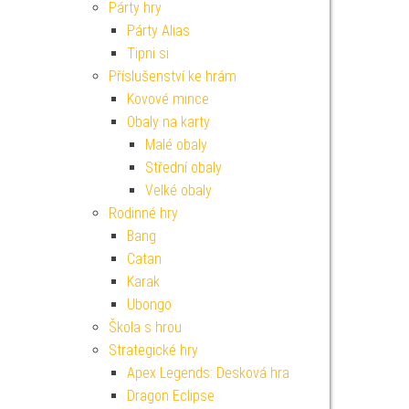
Párty hry
Párty Alias
Tipni si
Příslušenství ke hrám
Kovové mince
Obaly na karty
Malé obaly
Střední obaly
Velké obaly
Rodinné hry
Bang
Catan
Karak
Ubongo
Škola s hrou
Strategické hry
Apex Legends: Desková hra
Dragon Eclipse