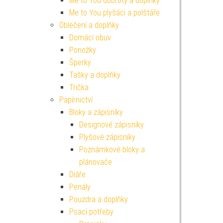
Me to You dobroty a doplňky
Me to You plyšáci a polštáře
Oblečení a doplňky
Domácí obuv
Ponožky
Šperky
Tašky a doplňky
Trička
Papírnictví
Bloky a zápisníky
Designové zápisníky
Plyšové zápisníky
Poznámkové bloky a
plánovače
Diáře
Penály
Pouzdra a doplňky
Psací potřeby