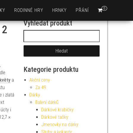
0
KY
RODINNÉ HRY
HRNKY
PŘÁNÍ
Vyhledat produkt
 2
Vyhledávání
,
Kategorie produktu
le.
květy
a
Akční ceny
stu
Za 49
 i zlatá
Dárky
ext
Balení dárků
úcty i
Dárkové krabičky
12,7 ×
Dárkové tašky
Jmenovky na dárky
Stuhy a kokardy