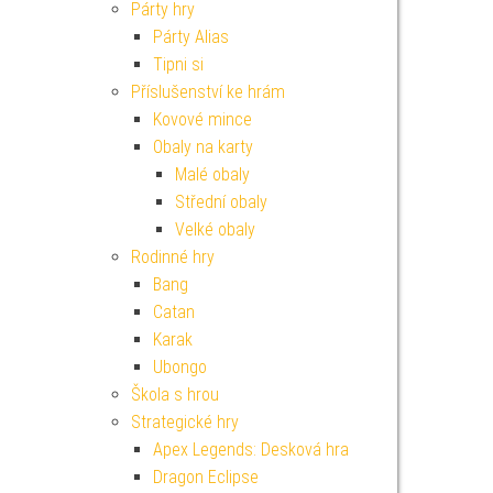
Párty hry
Párty Alias
Tipni si
Příslušenství ke hrám
Kovové mince
Obaly na karty
Malé obaly
Střední obaly
Velké obaly
Rodinné hry
Bang
Catan
Karak
Ubongo
Škola s hrou
Strategické hry
Apex Legends: Desková hra
Dragon Eclipse