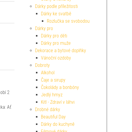
Dárky podle příležitosti
Dárky ke svatbě
Rozlučka se svobodou
Dárky pro
Dárky pro děti
Dárky pro muže
Dekorace a bytové doplňky
Vánoční ozdoby
Dobroty
Alkohol
Čaje a sirupy
Čokolády a bonbóny
obí 2
Jedlý hmyz
Kitl - Zdraví v láhvi
ka: Ať
Drobné dárky
Beautiful Day
Dárky do kuchyně
Filmové dárky