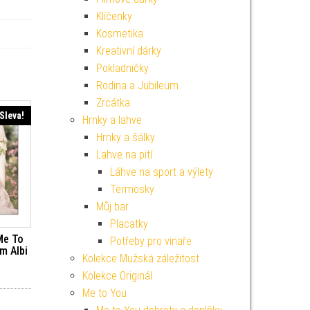
Klíčenky
Kosmetika
Kreativní dárky
Pokladničky
Rodina a Jubileum
Zrcátka
Sleva!
Hrnky a lahve
Hrnky a šálky
Lahve na pití
Láhve na sport a výlety
Termosky
Můj bar
Placatky
Me To
Potřeby pro vinaře
m Albi
Kolekce Mužská záležitost
í cena byla: 99 Kč.
ktuální cena je: 89 Kč.
Kolekce Originál
Me to You