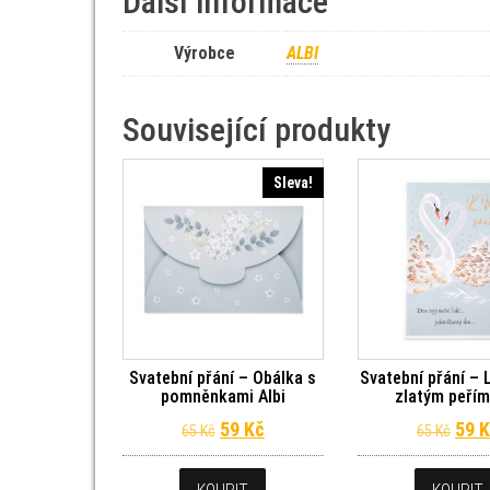
Další informace
Výrobce
ALBI
Související produkty
Sleva!
Svatební přání – Obálka s
Svatební přání – 
pomněnkami Albi
zlatým peřím
Původní cena byla: 65 Kč.
Aktuální cena je: 59 Kč.
Půvo
59
Kč
59
K
65
Kč
65
Kč