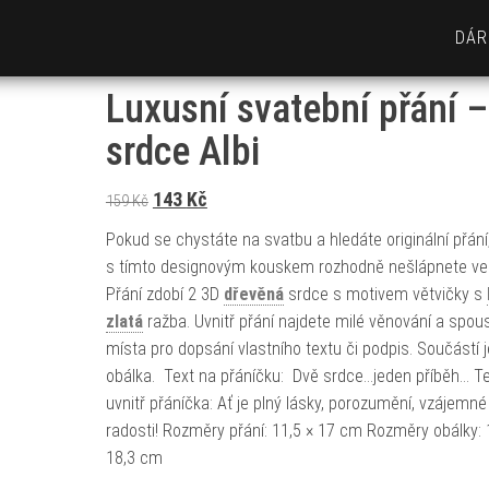
DÁR
Luxusní svatební přání –
srdce Albi
Původní cena byla: 159 Kč.
Aktuální cena je: 143 Kč.
143
Kč
159
Kč
Pokud se chystáte na svatbu a hledáte originální přání
s tímto designovým kouskem rozhodně nešlápnete ved
Přání zdobí 2 3D
dřevěná
srdce s motivem větvičky s
zlatá
ražba. Uvnitř přání najdete milé věnování a spou
místa pro dopsání vlastního textu či podpis. Součástí je
obálka. Text na přáníčku: Dvě srdce…jeden příběh… T
uvnitř přáníčka: Ať je plný lásky, porozumění, vzájemné 
radosti! Rozměry přání: 11,5 × 17 cm Rozměry obálky: 
18,3 cm