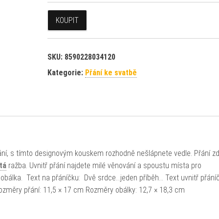
KOUPIT
SKU:
8590228034120
Kategorie:
Přání ke svatbě
řání, s tímto designovým kouskem rozhodně nešlápnete vedle. Přání zd
tá
ražba. Uvnitř přání najdete milé věnování a spoustu místa pro
tá obálka. Text na přáníčku: Dvě srdce…jeden příběh… Text uvnitř přáníč
 Rozměry přání: 11,5 × 17 cm Rozměry obálky: 12,7 × 18,3 cm