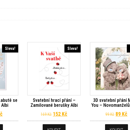
Sleva!
Sleva!
Labutě se
Svatební hrací přání –
3D svatební přání 
 Albi
Zamilované berušky Albi
You – Novomanželů
dní cena byla: 65 Kč.
Aktuální cena je: 59 Kč.
Původní cena byla: 169 Kč.
Aktuální cena je: 152 Kč.
Původn
A
č
152
Kč
89
Kč
169
Kč
99
Kč