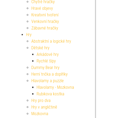
Chytré hračky
Hravé objevy
Kreativní tvoření
Venkovní hračky
Zábavné hračky
Hry
Abstraktní a logické hry
Dětské hry
Arkádové hry
Rychlé šípy
Dummy Bear hry
Herní trička a doplňky
Hlavolamy a puzzle
Hlavolamy - Mozkovna
Rubikova kostka
Hry pro dva
Hry v angličtině
Mozkovna