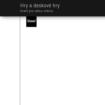
Hry a deskové hry
hraní pro celou rodinu
Sleva!