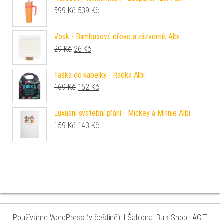
Původní cena byla: 599 Kč.
Aktuální cena je: 539 Kč.
599
Kč
539
Kč
Vosk - Bambusové dřevo a zázvorník Albi
Původní cena byla: 29 Kč.
Aktuální cena je: 26 Kč.
29
Kč
26
Kč
Taška do kabelky - Radka Albi
Původní cena byla: 169 Kč.
Aktuální cena je: 152 Kč.
169
Kč
152
Kč
Luxusní svatební přání - Mickey a Minnie Albi
Původní cena byla: 159 Kč.
Aktuální cena je: 143 Kč.
159
Kč
143
Kč
Používáme WordPress (v češtině).
|
Šablona: Bulk Shop
| ACIT