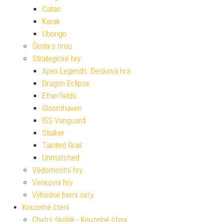
Catan
Karak
Ubongo
Škola s hrou
Strategické hry
Apex Legends: Desková hra
Dragon Eclipse
Etherfields
Gloomhaven
ISS Vanguard
Stalker
Tainted Grail
Unmatched
Vědomostní hry
Venkovní hry
Výhodné herní sety
Kouzelné čtení
Chytrý školák - Kouzelné čtení