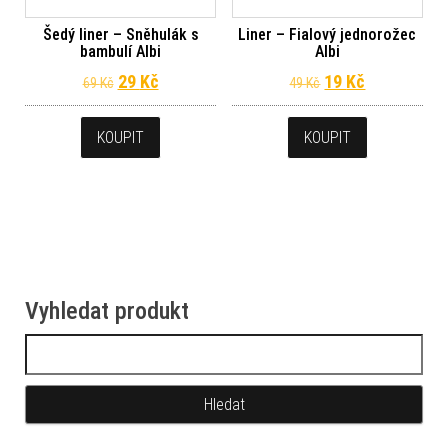
Šedý liner – Sněhulák s
Liner – Fialový jednorožec
bambulí Albi
Albi
Původní cena byla: 69 Kč.
Aktuální cena je: 29 Kč.
Původní cena byl
Aktuální ce
29
Kč
19
Kč
69
Kč
49
Kč
KOUPIT
KOUPIT
Vyhledat produkt
Vyhledávání