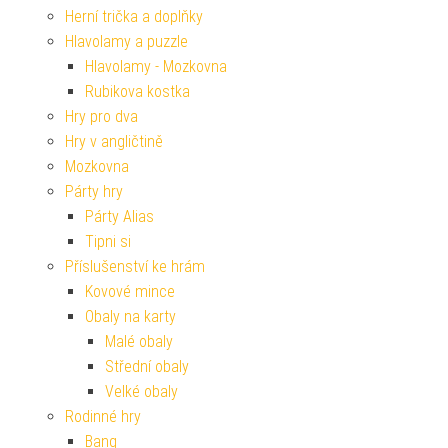
Herní trička a doplňky
Hlavolamy a puzzle
Hlavolamy - Mozkovna
Rubikova kostka
Hry pro dva
Hry v angličtině
Mozkovna
Párty hry
Párty Alias
Tipni si
Příslušenství ke hrám
Kovové mince
Obaly na karty
Malé obaly
Střední obaly
Velké obaly
Rodinné hry
Bang