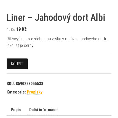
Liner – Jahodový dort Albi
Původní cena byla: 49 Kč.
Aktuální cena je: 19 Kč.
19
Kč
49
Kč
Růžový liner s ozdobou na vršku v motivu jahodového dortu.
Inkoust je černý.
KOUPIT
SKU:
8590228055538
Kategorie:
Propisky
Popis
Další informace