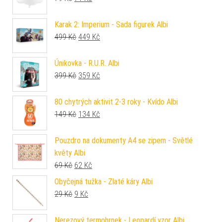
Karak 2: Imperium - Sada figurek Albi
Původní cena byla: 499 Kč.
Aktuální cena je: 449 Kč.
499
Kč
449
Kč
Únikovka - R.U.R. Albi
Původní cena byla: 399 Kč.
Aktuální cena je: 359 Kč.
399
Kč
359
Kč
80 chytrých aktivit 2-3 roky - Kvído Albi
Původní cena byla: 149 Kč.
Aktuální cena je: 134 Kč.
149
Kč
134
Kč
Pouzdro na dokumenty A4 se zipem - Světlé
květy Albi
Původní cena byla: 69 Kč.
Aktuální cena je: 62 Kč.
69
Kč
62
Kč
Obyčejná tužka - Zlaté káry Albi
Původní cena byla: 29 Kč.
Aktuální cena je: 9 Kč.
29
Kč
9
Kč
Nerezový termohrnek - Leopardí vzor Albi