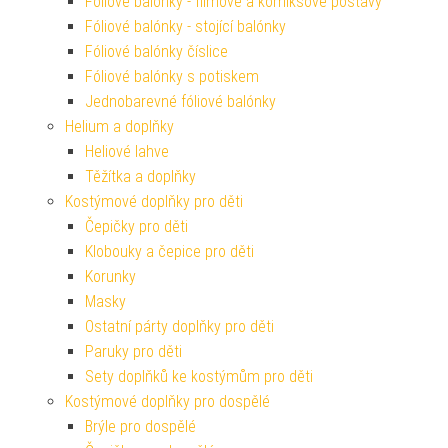
Fóliové balónky - filmové a komiksové postavy
Fóliové balónky - stojící balónky
Fóliové balónky číslice
Fóliové balónky s potiskem
Jednobarevné fóliové balónky
Helium a doplňky
Heliové lahve
Těžítka a doplňky
Kostýmové doplňky pro děti
Čepičky pro děti
Klobouky a čepice pro děti
Korunky
Masky
Ostatní párty doplňky pro děti
Paruky pro děti
Sety doplňků ke kostýmům pro děti
Kostýmové doplňky pro dospělé
Brýle pro dospělé