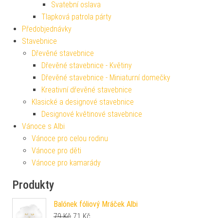
Svatební oslava
Tlapková patrola párty
Předobjednávky
Stavebnice
Dřevěné stavebnice
Dřevěné stavebnice - Květiny
Dřevěné stavebnice - Miniaturní domečky
Kreativní dřevěné stavebnice
Klasické a designové stavebnice
Designové květinové stavebnice
Vánoce s Albi
Vánoce pro celou rodinu
Vánoce pro děti
Vánoce pro kamarády
Produkty
Balónek fóliový Mráček Albi
Původní cena byla: 79 Kč.
Aktuální cena je: 71 Kč.
79
Kč
71
Kč