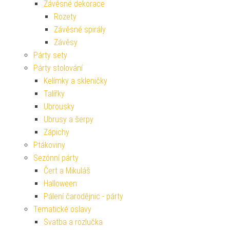
Závěsné dekorace
Rozety
Závěsné spirály
Závěsy
Párty sety
Párty stolování
Kelímky a skleničky
Talířky
Ubrousky
Ubrusy a šerpy
Zápichy
Ptákoviny
Sezónní párty
Čert a Mikuláš
Halloween
Pálení čarodějnic - párty
Tematické oslavy
Svatba a rozlučka