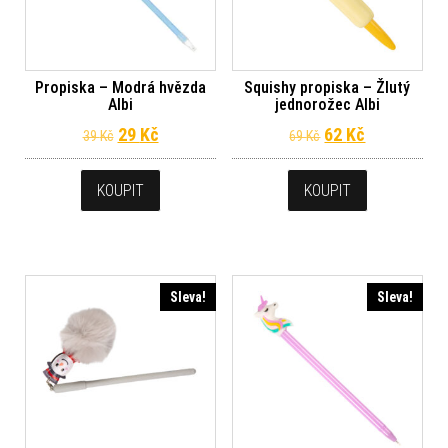
Propiska – Modrá hvězda
Squishy propiska – Žlutý
Albi
jednorožec Albi
Původní cena byla: 39 Kč.
Aktuální cena je: 29 Kč.
Původní cena byl
Aktuální ce
29
Kč
62
Kč
39
Kč
69
Kč
KOUPIT
KOUPIT
Sleva!
Sleva!