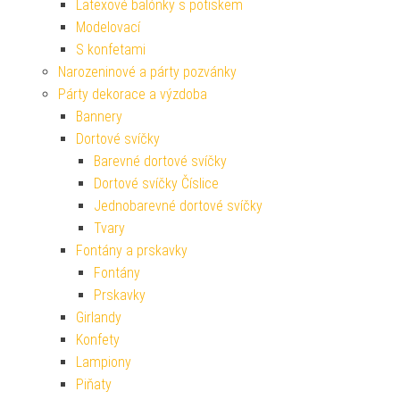
Latexové balónky s potiskem
Modelovací
S konfetami
Narozeninové a párty pozvánky
Párty dekorace a výzdoba
Bannery
Dortové svíčky
Barevné dortové svíčky
Dortové svíčky Číslice
Jednobarevné dortové svíčky
Tvary
Fontány a prskavky
Fontány
Prskavky
Girlandy
Konfety
Lampiony
Piňaty