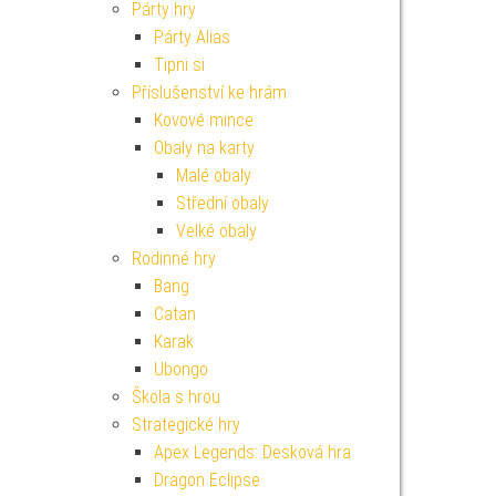
Párty hry
Párty Alias
Tipni si
Příslušenství ke hrám
Kovové mince
Obaly na karty
Malé obaly
Střední obaly
Velké obaly
Rodinné hry
Bang
Catan
Karak
Ubongo
Škola s hrou
Strategické hry
Apex Legends: Desková hra
Dragon Eclipse