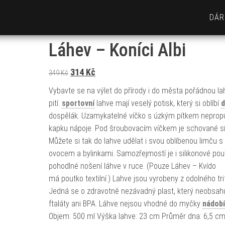
DÁR
Láhev – Koníci Albi
Původní cena byla: 349 Kč.
Aktuální cena je: 314 Kč.
314
Kč
349
Kč
Vybavte se na výlet do přírody i do města pořádnou la
pití.
sportovní
lahve mají veselý potisk, který si oblíbí
d
dospělák. Uzamykatelné víčko s úzkým pítkem nepropu
kapku nápoje. Pod šroubovacím víčkem je schované sí
Můžete si tak do lahve udělat i svou oblíbenou limču s
ovocem a bylinkami. Samozřejmostí je i silikonové pou
pohodlné nošení láhve v ruce. (Pouze Láhev – Kvído
má poutko textilní.) Lahve jsou vyrobeny z odolného tri
Jedná se o zdravotně nezávadný plast, který neobsah
ftaláty ani BPA. Láhve nejsou vhodné do myčky
nádobí
Objem: 500 ml Výška lahve: 23 cm Průměr dna: 6,5 c