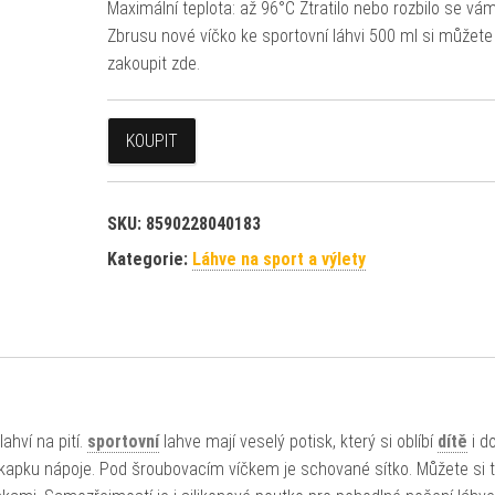
Maximální teplota: až 96°C Ztratilo nebo rozbilo se vá
Zbrusu nové víčko ke sportovní láhvi 500 ml si můžete
zakoupit zde.
KOUPIT
SKU:
8590228040183
Kategorie:
Láhve na sport a výlety
ahví na pití.
sportovní
lahve mají veselý potisk, který si oblíbí
dítě
i d
kapku nápoje. Pod šroubovacím víčkem je schované sítko. Můžete si 