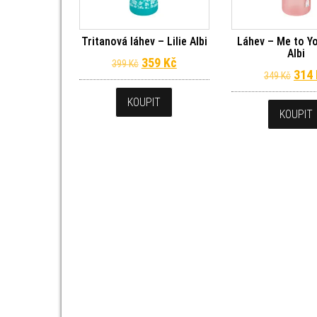
Tritanová láhev – Lilie Albi
Láhev – Me to Yo
Albi
Původní cena byla: 399 Kč.
Aktuální cena je: 359 Kč.
359
Kč
399
Kč
Půvo
314
349
Kč
KOUPIT
KOUPIT