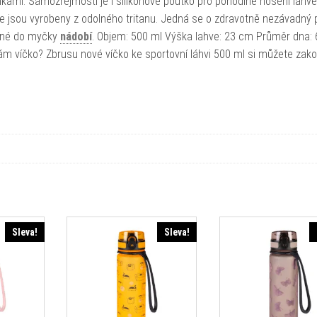
nkami. Samozřejmostí je i silikonové poutko pro pohodlné nošení láhve
ve jsou vyrobeny z odolného tritanu. Jedná se o zdravotně nezávadný p
odné do myčky
nádobí
. Objem: 500 ml Výška lahve: 23 cm Průměr dna:
 vám víčko? Zbrusu nové víčko ke sportovní láhvi 500 ml si můžete zako
Sleva!
Sleva!