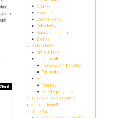
 v
Klíčenky
last,
Kosmetika
 6,5 cm
Kreativní dárky
upit
Pokladničky
Rodina a Jubileum
Zrcátka
Hrnky a lahve
Hrnky a šálky
Lahve na pití
Láhve na sport a výlety
Termosky
Můj bar
Placatky
Sleva!
Potřeby pro vinaře
Kolekce Mužská záležitost
Kolekce Originál
Me to You