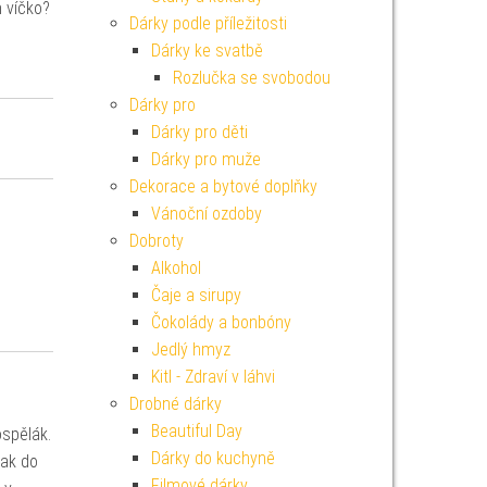
m víčko?
Dárky podle příležitosti
Dárky ke svatbě
Rozlučka se svobodou
Dárky pro
Dárky pro děti
Dárky pro muže
Dekorace a bytové doplňky
Vánoční ozdoby
Dobroty
Alkohol
Čaje a sirupy
Čokolády a bonbóny
Jedlý hmyz
Kitl - Zdraví v láhvi
Drobné dárky
Beautiful Day
ospělák.
Dárky do kuchyně
tak do
Filmové dárky