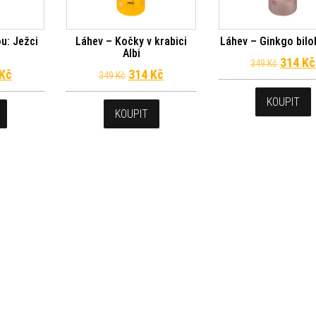
u: Ježci
Láhev – Kočky v krabici
Láhev – Ginkgo bilo
Albi
Původn
314
Kč
349
Kč
dní cena byla: 349 Kč.
Aktuální cena je: 314 Kč.
Původní cena byla: 349 Kč.
Aktuální cena je: 314 Kč.
Kč
314
Kč
349
Kč
KOUPIT
KOUPIT