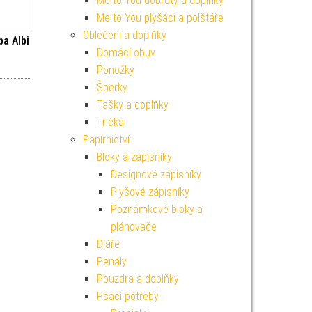
Me to You dobroty a doplňky
Me to You plyšáci a polštáře
Oblečení a doplňky
ba Albi
Domácí obuv
í cena byla: 349 Kč.
Aktuální cena je: 314 Kč.
Ponožky
Šperky
Tašky a doplňky
Trička
Papírnictví
Bloky a zápisníky
Designové zápisníky
Plyšové zápisníky
Poznámkové bloky a
plánovače
Diáře
Penály
Pouzdra a doplňky
Psací potřeby