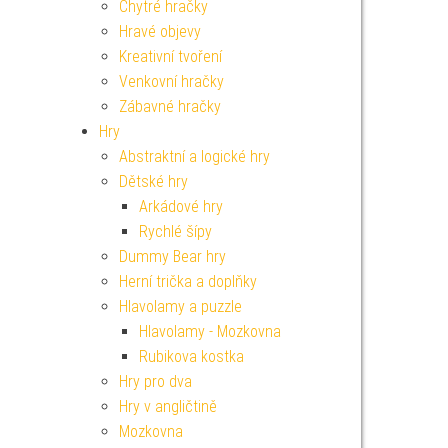
Chytré hračky
Hravé objevy
Kreativní tvoření
Venkovní hračky
Zábavné hračky
Hry
Abstraktní a logické hry
Dětské hry
Arkádové hry
Rychlé šípy
Dummy Bear hry
Herní trička a doplňky
Hlavolamy a puzzle
Hlavolamy - Mozkovna
Rubikova kostka
Hry pro dva
Hry v angličtině
Mozkovna