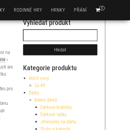
0
KY
RODINNÉ HRY
HRNKY
PŘÁNÍ
Vyhledat produkt
Vyhledávání
hví na
ítě
i
Kategorie produktu
stí ani
tko.
Akční ceny
Za 49
tko pro
Dárky
Balení dárků
tanu.
Dárkové krabičky
uje
Dárkové tašky
.
Jmenovky na dárky
m
Stuhy a kokardy