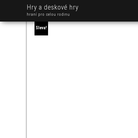
Hry a deskové hry
hraní pro celou rodinu
Sleva!