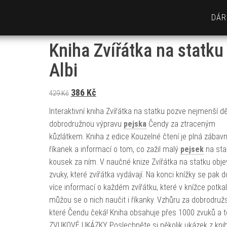
DÁR
Kniha Zvířátka na statku
Albi
Původní cena byla: 429 Kč.
Aktuální cena je: 386 Kč.
386
Kč
429
Kč
Interaktivní kniha Zvířátka na statku pozve nejmenší dě
dobrodružnou výpravu
pejska
Čendy za ztraceným
kůzlátkem. Kniha z edice Kouzelné čtení je plná zábav
říkanek a informací o tom, co zažil malý
pejsek
na sta
kousek za ním. V naučné knize Zvířátka na statku obje
zvuky, které zvířátka vydávají. Na konci knížky se pak d
více informací o každém zvířátku, které v knížce potkal
můžou se o nich naučit i říkanky. Vzhůru za dobrodruž
které Čendu čeká! Kniha obsahuje přes 1000 zvuků a t
ZVUKOVÉ UKÁZKY Poslechněte si několik ukázek z kni