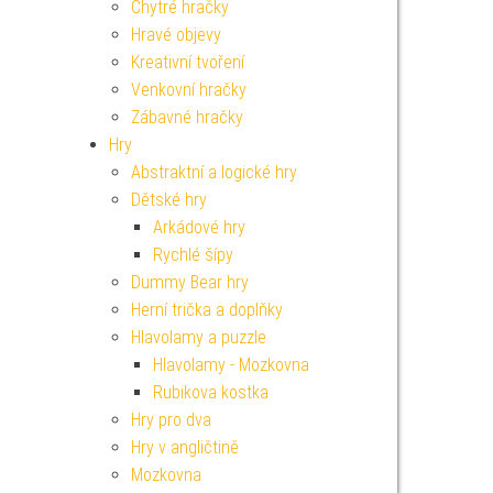
Chytré hračky
Hravé objevy
Kreativní tvoření
Venkovní hračky
Zábavné hračky
Hry
Abstraktní a logické hry
Dětské hry
Arkádové hry
Rychlé šípy
Dummy Bear hry
Herní trička a doplňky
Hlavolamy a puzzle
Hlavolamy - Mozkovna
Rubikova kostka
Hry pro dva
Hry v angličtině
Mozkovna