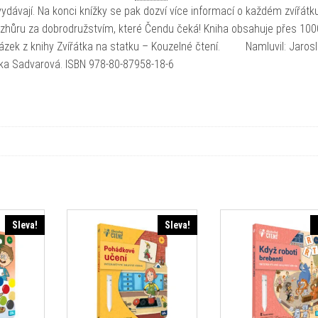
 vydávají. Na konci knížky se pak dozví více informací o každém zvířátku
. Vzhůru za dobrodružstvím, které Čendu čeká! Kniha obsahuje přes 10
ázek z knihy Zvířátka na statku – Kouzelné čtení. Namluvil: Jaros
Lenka Sadvarová. ISBN 978-80-87958-18-6
Sleva!
Sleva!