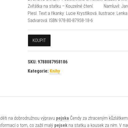
Zvířátka na statku – Kouzelné čtení. Namluvil: Jar
Plesl. Text a říkanky: Lucie Krystlíková. Ilustrace: Lenka
Sadvarová. ISBN 978-80-87958-18-6
KOUPIT
SKU:
9788087958186
Kategorie:
Knihy
í děti na dobrodružnou výpravu
pejska
Čendy za ztraceným kůzlátkem.
informací o tom, co zažil malý
pejsek
na statku a kousek za ním. V n