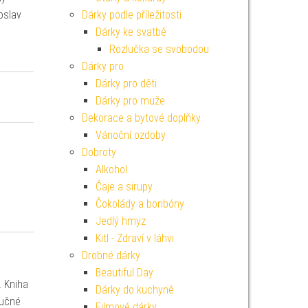
oslav
Dárky podle příležitosti
Dárky ke svatbě
Rozlučka se svobodou
Dárky pro
Dárky pro děti
Dárky pro muže
Dekorace a bytové doplňky
Vánoční ozdoby
Dobroty
Alkohol
Čaje a sirupy
Čokolády a bonbóny
Jedlý hmyz
Kitl - Zdraví v láhvi
Drobné dárky
Beautiful Day
 Kniha
Dárky do kuchyně
aučné
Filmové dárky