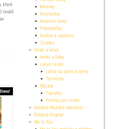
, které
Klíčenky
00 zvuků
Kosmetika
lav
Kreativní dárky
Pokladničky
Rodina a Jubileum
Zrcátka
Hrnky a lahve
Hrnky a šálky
Lahve na pití
Láhve na sport a výlety
Termosky
Můj bar
Sleva!
Placatky
Potřeby pro vinaře
Kolekce Mužská záležitost
Kolekce Originál
Me to You