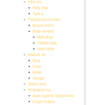
Párty hry
Párty Alias
Tipni si
Příslušenství ke hrám
Kovové mince
Obaly na karty
Malé obaly
Střední obaly
Velké obaly
Rodinné hry
Bang
Catan
Karak
Ubongo
Škola s hrou
Strategické hry
Apex Legends: Desková hra
Dragon Eclipse