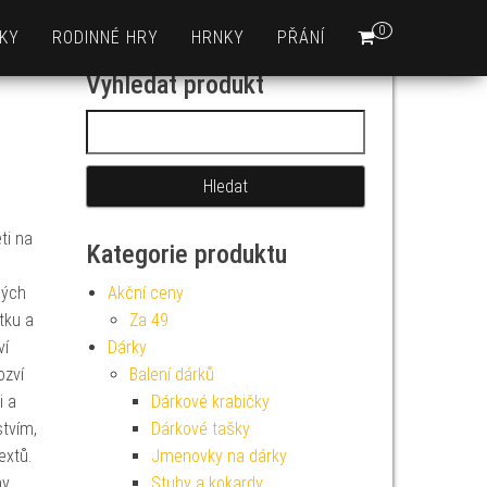
0
KY
RODINNÉ HRY
HRNKY
PŘÁNÍ
Vyhledat produkt
Vyhledávání
ti na
Kategorie produktu
ných
Akční ceny
tku a
Za 49
ví
Dárky
ozví
Balení dárků
i a
Dárkové krabičky
stvím,
Dárkové tašky
extů.
Jmenovky na dárky
hy
Stuhy a kokardy