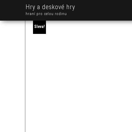
Hry a deskové hry
hraní pro celou rodinu
Sleva!