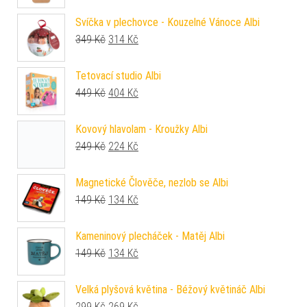
Svíčka v plechovce - Kouzelné Vánoce Albi
Původní cena byla: 349 Kč.
Aktuální cena je: 314 Kč.
349
Kč
314
Kč
Tetovací studio Albi
Původní cena byla: 449 Kč.
Aktuální cena je: 404 Kč.
449
Kč
404
Kč
Kovový hlavolam - Kroužky Albi
Původní cena byla: 249 Kč.
Aktuální cena je: 224 Kč.
249
Kč
224
Kč
Magnetické Člověče, nezlob se Albi
Původní cena byla: 149 Kč.
Aktuální cena je: 134 Kč.
149
Kč
134
Kč
Kameninový plecháček - Matěj Albi
Původní cena byla: 149 Kč.
Aktuální cena je: 134 Kč.
149
Kč
134
Kč
Velká plyšová květina - Béžový květináč Albi
Původní cena byla: 299 Kč.
Aktuální cena je: 269 Kč.
299
Kč
269
Kč