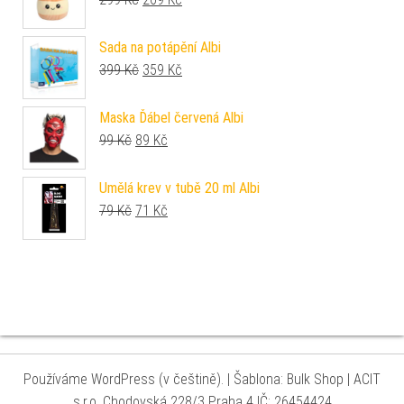
Sada na potápění Albi
Původní cena byla: 399 Kč.
Aktuální cena je: 359 Kč.
399
Kč
359
Kč
Maska Ďábel červená Albi
Původní cena byla: 99 Kč.
Aktuální cena je: 89 Kč.
99
Kč
89
Kč
Umělá krev v tubě 20 ml Albi
Původní cena byla: 79 Kč.
Aktuální cena je: 71 Kč.
79
Kč
71
Kč
Používáme WordPress (v češtině).
|
Šablona: Bulk Shop
| ACIT
s.r.o. Chodovská 228/3 Praha 4 IČ: 26454424