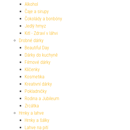
Alkohol
Čaje a sirupy
Čokolády a bonbóny
Jedlý hmyz
Kitl - Zdraví v láhvi
Drobné dárky
Beautiful Day
Dárky do kuchyně
Filmové dárky
Klíčenky
Kosmetika
Kreativní dárky
Pokladničky
Rodina a Jubileum
Zrcátka
Hrnky a lahve
Hrnky a šálky
Lahve na pití