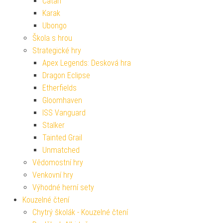
Catan
Karak
Ubongo
Škola s hrou
Strategické hry
Apex Legends: Desková hra
Dragon Eclipse
Etherfields
Gloomhaven
ISS Vanguard
Stalker
Tainted Grail
Unmatched
Vědomostní hry
Venkovní hry
Výhodné herní sety
Kouzelné čtení
Chytrý školák - Kouzelné čtení