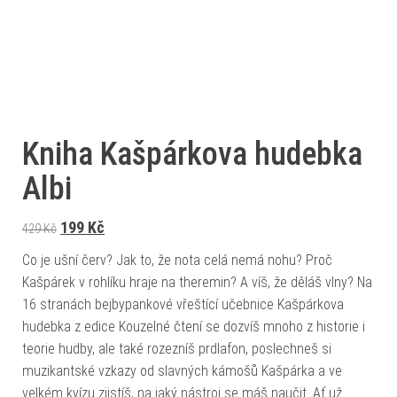
Kniha Kašpárkova hudebka
Albi
Původní cena byla: 429 Kč.
Aktuální cena je: 199 Kč.
199
Kč
429
Kč
Co je ušní červ? Jak to, že nota celá nemá nohu? Proč
Kašpárek v rohlíku hraje na theremin? A víš, že děláš vlny? Na
16 stranách bejbypankové vřeštící učebnice Kašpárkova
hudebka z edice Kouzelné čtení se dozvíš mnoho z historie i
teorie hudby, ale také rozezníš prdlafon, poslechneš si
muzikantské vzkazy od slavných kámošů Kašpárka a ve
velkém kvízu zjistíš, na jaký nástroj se máš naučit. Ať už