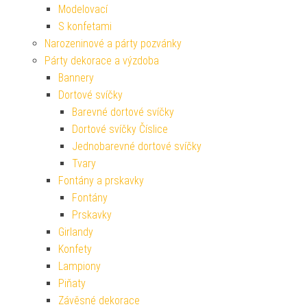
Modelovací
S konfetami
Narozeninové a párty pozvánky
Párty dekorace a výzdoba
Bannery
Dortové svíčky
Barevné dortové svíčky
Dortové svíčky Číslice
Jednobarevné dortové svíčky
Tvary
Fontány a prskavky
Fontány
Prskavky
Girlandy
Konfety
Lampiony
Piňaty
Závěsné dekorace