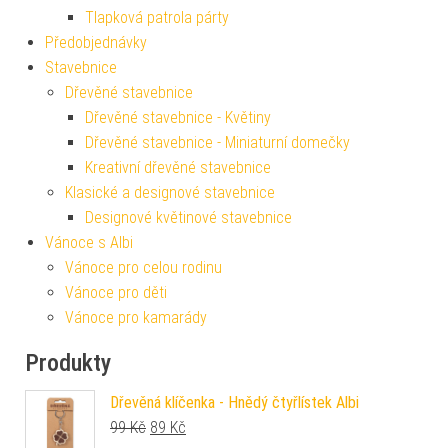
Tlapková patrola párty
Předobjednávky
Stavebnice
Dřevěné stavebnice
Dřevěné stavebnice - Květiny
Dřevěné stavebnice - Miniaturní domečky
Kreativní dřevěné stavebnice
Klasické a designové stavebnice
Designové květinové stavebnice
Vánoce s Albi
Vánoce pro celou rodinu
Vánoce pro děti
Vánoce pro kamarády
Produkty
Dřevěná klíčenka - Hnědý čtyřlístek Albi
Původní cena byla: 99 Kč.
Aktuální cena je: 89 Kč.
99
Kč
89
Kč