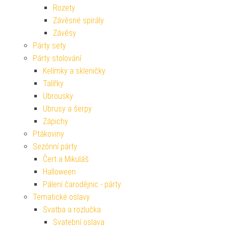
Rozety
Závěsné spirály
Závěsy
Párty sety
Párty stolování
Kelímky a skleničky
Talířky
Ubrousky
Ubrusy a šerpy
Zápichy
Ptákoviny
Sezónní párty
Čert a Mikuláš
Halloween
Pálení čarodějnic - párty
Tematické oslavy
Svatba a rozlučka
Svatební oslava