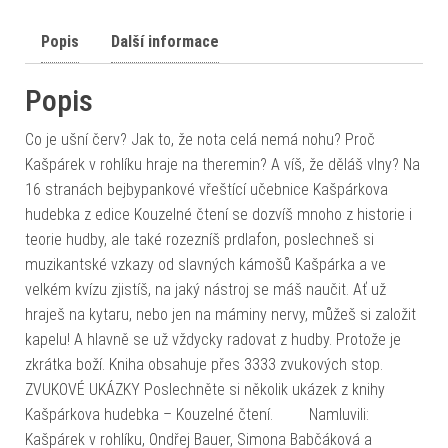
Popis
Další informace
Popis
Co je ušní červ? Jak to, že nota celá nemá nohu? Proč
Kašpárek v rohlíku hraje na theremin? A víš, že děláš vlny? Na
16 stranách bejbypankové vřeštící učebnice Kašpárkova
hudebka z edice Kouzelné čtení se dozvíš mnoho z historie i
teorie hudby, ale také rozezníš prdlafon, poslechneš si
muzikantské vzkazy od slavných kámošů Kašpárka a ve
velkém kvízu zjistíš, na jaký nástroj se máš naučit. Ať už
hraješ na kytaru, nebo jen na máminy nervy, můžeš si založit
kapelu! A hlavně se už vždycky radovat z hudby. Protože je
zkrátka boží. Kniha obsahuje přes 3333 zvukových stop.
ZVUKOVÉ UKÁZKY Poslechněte si několik ukázek z knihy
Kašpárkova hudebka – Kouzelné čtení. Namluvili:
Kašpárek v rohlíku, Ondřej Bauer, Simona Babčáková a