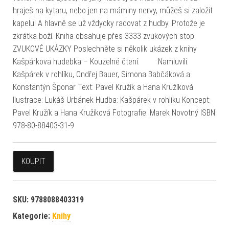
hraješ na kytaru, nebo jen na máminy nervy, můžeš si založit
kapelu! A hlavně se už vždycky radovat z hudby. Protože je
zkrátka boží. Kniha obsahuje přes 3333 zvukových stop.
ZVUKOVÉ UKÁZKY Poslechněte si několik ukázek z knihy
Kašpárkova hudebka – Kouzelné čtení. Namluvili:
Kašpárek v rohlíku, Ondřej Bauer, Simona Babčáková a
Konstantýn Šponar Text: Pavel Kružík a Hana Kružíková
Ilustrace: Lukáš Urbánek Hudba: Kašpárek v rohlíku Koncept:
Pavel Kružík a Hana Kružíková Fotografie: Marek Novotný ISBN
978-80-88403-31-9
KOUPIT
SKU:
9788088403319
Kategorie:
Knihy