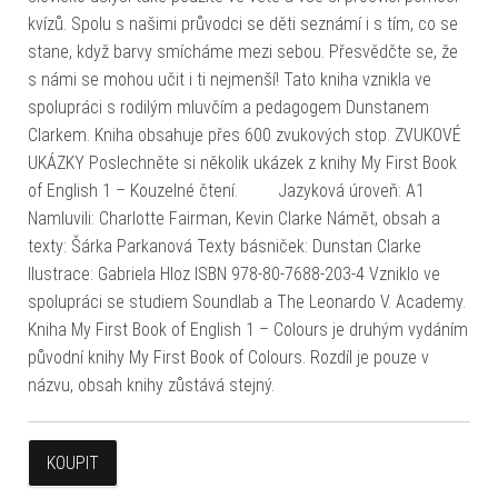
kvízů. Spolu s našimi průvodci se děti seznámí i s tím, co se
stane, když barvy smícháme mezi sebou. Přesvědčte se, že
s námi se mohou učit i ti nejmenší! Tato kniha vznikla ve
spolupráci s rodilým mluvčím a pedagogem Dunstanem
Clarkem. Kniha obsahuje přes 600 zvukových stop. ZVUKOVÉ
UKÁZKY Poslechněte si několik ukázek z knihy My First Book
of English 1 – Kouzelné čtení. Jazyková úroveň: A1
Namluvili: Charlotte Fairman, Kevin Clarke Námět, obsah a
texty: Šárka Parkanová Texty básniček: Dunstan Clarke
Ilustrace: Gabriela Hloz ISBN 978-80-7688-203-4 Vzniklo ve
spolupráci se studiem Soundlab a The Leonardo V. Academy.
Kniha My First Book of English 1 – Colours je druhým vydáním
původní knihy My First Book of Colours. Rozdíl je pouze v
názvu, obsah knihy zůstává stejný.
KOUPIT