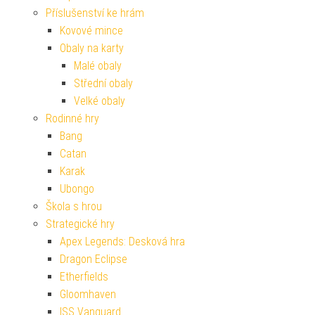
Příslušenství ke hrám
Kovové mince
Obaly na karty
Malé obaly
Střední obaly
Velké obaly
Rodinné hry
Bang
Catan
Karak
Ubongo
Škola s hrou
Strategické hry
Apex Legends: Desková hra
Dragon Eclipse
Etherfields
Gloomhaven
ISS Vanguard