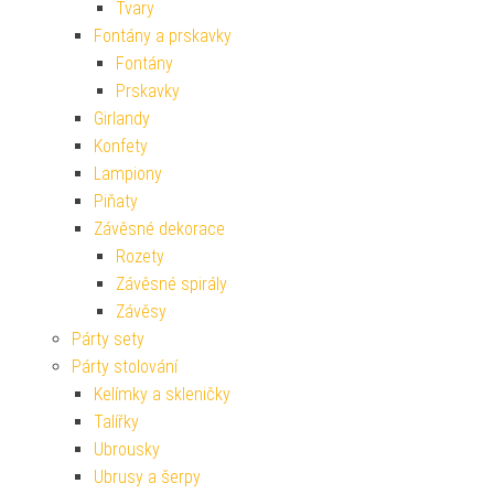
Tvary
Fontány a prskavky
Fontány
Prskavky
Girlandy
Konfety
Lampiony
Piňaty
Závěsné dekorace
Rozety
Závěsné spirály
Závěsy
Párty sety
Párty stolování
Kelímky a skleničky
Talířky
Ubrousky
Ubrusy a šerpy