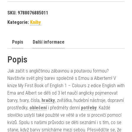
SKU:
9788076885011
Kategorie:
Knihy
Popis
Další informace
Popis
Jak začít s angličtinou zábavnou a poutavou formou?
Navštivte svět plný barev společně s Emou a Albertem! V
knize My First Book of English 1 – Colours z edice English with
Ema and Albert se děti od 3 let naučí anglicky pojmenovat
barvy, tvary, čísla,
hračky
, zvířátka, hudební nástroje, dopravní
prostředky,
oblečení
i předměty denní
potřeby
. Každé
slovíčko uslyší také použité ve větě a vše si procvičí pomocí
kvízů. Spolu s našimi průvodci se děti seznámí i s tím, co se
stane, když barvy smícháme mezi sebou. Přesvědčte se, že