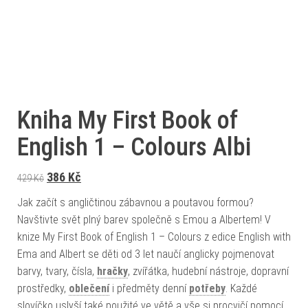
Kniha My First Book of
English 1 – Colours Albi
Původní cena byla: 429 Kč.
Aktuální cena je: 386 Kč.
386
Kč
429
Kč
Jak začít s angličtinou zábavnou a poutavou formou?
Navštivte svět plný barev společně s Emou a Albertem! V
knize My First Book of English 1 – Colours z edice English with
Ema and Albert se děti od 3 let naučí anglicky pojmenovat
barvy, tvary, čísla,
hračky
, zvířátka, hudební nástroje, dopravní
prostředky,
oblečení
i předměty denní
potřeby
. Každé
slovíčko uslyší také použité ve větě a vše si procvičí pomocí