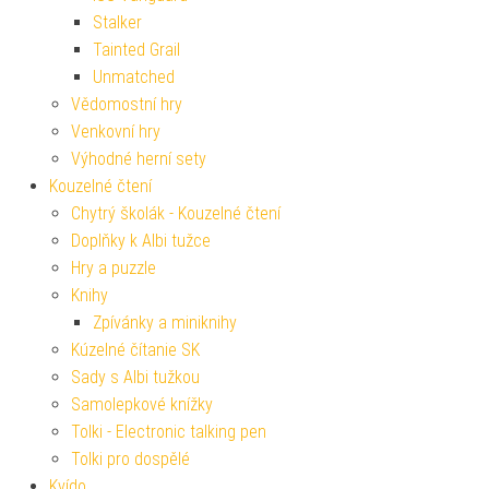
Stalker
Tainted Grail
Unmatched
Vědomostní hry
Venkovní hry
Výhodné herní sety
Kouzelné čtení
Chytrý školák - Kouzelné čtení
Doplňky k Albi tužce
Hry a puzzle
Knihy
Zpívánky a miniknihy
Kúzelné čítanie SK
Sady s Albi tužkou
Samolepkové knížky
Tolki - Electronic talking pen
Tolki pro dospělé
Kvído