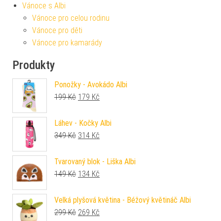
Vánoce s Albi
Vánoce pro celou rodinu
Vánoce pro děti
Vánoce pro kamarády
Produkty
Ponožky - Avokádo Albi
Původní cena byla: 199 Kč.
Aktuální cena je: 179 Kč.
199
Kč
179
Kč
Láhev - Kočky Albi
Původní cena byla: 349 Kč.
Aktuální cena je: 314 Kč.
349
Kč
314
Kč
Tvarovaný blok - Liška Albi
Původní cena byla: 149 Kč.
Aktuální cena je: 134 Kč.
149
Kč
134
Kč
Velká plyšová květina - Béžový květináč Albi
Původní cena byla: 299 Kč.
Aktuální cena je: 269 Kč.
299
Kč
269
Kč