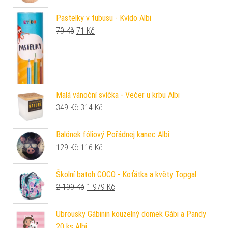
Pastelky v tubusu - Kvído Albi
Původní cena byla: 79 Kč.
Aktuální cena je: 71 Kč.
79
Kč
71
Kč
Malá vánoční svíčka - Večer u krbu Albi
Původní cena byla: 349 Kč.
Aktuální cena je: 314 Kč.
349
Kč
314
Kč
Balónek fóliový Pořádnej kanec Albi
Původní cena byla: 129 Kč.
Aktuální cena je: 116 Kč.
129
Kč
116
Kč
Školní batoh COCO - Koťátka a květy Topgal
Původní cena byla: 2 199 Kč.
Aktuální cena je: 1 979 Kč.
2 199
Kč
1 979
Kč
Ubrousky Gábinin kouzelný domek Gábi a Pandy
20 ks Albi