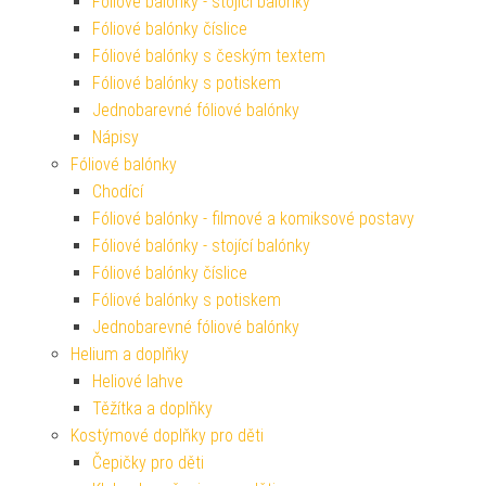
Fóliové balónky - stojící balónky
Fóliové balónky číslice
Fóliové balónky s českým textem
Fóliové balónky s potiskem
Jednobarevné fóliové balónky
Nápisy
Fóliové balónky
Chodící
Fóliové balónky - filmové a komiksové postavy
Fóliové balónky - stojící balónky
Fóliové balónky číslice
Fóliové balónky s potiskem
Jednobarevné fóliové balónky
Helium a doplňky
Heliové lahve
Těžítka a doplňky
Kostýmové doplňky pro děti
Čepičky pro děti