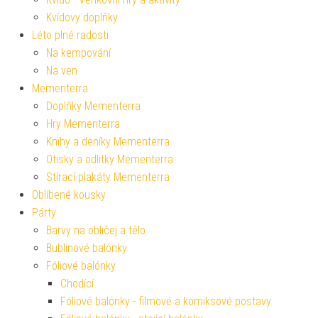
Kvídovy doplňky
Léto plné radosti
Na kempování
Na ven
Mementerra
Doplňky Mementerra
Hry Mementerra
Knihy a deníky Mementerra
Otisky a odlitky Mementerra
Stírací plakáty Mementerra
Oblíbené kousky
Párty
Barvy na obličej a tělo
Bublinové balónky
Fóliové balónky
Chodící
Fóliové balónky - filmové a komiksové postavy