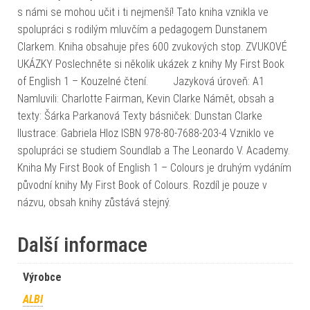
s námi se mohou učit i ti nejmenší! Tato kniha vznikla ve
spolupráci s rodilým mluvčím a pedagogem Dunstanem
Clarkem. Kniha obsahuje přes 600 zvukových stop. ZVUKOVÉ
UKÁZKY Poslechněte si několik ukázek z knihy My First Book
of English 1 – Kouzelné čtení. Jazyková úroveň: A1
Namluvili: Charlotte Fairman, Kevin Clarke Námět, obsah a
texty: Šárka Parkanová Texty básniček: Dunstan Clarke
Ilustrace: Gabriela Hloz ISBN 978-80-7688-203-4 Vzniklo ve
spolupráci se studiem Soundlab a The Leonardo V. Academy.
Kniha My First Book of English 1 – Colours je druhým vydáním
původní knihy My First Book of Colours. Rozdíl je pouze v
názvu, obsah knihy zůstává stejný.
Další informace
Výrobce
ALBI