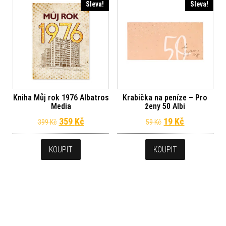
Sleva!
Sleva!
Kniha Můj rok 1976 Albatros
Krabička na peníze – Pro
Media
ženy 50 Albi
Původní cena byla: 399 Kč.
Aktuální cena je: 359 Kč.
Původní cena byl
Aktuální ce
359
Kč
19
Kč
399
Kč
59
Kč
KOUPIT
KOUPIT