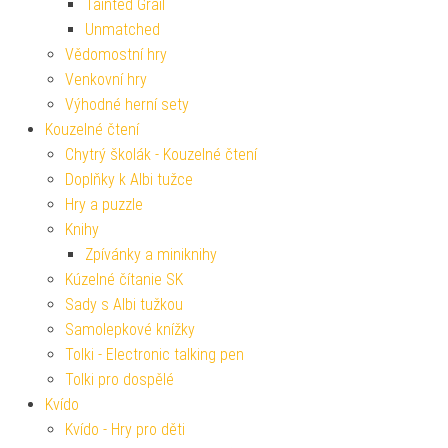
Tainted Grail
Unmatched
Vědomostní hry
Venkovní hry
Výhodné herní sety
Kouzelné čtení
Chytrý školák - Kouzelné čtení
Doplňky k Albi tužce
Hry a puzzle
Knihy
Zpívánky a miniknihy
Kúzelné čítanie SK
Sady s Albi tužkou
Samolepkové knížky
Tolki - Electronic talking pen
Tolki pro dospělé
Kvído
Kvído - Hry pro děti