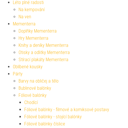
Léto plné radosti
Na kempování
Na ven
Mementerra
Doplňky Mementerra
Hry Mementerra
Knihy a deníky Mementerra
Otisky a odlitky Mementerra
Stírací plakáty Mementerra
Oblíbené kousky
Párty
Barvy na obličej a tělo
Bublinové balónky
Fóliové balónky
Chodící
Fóliové balónky - filmové a komiksové postavy
Fóliové balónky - stojící balónky
Fóliové balónky číslice