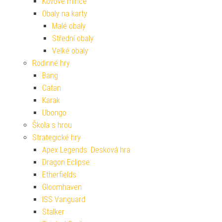
Kovové mince
Obaly na karty
Malé obaly
Střední obaly
Velké obaly
Rodinné hry
Bang
Catan
Karak
Ubongo
Škola s hrou
Strategické hry
Apex Legends: Desková hra
Dragon Eclipse
Etherfields
Gloomhaven
ISS Vanguard
Stalker