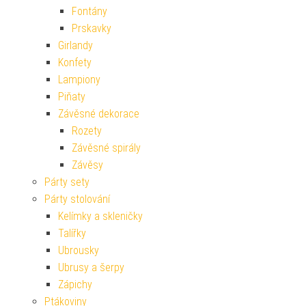
Fontány
Prskavky
Girlandy
Konfety
Lampiony
Piňaty
Závěsné dekorace
Rozety
Závěsné spirály
Závěsy
Párty sety
Párty stolování
Kelímky a skleničky
Talířky
Ubrousky
Ubrusy a šerpy
Zápichy
Ptákoviny