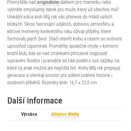
Přemýšlíte nad
originálním
dárkem pro maminku nebo
vybíráte smysluplný dárek pro muže, který už všechno má?
Unikátní edice knih Můj rok vás přenese do mládí vašich
blízkých. Skrze fascinující události, dobovou atmosféru a
klíčové momenty konkrétního roku ožívají příběhy, které
formovaly jejich život. Stačí otevřít knihu a rázem se ocitnete
uprostřed vzpomínek. Proměňte společné chvíle v komorní
knižní klub, kde se nad stránkami přirozeně rozproudí
vyprávění. Rodiče i prarodiče se rádi podělí o své zážitky, na
které by jinak možná ani nepřišla řeč. Knihy Můj rok propojují
generace a otevírají prostor pro sdílení rodinné historie i
osobních příběhů. Rozměry knih: 16,7 × 22,5 cm
Další informace
Výrobce
Albatros Media