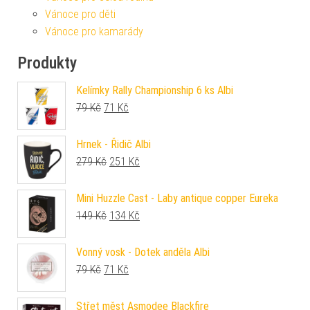
Vánoce pro děti
Vánoce pro kamarády
Produkty
Kelímky Rally Championship 6 ks Albi
Původní cena byla: 79 Kč.
Aktuální cena je: 71 Kč.
79
Kč
71
Kč
Hrnek - Řidič Albi
Původní cena byla: 279 Kč.
Aktuální cena je: 251 Kč.
279
Kč
251
Kč
Mini Huzzle Cast - Laby antique copper Eureka
Původní cena byla: 149 Kč.
Aktuální cena je: 134 Kč.
149
Kč
134
Kč
Vonný vosk - Dotek anděla Albi
Původní cena byla: 79 Kč.
Aktuální cena je: 71 Kč.
79
Kč
71
Kč
Střet měst Asmodee Blackfire