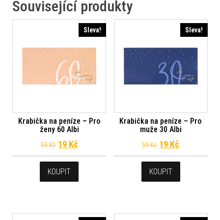
Související produkty
Sleva!
Sleva!
Krabička na peníze – Pro
Krabička na peníze – Pro
ženy 60 Albi
muže 30 Albi
Původní cena byla: 59 Kč.
Aktuální cena je: 19 Kč.
Původní cena byl
Aktuální ce
19
Kč
19
Kč
59
Kč
59
Kč
KOUPIT
KOUPIT