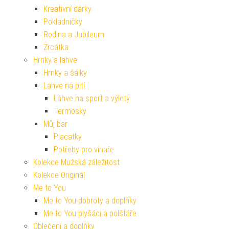
Kreativní dárky
Pokladničky
Rodina a Jubileum
Zrcátka
Hrnky a lahve
Hrnky a šálky
Lahve na pití
Láhve na sport a výlety
Termosky
Můj bar
Placatky
Potřeby pro vinaře
Kolekce Mužská záležitost
Kolekce Originál
Me to You
Me to You dobroty a doplňky
Me to You plyšáci a polštáře
Oblečení a doplňky