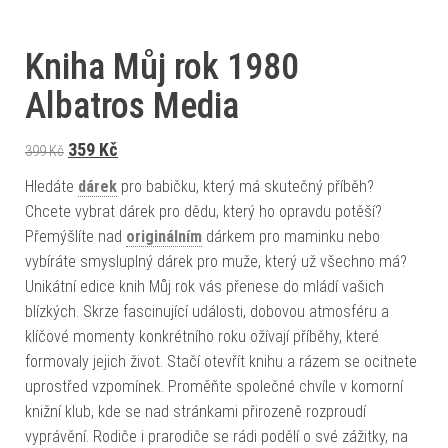
Kniha Můj rok 1980
Albatros Media
Původní cena byla: 399 Kč.
Aktuální cena je: 359 Kč.
359
Kč
399
Kč
Hledáte
dárek
pro babičku, který má skutečný příběh?
Chcete vybrat dárek pro dědu, který ho opravdu potěší?
Přemýšlíte nad
originálním
dárkem pro maminku nebo
vybíráte smysluplný dárek pro muže, který už všechno má?
Unikátní edice knih Můj rok vás přenese do mládí vašich
blízkých. Skrze fascinující události, dobovou atmosféru a
klíčové momenty konkrétního roku ožívají příběhy, které
formovaly jejich život. Stačí otevřít knihu a rázem se ocitnete
uprostřed vzpomínek. Proměňte společné chvíle v komorní
knižní klub, kde se nad stránkami přirozeně rozproudí
vyprávění. Rodiče i prarodiče se rádi podělí o své zážitky, na