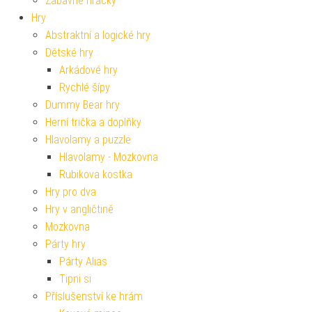
Zábavné hračky
Hry
Abstraktní a logické hry
Dětské hry
Arkádové hry
Rychlé šípy
Dummy Bear hry
Herní trička a doplňky
Hlavolamy a puzzle
Hlavolamy - Mozkovna
Rubikova kostka
Hry pro dva
Hry v angličtině
Mozkovna
Párty hry
Párty Alias
Tipni si
Příslušenství ke hrám