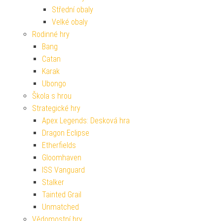
Střední obaly
Velké obaly
Rodinné hry
Bang
Catan
Karak
Ubongo
Škola s hrou
Strategické hry
Apex Legends: Desková hra
Dragon Eclipse
Etherfields
Gloomhaven
ISS Vanguard
Stalker
Tainted Grail
Unmatched
Vědomostní hry