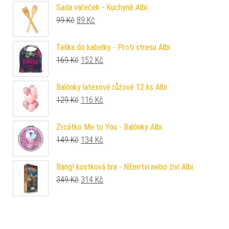
Sada vařeček - Kuchyně Albi
Původní cena byla: 99 Kč.
Aktuální cena je: 89 Kč.
99
Kč
89
Kč
Taška do kabelky - Proti stresu Albi
Původní cena byla: 169 Kč.
Aktuální cena je: 152 Kč.
169
Kč
152
Kč
Balónky latexové růžové 12 ks Albi
Původní cena byla: 129 Kč.
Aktuální cena je: 116 Kč.
129
Kč
116
Kč
Zrcátko Me to You - Balónky Albi
Původní cena byla: 149 Kč.
Aktuální cena je: 134 Kč.
149
Kč
134
Kč
Bang! kostková hra - NEmrtví nebo živí Albi
Původní cena byla: 349 Kč.
Aktuální cena je: 314 Kč.
349
Kč
314
Kč