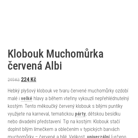
Klobouk Muchomůrka
červená Albi
Původní cena byla: 249 Kč.
Aktuální cena je: 224 Kč.
224
Kč
249
Kč
Hebký plyšový klobouk ve tvaru červené muchomůrky ozdobí
malé i
velké
hlavy a během vteřiny vykouzlí nepřehlédnutelný
kostým. Tento měkoučký červený klobouk s bílými puntíky
využijete na karneval, tematickou
párty
, dětskou besídku
nebo divadelní představení. Tip na kostým: Klobouk stačí
doplnit bílým límečkem a oblečením v typických barvách
muchomůrky – červené a bílé. Velikost:
univerzální
(určeno