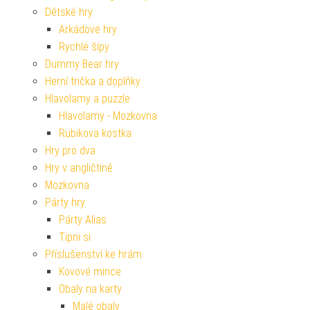
Dětské hry
Arkádové hry
Rychlé šípy
Dummy Bear hry
Herní trička a doplňky
Hlavolamy a puzzle
Hlavolamy - Mozkovna
Rubikova kostka
Hry pro dva
Hry v angličtině
Mozkovna
Párty hry
Párty Alias
Tipni si
Příslušenství ke hrám
Kovové mince
Obaly na karty
Malé obaly