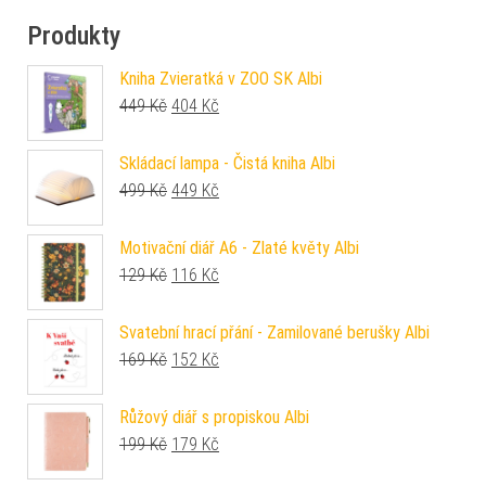
Produkty
Kniha Zvieratká v ZOO SK Albi
Původní cena byla: 449 Kč.
Aktuální cena je: 404 Kč.
449
Kč
404
Kč
Skládací lampa - Čistá kniha Albi
Původní cena byla: 499 Kč.
Aktuální cena je: 449 Kč.
499
Kč
449
Kč
Motivační diář A6 - Zlaté květy Albi
Původní cena byla: 129 Kč.
Aktuální cena je: 116 Kč.
129
Kč
116
Kč
Svatební hrací přání - Zamilované berušky Albi
Původní cena byla: 169 Kč.
Aktuální cena je: 152 Kč.
169
Kč
152
Kč
Růžový diář s propiskou Albi
Původní cena byla: 199 Kč.
Aktuální cena je: 179 Kč.
199
Kč
179
Kč