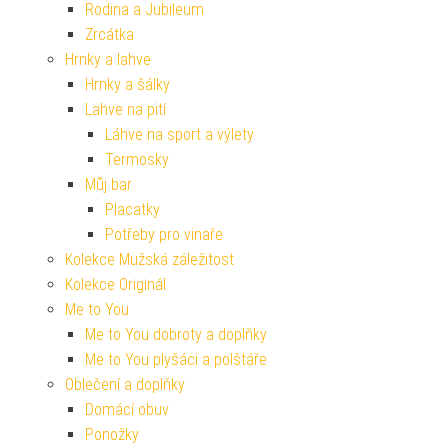
Rodina a Jubileum
Zrcátka
Hrnky a lahve
Hrnky a šálky
Lahve na pití
Láhve na sport a výlety
Termosky
Můj bar
Placatky
Potřeby pro vinaře
Kolekce Mužská záležitost
Kolekce Originál
Me to You
Me to You dobroty a doplňky
Me to You plyšáci a polštáře
Oblečení a doplňky
Domácí obuv
Ponožky