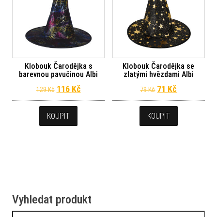
Klobouk Čarodějka s
Klobouk Čarodějka se
barevnou pavučinou Albi
zlatými hvězdami Albi
Původní cena byla: 129 Kč.
Aktuální cena je: 116 Kč.
Původní cena byl
Aktuální ce
116
Kč
71
Kč
129
Kč
79
Kč
KOUPIT
KOUPIT
Vyhledat produkt
Vyhledávání