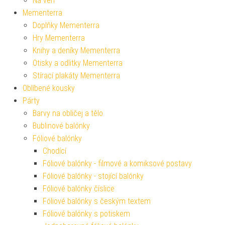
Na ven
Mementerra
Doplňky Mementerra
Hry Mementerra
Knihy a deníky Mementerra
Otisky a odlitky Mementerra
Stírací plakáty Mementerra
Oblíbené kousky
Párty
Barvy na obličej a tělo
Bublinové balónky
Fóliové balónky
Chodící
Fóliové balónky - filmové a komiksové postavy
Fóliové balónky - stojící balónky
Fóliové balónky číslice
Fóliové balónky s českým textem
Fóliové balónky s potiskem