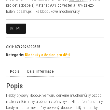
pro děti i dospělé) Materiál: 90% polyester a 10% železo
Balení obsahuje: 1 ks kloboukové mochomůrky
KOUPIT
SKU:
8712026999535
Kategorie:
Klobouky a čepice pro děti
Popis
Další informace
Popis
Hebký plyšový klobouk ve tvaru červené muchomůrky ozdobí
malé i
velké
hlavy a během vteřiny vykouzlí nepřehlédnutelný
kostým. Tento měkoučký červený klobouk s bílými puntíky