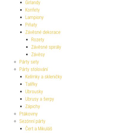
Girlandy
Konfety
Lampiony
Piňaty
Závěsné dekorace
Rozety
Závěsné spirály
Závěsy
Párty sety
Párty stolování
Kelímky a skleničky
Talířky
Ubrousky
Ubrusy a šerpy
Zápichy
Ptákoviny
Sezónní párty
Čert a Mikuláš