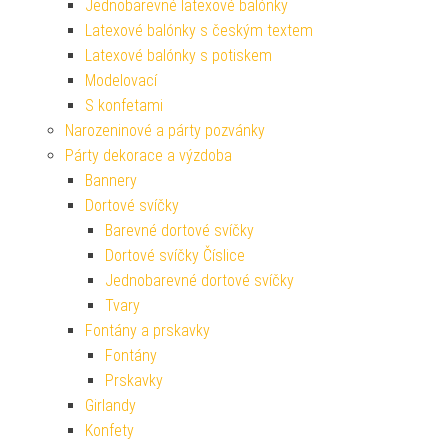
Jednobarevné latexové balónky
Latexové balónky s českým textem
Latexové balónky s potiskem
Modelovací
S konfetami
Narozeninové a párty pozvánky
Párty dekorace a výzdoba
Bannery
Dortové svíčky
Barevné dortové svíčky
Dortové svíčky Číslice
Jednobarevné dortové svíčky
Tvary
Fontány a prskavky
Fontány
Prskavky
Girlandy
Konfety