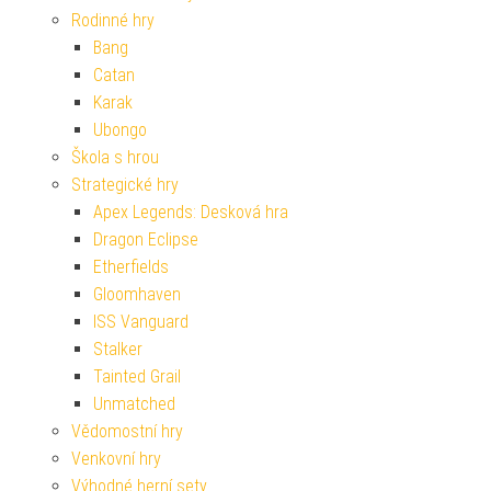
Rodinné hry
Bang
Catan
Karak
Ubongo
Škola s hrou
Strategické hry
Apex Legends: Desková hra
Dragon Eclipse
Etherfields
Gloomhaven
ISS Vanguard
Stalker
Tainted Grail
Unmatched
Vědomostní hry
Venkovní hry
Výhodné herní sety