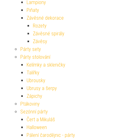
Lampiony
Piňaty
Závěsné dekorace
Rozety
Závěsné spirály
Závěsy
Párty sety
Párty stolování
Kelímky a skleničky
Talířky
Ubrousky
Ubrusy a šerpy
Zápichy
Ptákoviny
Sezónní párty
Čert a Mikuláš
Halloween
Pálení čarodějnic - párty