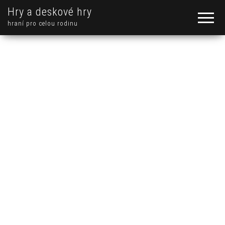
Hry a deskové hry
hraní pro celou rodinu