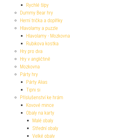
Rychlé šípy
Dummy Bear hry
Herní trička a doplňky
Hlavolamy a puzzle
Hlavolamy - Mozkovna
Rubikova kostka
Hry pro dva
Hry v angličtině
Mozkovna
Párty hry
Párty Alias
Tipni si
Příslušenství ke hrám
Kovové mince
Obaly na karty
Malé obaly
Střední obaly
Velké obaly