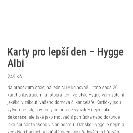
Karty pro lepší den – Hygge
Albi
249
Kč
Na pracovním stole, na lednici i v knihovně – tato sada 20
karet s ilustracemi a fotografiemi ve stylu Hygge vám zútulní
jakékoliv zákoutí vašeho domova či kanceláře. Kartičky jsou
vytvořené tak, aby měly co nejvíce využití – nejen jako
dekorace
, ale také jako motivační pomůcka nebo dokonce
jako součást vašeho vision boardu. Dánské Hygge je nejen o
zemitých barvách a huňaté dece, ale především o hřejivém