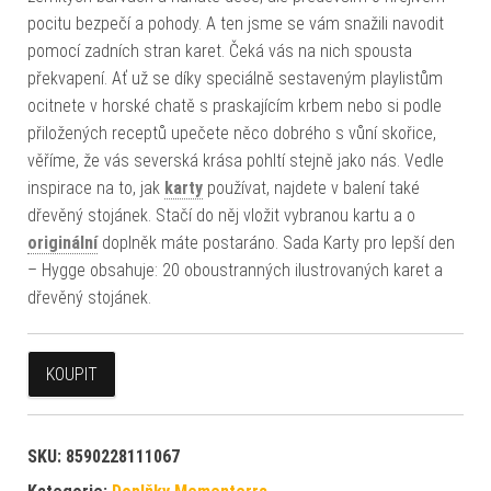
pocitu bezpečí a pohody. A ten jsme se vám snažili navodit
pomocí zadních stran karet. Čeká vás na nich spousta
překvapení. Ať už se díky speciálně sestaveným playlistům
ocitnete v horské chatě s praskajícím krbem nebo si podle
přiložených receptů upečete něco dobrého s vůní skořice,
věříme, že vás severská krása pohltí stejně jako nás. Vedle
inspirace na to, jak
karty
používat, najdete v balení také
dřevěný stojánek. Stačí do něj vložit vybranou kartu a o
originální
doplněk máte postaráno. Sada Karty pro lepší den
– Hygge obsahuje: 20 oboustranných ilustrovaných karet a
dřevěný stojánek.
KOUPIT
SKU:
8590228111067