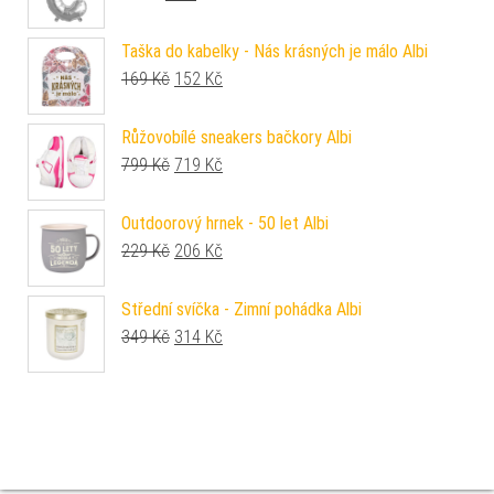
Taška do kabelky - Nás krásných je málo Albi
Původní cena byla: 169 Kč.
Aktuální cena je: 152 Kč.
169
Kč
152
Kč
Růžovobílé sneakers bačkory Albi
Původní cena byla: 799 Kč.
Aktuální cena je: 719 Kč.
799
Kč
719
Kč
Outdoorový hrnek - 50 let Albi
Původní cena byla: 229 Kč.
Aktuální cena je: 206 Kč.
229
Kč
206
Kč
Střední svíčka - Zimní pohádka Albi
Původní cena byla: 349 Kč.
Aktuální cena je: 314 Kč.
349
Kč
314
Kč