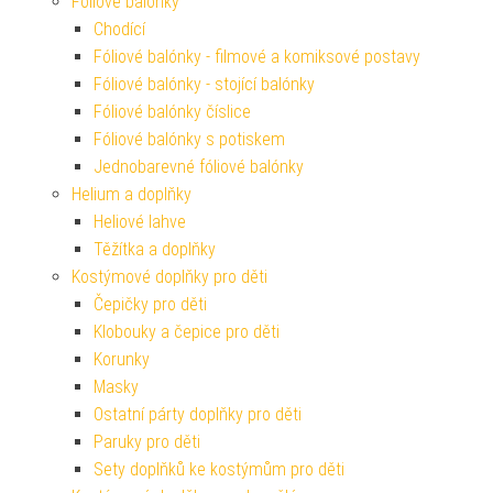
Fóliové balónky
Chodící
Fóliové balónky - filmové a komiksové postavy
Fóliové balónky - stojící balónky
Fóliové balónky číslice
Fóliové balónky s potiskem
Jednobarevné fóliové balónky
Helium a doplňky
Heliové lahve
Těžítka a doplňky
Kostýmové doplňky pro děti
Čepičky pro děti
Klobouky a čepice pro děti
Korunky
Masky
Ostatní párty doplňky pro děti
Paruky pro děti
Sety doplňků ke kostýmům pro děti