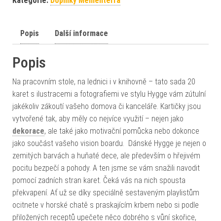
Kategorie:
Doplňky Mementerra
Popis
Další informace
Popis
Na pracovním stole, na lednici i v knihovně – tato sada 20
karet s ilustracemi a fotografiemi ve stylu Hygge vám zútulní
jakékoliv zákoutí vašeho domova či kanceláře. Kartičky jsou
vytvořené tak, aby měly co nejvíce využití – nejen jako
dekorace
, ale také jako motivační pomůcka nebo dokonce
jako součást vašeho vision boardu. Dánské Hygge je nejen o
zemitých barvách a huňaté dece, ale především o hřejivém
pocitu bezpečí a pohody. A ten jsme se vám snažili navodit
pomocí zadních stran karet. Čeká vás na nich spousta
překvapení. Ať už se díky speciálně sestaveným playlistům
ocitnete v horské chatě s praskajícím krbem nebo si podle
přiložených receptů upečete něco dobrého s vůní skořice,