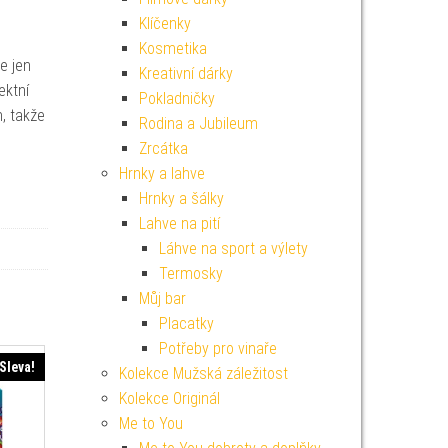
Klíčenky
Kosmetika
e jen
Kreativní dárky
ektní
Pokladničky
, takže
Rodina a Jubileum
Zrcátka
Hrnky a lahve
Hrnky a šálky
Lahve na pití
Láhve na sport a výlety
Termosky
Můj bar
Placatky
Potřeby pro vinaře
Sleva!
Kolekce Mužská záležitost
Kolekce Originál
Me to You