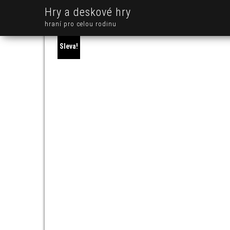
Hry a deskové hry
hraní pro celou rodinu
Sleva!