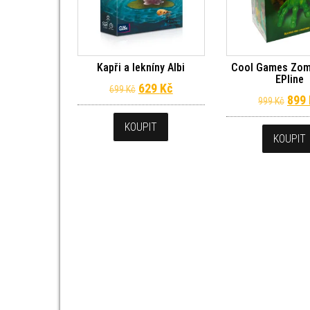
Kapři a lekníny Albi
Cool Games Zom
EPline
Původní cena byla: 699 Kč.
Aktuální cena je: 629 Kč.
629
Kč
699
Kč
Půvo
899
999
Kč
KOUPIT
KOUPIT