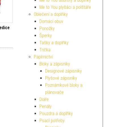
Me to You dobroty a doplňky
Me to You plyšáci a polštáře
Oblečení a doplňky
Domácí obuv
edice
Ponožky
Šperky
í cena byla: 449 Kč.
Aktuální cena je: 404 Kč.
Tašky a doplňky
Trička
Papírnictví
Bloky a zápisníky
Designové zápisníky
Plyšové zápisníky
Poznámkové bloky a
plánovače
Diáře
Penály
Pouzdra a doplňky
Psací potřeby