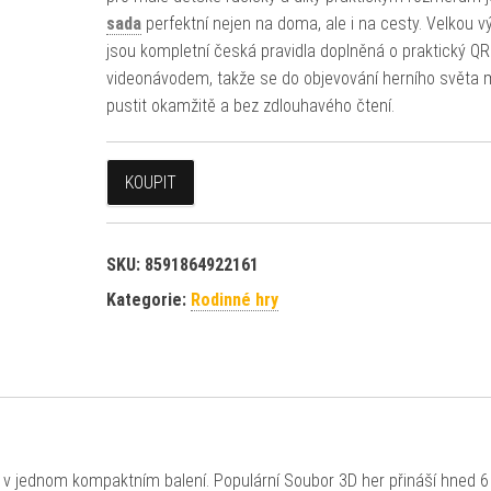
sada
perfektní nejen na doma, ale i na cesty. Velkou 
jsou kompletní česká pravidla doplněná o praktický QR
videonávodem, takže se do objevování herního světa
pustit okamžitě a bez zdlouhavého čtení.
KOUPIT
SKU:
8591864922161
Kategorie:
Rodinné hry
y v jednom kompaktním balení. Populární Soubor 3D her přináší hned 6