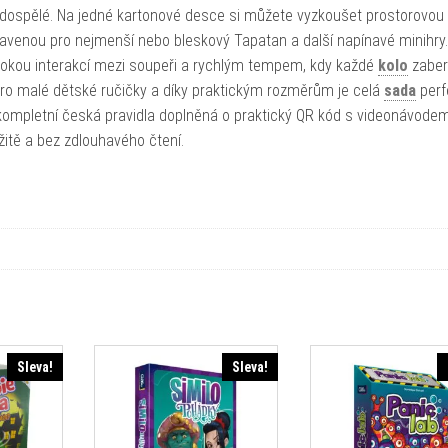
i i dospělé. Na jedné kartonové desce si můžete vyzkoušet prostorovou
ravenou pro nejmenší nebo bleskový Tapatan a další napínavé minihry.
ysokou interakcí mezi soupeři a rychlým tempem, kdy každé
kolo
zaber
 pro malé dětské ručičky a díky praktickým rozměrům je celá
sada
perf
 kompletní česká pravidla doplněná o praktický QR kód s videonávodem
itě a bez zdlouhavého čtení.
Sleva!
Sleva!