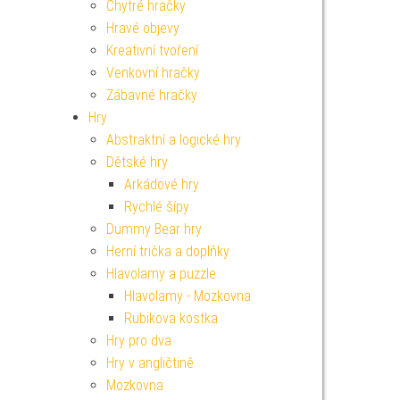
Chytré hračky
Hravé objevy
Kreativní tvoření
Venkovní hračky
Zábavné hračky
Hry
Abstraktní a logické hry
Dětské hry
Arkádové hry
Rychlé šípy
Dummy Bear hry
Herní trička a doplňky
Hlavolamy a puzzle
Hlavolamy - Mozkovna
Rubikova kostka
Hry pro dva
Hry v angličtině
Mozkovna