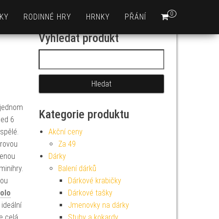
0
KY
RODINNÉ HRY
HRNKY
PŘÁNÍ
Vyhledat produkt
Vyhledávání
v jednom
Kategorie produktu
ned 6
ospělé.
Akční ceny
orovou
Za 49
venou
Dárky
minihry.
Balení dárků
kou
Dárkové krabičky
olo
Dárkové tašky
ideální
Jmenovky na dárky
e celá
Stuhy a kokardy