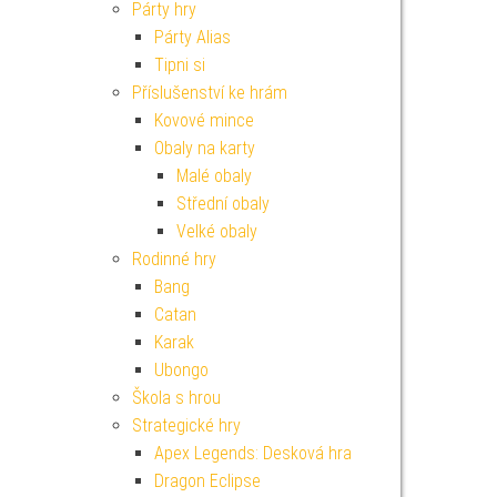
Párty hry
Párty Alias
Tipni si
Příslušenství ke hrám
Kovové mince
Obaly na karty
Malé obaly
Střední obaly
Velké obaly
Rodinné hry
Bang
Catan
Karak
Ubongo
Škola s hrou
Strategické hry
Apex Legends: Desková hra
Dragon Eclipse