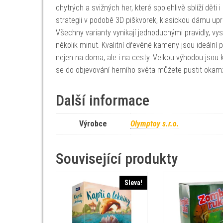
chytrých a svižných her, které spolehlivě sblíží dět
strategii v podobě 3D piškvorek, klasickou dámu up
Všechny varianty vynikají jednoduchými pravidly, v
několik minut. Kvalitní dřevěné kameny jsou ideální
nejen na doma, ale i na cesty. Velkou výhodou jsou
se do objevování herního světa můžete pustit okamž
Další informace
Výrobce
Olymptoy s.r.o.
Související produkty
Sleva!