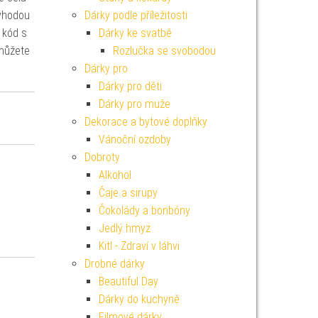
výhodou
Dárky podle příležitosti
 kód s
Dárky ke svatbě
 můžete
Rozlučka se svobodou
Dárky pro
Dárky pro děti
Dárky pro muže
Dekorace a bytové doplňky
Vánoční ozdoby
Dobroty
Alkohol
Čaje a sirupy
Čokolády a bonbóny
Jedlý hmyz
Kitl - Zdraví v láhvi
Drobné dárky
Beautiful Day
Dárky do kuchyně
Filmové dárky