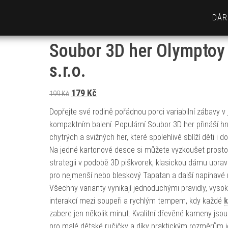
DÁR
Soubor 3D her Olymptoy
s.r.o.
Původní cena byla: 199 Kč.
Aktuální cena je: 179 Kč.
179
Kč
199
Kč
Dopřejte své rodině pořádnou porci variabilní zábavy 
kompaktním balení. Populární Soubor 3D her přináší h
chytrých a svižných her, které spolehlivě sblíží děti i d
Na jedné kartonové desce si můžete vyzkoušet prost
strategii v podobě 3D piškvorek, klasickou dámu upra
pro nejmenší nebo bleskový Tapatan a další napínavé 
Všechny varianty vynikají jednoduchými pravidly, vyso
interakcí mezi soupeři a rychlým tempem, kdy každé
k
zabere jen několik minut. Kvalitní dřevěné kameny jsou 
pro malé dětské ručičky a díky praktickým rozměrům j