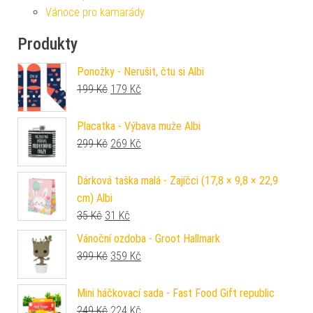
Vánoce pro kamarády
Produkty
Ponožky - Nerušit, čtu si Albi
Původní cena byla: 199 Kč.
Aktuální cena je: 179 Kč.
199
Kč
179
Kč
Placatka - Výbava muže Albi
Původní cena byla: 299 Kč.
Aktuální cena je: 269 Kč.
299
Kč
269
Kč
Dárková taška malá - Zajíčci (17,8 × 9,8 × 22,9
cm) Albi
Původní cena byla: 35 Kč.
Aktuální cena je: 31 Kč.
35
Kč
31
Kč
Vánoční ozdoba - Groot Hallmark
Původní cena byla: 399 Kč.
Aktuální cena je: 359 Kč.
399
Kč
359
Kč
Mini háčkovací sada - Fast Food Gift republic
Původní cena byla: 249 Kč.
Aktuální cena je: 224 Kč.
249
Kč
224
Kč