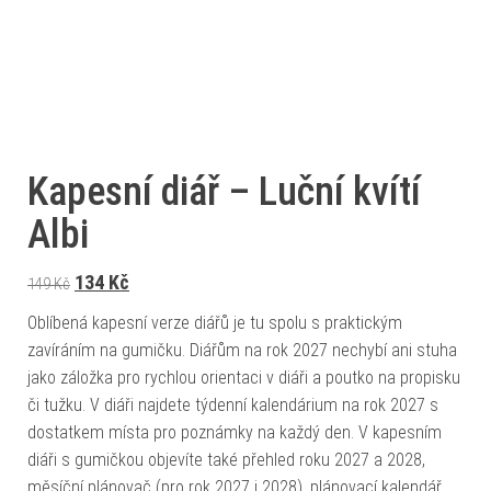
Kapesní diář – Luční kvítí
Albi
Původní cena byla: 149 Kč.
Aktuální cena je: 134 Kč.
134
Kč
149
Kč
Oblíbená kapesní verze diářů je tu spolu s praktickým
zavíráním na gumičku. Diářům na rok 2027 nechybí ani stuha
jako záložka pro rychlou orientaci v diáři a poutko na propisku
či tužku. V diáři najdete týdenní kalendárium na rok 2027 s
dostatkem místa pro poznámky na každý den. V kapesním
diáři s gumičkou objevíte také přehled roku 2027 a 2028,
měsíční plánovač (pro rok 2027 i 2028), plánovací kalendář,