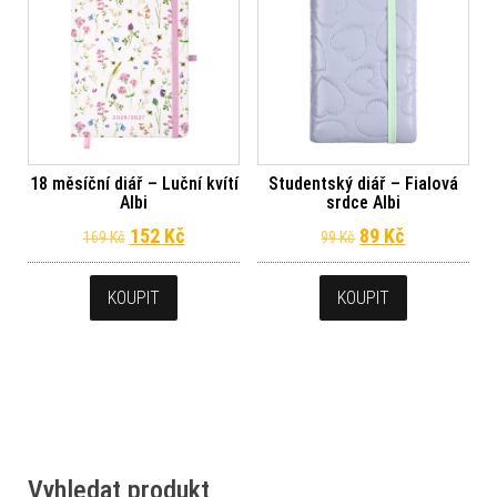
18 měsíční diář – Luční kvítí
Studentský diář – Fialová
Albi
srdce Albi
Původní cena byla: 169 Kč.
Aktuální cena je: 152 Kč.
Původní cena byl
Aktuální ce
152
Kč
89
Kč
169
Kč
99
Kč
KOUPIT
KOUPIT
Vyhledat produkt