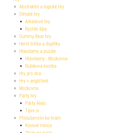
Abstraktní a logické hry
Dětské hry
Arkádové hry
Rychlé šípy
Dummy Bear hry
Herní trička a doplňky
Hlavolamy a puzzle
Hlavolamy - Mozkovna
Rubikova kostka
Hry pro dva
Hry v angličtině
Mozkovna
Párty hry
Párty Alias
Tipni si
Příslušenství ke hrám
Kovové mince
Obaly na karty