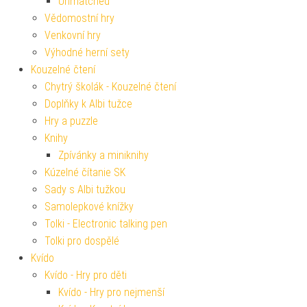
Unmatched
Vědomostní hry
Venkovní hry
Výhodné herní sety
Kouzelné čtení
Chytrý školák - Kouzelné čtení
Doplňky k Albi tužce
Hry a puzzle
Knihy
Zpívánky a miniknihy
Kúzelné čítanie SK
Sady s Albi tužkou
Samolepkové knížky
Tolki - Electronic talking pen
Tolki pro dospělé
Kvído
Kvído - Hry pro děti
Kvído - Hry pro nejmenší