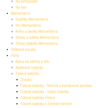
Na kempování
Na ven
Mementerra
Doplňky Mementerra
Hry Mementerra
Knihy a deníky Mementerra
Otisky a odlitky Mementerra
Stírací plakáty Mementerra
Oblíbené kousky
Párty
Barvy na obličej a tělo
Bublinové balónky
Fóliové balónky
Chodící
Fóliové balónky - filmové a komiksové postavy
Fóliové balónky - stojící balónky
Fóliové balónky číslice
Fóliové balónky s českým textem