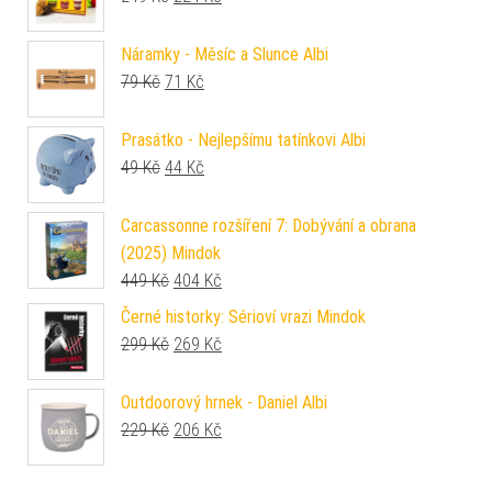
Náramky - Měsíc a Slunce Albi
Původní cena byla: 79 Kč.
Aktuální cena je: 71 Kč.
79
Kč
71
Kč
Prasátko - Nejlepšímu tatínkovi Albi
Původní cena byla: 49 Kč.
Aktuální cena je: 44 Kč.
49
Kč
44
Kč
Carcassonne rozšíření 7: Dobývání a obrana
(2025) Mindok
Původní cena byla: 449 Kč.
Aktuální cena je: 404 Kč.
449
Kč
404
Kč
Černé historky: Sérioví vrazi Mindok
Původní cena byla: 299 Kč.
Aktuální cena je: 269 Kč.
299
Kč
269
Kč
Outdoorový hrnek - Daniel Albi
Původní cena byla: 229 Kč.
Aktuální cena je: 206 Kč.
229
Kč
206
Kč