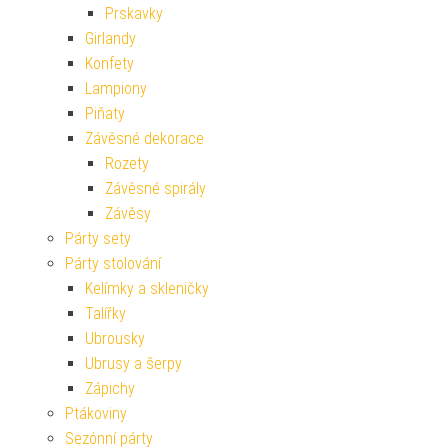
Prskavky
Girlandy
Konfety
Lampiony
Piňaty
Závěsné dekorace
Rozety
Závěsné spirály
Závěsy
Párty sety
Párty stolování
Kelímky a skleničky
Talířky
Ubrousky
Ubrusy a šerpy
Zápichy
Ptákoviny
Sezónní párty