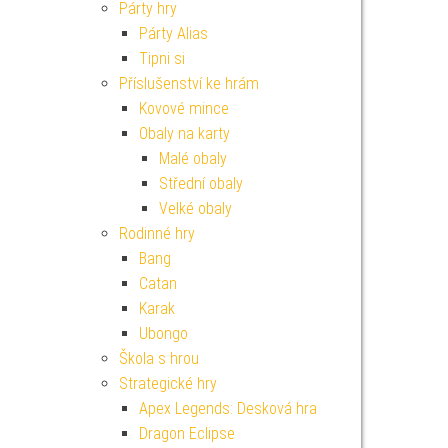
Párty hry
Párty Alias
Tipni si
Příslušenství ke hrám
Kovové mince
Obaly na karty
Malé obaly
Střední obaly
Velké obaly
Rodinné hry
Bang
Catan
Karak
Ubongo
Škola s hrou
Strategické hry
Apex Legends: Desková hra
Dragon Eclipse