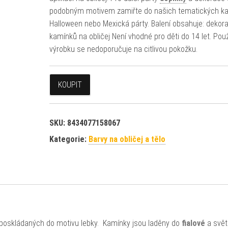
podobným motivem zamiřte do našich tematických kat
Halloween nebo Mexická párty. Balení obsahuje: dekora
kamínků na obličej Není vhodné pro děti do 14 let. Použ
výrobku se nedoporučuje na citlivou pokožku.
KOUPIT
SKU:
8434077158067
Kategorie:
Barvy na obličej a tělo
oskládaných do motivu lebky. Kamínky jsou laděny do
fialové
a svět