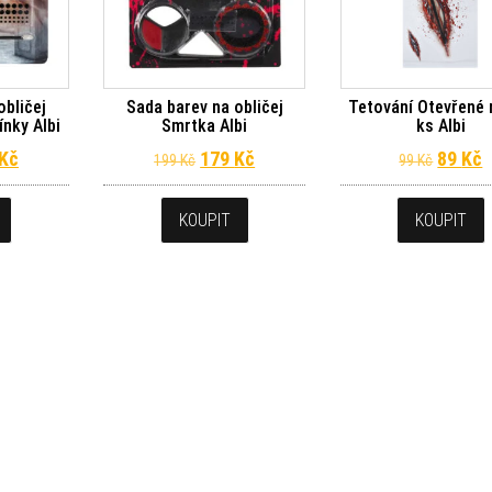
obličej
Sada barev na obličej
Tetování Otevřené 
nky Albi
Smrtka Albi
ks Albi
dní cena byla: 199 Kč.
Aktuální cena je: 179 Kč.
Původní cena byla: 199 Kč.
Aktuální cena je: 179 Kč.
Původn
A
Kč
179
Kč
89
Kč
199
Kč
99
Kč
KOUPIT
KOUPIT