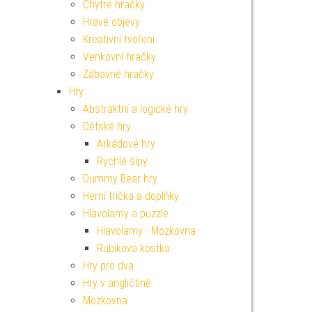
Chytré hračky
Hravé objevy
Kreativní tvoření
Venkovní hračky
Zábavné hračky
Hry
Abstraktní a logické hry
Dětské hry
Arkádové hry
Rychlé šípy
Dummy Bear hry
Herní trička a doplňky
Hlavolamy a puzzle
Hlavolamy - Mozkovna
Rubikova kostka
Hry pro dva
Hry v angličtině
Mozkovna