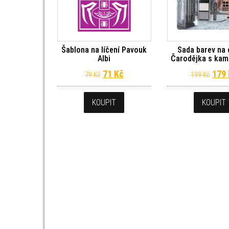
Šablona na líčení Pavouk
Sada barev na 
Albi
Čarodějka s kamí
Původní cena byla: 79 Kč.
Aktuální cena je: 71 Kč.
Půvo
71
Kč
179
79
Kč
199
Kč
KOUPIT
KOUPIT