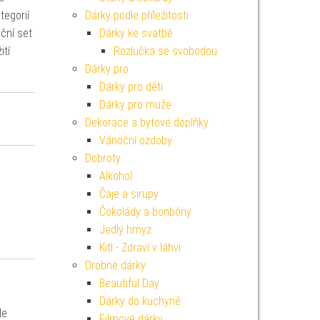
egorií
Dárky podle příležitosti
ční set
Dárky ke svatbě
ití
Rozlučka se svobodou
Dárky pro
Dárky pro děti
Dárky pro muže
Dekorace a bytové doplňky
Vánoční ozdoby
Dobroty
Alkohol
Čaje a sirupy
Čokolády a bonbóny
Jedlý hmyz
Kitl - Zdraví v láhvi
Drobné dárky
Beautiful Day
Dárky do kuchyně
le
Filmové dárky