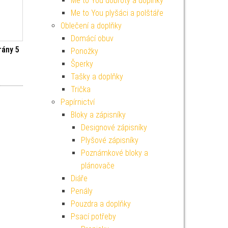
Me to You dobroty a doplňky
Me to You plyšáci a polštáře
Oblečení a doplňky
Domácí obuv
rány 5
Ponožky
Šperky
í cena byla: 99 Kč.
ktuální cena je: 89 Kč.
Tašky a doplňky
Trička
Papírnictví
Bloky a zápisníky
Designové zápisníky
Plyšové zápisníky
Poznámkové bloky a
plánovače
Diáře
Penály
Pouzdra a doplňky
Psací potřeby