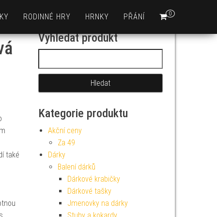
0
KY
RODINNÉ HRY
HRNKY
PŘÁNÍ
Vyhledat produkt
vá
Vyhledávání
Kategorie produktu
o
ým
Akční ceny
Za 49
dí také
Dárky
Balení dárků
Dárkové krabičky
Dárkové tašky
otnou
Jmenovky na dárky
s
Stuhy a kokardy