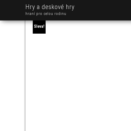
Hry a deskové hry
hraní pro celou rodinu
Sleva!