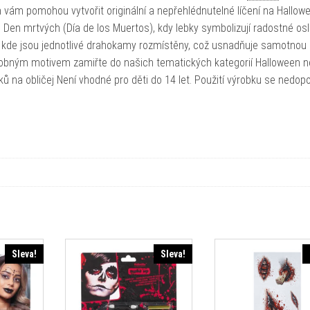
ám pomohou vytvořit originální a nepřehlédnutelné líčení na Hallowe
Den mrtvých (Día de los Muertos), kdy lebky symbolizují radostné os
e, kde jsou jednotlivé drahokamy rozmístěny, což usnadňuje samotnou 
obným motivem zamiřte do našich tematických kategorií Halloween 
ů na obličej Není vhodné pro děti do 14 let. Použití výrobku se nedop
Sleva!
Sleva!