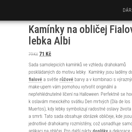
DÁR
Kamínky na obličej Fialo
lebka Albi
Původní cena byla: 79 Kč.
Aktuální cena je: 71 Kč.
71
Kč
79
Kč
Sada samolepicích kamínků ve vzhledu drahokamů
poskládaných do motivu lebky. Kamínky jsou laděny d
fialové
a světle
růžové
barvy a v kombinaci s výrazn
make-upem vám pomohou vytvořit originální a
nepřehlédnutelné líčení na Halloween. Perfektně se ho
k oslavám mexického svátku Den mrtvých (Día de los
Muertos), kdy lebky symbolizují radostné oslavy života
a smrti. Tato sada obsahuje obrázek obličeje, kde jsou
jednotlivé drahokamy rozmístěny, což usnadňuje sam
aplikaci na obličej. Pro další párty
doplňky
a dekorace 