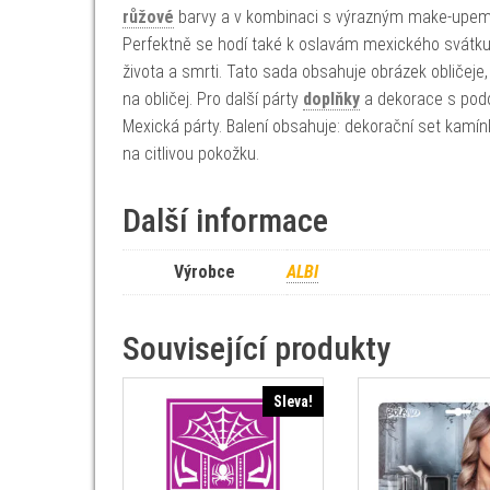
růžové
barvy a v kombinaci s výrazným make-upem v
Perfektně se hodí také k oslavám mexického svátku 
života a smrti. Tato sada obsahuje obrázek obličej
na obličej. Pro další párty
doplňky
a dekorace s pod
Mexická párty. Balení obsahuje: dekorační set kamínk
na citlivou pokožku.
Další informace
Výrobce
ALBI
Související produkty
Sleva!