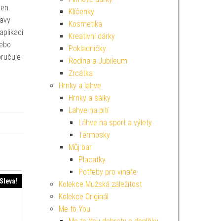
en.
Klíčenky
lavy
Kosmetika
aplikaci
Kreativní dárky
nebo
Pokladničky
oručuje
Rodina a Jubileum
Zrcátka
Hrnky a lahve
Hrnky a šálky
Lahve na pití
Láhve na sport a výlety
Termosky
Můj bar
Placatky
Potřeby pro vinaře
Sleva!
Kolekce Mužská záležitost
Kolekce Originál
Me to You