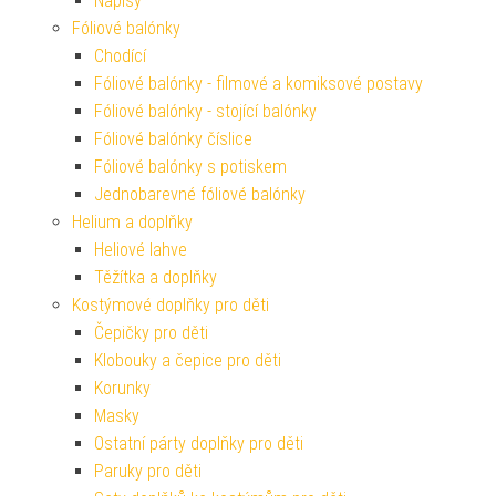
Nápisy
Fóliové balónky
Chodící
Fóliové balónky - filmové a komiksové postavy
Fóliové balónky - stojící balónky
Fóliové balónky číslice
Fóliové balónky s potiskem
Jednobarevné fóliové balónky
Helium a doplňky
Heliové lahve
Těžítka a doplňky
Kostýmové doplňky pro děti
Čepičky pro děti
Klobouky a čepice pro děti
Korunky
Masky
Ostatní párty doplňky pro děti
Paruky pro děti