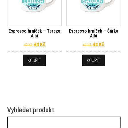
Espresso hrníček – Tereza
Espresso hrníček – Šárka
Albi
Albi
Původní cena byla: 49 Kč.
Aktuální cena je: 44 Kč.
Původní cena byl
Aktuální ce
44
Kč
44
Kč
49
Kč
49
Kč
KOUPIT
KOUPIT
Vyhledat produkt
Vyhledávání