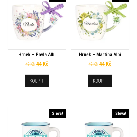
Hrnek – Pavla Albi
Hrnek – Martina Albi
Původní cena byla: 49 Kč.
Aktuální cena je: 44 Kč.
Původní cena byl
Aktuální ce
44
Kč
44
Kč
49
Kč
49
Kč
KOUPIT
KOUPIT
Sleva!
Sleva!