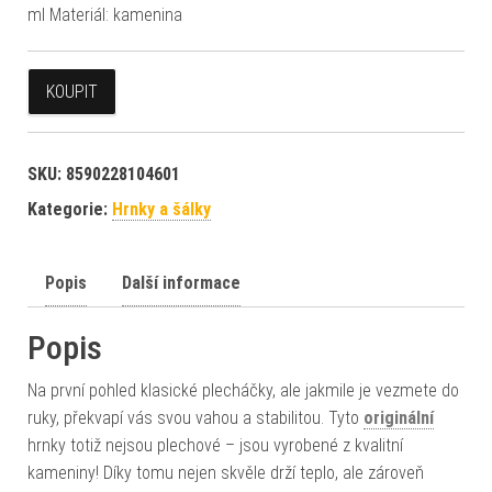
ml Materiál: kamenina
KOUPIT
SKU:
8590228104601
Kategorie:
Hrnky a šálky
Popis
Další informace
Popis
Na první pohled klasické plecháčky, ale jakmile je vezmete do
ruky, překvapí vás svou vahou a stabilitou. Tyto
originální
hrnky totiž nejsou plechové – jsou vyrobené z kvalitní
kameniny! Díky tomu nejen skvěle drží teplo, ale zároveň