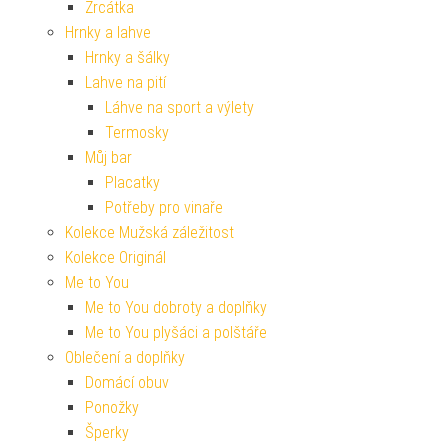
Zrcátka
Hrnky a lahve
Hrnky a šálky
Lahve na pití
Láhve na sport a výlety
Termosky
Můj bar
Placatky
Potřeby pro vinaře
Kolekce Mužská záležitost
Kolekce Originál
Me to You
Me to You dobroty a doplňky
Me to You plyšáci a polštáře
Oblečení a doplňky
Domácí obuv
Ponožky
Šperky