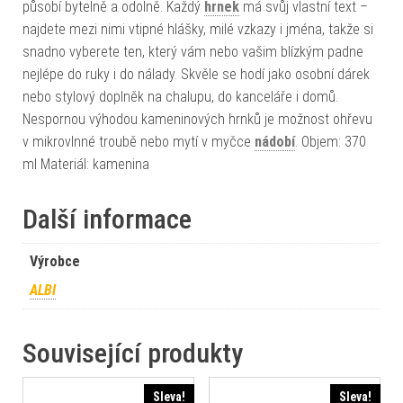
působí bytelně a odolně. Každý
hrnek
má svůj vlastní text –
najdete mezi nimi vtipné hlášky, milé vzkazy i jména, takže si
snadno vyberete ten, který vám nebo vašim blízkým padne
nejlépe do ruky i do nálady. Skvěle se hodí jako osobní dárek
nebo stylový doplněk na chalupu, do kanceláře i domů.
Nespornou výhodou kameninových hrnků je možnost ohřevu
v mikrovlnné troubě nebo mytí v myčce
nádobí
. Objem: 370
ml Materiál: kamenina
Další informace
Výrobce
ALBI
Související produkty
Sleva!
Sleva!