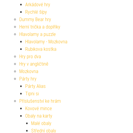
Arkádové hry
Rychlé šípy
Dummy Bear hry
Herní trička a doplňky
Hlavolamy a puzzle
Hlavolamy - Mozkovna
Rubikova kostka
Hry pro dva
Hry v angličtině
Mozkovna
Párty hry
Párty Alias
Tipni si
Příslušenství ke hrám
Kovové mince
Obaly na karty
Malé obaly
Střední obaly