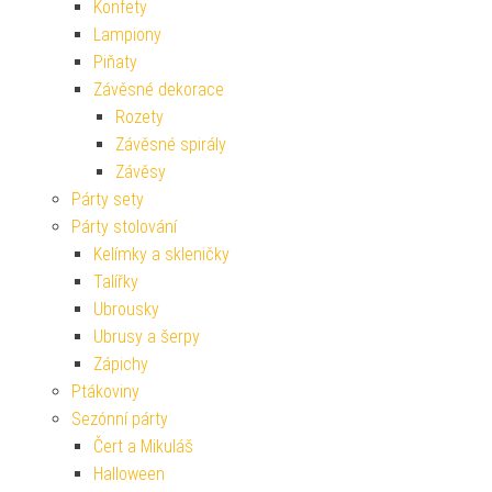
Konfety
Lampiony
Piňaty
Závěsné dekorace
Rozety
Závěsné spirály
Závěsy
Párty sety
Párty stolování
Kelímky a skleničky
Talířky
Ubrousky
Ubrusy a šerpy
Zápichy
Ptákoviny
Sezónní párty
Čert a Mikuláš
Halloween