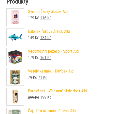
Produkty
Světle růžový bloček Albi
Původní cena byla: 129 Kč.
Aktuální cena je: 116 Kč.
129
Kč
116
Kč
Balónek fóliový Žralok Albi
Původní cena byla: 149 Kč.
Aktuální cena je: 134 Kč.
149
Kč
134
Kč
Vědomostní pexeso - Sport Albi
Původní cena byla: 179 Kč.
Aktuální cena je: 161 Kč.
179
Kč
161
Kč
Veselý kelímek - Davídek Albi
Původní cena byla: 79 Kč.
Aktuální cena je: 71 Kč.
79
Kč
71
Kč
Barový set - Vína není nikdy dost Albi
Původní cena byla: 299 Kč.
Aktuální cena je: 199 Kč.
299
Kč
199
Kč
Čaj - Pro úžasnou učitelku Albi