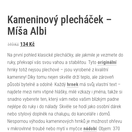
Kameninový plecháček –
Míša Albi
Původní cena byla: 149 Kč.
Aktuální cena je: 134 Kč.
134
Kč
149
Kč
Na první pohled klasické plecháčky, ale jakmile je vezmete do
ruky, překvapí vás svou vahou a stabilitou. Tyto
originální
hrnky totiž nejsou plechové – jsou vyrobené z kvalitní
kameniny! Díky tomu nejen skvěle drží teplo, ale zároveň
působí bytelně a odolně. Každý
hrnek
má svůj vlastní text –
najdete mezi nimi vtipné hlášky, milé vzkazy i jména, takže si
snadno vyberete ten, který vám nebo vašim blízkým padne
nejlépe do ruky i do nálady. Skvěle se hodí jako osobní dárek
nebo stylový doplněk na chalupu, do kanceláře i domů.
Nespornou výhodou kameninových hrnků je možnost ohřevu
v mikrovlnné troubě nebo mytí v myčce
nádobí
. Objem: 370