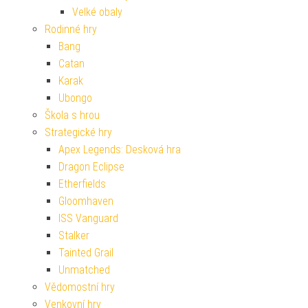
Velké obaly
Rodinné hry
Bang
Catan
Karak
Ubongo
Škola s hrou
Strategické hry
Apex Legends: Desková hra
Dragon Eclipse
Etherfields
Gloomhaven
ISS Vanguard
Stalker
Tainted Grail
Unmatched
Vědomostní hry
Venkovní hry