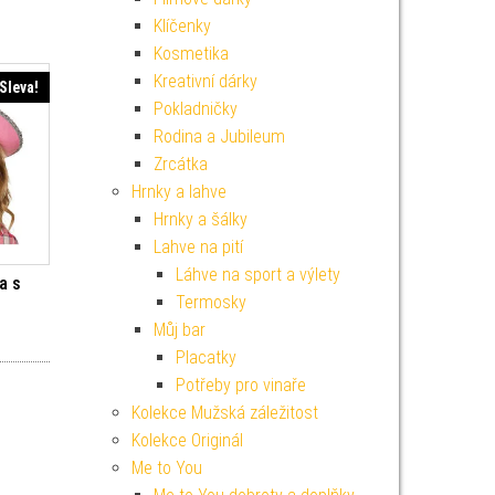
Klíčenky
Kosmetika
Kreativní dárky
Sleva!
Pokladničky
Rodina a Jubileum
Zrcátka
Hrnky a lahve
Hrnky a šálky
Lahve na pití
Láhve na sport a výlety
a s
Termosky
Můj bar
í cena byla: 199 Kč.
Aktuální cena je: 179 Kč.
Placatky
Potřeby pro vinaře
Kolekce Mužská záležitost
Kolekce Originál
Me to You