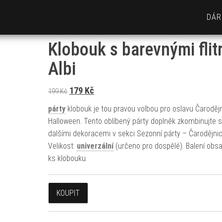
DÁR
Klobouk s barevnými flit
Albi
Původní cena byla: 199 Kč.
Aktuální cena je: 179 Kč.
179
Kč
199
Kč
párty
klobouk je tou pravou volbou pro oslavu Čarodějn
Halloween. Tento oblíbený párty doplněk zkombinujte s
dalšími dekoracemi v sekci Sezonní párty – Čarodějnic
Velikost:
univerzální
(určeno pro dospělé). Balení obs
ks klobouku.
KOUPIT