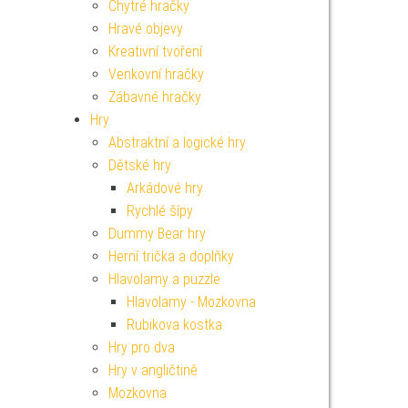
Chytré hračky
Hravé objevy
Kreativní tvoření
Venkovní hračky
Zábavné hračky
Hry
Abstraktní a logické hry
Dětské hry
Arkádové hry
Rychlé šípy
Dummy Bear hry
Herní trička a doplňky
Hlavolamy a puzzle
Hlavolamy - Mozkovna
Rubikova kostka
Hry pro dva
Hry v angličtině
Mozkovna