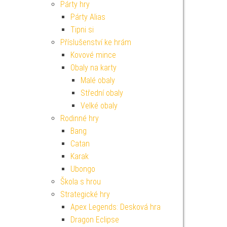
Párty hry
Párty Alias
Tipni si
Příslušenství ke hrám
Kovové mince
Obaly na karty
Malé obaly
Střední obaly
Velké obaly
Rodinné hry
Bang
Catan
Karak
Ubongo
Škola s hrou
Strategické hry
Apex Legends: Desková hra
Dragon Eclipse