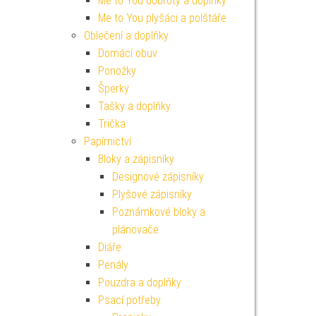
Me to You dobroty a doplňky
Me to You plyšáci a polštáře
Oblečení a doplňky
Domácí obuv
Ponožky
Šperky
Tašky a doplňky
Trička
Papírnictví
Bloky a zápisníky
Designové zápisníky
Plyšové zápisníky
Poznámkové bloky a
plánovače
Diáře
Penály
Pouzdra a doplňky
Psací potřeby