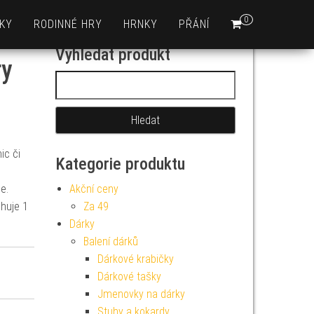
0
KY
RODINNÉ HRY
HRNKY
PŘÁNÍ
Vyhledat produkt
ry
Vyhledávání
ic či
Kategorie produktu
e.
Akční ceny
ahuje 1
Za 49
Dárky
Balení dárků
Dárkové krabičky
Dárkové tašky
Jmenovky na dárky
Stuhy a kokardy