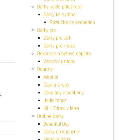
Dárky podle příležitosti
Dárky ke svatbě
Rozlučka se svobodou
Dárky pro
Dárky pro děti
Dárky pro muže
Dekorace a bytové doplňky
Vánoční ozdoby
Dobroty
Alkohol
Čaje a sirupy
i
Čokolády a bonbóny
u.
Jedlý hmyz
Kitl - Zdraví v láhvi
Drobné dárky
Beautiful Day
Dárky do kuchyně
Filmové dárky