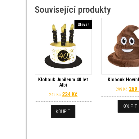
Související produkty
Sleva!
Klobouk Jubileum 40 let
Klobouk Hovínk
Albi
Půvo
269
299
Kč
Původní cena byla: 249 Kč.
Aktuální cena je: 224 Kč.
224
Kč
249
Kč
KOUPIT
KOUPIT