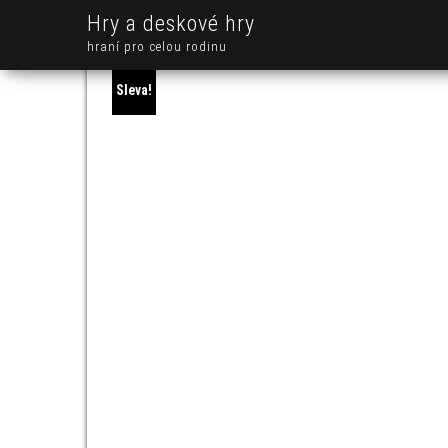
Hry a deskové hry
hraní pro celou rodinu
Sleva!