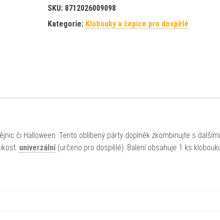
SKU:
8712026009098
Kategorie:
Klobouky a čepice pro dospělé
jnic či Halloween. Tento oblíbený párty doplněk zkombinujte s dalším
ikost:
univerzální
(určeno pro dospělé). Balení obsahuje 1 ks klobouk