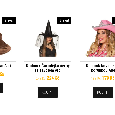
Sleva!
Sleva!
o Albi
Klobouk Čarodějka černý
Klobouk kovbojk
se závojem Albi
korunkou Albi
dní cena byla: 299 Kč.
Aktuální cena je: 269 Kč.
Kč
Původní cena byla: 249 Kč.
Aktuální cena je: 224 Kč.
Původn
224
Kč
179
Kč
249
Kč
199
Kč
KOUPIT
KOUPIT