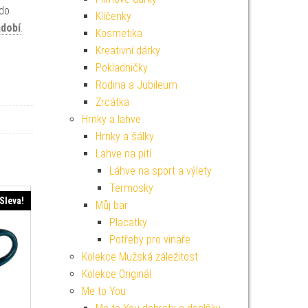
 do
Klíčenky
dobí
.
Kosmetika
Kreativní dárky
Pokladničky
Rodina a Jubileum
Zrcátka
Hrnky a lahve
Hrnky a šálky
Lahve na pití
Láhve na sport a výlety
Termosky
Sleva!
Můj bar
Placatky
Potřeby pro vinaře
Kolekce Mužská záležitost
Kolekce Originál
Me to You