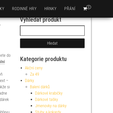
0
KY
RODINNÉ HRY
HRNKY
PŘÁNÍ
Vyhledat produkt
–
Vyhledávání
mete do
Kategorie produktu
lní
Akční ceny
eň
Za 49
text –
Dárky
akže si
Balení dárků
padne
Dárkové krabičky
 dárek
Dárkové tašky
Jmenovky na dárky
ohřevu
Stuhy a kokardy