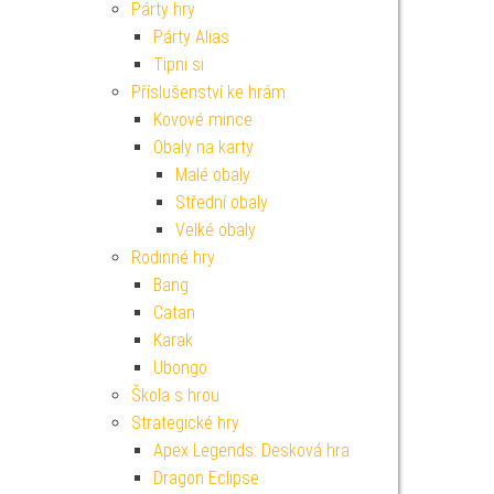
Párty hry
Párty Alias
Tipni si
Příslušenství ke hrám
Kovové mince
Obaly na karty
Malé obaly
Střední obaly
Velké obaly
Rodinné hry
Bang
Catan
Karak
Ubongo
Škola s hrou
Strategické hry
Apex Legends: Desková hra
Dragon Eclipse