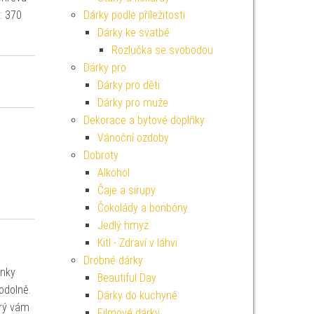
: 370
Dárky podle příležitosti
Dárky ke svatbě
Rozlučka se svobodou
Dárky pro
Dárky pro děti
Dárky pro muže
Dekorace a bytové doplňky
Vánoční ozdoby
Dobroty
Alkohol
Čaje a sirupy
Čokolády a bonbóny
Jedlý hmyz
Kitl - Zdraví v láhvi
Drobné dárky
nky
Beautiful Day
odolně.
Dárky do kuchyně
erý vám
Filmové dárky