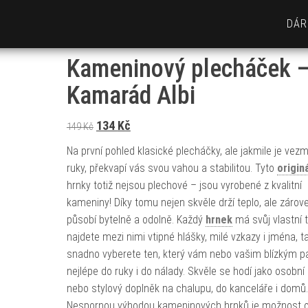
DÁR
Kameninový plecháček 
Kamarád Albi
Původní cena byla: 149 Kč.
Aktuální cena je: 134 Kč.
134
Kč
149
Kč
Na první pohled klasické plecháčky, ale jakmile je vez
ruky, překvapí vás svou vahou a stabilitou. Tyto
originá
hrnky totiž nejsou plechové – jsou vyrobené z kvalitní
kameniny! Díky tomu nejen skvěle drží teplo, ale zárov
působí bytelně a odolně. Každý
hrnek
má svůj vlastní 
najdete mezi nimi vtipné hlášky, milé vzkazy i jména, t
snadno vyberete ten, který vám nebo vašim blízkým 
nejlépe do ruky i do nálady. Skvěle se hodí jako osobní
nebo stylový doplněk na chalupu, do kanceláře i domů.
Nespornou výhodou kameninových hrnků je možnost 