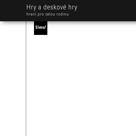
Hry a deskové hry
hraní pro celou rodinu
Sleva!