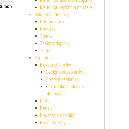
Me to You dobroty a doplňky
 Šimon
Me to You plyšáci a polštáře
Oblečení a doplňky
í cena byla: 49 Kč.
ktuální cena je: 44 Kč.
Domácí obuv
Ponožky
Šperky
Tašky a doplňky
Trička
Papírnictví
Bloky a zápisníky
Designové zápisníky
Plyšové zápisníky
Poznámkové bloky a
plánovače
Diáře
Penály
Pouzdra a doplňky
Psací potřeby