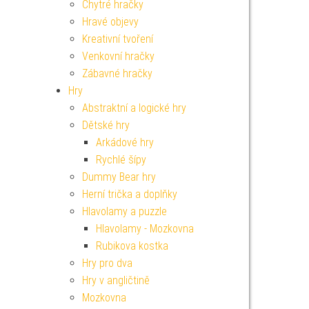
Chytré hračky
Hravé objevy
Kreativní tvoření
Venkovní hračky
Zábavné hračky
Hry
Abstraktní a logické hry
Dětské hry
Arkádové hry
Rychlé šípy
Dummy Bear hry
Herní trička a doplňky
Hlavolamy a puzzle
Hlavolamy - Mozkovna
Rubikova kostka
Hry pro dva
Hry v angličtině
Mozkovna