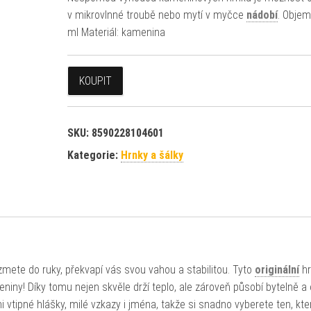
v mikrovlnné troubě nebo mytí v myčce
nádobí
. Objem
ml Materiál: kamenina
KOUPIT
SKU:
8590228104601
Kategorie:
Hrnky a šálky
ezmete do ruky, překvapí vás svou vahou a stabilitou. Tyto
originální
hr
eniny! Díky tomu nejen skvěle drží teplo, ale zároveň působí bytelně a 
i vtipné hlášky, milé vzkazy i jména, takže si snadno vyberete ten, kt