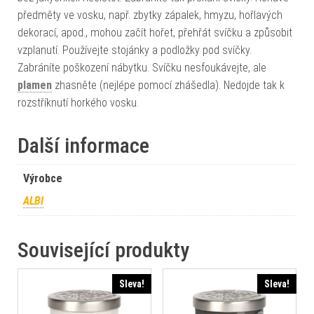
předměty ve vosku, např. zbytky zápalek, hmyzu, hořlavých
dekorací, apod., mohou začít hořet, přehřát svíčku a způsobit
vzplanutí. Používejte stojánky a podložky pod svíčky.
Zabráníte poškození nábytku. Svíčku nesfoukávejte, ale
plamen
zhasněte (nejlépe pomocí zhášedla). Nedojde tak k
rozstříknutí horkého vosku.
Další informace
Výrobce
ALBI
Související produkty
Sleva!
Sleva!