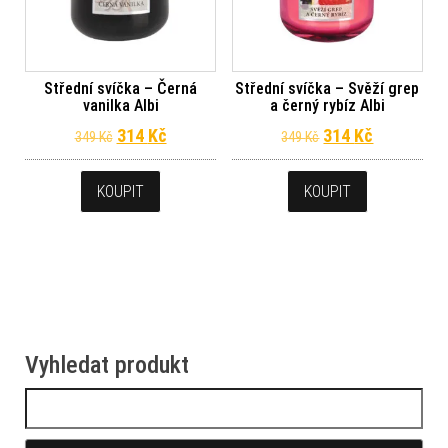
Střední svíčka – Černá
Střední svíčka – Svěží grep
vanilka Albi
a černý rybíz Albi
Původní cena byla: 349 Kč.
Aktuální cena je: 314 Kč.
Původní cena byl
Aktuální c
314
Kč
314
Kč
349
Kč
349
Kč
KOUPIT
KOUPIT
Vyhledat produkt
Vyhledávání