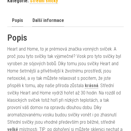
Kategorie:
Střední svíčky
Popis
Další informace
Popis
Heart and Home, to je prémiová značka vonných svíček. A
proč jsou tyto svíčky tak výjimečné? Vosk pro tyto svíčky byl
vyroben ze sójových bobů. Díky tomu jsou svíčky Heart and
Home šetrnější a přívětivější k životnímu prostředí, jsou
netoxické, a vy tak můžete relaxovat s pocitem, že jste
přispěli k tomu, aby naše příroda zůstala
krásná
. Střední
svíčky Heart and Home vydrží hořet až 30 hodin. Na rozdíl od
klasických svíček totiž hoří při nízkých teplotách, a tak
provoní váš domov na opravdu dlouhou dobu. Díky
aromatizovanému vosku budou svíčky vonět i po zhasnutí.
Střední svíčky jsou vhodné především pro běžné, středně
velké
místnosti. TIP: po dohoření si můžete sklenici nechat a