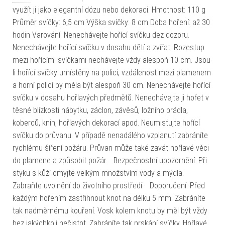
využít ji jako elegantní dózu nebo dekoraci. Hmotnost: 110 g
Průměr svíčky: 6,5 cm Výška svíčky: 8 cm Doba hoření: až 30
hodin Varování: Nenechávejte hořící svíčku dez dozoru.
Nenechávejte hořící svíčku v dosahu dětí a zvířat. Rozestup
mezi hořícími svíčkami nechávejte vždy alespoň 10 cm. Jsou-
li hořící svíčky umístěny na polici, vzdálenost mezi plamenem
a horní policí by měla být alespoň 30 cm. Nenechávejte hořící
svíčku v dosahu hořlavých předmětů. Nenechávejte ji hořet v
těsné blízkosti nábytku, záclon, závěsů, ložního prádla,
koberců, knih, hořlavých dekorací apod. Neumisťujte hořící
svíčku do průvanu. V případě nenadálého vzplanutí zabráníte
rychlému šíření požáru. Průvan může také zavát hořlavé věci
do plamene a způsobit požár. Bezpečnostní upozornění: Při
styku s kůží omyjte velkým množstvím vody a mýdla.
Zabraňte uvolnění do životního prostředí. Doporučení: Před
každým hořením zastřihnout knot na délku 5 mm. Zabráníte
tak nadměrnému kouření. Vosk kolem knotu by měl být vždy
bez jakýchkoli nečistot. Zabráníte tak prskání svíčky. Hořlavé