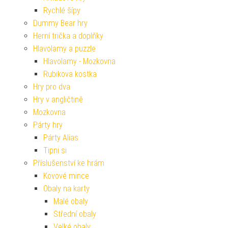
Rychlé šípy
Dummy Bear hry
Herní trička a doplňky
Hlavolamy a puzzle
Hlavolamy - Mozkovna
Rubikova kostka
Hry pro dva
Hry v angličtině
Mozkovna
Párty hry
Párty Alias
Tipni si
Příslušenství ke hrám
Kovové mince
Obaly na karty
Malé obaly
Střední obaly
Velké obaly