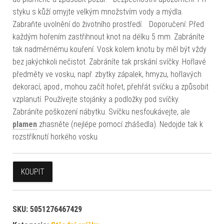
styku s kůží omyjte velkým množstvím vody a mýdla.
Zabraňte uvolnění do životního prostředí. Doporučení: Před
každým hořením zastřihnout knot na délku 5 mm. Zabráníte
tak nadměrnému kouření. Vosk kolem knotu by měl být vždy
bez jakýchkoli nečistot. Zabráníte tak prskání svíčky. Hořlavé
předměty ve vosku, např. zbytky zápalek, hmyzu, hořlavých
dekorací, apod., mohou začít hořet, přehřát svíčku a způsobit
vzplanutí. Používejte stojánky a podložky pod svíčky.
Zabráníte poškození nábytku. Svíčku nesfoukávejte, ale
plamen
zhasněte (nejlépe pomocí zhášedla). Nedojde tak k
rozstříknutí horkého vosku.
KOUPIT
SKU:
5051276467429