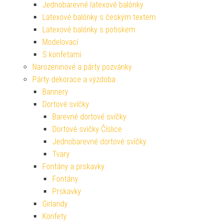
Jednobarevné latexové balónky
Latexové balónky s českým textem
Latexové balónky s potiskem
Modelovací
S konfetami
Narozeninové a párty pozvánky
Párty dekorace a výzdoba
Bannery
Dortové svíčky
Barevné dortové svíčky
Dortové svíčky Číslice
Jednobarevné dortové svíčky
Tvary
Fontány a prskavky
Fontány
Prskavky
Girlandy
Konfety