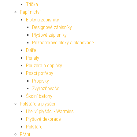
Trička
Papírnictví
Bloky a zápisníky
Designové zápisníky
Plyšové zápisníky
Poznámkové bloky a plánovače
Diáře
Penály
Pouzdra a doplňky
Psací potřeby
Propisky
Zvýrazňovače
Školní batohy
Polštáře a plyšáci
Hřejiví plyšáci - Warmies
Plyšové dekorace
Polštáře
Přání