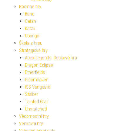
Rodinné hry
Bang
Catan
Karak
Ubongo
Škola s hrou
Strategické hry
Apex Legends: Desková hra
Dragon Eclipse
Etherfields
Gloomhaven
ISS Vanguard
Stalker
Tainted Grail
Unmatched
Vědomostní hry
Venkovní hry
Výhodné herní sety