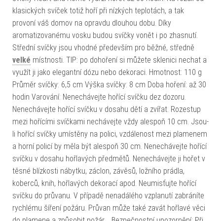
klasických svíček totiž hoří při nízkých teplotách, a tak
provoní váš domov na opravdu dlouhou dobu. Díky
aromatizovanému vosku budou svíčky vonět i po zhasnutí.
Střední svíčky jsou vhodné především pro běžné, středně
velké
místnosti. TIP: po dohoření si můžete sklenici nechat a
využít ji jako elegantní dózu nebo dekoraci. Hmotnost: 110 g
Průměr svíčky: 6,5 cm Výška svíčky: 8 cm Doba hoření: až 30
hodin Varování: Nenechávejte hořící svíčku dez dozoru.
Nenechávejte hořící svíčku v dosahu dětí a zvířat. Rozestup
mezi hořícími svíčkami nechávejte vždy alespoň 10 cm. Jsou-
li hořící svíčky umístěny na polici, vzdálenost mezi plamenem
a horní policí by měla být alespoň 30 cm. Nenechávejte hořící
svíčku v dosahu hořlavých předmětů. Nenechávejte ji hořet v
těsné blízkosti nábytku, záclon, závěsů, ložního prádla,
koberců, knih, hořlavých dekorací apod. Neumisťujte hořící
svíčku do průvanu. V případě nenadálého vzplanutí zabráníte
rychlému šíření požáru. Průvan může také zavát hořlavé věci
do plamene a způsobit požár. Bezpečnostní upozornění: Při