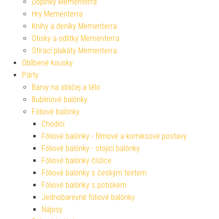
Doplňky Mementerra
Hry Mementerra
Knihy a deníky Mementerra
Otisky a odlitky Mementerra
Stírací plakáty Mementerra
Oblíbené kousky
Párty
Barvy na obličej a tělo
Bublinové balónky
Fóliové balónky
Chodící
Fóliové balónky - filmové a komiksové postavy
Fóliové balónky - stojící balónky
Fóliové balónky číslice
Fóliové balónky s českým textem
Fóliové balónky s potiskem
Jednobarevné fóliové balónky
Nápisy