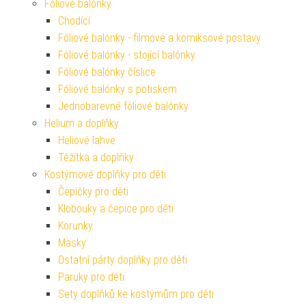
Fóliové balónky
Chodící
Fóliové balónky - filmové a komiksové postavy
Fóliové balónky - stojící balónky
Fóliové balónky číslice
Fóliové balónky s potiskem
Jednobarevné fóliové balónky
Helium a doplňky
Heliové lahve
Těžítka a doplňky
Kostýmové doplňky pro děti
Čepičky pro děti
Klobouky a čepice pro děti
Korunky
Masky
Ostatní párty doplňky pro děti
Paruky pro děti
Sety doplňků ke kostýmům pro děti