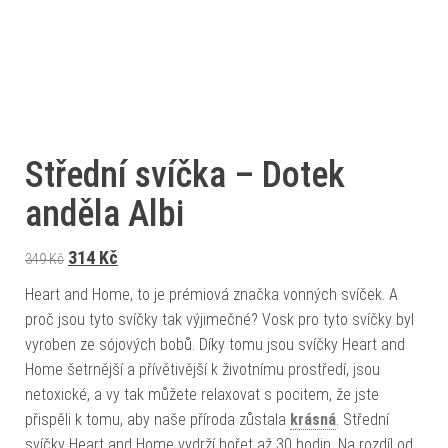
Střední svíčka – Dotek
anděla Albi
Původní cena byla: 349 Kč.
Aktuální cena je: 314 Kč.
314
Kč
349
Kč
Heart and Home, to je prémiová značka vonných svíček. A
proč jsou tyto svíčky tak výjimečné? Vosk pro tyto svíčky byl
vyroben ze sójových bobů. Díky tomu jsou svíčky Heart and
Home šetrnější a přívětivější k životnímu prostředí, jsou
netoxické, a vy tak můžete relaxovat s pocitem, že jste
přispěli k tomu, aby naše příroda zůstala
krásná
. Střední
svíčky Heart and Home vydrží hořet až 30 hodin. Na rozdíl od