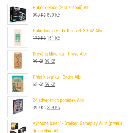
Poker deluxe (200 žetonů) Albi
Původní cena byla: 999 Kč.
Aktuální cena je: 899 Kč.
999
Kč
899
Kč
Pohodonožky - Fotbal, vel. 39-42 Albi
Původní cena byla: 179 Kč.
Aktuální cena je: 161 Kč.
179
Kč
161
Kč
Dřevěná klíčenka - Prase Albi
Původní cena byla: 99 Kč.
Aktuální cena je: 89 Kč.
99
Kč
89
Kč
Přání k svátku - Ondra Albi
Původní cena byla: 65 Kč.
Aktuální cena je: 59 Kč.
65
Kč
59
Kč
24 adventních pohádek Albi
Původní cena byla: 399 Kč.
Aktuální cena je: 359 Kč.
399
Kč
359
Kč
Výhodné balení - Stalker: Gameplay All in (první a
druhá vlna) Albi