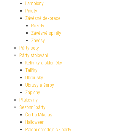
Lampiony
Piňaty
Závěsné dekorace
Rozety
Závěsné spirály
Závěsy
Párty sety
Párty stolování
Kelímky a skleničky
Talířky
Ubrousky
Ubrusy a šerpy
Zápichy
Ptákoviny
Sezónní párty
Čert a Mikuláš
Halloween
Pálení čarodějnic - párty