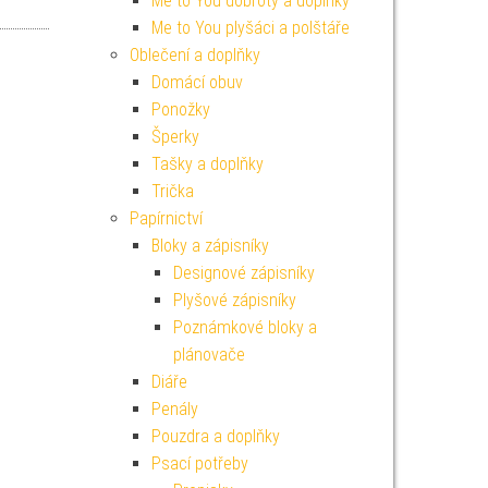
í cena byla: 55 Kč.
ktuální cena je: 50 Kč.
Me to You dobroty a doplňky
Me to You plyšáci a polštáře
Oblečení a doplňky
Domácí obuv
Ponožky
Šperky
Tašky a doplňky
Trička
Papírnictví
Bloky a zápisníky
Designové zápisníky
Plyšové zápisníky
Poznámkové bloky a
plánovače
Diáře
Penály
Pouzdra a doplňky
Psací potřeby