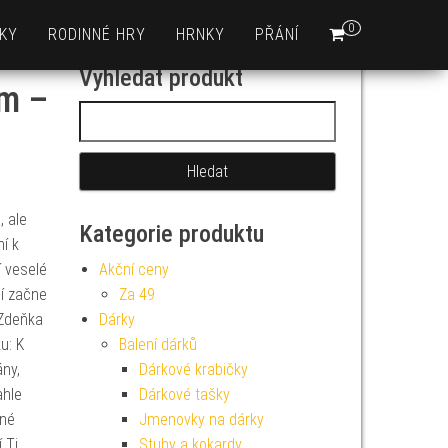
0
KY
RODINNÉ HRY
HRNKY
PŘÁNÍ
Vyhledat produkt
ám –
Vyhledávání
 ale
Kategorie produktu
ní k
 veselé
Akční ceny
ní začne
Za 49
 Zdeňka
Dárky
u: K
Balení dárků
ny,
Dárkové krabičky
ahle
Dárkové tašky
lné
Jmenovky na dárky
 Ti
Stuhy a kokardy