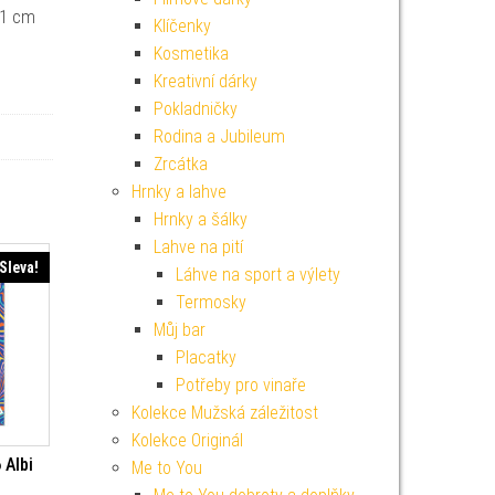
21 cm
Klíčenky
Kosmetika
Kreativní dárky
Pokladničky
Rodina a Jubileum
Zrcátka
Hrnky a lahve
Hrnky a šálky
Lahve na pití
Sleva!
Láhve na sport a výlety
Termosky
Můj bar
Placatky
Potřeby pro vinaře
Kolekce Mužská záležitost
Kolekce Originál
 Albi
Me to You