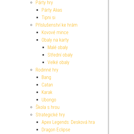
Párty hry
Párty Alias
Tipni si
Příslušenství ke hrám
Kovové mince
Obaly na karty
Malé obaly
Střední obaly
Velké obaly
Rodinné hry
Bang
Catan
Karak
Ubongo
Škola s hrou
Strategické hry
Apex Legends: Desková hra
Dragon Eclipse