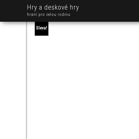
Hry a deskové hry
hraní pro celou rodinu
Sleva!