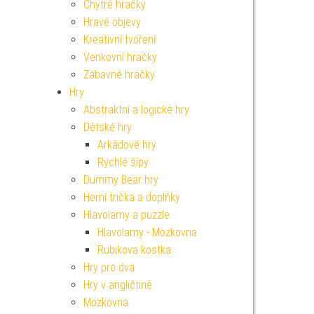
Chytré hračky
Hravé objevy
Kreativní tvoření
Venkovní hračky
Zábavné hračky
Hry
Abstraktní a logické hry
Dětské hry
Arkádové hry
Rychlé šípy
Dummy Bear hry
Herní trička a doplňky
Hlavolamy a puzzle
Hlavolamy - Mozkovna
Rubikova kostka
Hry pro dva
Hry v angličtině
Mozkovna