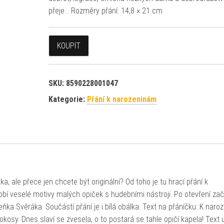
přeje… Rozměry přání: 14,8 × 21 cm
KOUPIT
SKU:
8590228001047
Kategorie:
Přání k narozeninám
 ale přece jen chcete být originální? Od toho je tu hrací přání k
bí veselé motivy malých opiček s hudebními nástroji. Po otevření zač
eňka Svěráka. Součástí přání je i bílá obálka. Text na přáníčku: K nar
kosy. Dnes slaví se zvesela, o to postará se tahle opičí kapela! Text u