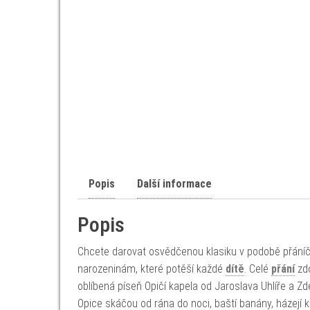
Popis
Další informace
Popis
Chcete darovat osvědčenou klasiku v podobě přáníčka,
narozeninám, které potěší každé
dítě
. Celé
přání
zdo
oblíbená píseň Opičí kapela od Jaroslava Uhlíře a Zd
Opice skáčou od rána do noci, baští banány, házejí ko