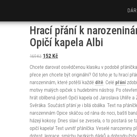
DÁR
Hrací přání k narozenin
Opičí kapela Albi
Původní cena byla: 169 Kč.
Aktuální cena je: 152 Kč.
152
Kč
169
Kč
Chcete darovat osvědčenou klasiku v podobě přáníčka,
přece jen chcete být originální? Od toho je tu hrací přá
narozeninám, které potěší každé
dítě
. Celé
přání
zdobí
motivy malých opiček s hudebními nástroji. Po otevře
hrát oblíbená píseň Opičí kapela od Jaroslava Uhlíře a
Svěráka. Součástí přání je i bílá obálka. Text na přáníčk
narozeninám Opice skáčou od rána do noci, baští baná
házejí kokosy. Dnes slaví se zvesela, o to postará se t
opičí kapela! Text uvnitř přáníčka: Veselé narozeniny p
dobrot, legrace, smíchu hezkých dárků a dobrodružství