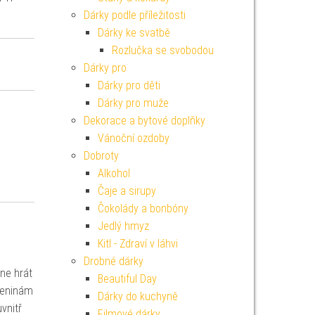
Dárky podle příležitosti
Dárky ke svatbě
Rozlučka se svobodou
Dárky pro
Dárky pro děti
Dárky pro muže
Dekorace a bytové doplňky
Vánoční ozdoby
Dobroty
Alkohol
Čaje a sirupy
Čokolády a bonbóny
Jedlý hmyz
Kitl - Zdraví v láhvi
Drobné dárky
ne hrát
Beautiful Day
ozeninám
Dárky do kuchyně
vnitř
Filmové dárky