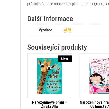
přáníčka: Veselé narozeniny plné dobrot, legrace, s
Další informace
Výrobce
ALBI
Související produkty
Sleva!
Narozeninové přání –
Narozeninové hrac
Žirafa Albi
Optimista A