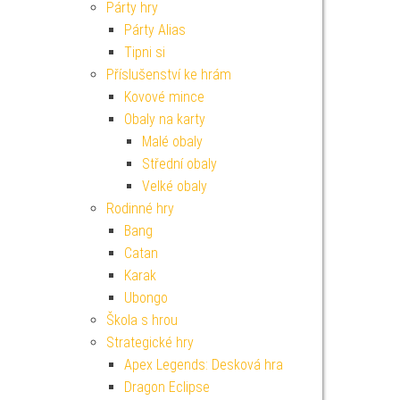
Párty hry
Párty Alias
Tipni si
Příslušenství ke hrám
Kovové mince
Obaly na karty
Malé obaly
Střední obaly
Velké obaly
Rodinné hry
Bang
Catan
Karak
Ubongo
Škola s hrou
Strategické hry
Apex Legends: Desková hra
Dragon Eclipse