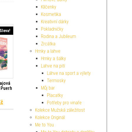
Klíčenky
Kosmetika
Kreativní dárky
Pokladničky
Sleva!
Rodina a Jubileum
Zrcátka
Hrnky a lahve
Hrnky a šálky
Lahve na pití
Láhve na sport a výlety
Termosky
ajová
Můj bar
 Puerh
Placatky
 cena byla: 1 998 Kč.
Aktuální cena je: 1 492 Kč.
Kč
Potřeby pro vinaře
Kolekce Mužská záležitost
Kolekce Originál
Me to You