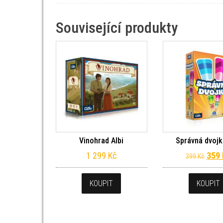
Související produkty
Vinohrad Albi
Správná dvojk
Půvo
1 299
Kč
359
399
Kč
KOUPIT
KOUPIT