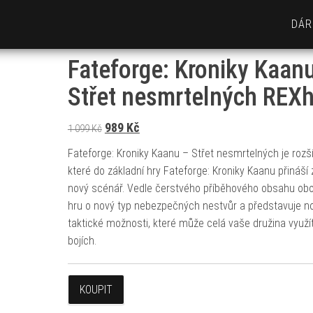
DÁR
Fateforge: Kroniky Kaan
Střet nesmrtelných REXh
Původní cena byla: 1 099 Kč.
Aktuální cena je: 989 Kč.
989
Kč
1 099
Kč
Fateforge: Kroniky Kaanu – Střet nesmrtelných je rozší
které do základní hry Fateforge: Kroniky Kaanu přináší 
nový scénář. Vedle čerstvého příběhového obsahu ob
hru o nový typ nebezpečných nestvůr a představuje n
taktické možnosti, které může celá vaše družina využít
bojích.
KOUPIT