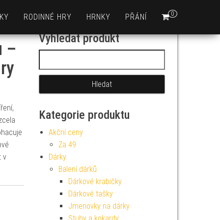
0
KY
RODINNÉ HRY
HRNKY
PŘÁNÍ
Vyhledat produkt
u –
Vyhledávání
ry
ření,
Kategorie produktu
zcela
ohacuje
Akční ceny
ové
Za 49
 v
Dárky
Balení dárků
Dárkové krabičky
Dárkové tašky
Jmenovky na dárky
Stuhy a kokardy