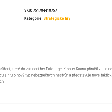
SKU:
751784418757
Kategorie:
Strategické hry
šíření, které do základní hry Fateforge: Kroniky Kaanu přináší zcela n
uje hru o nový typ nebezpečných nestvůr a představuje nové taktick
ch.