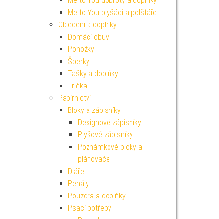
Me to You dobroty a doplňky
Me to You plyšáci a polštáře
Oblečení a doplňky
Domácí obuv
Ponožky
Šperky
Tašky a doplňky
Trička
Papírnictví
Bloky a zápisníky
Designové zápisníky
Plyšové zápisníky
Poznámkové bloky a
plánovače
Diáře
Penály
Pouzdra a doplňky
Psací potřeby