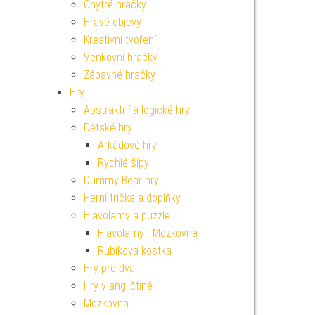
Chytré hračky
Hravé objevy
Kreativní tvoření
Venkovní hračky
Zábavné hračky
Hry
Abstraktní a logické hry
Dětské hry
Arkádové hry
Rychlé šípy
Dummy Bear hry
Herní trička a doplňky
Hlavolamy a puzzle
Hlavolamy - Mozkovna
Rubikova kostka
Hry pro dva
Hry v angličtině
Mozkovna