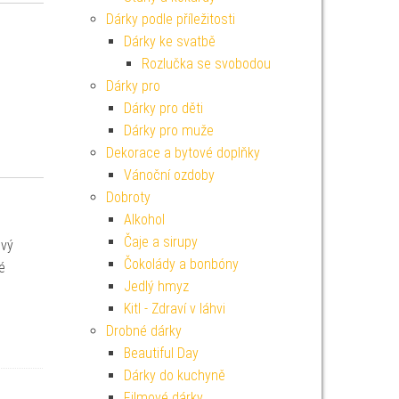
Dárky podle příležitosti
Dárky ke svatbě
Rozlučka se svobodou
Dárky pro
Dárky pro děti
Dárky pro muže
Dekorace a bytové doplňky
Vánoční ozdoby
Dobroty
Alkohol
Čaje a sirupy
ový
Čokolády a bonbóny
é
Jedlý hmyz
Kitl - Zdraví v láhvi
Drobné dárky
Beautiful Day
Dárky do kuchyně
Filmové dárky