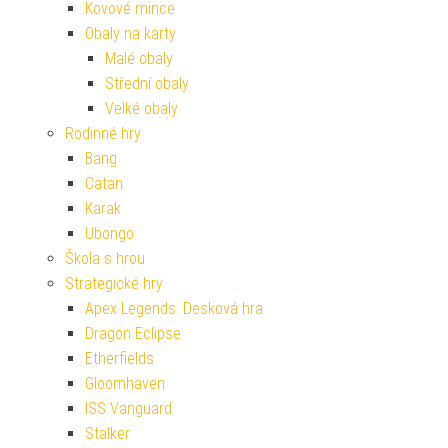
Kovové mince
Obaly na karty
Malé obaly
Střední obaly
Velké obaly
Rodinné hry
Bang
Catan
Karak
Ubongo
Škola s hrou
Strategické hry
Apex Legends: Desková hra
Dragon Eclipse
Etherfields
Gloomhaven
ISS Vanguard
Stalker