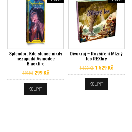
Splendor: Kde slunce nikdy
Divukraj – Rozšíření Mlžný
nezapadá Asmodee
les REXhry
Blackfire
Původní cena byla
Aktuální 
1 529
Kč
1 699
Kč
Původní cena byla: 449 Kč.
Aktuální cena je: 299 Kč.
299
Kč
449
Kč
KOUPIT
KOUPIT