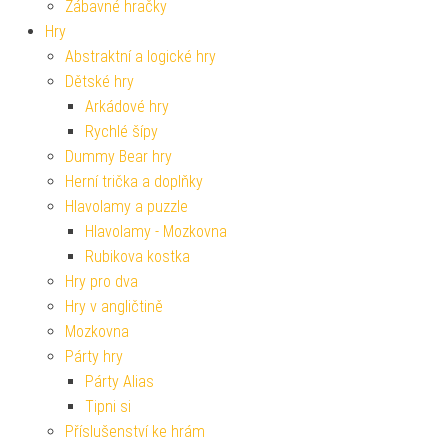
Zábavné hračky
Hry
Abstraktní a logické hry
Dětské hry
Arkádové hry
Rychlé šípy
Dummy Bear hry
Herní trička a doplňky
Hlavolamy a puzzle
Hlavolamy - Mozkovna
Rubikova kostka
Hry pro dva
Hry v angličtině
Mozkovna
Párty hry
Párty Alias
Tipni si
Příslušenství ke hrám