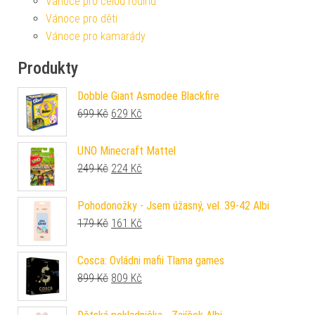
Vánoce pro celou rodinu
Vánoce pro děti
Vánoce pro kamarády
Produkty
Dobble Giant Asmodee Blackfire
Původní cena byla: 699 Kč.
Aktuální cena je: 629 Kč.
699
Kč
629
Kč
UNO Minecraft Mattel
Původní cena byla: 249 Kč.
Aktuální cena je: 224 Kč.
249
Kč
224
Kč
Pohodonožky - Jsem úžasný, vel. 39-42 Albi
Původní cena byla: 179 Kč.
Aktuální cena je: 161 Kč.
179
Kč
161
Kč
Cosca: Ovládni mafii Tlama games
Původní cena byla: 899 Kč.
Aktuální cena je: 809 Kč.
899
Kč
809
Kč