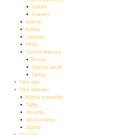
Fontány
Prskavky
Girlandy
Konfety
Lampiony
Piňaty
Závěsné dekorace
Rozety
Závěsné spirály
Závěsy
Párty sety
Párty stolování
Kelímky a skleničky
Talířky
Ubrousky
Ubrusy a šerpy
Zápichy
Ptákoviny