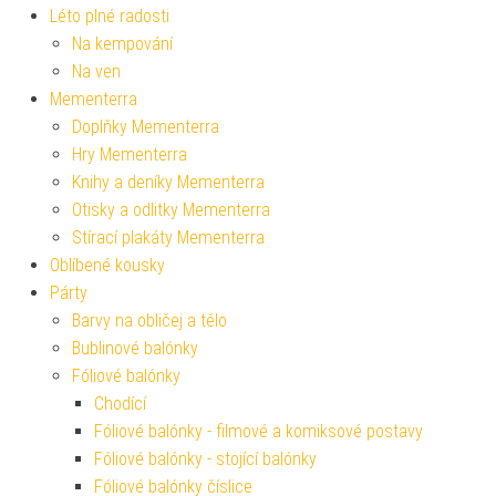
Léto plné radosti
Na kempování
Na ven
Mementerra
Doplňky Mementerra
Hry Mementerra
Knihy a deníky Mementerra
Otisky a odlitky Mementerra
Stírací plakáty Mementerra
Oblíbené kousky
Párty
Barvy na obličej a tělo
Bublinové balónky
Fóliové balónky
Chodící
Fóliové balónky - filmové a komiksové postavy
Fóliové balónky - stojící balónky
Fóliové balónky číslice