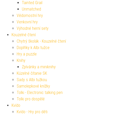
Tainted Grail
Unmatched
Vědomostní hry
Venkovní hry
Výhodné herní sety
Kouzelné čtení
Chytrý školák - Kouzelné čtení
Doplňky k Albi tužce
Hry a puzzle
Knihy
Zpívánky a miniknihy
Kúzelné čítanie SK
Sady s Albi tužkou
Samolepkové knížky
Tolki - Electronic talking pen
Tolki pro dospělé
Kvído
Kvído - Hry pro děti