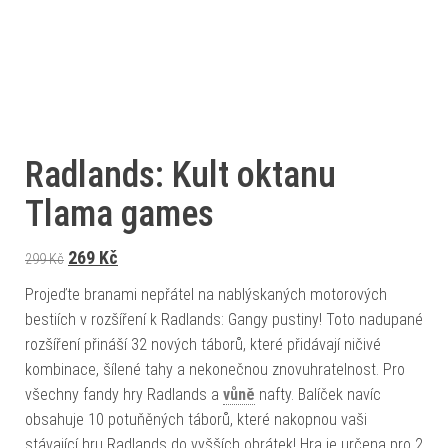
Radlands: Kult oktanu
Tlama games
Původní cena byla: 299 Kč.
Aktuální cena je: 269 Kč.
269
Kč
299
Kč
Projeďte branami nepřátel na nablýskaných motorových
bestiích v rozšíření k Radlands: Gangy pustiny! Toto nadupané
rozšíření přináší 32 nových táborů, které přidávají ničivé
kombinace, šílené tahy a nekonečnou znovuhratelnost. Pro
všechny fandy hry Radlands a
vůně
nafty. Balíček navíc
obsahuje 10 potuňěných táborů, které nakopnou vaši
stávající hru Radlands do vyšších obrátek! Hra je určena pro 2