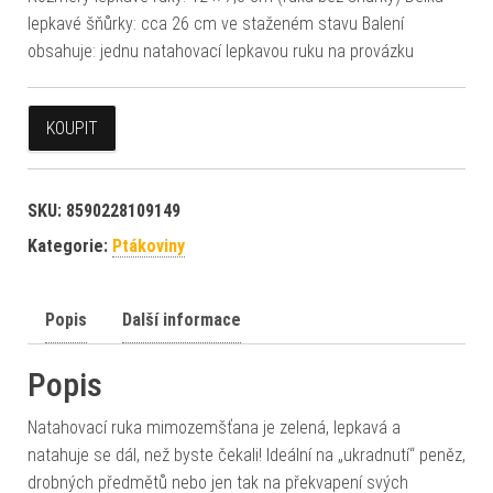
lepkavé šňůrky: cca 26 cm ve staženém stavu Balení
obsahuje: jednu natahovací lepkavou ruku na provázku
KOUPIT
SKU:
8590228109149
Kategorie:
Ptákoviny
Popis
Další informace
Popis
Natahovací ruka mimozemšťana je zelená, lepkavá a
natahuje se dál, než byste čekali! Ideální na „ukradnutí“ peněz,
drobných předmětů nebo jen tak na překvapení svých