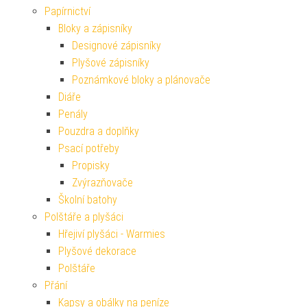
Papírnictví
Bloky a zápisníky
Designové zápisníky
Plyšové zápisníky
Poznámkové bloky a plánovače
Diáře
Penály
Pouzdra a doplňky
Psací potřeby
Propisky
Zvýrazňovače
Školní batohy
Polštáře a plyšáci
Hřejiví plyšáci - Warmies
Plyšové dekorace
Polštáře
Přání
Kapsy a obálky na peníze