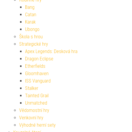
Bang
Catan
Karak
Ubongo
Škola s hrou
Strategické hry
Apex Legends: Desková hra
Dragon Eclipse
Etherfields
Gloomhaven
ISS Vanguard
Stalker
Tainted Grail
Unmatched
Vědomostní hry
Venkovní hry
Výhodné herní sety