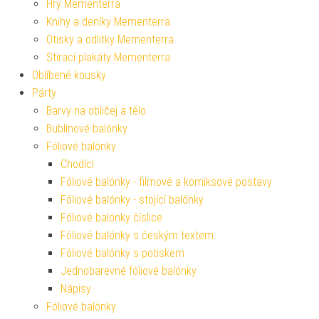
Hry Mementerra
Knihy a deníky Mementerra
Otisky a odlitky Mementerra
Stírací plakáty Mementerra
Oblíbené kousky
Párty
Barvy na obličej a tělo
Bublinové balónky
Fóliové balónky
Chodící
Fóliové balónky - filmové a komiksové postavy
Fóliové balónky - stojící balónky
Fóliové balónky číslice
Fóliové balónky s českým textem
Fóliové balónky s potiskem
Jednobarevné fóliové balónky
Nápisy
Fóliové balónky