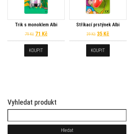
Trik s monoklem Albi
Stříkací prstýnek Albi
Původní cena byla: 79 Kč.
Aktuální cena je: 71 Kč.
Původní cena byl
Aktuální ce
71
Kč
35
Kč
79
Kč
39
Kč
KOUPIT
KOUPIT
Vyhledat produkt
Vyhledávání