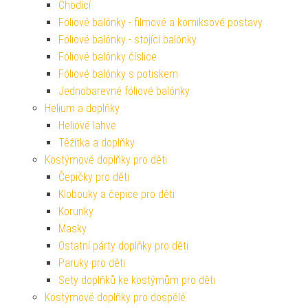
Chodící
Fóliové balónky - filmové a komiksové postavy
Fóliové balónky - stojící balónky
Fóliové balónky číslice
Fóliové balónky s potiskem
Jednobarevné fóliové balónky
Helium a doplňky
Heliové lahve
Těžítka a doplňky
Kostýmové doplňky pro děti
Čepičky pro děti
Klobouky a čepice pro děti
Korunky
Masky
Ostatní párty doplňky pro děti
Paruky pro děti
Sety doplňků ke kostýmům pro děti
Kostýmové doplňky pro dospělé