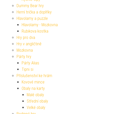
Dummy Bear hry
Herní trička a doplňky
Hlavolamy a puzzle
Hlavolamy - Mozkovna
Rubikova kostka
Hry pro dva
Hry v angličtině
Mozkovna
Párty hry
Párty Alias
Tipni si
Příslušenství ke hrám
Kovové mince
Obaly na karty
Malé obaly
Střední obaly
Velké obaly
Rodinné hry