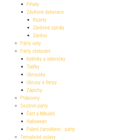
Piňaty
Závěsné dekorace
Rozety
Závěsné spirály
Závěsy
Párty sety
Párty stolování
Kelímky a skleničky
Talířky
Ubrousky
Ubrusy a šerpy
Zápichy
Ptákoviny
Sezónní párty
Čert a Mikuláš
Halloween
Pálení čarodějnic - párty
Tematické oslavy