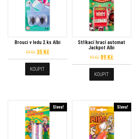
Brouci v ledu 2 ks Albi
Stříkací hrací automat
Jackpot Albi
Původní cena byla: 39 Kč.
Aktuální cena je: 35 Kč.
35
Kč
39
Kč
Původní cena byl
Aktuální ce
89
Kč
99
Kč
KOUPIT
KOUPIT
Sleva!
Sleva!