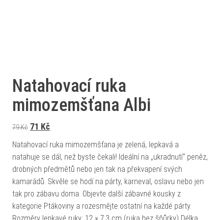
Natahovací ruka
mimozemšťana Albi
Původní cena byla: 79 Kč.
Aktuální cena je: 71 Kč.
71
Kč
79
Kč
Natahovací ruka mimozemšťana je zelená, lepkavá a
natahuje se dál, než byste čekali! Ideální na „ukradnutí“ peněz,
drobných předmětů nebo jen tak na překvapení svých
kamarádů. Skvěle se hodí na párty, karneval, oslavu nebo jen
tak pro zábavu doma. Objevte další zábavné kousky z
kategorie Ptákoviny a rozesmějte ostatní na každé párty.
Rozměry lepkavé ruky: 12 × 7,3 cm (ruka bez šňůrky) Délka