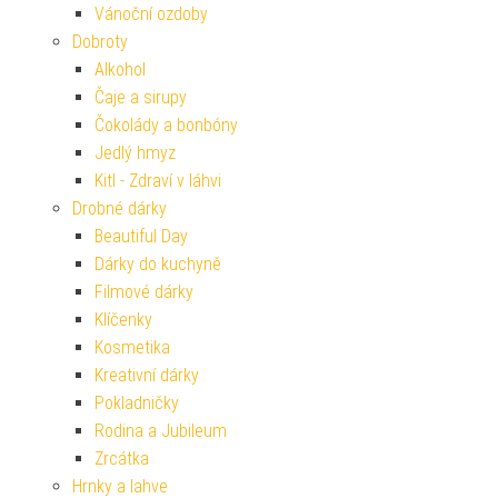
Vánoční ozdoby
Dobroty
Alkohol
Čaje a sirupy
Čokolády a bonbóny
Jedlý hmyz
Kitl - Zdraví v láhvi
Drobné dárky
Beautiful Day
Dárky do kuchyně
Filmové dárky
Klíčenky
Kosmetika
Kreativní dárky
Pokladničky
Rodina a Jubileum
Zrcátka
Hrnky a lahve