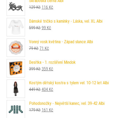
Škraboška černá Albi
Původní cena byla: 129 Kč.
Aktuální cena je: 116 Kč.
129
Kč
116
Kč
Dámské tričko s kamínky - Láska, vel. XL Albi
Původní cena byla: 599 Kč.
Aktuální cena je: 99 Kč.
599
Kč
99
Kč
Vonný vosk květina - Západ slunce Albi
Původní cena byla: 79 Kč.
Aktuální cena je: 71 Kč.
79
Kč
71
Kč
Desítka - 1. rozšíření Mindok
Původní cena byla: 399 Kč.
Aktuální cena je: 359 Kč.
399
Kč
359
Kč
Kostým dětský kostra s tylem vel. 10-12 let Albi
Původní cena byla: 449 Kč.
Aktuální cena je: 404 Kč.
449
Kč
404
Kč
Pohodonožky - Největší kanec, vel. 39-42 Albi
Původní cena byla: 179 Kč.
Aktuální cena je: 161 Kč.
179
Kč
161
Kč