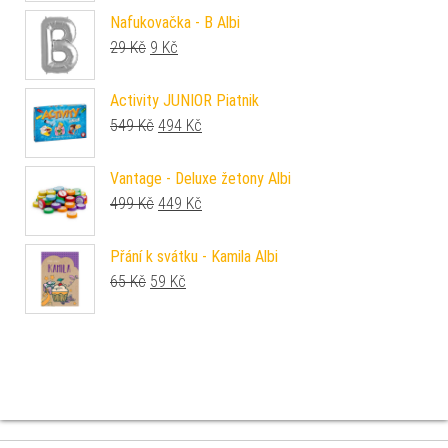
Nafukovačka - B Albi
Původní cena byla: 29 Kč.
Aktuální cena je: 9 Kč.
29
Kč
9
Kč
Activity JUNIOR Piatnik
Původní cena byla: 549 Kč.
Aktuální cena je: 494 Kč.
549
Kč
494
Kč
Vantage - Deluxe žetony Albi
Původní cena byla: 499 Kč.
Aktuální cena je: 449 Kč.
499
Kč
449
Kč
Přání k svátku - Kamila Albi
Původní cena byla: 65 Kč.
Aktuální cena je: 59 Kč.
65
Kč
59
Kč