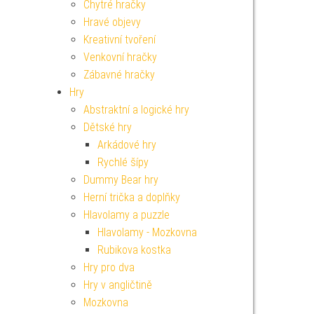
Chytré hračky
Hravé objevy
Kreativní tvoření
Venkovní hračky
Zábavné hračky
Hry
Abstraktní a logické hry
Dětské hry
Arkádové hry
Rychlé šípy
Dummy Bear hry
Herní trička a doplňky
Hlavolamy a puzzle
Hlavolamy - Mozkovna
Rubikova kostka
Hry pro dva
Hry v angličtině
Mozkovna