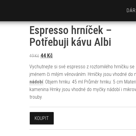
DÁR
Espresso hrníček –
Potřebuji kávu Albi
Původní cena byla: 49 Kč.
Aktuální cena je: 44 Kč.
44
Kč
49
Kč
Vychutnejte si své espresso z roztomilého hrníčku se
jménem či milým věnováním. Hrníčky jsou vhodné do
nádobí
. Objem hrnku: 45 ml Průměr hrnku: 5 cm Materi
kamenina Hrnky jsou vhodné do myčky nádobí i mikro
trouby.
KOUPIT