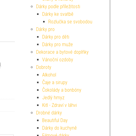
Dárky podle příležitosti
Dárky ke svatbě
Rozlučka se svobodou
Dárky pro
Dárky pro děti
Dárky pro muže
Dekorace a bytové doplňky
Vánoční ozdoby
í
.
Dobroty
Alkohol
Čaje a sirupy
Čokolády a bonbóny
Jedlý hmyz
Kitl - Zdraví v láhvi
Drobné dárky
Beautiful Day
Dárky do kuchyně
Filmové dárky