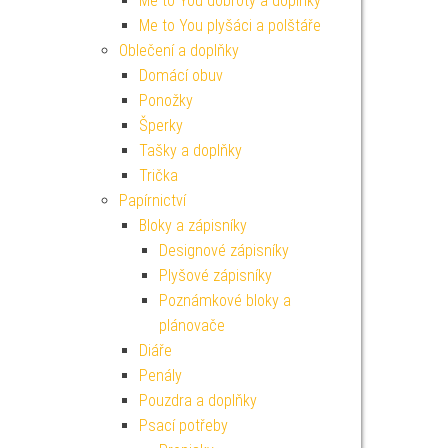
Me to You dobroty a doplňky
Me to You plyšáci a polštáře
Oblečení a doplňky
Domácí obuv
Ponožky
Šperky
Tašky a doplňky
Trička
Papírnictví
Bloky a zápisníky
Designové zápisníky
Plyšové zápisníky
Poznámkové bloky a
plánovače
Diáře
Penály
Pouzdra a doplňky
Psací potřeby