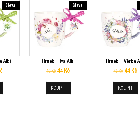
Sleva!
Sleva!
 Albi
Hrnek – Iva Albi
Hrnek – Věrka A
dní cena byla: 49 Kč.
Aktuální cena je: 44 Kč.
Původní cena byla: 49 Kč.
Aktuální cena je: 44 Kč.
Původn
A
č
44
Kč
44
Kč
49
Kč
49
Kč
KOUPIT
KOUPIT