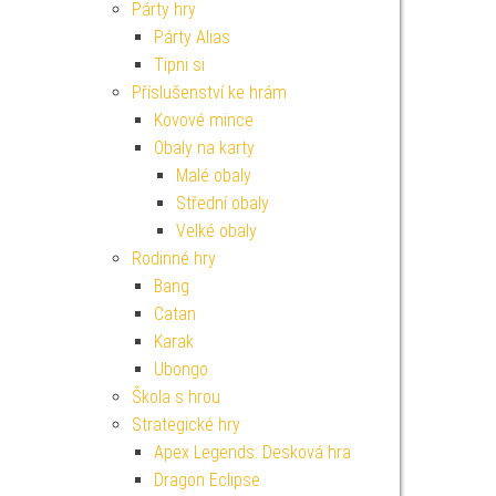
Párty hry
Párty Alias
Tipni si
Příslušenství ke hrám
Kovové mince
Obaly na karty
Malé obaly
Střední obaly
Velké obaly
Rodinné hry
Bang
Catan
Karak
Ubongo
Škola s hrou
Strategické hry
Apex Legends: Desková hra
Dragon Eclipse