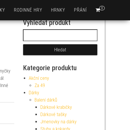
0
KY
RODINNÉ HRY
HRNKY
PŘÁNÍ
Vyhledat produkt
Vyhledávání
Kategorie produktu
 myčky
ál:
Akční ceny
vlnné
Za 49
Dárky
Balení dárků
Dárkové krabičky
Dárkové tašky
Jmenovky na dárky
Stuhy a kokardy