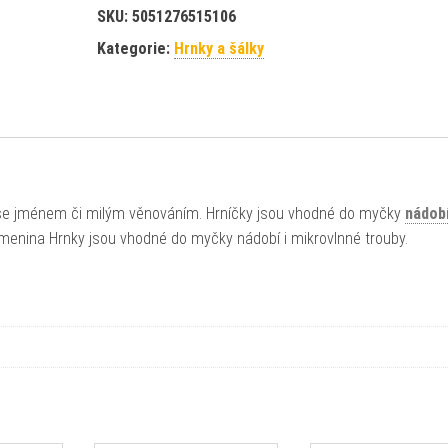
SKU:
5051276515106
Kategorie:
Hrnky a šálky
u se jménem či milým věnováním. Hrníčky jsou vhodné do myčky
nádob
menina Hrnky jsou vhodné do myčky nádobí i mikrovlnné trouby.