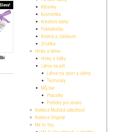
Sleva!
Klíčenky
Kosmetika
Kreativní dárky
Pokladničky
Rodina a Jubileum
Zrcátka
Hrnky a lahve
lbi
Hrnky a šálky
í cena byla: 49 Kč.
ktuální cena je: 44 Kč.
Lahve na pití
Láhve na sport a výlety
Termosky
Můj bar
Placatky
Potřeby pro vinaře
Kolekce Mužská záležitost
Kolekce Originál
Me to You