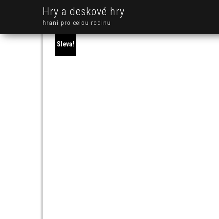
Hry a deskové hry
hraní pro celou rodinu
Sleva!