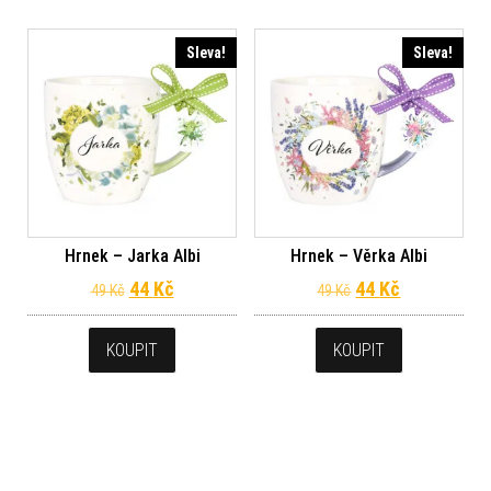
Sleva!
Sleva!
Hrnek – Jarka Albi
Hrnek – Věrka Albi
Původní cena byla: 49 Kč.
Aktuální cena je: 44 Kč.
Původní cena byl
Aktuální ce
44
Kč
44
Kč
49
Kč
49
Kč
KOUPIT
KOUPIT