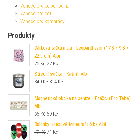
Vánoce pro celou rodinu
Vánoce pro děti
Vánoce pro kamarády
Produkty
Dárková taška malá - Leopardí vzor (17,8 × 9,8 ×
22,9 cm) Albi
Původní cena byla: 25 Kč.
Aktuální cena je: 22 Kč.
25
Kč
22
Kč
Střední svíčka - Kašmír Albi
Původní cena byla: 349 Kč.
Aktuální cena je: 314 Kč.
349
Kč
314
Kč
Magnetická obálka na peníze - Ptáčci (Pro Tebe)
Albi
Původní cena byla: 65 Kč.
Aktuální cena je: 59 Kč.
65
Kč
59
Kč
Balónky latexové Minecraft 6 ks Albi
Původní cena byla: 79 Kč.
Aktuální cena je: 71 Kč.
79
Kč
71
Kč