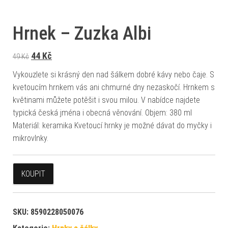
Hrnek – Zuzka Albi
Původní cena byla: 49 Kč.
Aktuální cena je: 44 Kč.
44
Kč
49
Kč
Vykouzlete si krásný den nad šálkem dobré kávy nebo čaje. S
kvetoucím hrnkem vás ani chmurné dny nezaskočí. Hrnkem s
květinami můžete potěšit i svou milou. V nabídce najdete
typická česká jména i obecná věnování. Objem: 380 ml
Materiál: keramika Kvetoucí hrnky je možné dávat do myčky i
mikrovlnky.
KOUPIT
SKU:
8590228050076