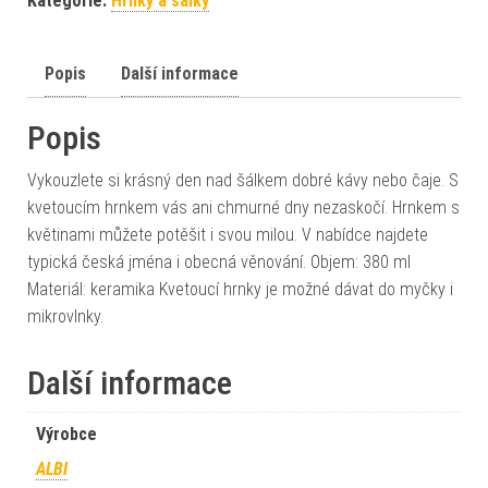
Kategorie:
Hrnky a šálky
Popis
Další informace
Popis
Vykouzlete si krásný den nad šálkem dobré kávy nebo čaje. S
kvetoucím hrnkem vás ani chmurné dny nezaskočí. Hrnkem s
květinami můžete potěšit i svou milou. V nabídce najdete
typická česká jména i obecná věnování. Objem: 380 ml
Materiál: keramika Kvetoucí hrnky je možné dávat do myčky i
mikrovlnky.
Další informace
Výrobce
ALBI