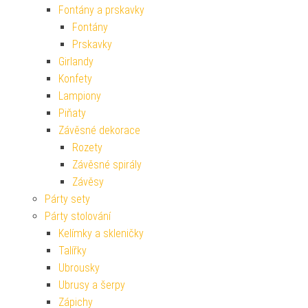
Fontány a prskavky
Fontány
Prskavky
Girlandy
Konfety
Lampiony
Piňaty
Závěsné dekorace
Rozety
Závěsné spirály
Závěsy
Párty sety
Párty stolování
Kelímky a skleničky
Talířky
Ubrousky
Ubrusy a šerpy
Zápichy