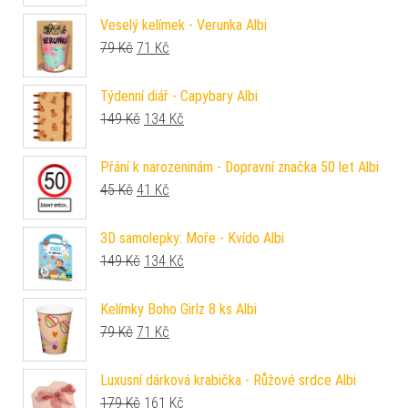
Veselý kelímek - Verunka Albi
Původní cena byla: 79 Kč.
Aktuální cena je: 71 Kč.
79
Kč
71
Kč
Týdenní diář - Capybary Albi
Původní cena byla: 149 Kč.
Aktuální cena je: 134 Kč.
149
Kč
134
Kč
Přání k narozeninám - Dopravní značka 50 let Albi
Původní cena byla: 45 Kč.
Aktuální cena je: 41 Kč.
45
Kč
41
Kč
3D samolepky: Moře - Kvído Albi
Původní cena byla: 149 Kč.
Aktuální cena je: 134 Kč.
149
Kč
134
Kč
Kelímky Boho Girlz 8 ks Albi
Původní cena byla: 79 Kč.
Aktuální cena je: 71 Kč.
79
Kč
71
Kč
Luxusní dárková krabička - Růžové srdce Albi
Původní cena byla: 179 Kč.
Aktuální cena je: 161 Kč.
179
Kč
161
Kč