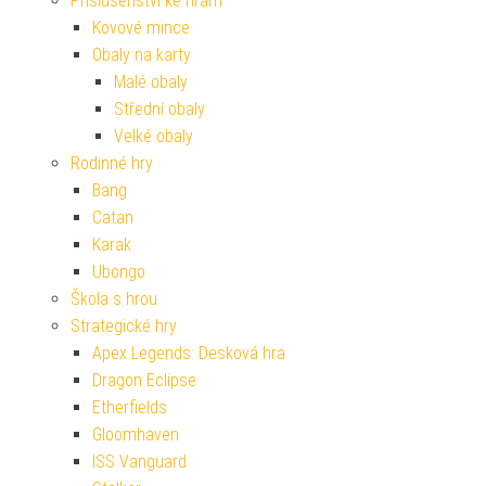
Příslušenství ke hrám
Kovové mince
Obaly na karty
Malé obaly
Střední obaly
Velké obaly
Rodinné hry
Bang
Catan
Karak
Ubongo
Škola s hrou
Strategické hry
Apex Legends: Desková hra
Dragon Eclipse
Etherfields
Gloomhaven
ISS Vanguard