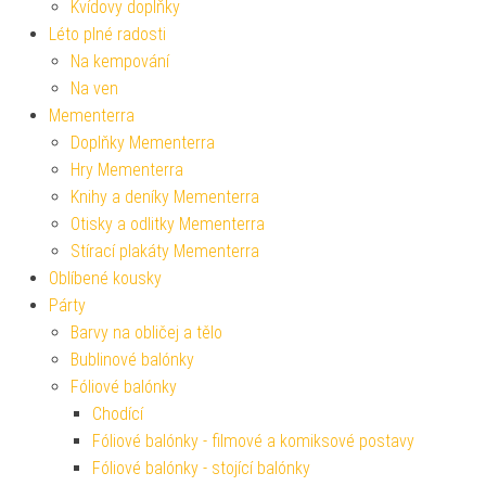
Kvídovy doplňky
Léto plné radosti
Na kempování
Na ven
Mementerra
Doplňky Mementerra
Hry Mementerra
Knihy a deníky Mementerra
Otisky a odlitky Mementerra
Stírací plakáty Mementerra
Oblíbené kousky
Párty
Barvy na obličej a tělo
Bublinové balónky
Fóliové balónky
Chodící
Fóliové balónky - filmové a komiksové postavy
Fóliové balónky - stojící balónky