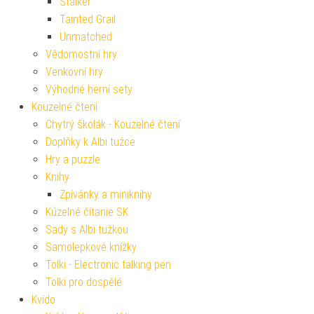
Stalker
Tainted Grail
Unmatched
Vědomostní hry
Venkovní hry
Výhodné herní sety
Kouzelné čtení
Chytrý školák - Kouzelné čtení
Doplňky k Albi tužce
Hry a puzzle
Knihy
Zpívánky a miniknihy
Kúzelné čítanie SK
Sady s Albi tužkou
Samolepkové knížky
Tolki - Electronic talking pen
Tolki pro dospělé
Kvído