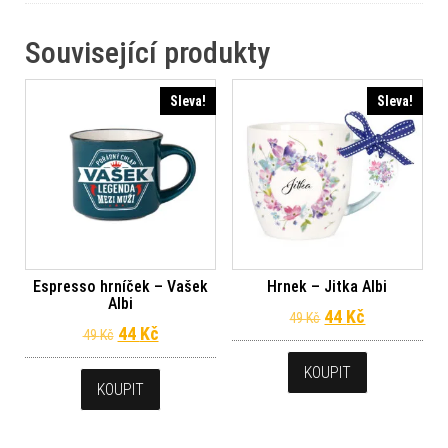
Související produkty
Sleva!
Sleva!
Espresso hrníček – Vašek
Hrnek – Jitka Albi
Albi
Původní cena byl
Aktuální ce
44
Kč
49
Kč
Původní cena byla: 49 Kč.
Aktuální cena je: 44 Kč.
44
Kč
49
Kč
KOUPIT
KOUPIT