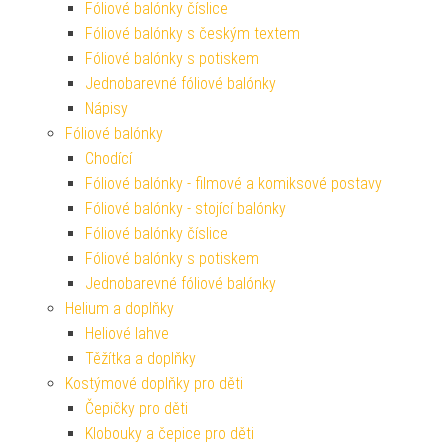
Fóliové balónky číslice
Fóliové balónky s českým textem
Fóliové balónky s potiskem
Jednobarevné fóliové balónky
Nápisy
Fóliové balónky
Chodící
Fóliové balónky - filmové a komiksové postavy
Fóliové balónky - stojící balónky
Fóliové balónky číslice
Fóliové balónky s potiskem
Jednobarevné fóliové balónky
Helium a doplňky
Heliové lahve
Těžítka a doplňky
Kostýmové doplňky pro děti
Čepičky pro děti
Klobouky a čepice pro děti